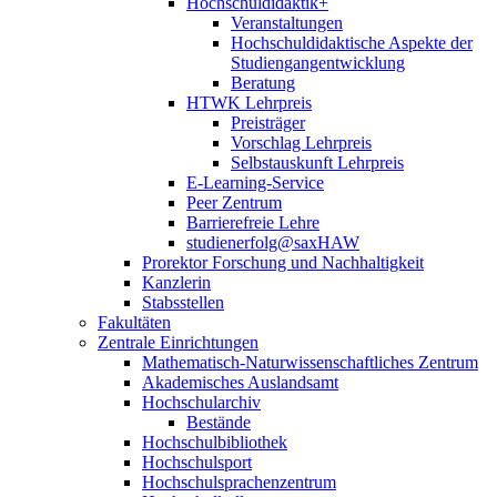
Hochschuldidaktik+
Veranstaltungen
Hochschuldidaktische Aspekte der
Studiengangentwicklung
Beratung
HTWK Lehrpreis
Preisträger
Vorschlag Lehrpreis
Selbstauskunft Lehrpreis
E-Learning-Service
Peer Zentrum
Barrierefreie Lehre
studienerfolg@saxHAW
Prorektor Forschung und Nachhaltigkeit
Kanzlerin
Stabsstellen
Fakultäten
Zentrale Einrichtungen
Mathematisch-Naturwissenschaftliches Zentrum
Akademisches Auslandsamt
Hochschularchiv
Bestände
Hochschulbibliothek
Hochschulsport
Hochschulsprachenzentrum