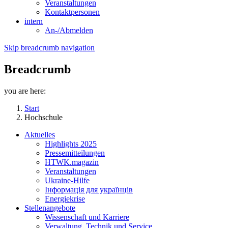
Veranstaltungen
Kontaktpersonen
intern
An-/Abmelden
Skip breadcrumb navigation
Breadcrumb
you are here:
Start
Hochschule
Aktuelles
Highlights 2025
Pressemitteilungen
HTWK.magazin
Veranstaltungen
Ukraine-Hilfe
Інформація для українців
Energiekrise
Stellenangebote
Wissenschaft und Karriere
Verwaltung, Technik und Service