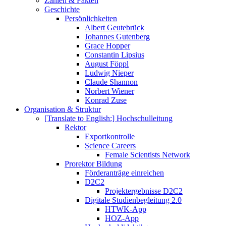
Zahlen & Fakten
Geschichte
Persönlichkeiten
Albert Geutebrück
Johannes Gutenberg
Grace Hopper
Constantin Lipsius
August Föppl
Ludwig Nieper
Claude Shannon
Norbert Wiener
Konrad Zuse
Organisation & Struktur
[Translate to English:] Hochschulleitung
Rektor
Exportkontrolle
Science Careers
Female Scientists Network
Prorektor Bildung
Förderanträge einreichen
D2C2
Projektergebnisse D2C2
Digitale Studienbegleitung 2.0
HTWK-App
HOZ-App