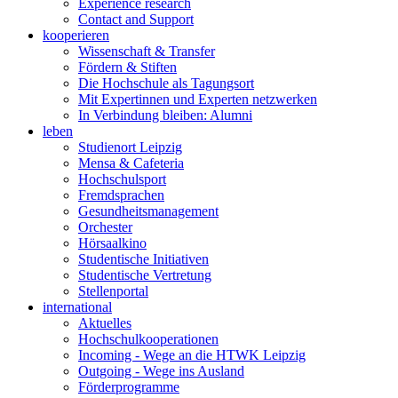
Experience research
Contact and Support
kooperieren
Wissenschaft & Transfer
Fördern & Stiften
Die Hochschule als Tagungsort
Mit Expertinnen und Experten netzwerken
In Verbindung bleiben: Alumni
leben
Studienort Leipzig
Mensa & Cafeteria
Hochschulsport
Fremdsprachen
Gesundheitsmanagement
Orchester
Hörsaalkino
Studentische Initiativen
Studentische Vertretung
Stellenportal
international
Aktuelles
Hochschulkooperationen
Incoming - Wege an die HTWK Leipzig
Outgoing - Wege ins Ausland
Förderprogramme