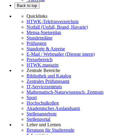
Back to top
Quicklinks
HTWK-Telefonverzeichnis
Notfall (Unfall, Brand, Havarie)
Mensa-Speiseplan
Stundenpläne
Prüfungen
Standorte & Anreise
E-Mail / Webmailer (Dienste intern)
Pressebereich
HTWK.magazin
Zentrale Bereiche
Bibliothek und Katalog
Zentrales Prüfungsamt
IT-Servicezentrum
Mathematisch-Naturwissensch. Zentrum
Sport
Hochschulkolleg
Akademisches Auslandsamt
Stellenangebote
Stellenportal
Lehre und Lernen
Beratung für Studierende