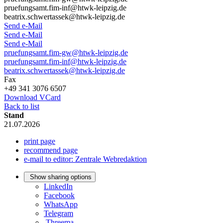
pruefungsamt.fim-inf@htwk-leipzig.de
beatrix.schwertassek@htwk-leipzig.de
Send e-Mail
Send e-Mail
Send e-Mail
pruefungsamt.fim-gw@htwk-leipzig.de
pruefungsamt.fim-inf@htwk-leipzig.de
beatrix.schwertassek@htwk-leipzig.de
Fax
+49 341 3076 6507
Download VCard
Back to list
Stand
21.07.2026
print page
recommend page
e-mail to editor: Zentrale Webredaktion
Show sharing options
LinkedIn
Facebook
WhatsApp
Telegram
Threema