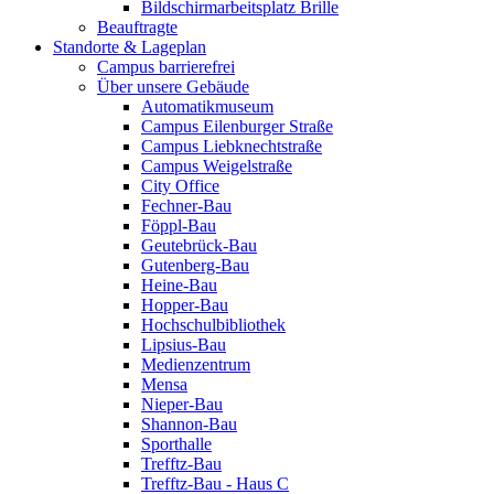
Bildschirmarbeitsplatz Brille
Beauftragte
Standorte & Lageplan
Campus barrierefrei
Über unsere Gebäude
Automatikmuseum
Campus Eilenburger Straße
Campus Liebknechtstraße
Campus Weigelstraße
City Office
Fechner-Bau
Föppl-Bau
Geutebrück-Bau
Gutenberg-Bau
Heine-Bau
Hopper-Bau
Hochschulbibliothek
Lipsius-Bau
Medienzentrum
Mensa
Nieper-Bau
Shannon-Bau
Sporthalle
Trefftz-Bau
Trefftz-Bau - Haus C