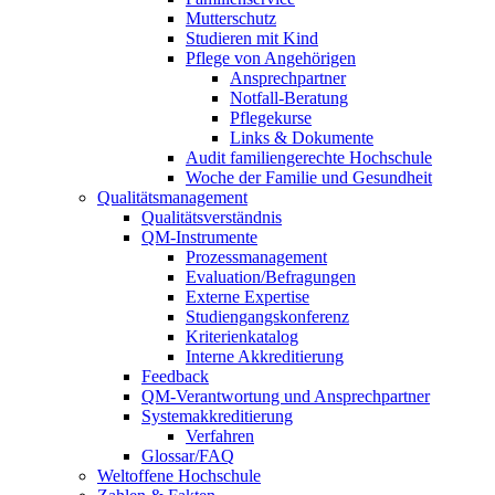
Mutterschutz
Studieren mit Kind
Pflege von Angehörigen
Ansprechpartner
Notfall-Beratung
Pflegekurse
Links & Dokumente
Audit familiengerechte Hochschule
Woche der Familie und Gesundheit
Qualitätsmanagement
Qualitätsverständnis
QM-Instrumente
Prozessmanagement
Evaluation/Befragungen
Externe Expertise
Studiengangskonferenz
Kriterienkatalog
Interne Akkreditierung
Feedback
QM-Verantwortung und Ansprechpartner
Systemakkreditierung
Verfahren
Glossar/FAQ
Weltoffene Hochschule