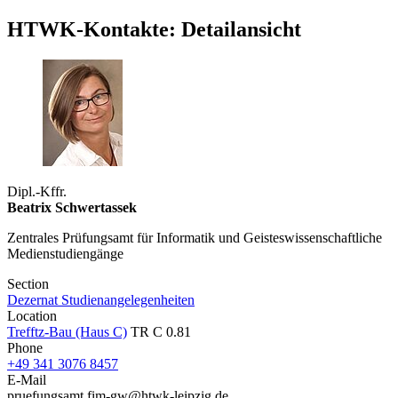
HTWK-Kontakte: Detailansicht
Dipl.-Kffr.
Beatrix Schwertassek
Zentrales Prüfungsamt für Informatik und Geisteswissenschaftliche
Medienstudiengänge
Section
Dezernat Studienangelegenheiten
Location
Trefftz-Bau (Haus C)
TR C 0.81
Phone
+49 341 3076 8457
E-Mail
pruefungsamt.fim-gw@htwk-leipzig.de