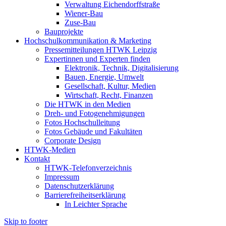
Verwaltung Eichendorffstraße
Wiener-Bau
Zuse-Bau
Bauprojekte
Hochschulkommunikation & Marketing
Pressemitteilungen HTWK Leipzig
Expertinnen und Experten finden
Elektronik, Technik, Digitalisierung
Bauen, Energie, Umwelt
Gesellschaft, Kultur, Medien
Wirtschaft, Recht, Finanzen
Die HTWK in den Medien
Dreh- und Fotogenehmigungen
Fotos Hochschulleitung
Fotos Gebäude und Fakultäten
Corporate Design
HTWK-Medien
Kontakt
HTWK-Telefonverzeichnis
Impressum
Datenschutzerklärung
Barrierefreiheitserklärung
In Leichter Sprache
Skip to footer