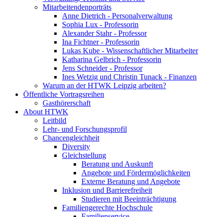
Mitarbeitendenporträts
Anne Dietrich - Personalverwaltung
Sophia Lux - Professorin
Alexander Stahr - Professor
Ina Fichtner - Professorin
Lukas Kube - Wissenschaftlicher Mitarbeiter
Katharina Gelbrich - Professorin
Jens Schneider - Professor
Ines Wetzig und Christin Tunack - Finanzen
Warum an der HTWK Leipzig arbeiten?
Öffentliche Vortragsreihen
Gasthörerschaft
About HTWK
Leitbild
Lehr- und Forschungsprofil
Chancengleichheit
Diversity
Gleichstellung
Beratung und Auskunft
Angebote und Fördermöglichkeiten
Externe Beratung und Angebote
Inklusion und Barrierefreiheit
Studieren mit Beeinträchtigung
Familiengerechte Hochschule
Familienservice