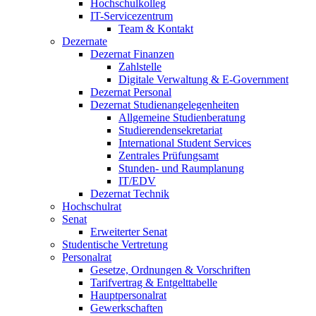
Hochschulkolleg
IT-Servicezentrum
Team & Kontakt
Dezernate
Dezernat Finanzen
Zahlstelle
Digitale Verwaltung & E-Government
Dezernat Personal
Dezernat Studienangelegenheiten
Allgemeine Studienberatung
Studierendensekretariat
International Student Services
Zentrales Prüfungsamt
Stunden- und Raumplanung
IT/EDV
Dezernat Technik
Hochschulrat
Senat
Erweiterter Senat
Studentische Vertretung
Personalrat
Gesetze, Ordnungen & Vorschriften
Tarifvertrag & Entgelttabelle
Hauptpersonalrat
Gewerkschaften