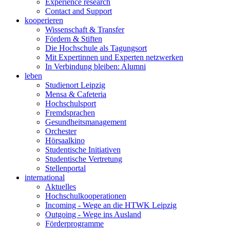
Experience research
Contact and Support
kooperieren
Wissenschaft & Transfer
Fördern & Stiften
Die Hochschule als Tagungsort
Mit Expertinnen und Experten netzwerken
In Verbindung bleiben: Alumni
leben
Studienort Leipzig
Mensa & Cafeteria
Hochschulsport
Fremdsprachen
Gesundheitsmanagement
Orchester
Hörsaalkino
Studentische Initiativen
Studentische Vertretung
Stellenportal
international
Aktuelles
Hochschulkooperationen
Incoming - Wege an die HTWK Leipzig
Outgoing - Wege ins Ausland
Förderprogramme