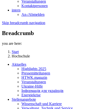
Veranstaltungen
Kontaktpersonen
intern
An-/Abmelden
Skip breadcrumb navigation
Breadcrumb
you are here:
Start
Hochschule
Aktuelles
Highlights 2025
Pressemitteilungen
HTWK.magazin
Veranstaltungen
Ukraine-Hilfe
Інформація для українців
Energiekrise
Stellenangebote
Wissenschaft und Karriere
Verwaltung, Technik und Service