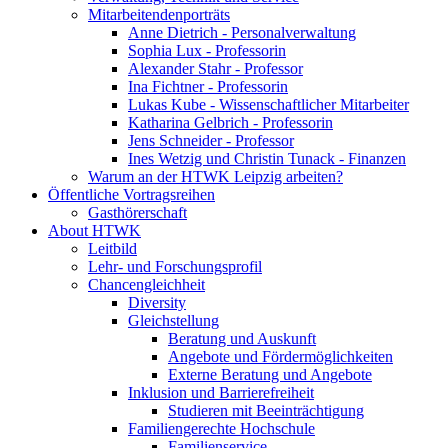
Mitarbeitendenporträts
Anne Dietrich - Personalverwaltung
Sophia Lux - Professorin
Alexander Stahr - Professor
Ina Fichtner - Professorin
Lukas Kube - Wissenschaftlicher Mitarbeiter
Katharina Gelbrich - Professorin
Jens Schneider - Professor
Ines Wetzig und Christin Tunack - Finanzen
Warum an der HTWK Leipzig arbeiten?
Öffentliche Vortragsreihen
Gasthörerschaft
About HTWK
Leitbild
Lehr- und Forschungsprofil
Chancengleichheit
Diversity
Gleichstellung
Beratung und Auskunft
Angebote und Fördermöglichkeiten
Externe Beratung und Angebote
Inklusion und Barrierefreiheit
Studieren mit Beeinträchtigung
Familiengerechte Hochschule
Familienservice