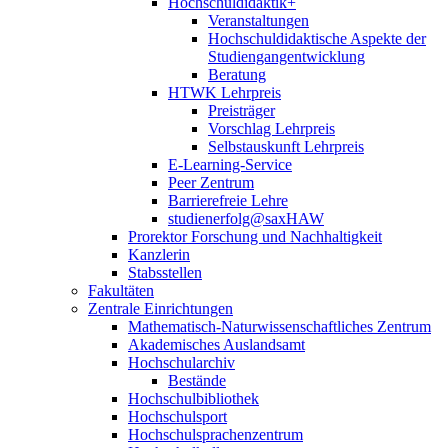
Hochschuldidaktik+
Veranstaltungen
Hochschuldidaktische Aspekte der
Studiengangentwicklung
Beratung
HTWK Lehrpreis
Preisträger
Vorschlag Lehrpreis
Selbstauskunft Lehrpreis
E-Learning-Service
Peer Zentrum
Barrierefreie Lehre
studienerfolg@saxHAW
Prorektor Forschung und Nachhaltigkeit
Kanzlerin
Stabsstellen
Fakultäten
Zentrale Einrichtungen
Mathematisch-Naturwissenschaftliches Zentrum
Akademisches Auslandsamt
Hochschularchiv
Bestände
Hochschulbibliothek
Hochschulsport
Hochschulsprachenzentrum