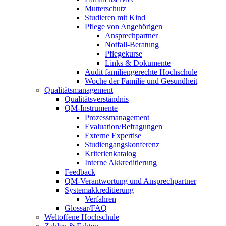
Mutterschutz
Studieren mit Kind
Pflege von Angehörigen
Ansprechpartner
Notfall-Beratung
Pflegekurse
Links & Dokumente
Audit familiengerechte Hochschule
Woche der Familie und Gesundheit
Qualitätsmanagement
Qualitätsverständnis
QM-Instrumente
Prozessmanagement
Evaluation/Befragungen
Externe Expertise
Studiengangskonferenz
Kriterienkatalog
Interne Akkreditierung
Feedback
QM-Verantwortung und Ansprechpartner
Systemakkreditierung
Verfahren
Glossar/FAQ
Weltoffene Hochschule