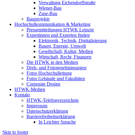
Verwaltung Eichendorffstraße
Wiener-Bau
Zuse-Bau
Bauprojekte
Hochschulkommunikation & Marketing
Pressemitteilungen HTWK Leipzig
Expertinnen und Experten finden
Elektronik, Technik, Digitalisierung
Bauen, Energie, Umwelt
Gesellschaft, Kultur, Medien
Wirtschaft, Recht, Finanzen
Die HTWK in den Medien
Dreh- und Fotogenehmigungen
Fotos Hochschulleitung
Fotos Gebäude und Fakultäten
Corporate Design
HTWK-Medien
Kontakt
HTWK-Telefonverzeichnis
Impressum
Datenschutzerklärung
Barrierefreiheitserklärung
In Leichter Sprache
Skip to footer