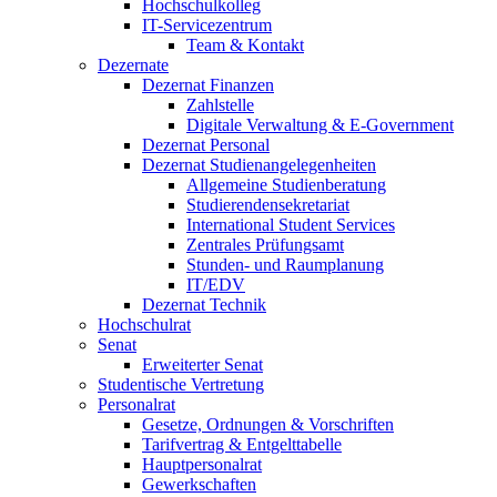
Hochschulkolleg
IT-Servicezentrum
Team & Kontakt
Dezernate
Dezernat Finanzen
Zahlstelle
Digitale Verwaltung & E-Government
Dezernat Personal
Dezernat Studienangelegenheiten
Allgemeine Studienberatung
Studierendensekretariat
International Student Services
Zentrales Prüfungsamt
Stunden- und Raumplanung
IT/EDV
Dezernat Technik
Hochschulrat
Senat
Erweiterter Senat
Studentische Vertretung
Personalrat
Gesetze, Ordnungen & Vorschriften
Tarifvertrag & Entgelttabelle
Hauptpersonalrat
Gewerkschaften