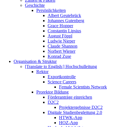
Zahlen & Fakten
Geschichte
Persönlichkeiten
Albert Geutebrück
Johannes Gutenberg
Grace Hopper
Constantin Lipsius
August Föppl
Ludwig Nieper
Claude Shannon
Norbert Wiener
Konrad Zuse
Organisation & Struktur
[Translate to English:] Hochschulleitung
Rektor
Exportkontrolle
Science Careers
Female Scientists Network
Prorektor Bildung
Förderanträge einreichen
D2C2
Projektergebnisse D2C2
Digitale Studienbegleitung 2.0
HTWK-App
HOZ-App