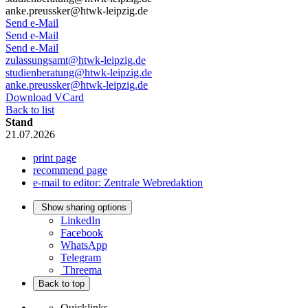
anke.preussker@htwk-leipzig.de
Send e-Mail
Send e-Mail
Send e-Mail
zulassungsamt@htwk-leipzig.de
studienberatung@htwk-leipzig.de
anke.preussker@htwk-leipzig.de
Download VCard
Back to list
Stand
21.07.2026
print page
recommend page
e-mail to editor: Zentrale Webredaktion
Show sharing options
LinkedIn
Facebook
WhatsApp
Telegram
Threema
Back to top
Quicklinks