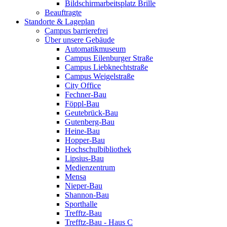
Bildschirmarbeitsplatz Brille
Beauftragte
Standorte & Lageplan
Campus barrierefrei
Über unsere Gebäude
Automatikmuseum
Campus Eilenburger Straße
Campus Liebknechtstraße
Campus Weigelstraße
City Office
Fechner-Bau
Föppl-Bau
Geutebrück-Bau
Gutenberg-Bau
Heine-Bau
Hopper-Bau
Hochschulbibliothek
Lipsius-Bau
Medienzentrum
Mensa
Nieper-Bau
Shannon-Bau
Sporthalle
Trefftz-Bau
Trefftz-Bau - Haus C