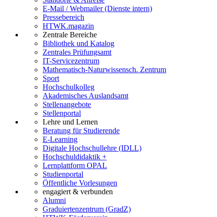
E-Mail / Webmailer (Dienste intern)
Pressebereich
HTWK.magazin
Zentrale Bereiche
Bibliothek und Katalog
Zentrales Prüfungsamt
IT-Servicezentrum
Mathematisch-Naturwissensch. Zentrum
Sport
Hochschulkolleg
Akademisches Auslandsamt
Stellenangebote
Stellenportal
Lehre und Lernen
Beratung für Studierende
E-Learning
Digitale Hochschullehre (IDLL)
Hochschuldidaktik +
Lernplattform OPAL
Studienportal
Öffentliche Vorlesungen
engagiert & verbunden
Alumni
Graduiertenzentrum (GradZ)