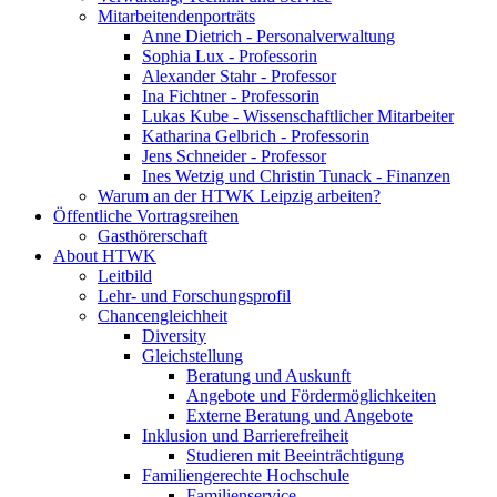
Mitarbeitendenporträts
Anne Dietrich - Personalverwaltung
Sophia Lux - Professorin
Alexander Stahr - Professor
Ina Fichtner - Professorin
Lukas Kube - Wissenschaftlicher Mitarbeiter
Katharina Gelbrich - Professorin
Jens Schneider - Professor
Ines Wetzig und Christin Tunack - Finanzen
Warum an der HTWK Leipzig arbeiten?
Öffentliche Vortragsreihen
Gasthörerschaft
About HTWK
Leitbild
Lehr- und Forschungsprofil
Chancengleichheit
Diversity
Gleichstellung
Beratung und Auskunft
Angebote und Fördermöglichkeiten
Externe Beratung und Angebote
Inklusion und Barrierefreiheit
Studieren mit Beeinträchtigung
Familiengerechte Hochschule
Familienservice