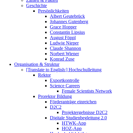
Zahlen & Fakten
Geschichte
Persönlichkeiten
Albert Geutebrück
Johannes Gutenberg
Grace Hopper
Constantin Lipsius
August Föppl
Ludwig Nieper
Claude Shannon
Norbert Wiener
Konrad Zuse
Organisation & Struktur
[Translate to English:] Hochschulleitung
Rektor
Exportkontrolle
Science Careers
Female Scientists Network
Prorektor Bildung
Förderanträge einreichen
D2C2
Projektergebnisse D2C2
Digitale Studienbegleitung 2.0
HTWK-App
HOZ-App