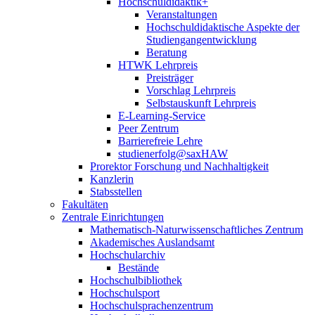
Hochschuldidaktik+
Veranstaltungen
Hochschuldidaktische Aspekte der
Studiengangentwicklung
Beratung
HTWK Lehrpreis
Preisträger
Vorschlag Lehrpreis
Selbstauskunft Lehrpreis
E-Learning-Service
Peer Zentrum
Barrierefreie Lehre
studienerfolg@saxHAW
Prorektor Forschung und Nachhaltigkeit
Kanzlerin
Stabsstellen
Fakultäten
Zentrale Einrichtungen
Mathematisch-Naturwissenschaftliches Zentrum
Akademisches Auslandsamt
Hochschularchiv
Bestände
Hochschulbibliothek
Hochschulsport
Hochschulsprachenzentrum