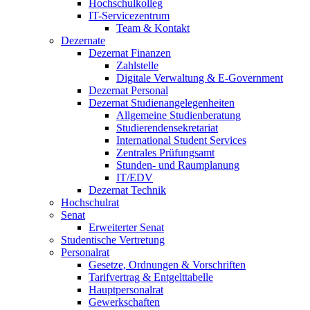
Hochschulkolleg
IT-Servicezentrum
Team & Kontakt
Dezernate
Dezernat Finanzen
Zahlstelle
Digitale Verwaltung & E-Government
Dezernat Personal
Dezernat Studienangelegenheiten
Allgemeine Studienberatung
Studierendensekretariat
International Student Services
Zentrales Prüfungsamt
Stunden- und Raumplanung
IT/EDV
Dezernat Technik
Hochschulrat
Senat
Erweiterter Senat
Studentische Vertretung
Personalrat
Gesetze, Ordnungen & Vorschriften
Tarifvertrag & Entgelttabelle
Hauptpersonalrat
Gewerkschaften