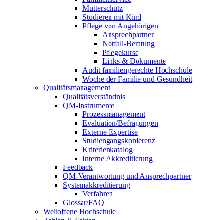
Mutterschutz
Studieren mit Kind
Pflege von Angehörigen
Ansprechpartner
Notfall-Beratung
Pflegekurse
Links & Dokumente
Audit familiengerechte Hochschule
Woche der Familie und Gesundheit
Qualitätsmanagement
Qualitätsverständnis
QM-Instrumente
Prozessmanagement
Evaluation/Befragungen
Externe Expertise
Studiengangskonferenz
Kriterienkatalog
Interne Akkreditierung
Feedback
QM-Verantwortung und Ansprechpartner
Systemakkreditierung
Verfahren
Glossar/FAQ
Weltoffene Hochschule