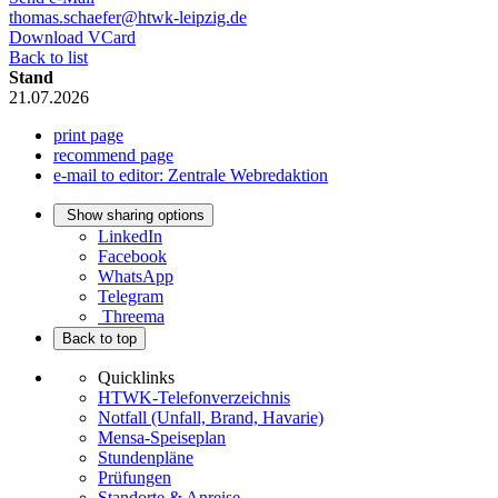
thomas.schaefer@htwk-leipzig.de
Download VCard
Back to list
Stand
21.07.2026
print page
recommend page
e-mail to editor: Zentrale Webredaktion
Show sharing options
LinkedIn
Facebook
WhatsApp
Telegram
Threema
Back to top
Quicklinks
HTWK-Telefonverzeichnis
Notfall (Unfall, Brand, Havarie)
Mensa-Speiseplan
Stundenpläne
Prüfungen
Standorte & Anreise