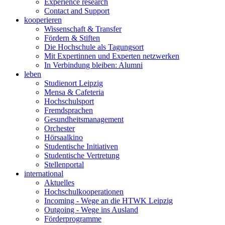
Experience research
Contact and Support
kooperieren
Wissenschaft & Transfer
Fördern & Stiften
Die Hochschule als Tagungsort
Mit Expertinnen und Experten netzwerken
In Verbindung bleiben: Alumni
leben
Studienort Leipzig
Mensa & Cafeteria
Hochschulsport
Fremdsprachen
Gesundheitsmanagement
Orchester
Hörsaalkino
Studentische Initiativen
Studentische Vertretung
Stellenportal
international
Aktuelles
Hochschulkooperationen
Incoming - Wege an die HTWK Leipzig
Outgoing - Wege ins Ausland
Förderprogramme