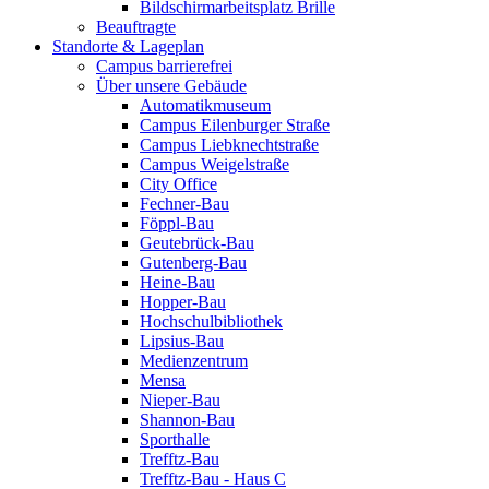
Bildschirmarbeitsplatz Brille
Beauftragte
Standorte & Lageplan
Campus barrierefrei
Über unsere Gebäude
Automatikmuseum
Campus Eilenburger Straße
Campus Liebknechtstraße
Campus Weigelstraße
City Office
Fechner-Bau
Föppl-Bau
Geutebrück-Bau
Gutenberg-Bau
Heine-Bau
Hopper-Bau
Hochschulbibliothek
Lipsius-Bau
Medienzentrum
Mensa
Nieper-Bau
Shannon-Bau
Sporthalle
Trefftz-Bau
Trefftz-Bau - Haus C