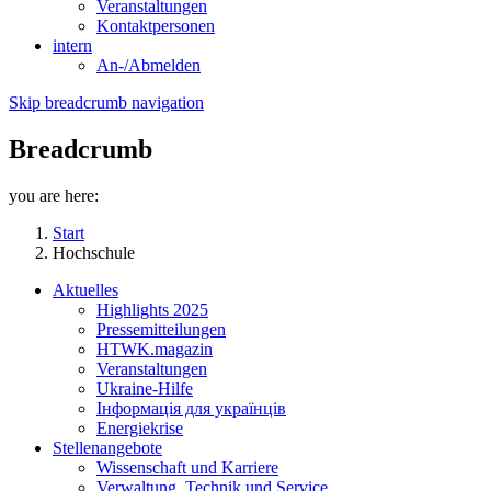
Veranstaltungen
Kontaktpersonen
intern
An-/Abmelden
Skip breadcrumb navigation
Breadcrumb
you are here:
Start
Hochschule
Aktuelles
Highlights 2025
Pressemitteilungen
HTWK.magazin
Veranstaltungen
Ukraine-Hilfe
Інформація для українців
Energiekrise
Stellenangebote
Wissenschaft und Karriere
Verwaltung, Technik und Service