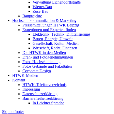
Verwaltung Eichendorffstraße
Wiener-Bau
Zuse-Bau
Bauprojekte
Hochschulkommunikation & Marketing
Pressemitteilungen HTWK Leipzig
Expertinnen und Experten finden
Elektronik, Technik, Digitalisierung
Bauen, Energie, Umwelt
Gesellschaft, Kultur, Medien
Wirtschaft, Recht, Finanzen
Die HTWK in den Medien
Dreh- und Fotogenehmigungen
Fotos Hochschulleitung
Fotos Gebäude und Fakultäten
Corporate Design
HTWK-Medien
Kontakt
HTWK-Telefonverzeichnis
Impressum
Datenschutzerklärung
Barrierefreiheitserklärung
In Leichter Sprache
Skip to footer