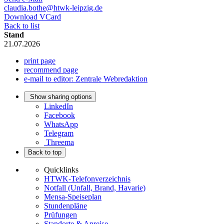
claudia.bothe@htwk-leipzig.de
Download VCard
Back to list
Stand
21.07.2026
print page
recommend page
e-mail to editor: Zentrale Webredaktion
Show sharing options
LinkedIn
Facebook
WhatsApp
Telegram
Threema
Back to top
Quicklinks
HTWK-Telefonverzeichnis
Notfall (Unfall, Brand, Havarie)
Mensa-Speiseplan
Stundenpläne
Prüfungen
Standorte & Anreise