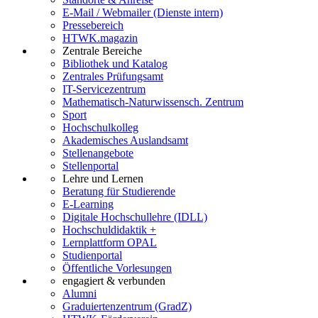
E-Mail / Webmailer (Dienste intern)
Pressebereich
HTWK.magazin
Zentrale Bereiche
Bibliothek und Katalog
Zentrales Prüfungsamt
IT-Servicezentrum
Mathematisch-Naturwissensch. Zentrum
Sport
Hochschulkolleg
Akademisches Auslandsamt
Stellenangebote
Stellenportal
Lehre und Lernen
Beratung für Studierende
E-Learning
Digitale Hochschullehre (IDLL)
Hochschuldidaktik +
Lernplattform OPAL
Studienportal
Öffentliche Vorlesungen
engagiert & verbunden
Alumni
Graduiertenzentrum (GradZ)