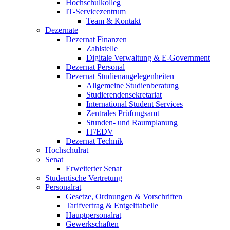
Hochschulkolleg
IT-Servicezentrum
Team & Kontakt
Dezernate
Dezernat Finanzen
Zahlstelle
Digitale Verwaltung & E-Government
Dezernat Personal
Dezernat Studienangelegenheiten
Allgemeine Studienberatung
Studierendensekretariat
International Student Services
Zentrales Prüfungsamt
Stunden- und Raumplanung
IT/EDV
Dezernat Technik
Hochschulrat
Senat
Erweiterter Senat
Studentische Vertretung
Personalrat
Gesetze, Ordnungen & Vorschriften
Tarifvertrag & Entgelttabelle
Hauptpersonalrat
Gewerkschaften