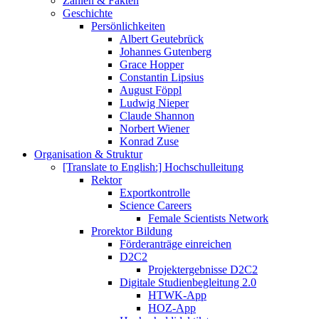
Zahlen & Fakten
Geschichte
Persönlichkeiten
Albert Geutebrück
Johannes Gutenberg
Grace Hopper
Constantin Lipsius
August Föppl
Ludwig Nieper
Claude Shannon
Norbert Wiener
Konrad Zuse
Organisation & Struktur
[Translate to English:] Hochschulleitung
Rektor
Exportkontrolle
Science Careers
Female Scientists Network
Prorektor Bildung
Förderanträge einreichen
D2C2
Projektergebnisse D2C2
Digitale Studienbegleitung 2.0
HTWK-App
HOZ-App