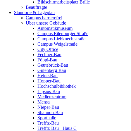
Bildschirmarbeitsplatz Brille
Beauftragte
Standorte & Lageplan
Campus barrierefrei
Über unsere Gebäude
Automatikmuseum
Campus Eilenburger Straße
Campus Liebknechtstraße
Campus Weigelstraße
City Office
Fechner-Bau
Föppl-Bau
Geutebrück-Bau
Gutenberg-Bau
Heine-Bau
Hopper-Bau
Hochschulbibliothek
Lipsius-Bau
Medienzentrum
Mensa
Nieper-Bau
Shannon-Bau
Sporthalle
Trefftz-Bau
Trefftz-Bau - Haus C