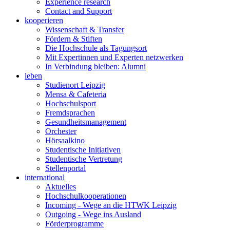
Experience research
Contact and Support
kooperieren
Wissenschaft & Transfer
Fördern & Stiften
Die Hochschule als Tagungsort
Mit Expertinnen und Experten netzwerken
In Verbindung bleiben: Alumni
leben
Studienort Leipzig
Mensa & Cafeteria
Hochschulsport
Fremdsprachen
Gesundheitsmanagement
Orchester
Hörsaalkino
Studentische Initiativen
Studentische Vertretung
Stellenportal
international
Aktuelles
Hochschulkooperationen
Incoming - Wege an die HTWK Leipzig
Outgoing - Wege ins Ausland
Förderprogramme