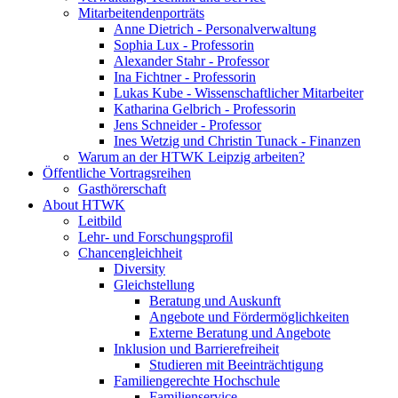
Mitarbeitendenporträts
Anne Dietrich - Personalverwaltung
Sophia Lux - Professorin
Alexander Stahr - Professor
Ina Fichtner - Professorin
Lukas Kube - Wissenschaftlicher Mitarbeiter
Katharina Gelbrich - Professorin
Jens Schneider - Professor
Ines Wetzig und Christin Tunack - Finanzen
Warum an der HTWK Leipzig arbeiten?
Öffentliche Vortragsreihen
Gasthörerschaft
About HTWK
Leitbild
Lehr- und Forschungsprofil
Chancengleichheit
Diversity
Gleichstellung
Beratung und Auskunft
Angebote und Fördermöglichkeiten
Externe Beratung und Angebote
Inklusion und Barrierefreiheit
Studieren mit Beeinträchtigung
Familiengerechte Hochschule
Familienservice