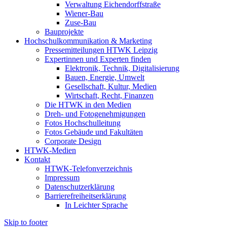
Verwaltung Eichendorffstraße
Wiener-Bau
Zuse-Bau
Bauprojekte
Hochschulkommunikation & Marketing
Pressemitteilungen HTWK Leipzig
Expertinnen und Experten finden
Elektronik, Technik, Digitalisierung
Bauen, Energie, Umwelt
Gesellschaft, Kultur, Medien
Wirtschaft, Recht, Finanzen
Die HTWK in den Medien
Dreh- und Fotogenehmigungen
Fotos Hochschulleitung
Fotos Gebäude und Fakultäten
Corporate Design
HTWK-Medien
Kontakt
HTWK-Telefonverzeichnis
Impressum
Datenschutzerklärung
Barrierefreiheitserklärung
In Leichter Sprache
Skip to footer