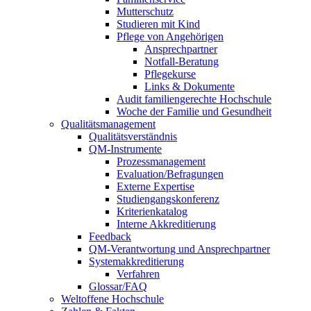
Mutterschutz
Studieren mit Kind
Pflege von Angehörigen
Ansprechpartner
Notfall-Beratung
Pflegekurse
Links & Dokumente
Audit familiengerechte Hochschule
Woche der Familie und Gesundheit
Qualitätsmanagement
Qualitätsverständnis
QM-Instrumente
Prozessmanagement
Evaluation/Befragungen
Externe Expertise
Studiengangskonferenz
Kriterienkatalog
Interne Akkreditierung
Feedback
QM-Verantwortung und Ansprechpartner
Systemakkreditierung
Verfahren
Glossar/FAQ
Weltoffene Hochschule