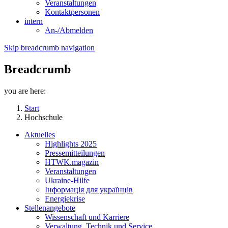
Veranstaltungen
Kontaktpersonen
intern
An-/Abmelden
Skip breadcrumb navigation
Breadcrumb
you are here:
Start
Hochschule
Aktuelles
Highlights 2025
Pressemitteilungen
HTWK.magazin
Veranstaltungen
Ukraine-Hilfe
Інформація для українців
Energiekrise
Stellenangebote
Wissenschaft und Karriere
Verwaltung, Technik und Service