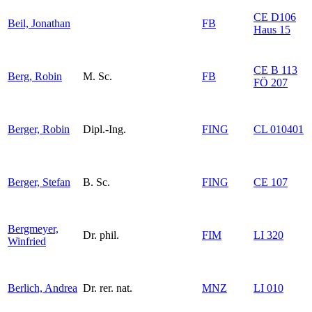
CE D106
Beil, Jonathan
FB
Haus 15
CE B 113
Berg, Robin
M. Sc.
FB
FÖ 207
Berger, Robin
Dipl.-Ing.
FING
CL 010401
Berger, Stefan
B. Sc.
FING
CE 107
Bergmeyer,
Dr. phil.
FIM
LI 320
Winfried
Berlich, Andrea
Dr. rer. nat.
MNZ
LI 010