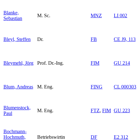
Blanke,
M. Sc.
MNZ
LI 002
Sebastian
Bleyl, Steffen
Dr.
FB
CE J9, 113
Bleymehl, Jörg
Prof. Dr.-Ing.
FIM
GU 214
Blum, Andreas
M. Eng.
FING
CL 000303
Blumenstock,
M. Eng.
FTZ
,
FIM
GU 223
Paul
Bochmann-
Hochmuth,
Betriebswirtin
DF
E2 312