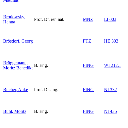
Matthias
Brodowsky,
Prof. Dr. rer. nat.
MNZ
LI 003
Hanna
Brösdorf, Georg
FTZ
HE 303
Brüggemann,
B. Eng.
FING
WI 212.1
Moritz Benedikt
Bucher, Anke
Prof. Dr.-Ing.
FING
NI 332
Bühl, Moritz
B. Eng.
FING
NI 435