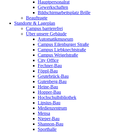
Hauptpersonalrat
Gewerkschaften
Bildschirmarbeitsplatz Brille
Beauftragte
Standorte & Lageplan
Campus barrierefrei
Über unsere Gebäude
Automatikmuseum
Campus Eilenburger Straße
Campus Liebknechtstraße
Campus Weigelstraße
City Office
Fechner-Bau
Föppl-Bau
Geutebrück-Bau
Gutenberg-Bau
Heine-Bau
Hopper-Bau
Hochschulbibliothek
Lipsius-Bau
Medienzentrum
Mensa
Nieper-Bau
Shannon-Bau
Sporthalle