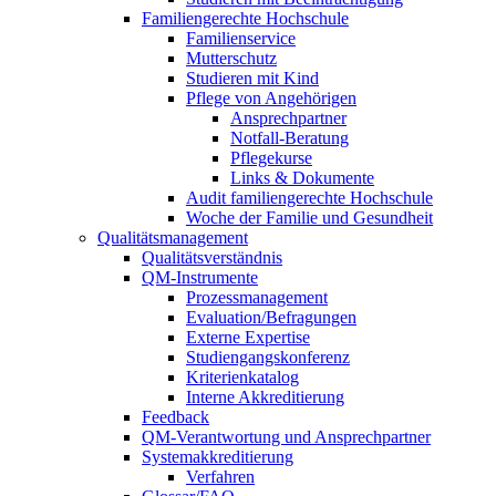
Familiengerechte Hochschule
Familienservice
Mutterschutz
Studieren mit Kind
Pflege von Angehörigen
Ansprechpartner
Notfall-Beratung
Pflegekurse
Links & Dokumente
Audit familiengerechte Hochschule
Woche der Familie und Gesundheit
Qualitätsmanagement
Qualitätsverständnis
QM-Instrumente
Prozessmanagement
Evaluation/Befragungen
Externe Expertise
Studiengangskonferenz
Kriterienkatalog
Interne Akkreditierung
Feedback
QM-Verantwortung und Ansprechpartner
Systemakkreditierung
Verfahren