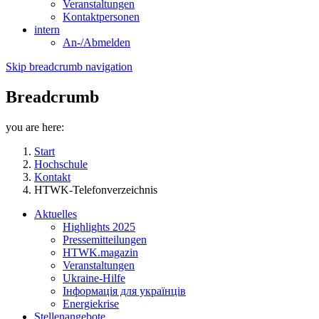
Veranstaltungen
Kontaktpersonen
intern
An-/Abmelden
Skip breadcrumb navigation
Breadcrumb
you are here:
Start
Hochschule
Kontakt
HTWK-Telefonverzeichnis
Aktuelles
Highlights 2025
Pressemitteilungen
HTWK.magazin
Veranstaltungen
Ukraine-Hilfe
Інформація для українців
Energiekrise
Stellenangebote