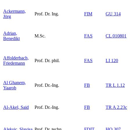
Ackermann,
Prof. Dr. Ing.
FIM
GU 314
Jörg
Adrian,
M.Sc.
FAS
CL 010801
Benedikt
Affolderbach,
Prof. Dr. phil.
FAS
LI 120
Friedemann
Al Ghanem,
Prof. Dr.-Ing.
FB
TR L 1.12
Yaarob
Al-Akel, Said
Prof. Dr.-Ing.
FB
TR A 2.23c
Aleksic, Slavisa
Prof. Dr. techn.
FDIT
HO 307