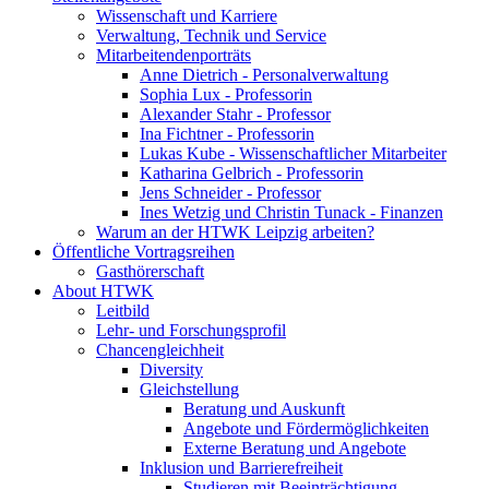
Wissenschaft und Karriere
Verwaltung, Technik und Service
Mitarbeitendenporträts
Anne Dietrich - Personalverwaltung
Sophia Lux - Professorin
Alexander Stahr - Professor
Ina Fichtner - Professorin
Lukas Kube - Wissenschaftlicher Mitarbeiter
Katharina Gelbrich - Professorin
Jens Schneider - Professor
Ines Wetzig und Christin Tunack - Finanzen
Warum an der HTWK Leipzig arbeiten?
Öffentliche Vortragsreihen
Gasthörerschaft
About HTWK
Leitbild
Lehr- und Forschungsprofil
Chancengleichheit
Diversity
Gleichstellung
Beratung und Auskunft
Angebote und Fördermöglichkeiten
Externe Beratung und Angebote
Inklusion und Barrierefreiheit
Studieren mit Beeinträchtigung