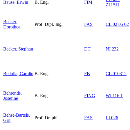
Bause, Erwin
B. Eng.
FIM
ZU 511
Becker,
Prof. Dipl.-Ing.
FAS
CL 02 05 02
Dorothea
Becker, Stephan
DT
NI 232
Bedolla, Carolin
B. Eng.
FB
CL 010312
Behrends,
B. Eng.
FING
WI 116.1
Josefine
Behse-Bartels,
Prof. Dr. phil.
FAS
LI 026
Grit