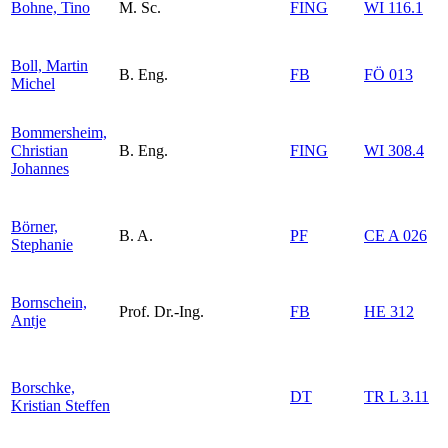
Bohne, Tino
M. Sc.
FING
WI 116.1
Boll, Martin
B. Eng.
FB
FÖ 013
Michel
Bommersheim,
Christian
B. Eng.
FING
WI 308.4
Johannes
Börner,
B. A.
PF
CE A 026
Stephanie
Bornschein,
Prof. Dr.-Ing.
FB
HE 312
Antje
Borschke,
DT
TR L 3.11
Kristian Steffen