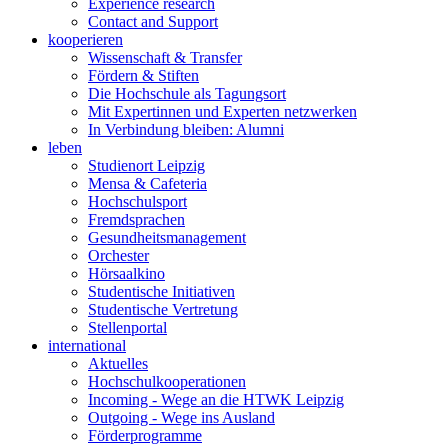
Experience research
Contact and Support
kooperieren
Wissenschaft & Transfer
Fördern & Stiften
Die Hochschule als Tagungsort
Mit Expertinnen und Experten netzwerken
In Verbindung bleiben: Alumni
leben
Studienort Leipzig
Mensa & Cafeteria
Hochschulsport
Fremdsprachen
Gesundheitsmanagement
Orchester
Hörsaalkino
Studentische Initiativen
Studentische Vertretung
Stellenportal
international
Aktuelles
Hochschulkooperationen
Incoming - Wege an die HTWK Leipzig
Outgoing - Wege ins Ausland
Förderprogramme