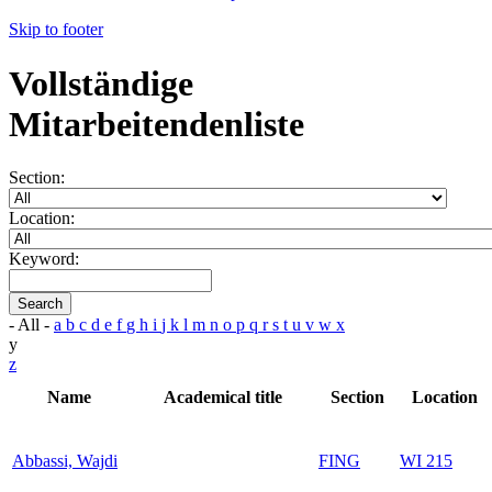
Skip to footer
Vollständige
Mitarbeitendenliste
Section:
Location:
Keyword:
Search
- All -
a
b
c
d
e
f
g
h
i
j
k
l
m
n
o
p
q
r
s
t
u
v
w
x
y
z
Name
Academical title
Section
Location
Abbassi, Wajdi
FING
WI 215