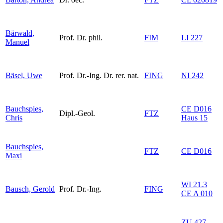
Bärwald,
Prof. Dr. phil.
FIM
LI 227
Manuel
Bäsel, Uwe
Prof. Dr.-Ing. Dr. rer. nat.
FING
NI 242
Bauchspies,
CE D016
Dipl.-Geol.
FTZ
Chris
Haus 15
Bauchspies,
FTZ
CE D016
Maxi
WI 21.3
Bausch, Gerold
Prof. Dr.-Ing.
FING
CE A 010
ZU 427