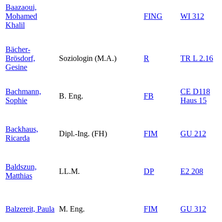
Baazaoui,
Mohamed
FING
WI 312
Khalil
Bächer-
Brösdorf,
Soziologin (M.A.)
R
TR L 2.16
Gesine
Bachmann,
CE D118
B. Eng.
FB
Sophie
Haus 15
Backhaus,
Dipl.-Ing. (FH)
FIM
GU 212
Ricarda
Baldszun,
LL.M.
DP
E2 208
Matthias
Balzereit, Paula
M. Eng.
FIM
GU 312