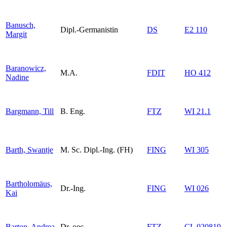
Banusch,
Dipl.-Germanistin
DS
E2 110
Margit
Baranowicz,
M.A.
FDIT
HO 412
Nadine
Bargmann, Till
B. Eng.
FTZ
WI 21.1
Barth, Swantje
M. Sc. Dipl.-Ing. (FH)
FING
WI 305
Bartholomäus,
Dr.-Ing.
FING
WI 026
Kai
Barton, Andrea
Dr. oec.
FTZ
CL 020819