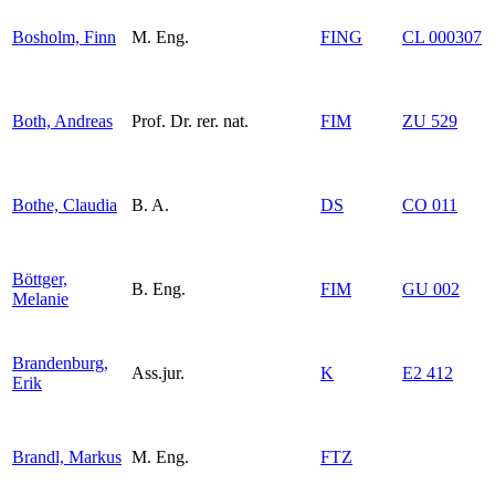
Bosholm, Finn
M. Eng.
FING
CL 000307
Both, Andreas
Prof. Dr. rer. nat.
FIM
ZU 529
Bothe, Claudia
B. A.
DS
CO 011
Böttger,
B. Eng.
FIM
GU 002
Melanie
Brandenburg,
Ass.jur.
K
E2 412
Erik
Brandl, Markus
M. Eng.
FTZ