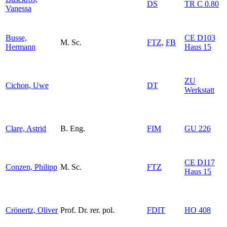
DS
TR C 0.80
Vanessa
Busse,
CE D103
M. Sc.
FTZ
,
FB
Hermann
Haus 15
ZU
Cichon, Uwe
DT
Werkstatt
Clare, Astrid
B. Eng.
FIM
GU 226
CE D117
Conzen, Philipp
M. Sc.
FTZ
Haus 15
Crönertz, Oliver
Prof. Dr. rer. pol.
FDIT
HO 408