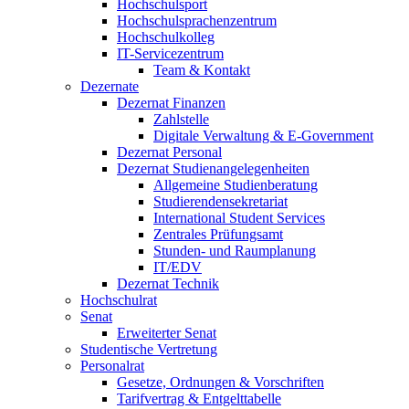
Hochschulsport
Hochschulsprachenzentrum
Hochschulkolleg
IT-Servicezentrum
Team & Kontakt
Dezernate
Dezernat Finanzen
Zahlstelle
Digitale Verwaltung & E-Government
Dezernat Personal
Dezernat Studienangelegenheiten
Allgemeine Studienberatung
Studierendensekretariat
International Student Services
Zentrales Prüfungsamt
Stunden- und Raumplanung
IT/EDV
Dezernat Technik
Hochschulrat
Senat
Erweiterter Senat
Studentische Vertretung
Personalrat
Gesetze, Ordnungen & Vorschriften
Tarifvertrag & Entgelttabelle