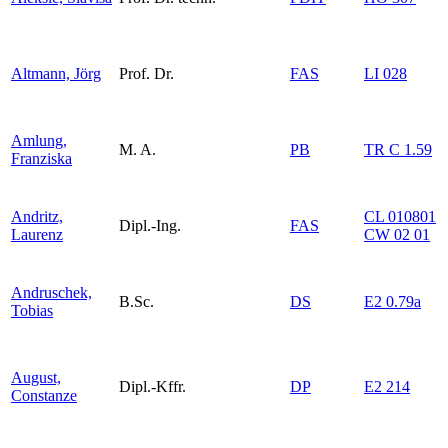
Altmann, Jörg
Prof. Dr.
FAS
LI 028
Amlung,
M. A.
PB
TR C 1.59
Franziska
Andritz,
CL 010801
Dipl.-Ing.
FAS
Laurenz
CW 02 01
Andruschek,
B.Sc.
DS
E2 0.79a
Tobias
August,
Dipl.-Kffr.
DP
E2 214
Constanze