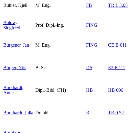
Bühler, Kjell
M. Eng.
FB
TR L 3.05
Bülow,
Prof. Dipl.-Ing.
FING
Siegfried
Bürgener, Jan
M. Eng.
FING
CE B 011
Bürger, Nils
B. Sc.
DS
E2 E 111
Burkhardt,
Dipl.-Bibl. (FH)
HB
HB 006
Antje
Burkhardt, Julia
Dr. phil.
R
TR 0.52
Busekros,