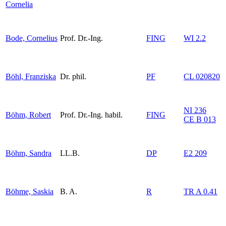
Cornelia
Bode, Cornelius
Prof. Dr.-Ing.
FING
WI 2.2
Böhl, Franziska
Dr. phil.
PF
CL 020820
NI 236
Böhm, Robert
Prof. Dr.-Ing. habil.
FING
CE B 013
Böhm, Sandra
LL.B.
DP
E2 209
Böhme, Saskia
B. A.
R
TR A 0.41