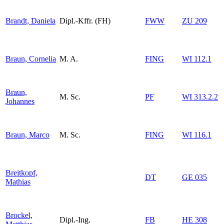
Brandt, Daniela
Dipl.-Kffr. (FH)
FWW
ZU 209
Braun, Cornelia
M. A.
FING
WI 112.1
Braun,
M. Sc.
PF
WI 313.2.2
Johannes
Braun, Marco
M. Sc.
FING
WI 116.1
Breitkopf,
DT
GE 035
Mathias
Brockel,
Dipl.-Ing.
FB
HE 308