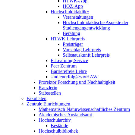
HTWK-App
HOZ-App
Hochschuldidaktik+
Veranstaltungen
Hochschuldidaktische Aspekte der
Studiengangentwicklung
Beratung
HTWK Lehrpreis
Preisträger
Vorschlag Lehrpreis
Selbstauskunft Lehrpreis
E-Learning-Service
Peer Zentrum
Barrierefreie Lehre
studienerfolg@saxHAW
Prorektor Forschung und Nachhaltigkeit
Kanzlerin
Stabsstellen
Fakultäten
Zentrale Einrichtungen
Mathematisch-Naturwissenschaftliches Zentrum
Akademisches Auslandsamt
Hochschularchiv
Bestände
Hochschulbibliothek