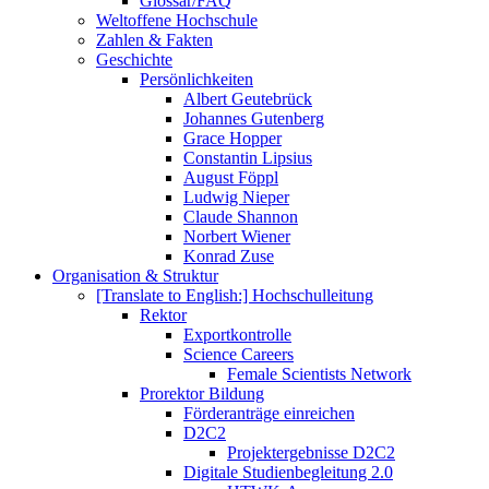
Glossar/FAQ
Weltoffene Hochschule
Zahlen & Fakten
Geschichte
Persönlichkeiten
Albert Geutebrück
Johannes Gutenberg
Grace Hopper
Constantin Lipsius
August Föppl
Ludwig Nieper
Claude Shannon
Norbert Wiener
Konrad Zuse
Organisation & Struktur
[Translate to English:] Hochschulleitung
Rektor
Exportkontrolle
Science Careers
Female Scientists Network
Prorektor Bildung
Förderanträge einreichen
D2C2
Projektergebnisse D2C2
Digitale Studienbegleitung 2.0