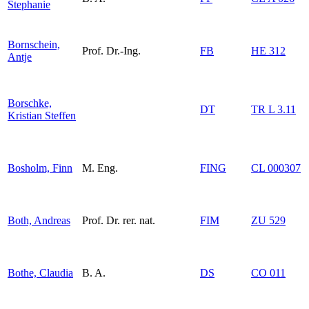
Stephanie
Bornschein,
Prof. Dr.-Ing.
FB
HE 312
Antje
Borschke,
DT
TR L 3.11
Kristian Steffen
Bosholm, Finn
M. Eng.
FING
CL 000307
Both, Andreas
Prof. Dr. rer. nat.
FIM
ZU 529
Bothe, Claudia
B. A.
DS
CO 011