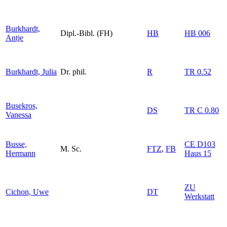
Burkhardt,
Dipl.-Bibl. (FH)
HB
HB 006
Antje
Burkhardt, Julia
Dr. phil.
R
TR 0.52
Busekros,
DS
TR C 0.80
Vanessa
Busse,
CE D103
M. Sc.
FTZ
,
FB
Hermann
Haus 15
ZU
Cichon, Uwe
DT
Werkstatt