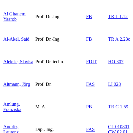
Al Ghanem,
Prof. Dr.-Ing.
FB
TR L 1.12
Yaarob
Al-Akel, Said
Prof. Dr.-Ing.
FB
TR A 2.23c
Aleksic, Slavisa
Prof. Dr. techn.
FDIT
HO 307
Altmann, Jörg
Prof. Dr.
FAS
LI 028
Amlung,
M. A.
PB
TR C 1.59
Franziska
Andritz,
CL 010801
Dipl.-Ing.
FAS
Laurenz
CW 02 01