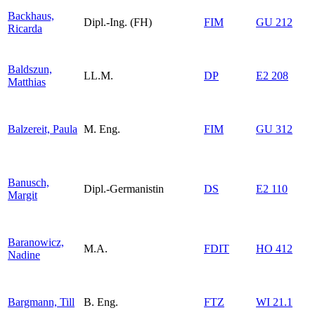
Backhaus,
Dipl.-Ing. (FH)
FIM
GU 212
Ricarda
Baldszun,
LL.M.
DP
E2 208
Matthias
Balzereit, Paula
M. Eng.
FIM
GU 312
Banusch,
Dipl.-Germanistin
DS
E2 110
Margit
Baranowicz,
M.A.
FDIT
HO 412
Nadine
Bargmann, Till
B. Eng.
FTZ
WI 21.1