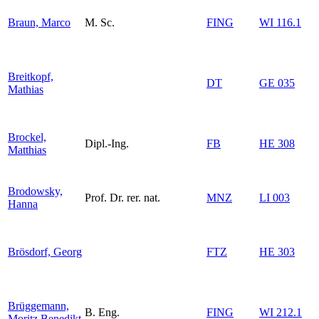
Braun, Marco
M. Sc.
FING
WI 116.1
Breitkopf,
DT
GE 035
Mathias
Brockel,
Dipl.-Ing.
FB
HE 308
Matthias
Brodowsky,
Prof. Dr. rer. nat.
MNZ
LI 003
Hanna
Brösdorf, Georg
FTZ
HE 303
Brüggemann,
B. Eng.
FING
WI 212.1
Moritz Benedikt