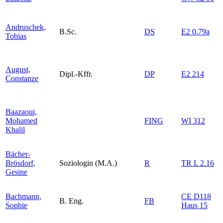
Andruschek,
B.Sc.
DS
E2 0.79a
Tobias
August,
Dipl.-Kffr.
DP
E2 214
Constanze
Baazaoui,
Mohamed
FING
WI 312
Khalil
Bächer-
Brösdorf,
Soziologin (M.A.)
R
TR L 2.16
Gesine
Bachmann,
CE D118
B. Eng.
FB
Sophie
Haus 15