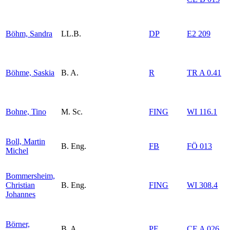
Böhm, Sandra
LL.B.
DP
E2 209
Böhme, Saskia
B. A.
R
TR A 0.41
Bohne, Tino
M. Sc.
FING
WI 116.1
Boll, Martin
B. Eng.
FB
FÖ 013
Michel
Bommersheim,
Christian
B. Eng.
FING
WI 308.4
Johannes
Börner,
B. A.
PF
CE A 026