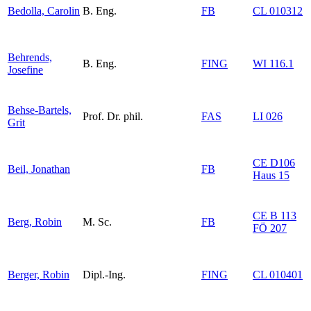
Bedolla, Carolin
B. Eng.
FB
CL 010312
Behrends,
B. Eng.
FING
WI 116.1
Josefine
Behse-Bartels,
Prof. Dr. phil.
FAS
LI 026
Grit
CE D106
Beil, Jonathan
FB
Haus 15
CE B 113
Berg, Robin
M. Sc.
FB
FÖ 207
Berger, Robin
Dipl.-Ing.
FING
CL 010401