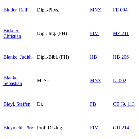
Binder, Ralf
Dipl.-Phys.
MNZ
FE 004
Birkner,
Dipl.-Ing. (FH)
FIM
MZ 211
Christian
Blanke, Judith
Dipl.-Bibl. (FH)
HB
HB 206
Blanke,
M. Sc.
MNZ
LI 002
Sebastian
Bleyl, Steffen
Dr.
FB
CE J9, 113
Bleymehl, Jörg
Prof. Dr.-Ing.
FIM
GU 214