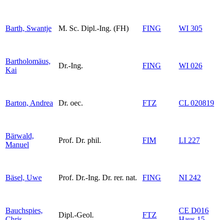
Barth, Swantje
M. Sc. Dipl.-Ing. (FH)
FING
WI 305
Bartholomäus,
Dr.-Ing.
FING
WI 026
Kai
Barton, Andrea
Dr. oec.
FTZ
CL 020819
Bärwald,
Prof. Dr. phil.
FIM
LI 227
Manuel
Bäsel, Uwe
Prof. Dr.-Ing. Dr. rer. nat.
FING
NI 242
Bauchspies,
CE D016
Dipl.-Geol.
FTZ
Chris
Haus 15