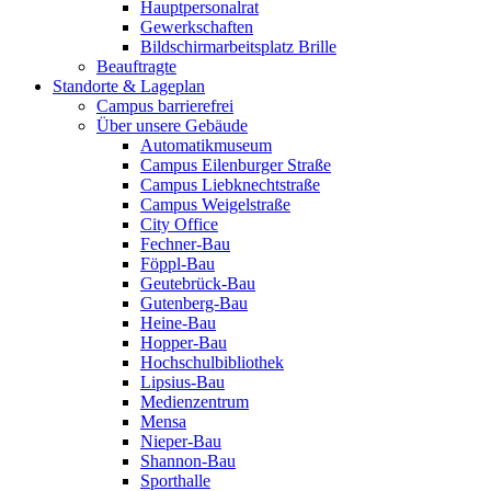
Hauptpersonalrat
Gewerkschaften
Bildschirmarbeitsplatz Brille
Beauftragte
Standorte & Lageplan
Campus barrierefrei
Über unsere Gebäude
Automatikmuseum
Campus Eilenburger Straße
Campus Liebknechtstraße
Campus Weigelstraße
City Office
Fechner-Bau
Föppl-Bau
Geutebrück-Bau
Gutenberg-Bau
Heine-Bau
Hopper-Bau
Hochschulbibliothek
Lipsius-Bau
Medienzentrum
Mensa
Nieper-Bau
Shannon-Bau
Sporthalle