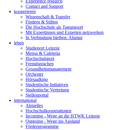
Experience research
Contact and Support
kooperieren
Wissenschaft & Transfer
Fördern & Stiften
Die Hochschule als Tagungsort
Mit Expertinnen und Experten netzwerken
In Verbindung bleiben: Alumni
leben
Studienort Leipzig
Mensa & Cafeteria
Hochschulsport
Fremdsprachen
Gesundheitsmanagement
Orchester
Hörsaalkino
Studentische Initiativen
Studentische Vertretung
Stellenportal
international
Aktuelles
Hochschulkooperationen
Incoming - Wege an die HTWK Leipzig
Outgoing - Wege ins Ausland
Förderprogramme