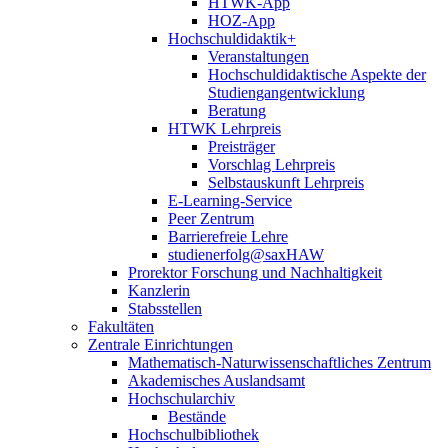
HTWK-App
HOZ-App
Hochschuldidaktik+
Veranstaltungen
Hochschuldidaktische Aspekte der
Studiengangentwicklung
Beratung
HTWK Lehrpreis
Preisträger
Vorschlag Lehrpreis
Selbstauskunft Lehrpreis
E-Learning-Service
Peer Zentrum
Barrierefreie Lehre
studienerfolg@saxHAW
Prorektor Forschung und Nachhaltigkeit
Kanzlerin
Stabsstellen
Fakultäten
Zentrale Einrichtungen
Mathematisch-Naturwissenschaftliches Zentrum
Akademisches Auslandsamt
Hochschularchiv
Bestände
Hochschulbibliothek