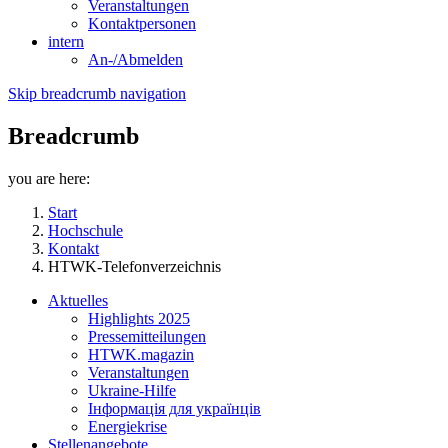
Veranstaltungen
Kontaktpersonen
intern
An-/Abmelden
Skip breadcrumb navigation
Breadcrumb
you are here:
Start
Hochschule
Kontakt
HTWK-Telefonverzeichnis
Aktuelles
Highlights 2025
Pressemitteilungen
HTWK.magazin
Veranstaltungen
Ukraine-Hilfe
Інформація для українців
Energiekrise
Stellenangebote