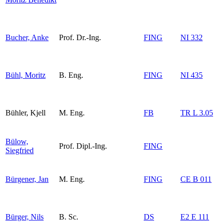
Bucher, Anke
Prof. Dr.-Ing.
FING
NI 332
Bühl, Moritz
B. Eng.
FING
NI 435
Bühler, Kjell
M. Eng.
FB
TR L 3.05
Bülow,
Prof. Dipl.-Ing.
FING
Siegfried
Bürgener, Jan
M. Eng.
FING
CE B 011
Bürger, Nils
B. Sc.
DS
E2 E 111