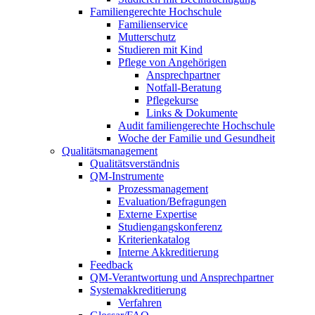
Familiengerechte Hochschule
Familienservice
Mutterschutz
Studieren mit Kind
Pflege von Angehörigen
Ansprechpartner
Notfall-Beratung
Pflegekurse
Links & Dokumente
Audit familiengerechte Hochschule
Woche der Familie und Gesundheit
Qualitätsmanagement
Qualitätsverständnis
QM-Instrumente
Prozessmanagement
Evaluation/Befragungen
Externe Expertise
Studiengangskonferenz
Kriterienkatalog
Interne Akkreditierung
Feedback
QM-Verantwortung und Ansprechpartner
Systemakkreditierung
Verfahren