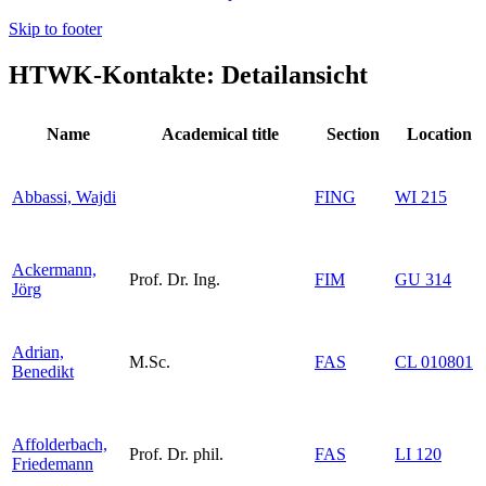
Skip to footer
HTWK-Kontakte: Detailansicht
Name
Academical title
Section
Location
Abbassi, Wajdi
FING
WI 215
Ackermann,
Prof. Dr. Ing.
FIM
GU 314
Jörg
Adrian,
M.Sc.
FAS
CL 010801
Benedikt
Affolderbach,
Prof. Dr. phil.
FAS
LI 120
Friedemann