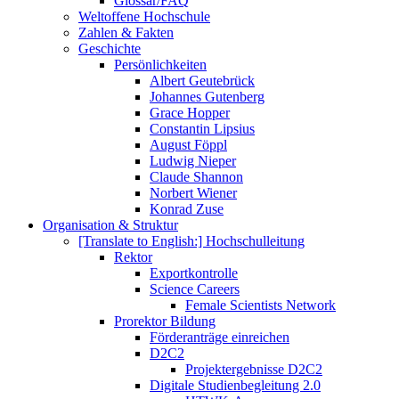
Glossar/FAQ
Weltoffene Hochschule
Zahlen & Fakten
Geschichte
Persönlichkeiten
Albert Geutebrück
Johannes Gutenberg
Grace Hopper
Constantin Lipsius
August Föppl
Ludwig Nieper
Claude Shannon
Norbert Wiener
Konrad Zuse
Organisation & Struktur
[Translate to English:] Hochschulleitung
Rektor
Exportkontrolle
Science Careers
Female Scientists Network
Prorektor Bildung
Förderanträge einreichen
D2C2
Projektergebnisse D2C2
Digitale Studienbegleitung 2.0