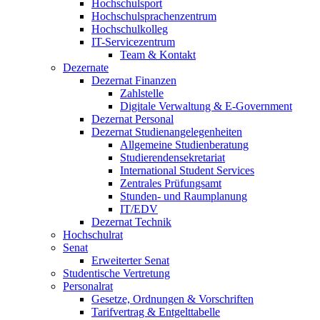
Hochschulsport
Hochschulsprachenzentrum
Hochschulkolleg
IT-Servicezentrum
Team & Kontakt
Dezernate
Dezernat Finanzen
Zahlstelle
Digitale Verwaltung & E-Government
Dezernat Personal
Dezernat Studienangelegenheiten
Allgemeine Studienberatung
Studierendensekretariat
International Student Services
Zentrales Prüfungsamt
Stunden- und Raumplanung
IT/EDV
Dezernat Technik
Hochschulrat
Senat
Erweiterter Senat
Studentische Vertretung
Personalrat
Gesetze, Ordnungen & Vorschriften
Tarifvertrag & Entgelttabelle