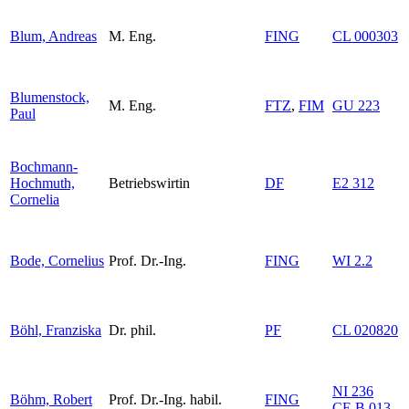
Blum, Andreas
M. Eng.
FING
CL 000303
Blumenstock,
M. Eng.
FTZ
,
FIM
GU 223
Paul
Bochmann-
Hochmuth,
Betriebswirtin
DF
E2 312
Cornelia
Bode, Cornelius
Prof. Dr.-Ing.
FING
WI 2.2
Böhl, Franziska
Dr. phil.
PF
CL 020820
NI 236
Böhm, Robert
Prof. Dr.-Ing. habil.
FING
CE B 013