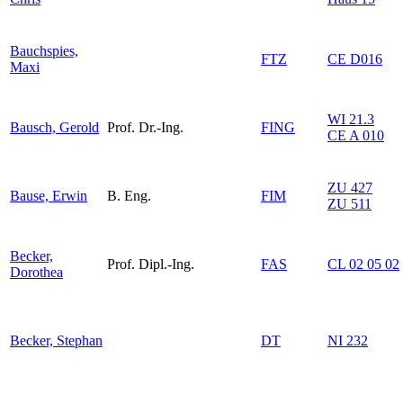
Bauchspies,
FTZ
CE D016
Maxi
WI 21.3
Bausch, Gerold
Prof. Dr.-Ing.
FING
CE A 010
ZU 427
Bause, Erwin
B. Eng.
FIM
ZU 511
Becker,
Prof. Dipl.-Ing.
FAS
CL 02 05 02
Dorothea
Becker, Stephan
DT
NI 232