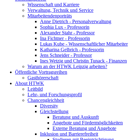
Wissenschaft und Karriere
Verwaltung, Technik und Service
Mitarbeitendenporträts
Anne Dietrich - Personalverwaltung
Sophia Lux - Professorin
Alexander Stahr - Professor
Ina Fichtner - Professorin
Lukas Kube - Wissenschaftlicher Mitarbeiter
Katharina Gelbrich - Professorin
Jens Schneider - Professor
Ines Wetzig und Christin Tunack - Finanzen
Warum an der HTWK Leipzig arbeiten?
Öffentliche Vortragsreihen
Gasthörerschaft
About HTWK
Leitbild
Lehr- und Forschungsprofil
Chancengleichheit
Diversity
Gleichstellung
Beratung und Auskunft
Angebote und Fördermöglichkeiten
Externe Beratung und Angebote
Inklusion und Barrierefreiheit
Studieren mit Beeinträchtigung