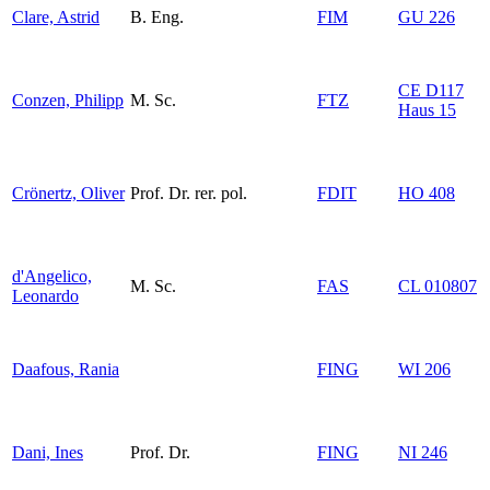
Clare, Astrid
B. Eng.
FIM
GU 226
CE D117
Conzen, Philipp
M. Sc.
FTZ
Haus 15
Crönertz, Oliver
Prof. Dr. rer. pol.
FDIT
HO 408
d'Angelico,
M. Sc.
FAS
CL 010807
Leonardo
Daafous, Rania
FING
WI 206
Dani, Ines
Prof. Dr.
FING
NI 246