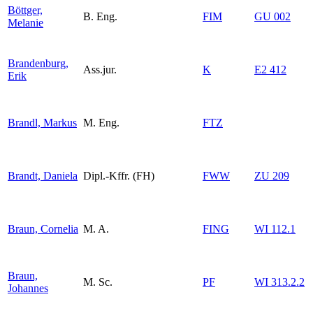
Böttger,
B. Eng.
FIM
GU 002
Melanie
Brandenburg,
Ass.jur.
K
E2 412
Erik
Brandl, Markus
M. Eng.
FTZ
Brandt, Daniela
Dipl.-Kffr. (FH)
FWW
ZU 209
Braun, Cornelia
M. A.
FING
WI 112.1
Braun,
M. Sc.
PF
WI 313.2.2
Johannes