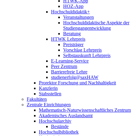
HTWK-App
HOZ-App
Hochschuldidaktik+
Veranstaltungen
Hochschuldidaktische Aspekte der
Studiengangentwicklung
Beratung
HTWK Lehrpreis
Preisträger
Vorschlag Lehrpreis
Selbstauskunft Lehrpreis
E-Learning-Service
Peer Zentrum
Barrierefreie Lehre
studienerfolg@saxHAW
Prorektor Forschung und Nachhaltigkeit
Kanzlerin
Stabsstellen
Fakultäten
Zentrale Einrichtungen
Mathematisch-Naturwissenschaftliches Zentrum
Akademisches Auslandsamt
Hochschularchiv
Bestände
Hochschulbibliothek