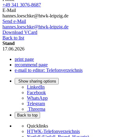
+49 341 3076-8687
E-Mail
hannes.loeschke@htwk-leipzig.de
Send e-Mail
hannes.loeschke@htwk-leipzig.de
Download VCard
Back to list
Stand
17.06.2026
print page
recommend page
e-mail to editor: Telefonverzeichnis
Show sharing options
LinkedIn
Facebook
WhatsApp
Telegram
Threema
Back to top
Quicklinks
HTWK-Telefonverzeichnis
Notfall (Unfall, Brand, Havarie)