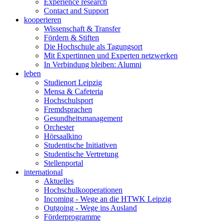
Experience research
Contact and Support
kooperieren
Wissenschaft & Transfer
Fördern & Stiften
Die Hochschule als Tagungsort
Mit Expertinnen und Experten netzwerken
In Verbindung bleiben: Alumni
leben
Studienort Leipzig
Mensa & Cafeteria
Hochschulsport
Fremdsprachen
Gesundheitsmanagement
Orchester
Hörsaalkino
Studentische Initiativen
Studentische Vertretung
Stellenportal
international
Aktuelles
Hochschulkooperationen
Incoming - Wege an die HTWK Leipzig
Outgoing - Wege ins Ausland
Förderprogramme