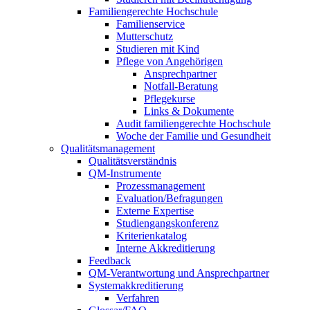
Familiengerechte Hochschule
Familienservice
Mutterschutz
Studieren mit Kind
Pflege von Angehörigen
Ansprechpartner
Notfall-Beratung
Pflegekurse
Links & Dokumente
Audit familiengerechte Hochschule
Woche der Familie und Gesundheit
Qualitätsmanagement
Qualitätsverständnis
QM-Instrumente
Prozessmanagement
Evaluation/Befragungen
Externe Expertise
Studiengangskonferenz
Kriterienkatalog
Interne Akkreditierung
Feedback
QM-Verantwortung und Ansprechpartner
Systemakkreditierung
Verfahren