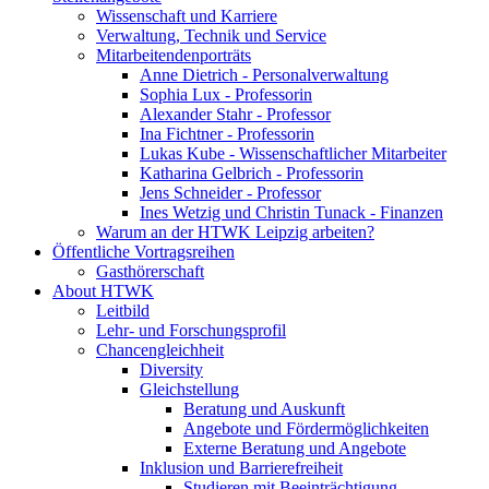
Wissenschaft und Karriere
Verwaltung, Technik und Service
Mitarbeitendenporträts
Anne Dietrich - Personalverwaltung
Sophia Lux - Professorin
Alexander Stahr - Professor
Ina Fichtner - Professorin
Lukas Kube - Wissenschaftlicher Mitarbeiter
Katharina Gelbrich - Professorin
Jens Schneider - Professor
Ines Wetzig und Christin Tunack - Finanzen
Warum an der HTWK Leipzig arbeiten?
Öffentliche Vortragsreihen
Gasthörerschaft
About HTWK
Leitbild
Lehr- und Forschungsprofil
Chancengleichheit
Diversity
Gleichstellung
Beratung und Auskunft
Angebote und Fördermöglichkeiten
Externe Beratung und Angebote
Inklusion und Barrierefreiheit
Studieren mit Beeinträchtigung