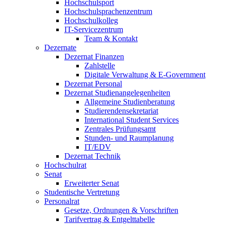
Hochschulsport
Hochschulsprachenzentrum
Hochschulkolleg
IT-Servicezentrum
Team & Kontakt
Dezernate
Dezernat Finanzen
Zahlstelle
Digitale Verwaltung & E-Government
Dezernat Personal
Dezernat Studienangelegenheiten
Allgemeine Studienberatung
Studierendensekretariat
International Student Services
Zentrales Prüfungsamt
Stunden- und Raumplanung
IT/EDV
Dezernat Technik
Hochschulrat
Senat
Erweiterter Senat
Studentische Vertretung
Personalrat
Gesetze, Ordnungen & Vorschriften
Tarifvertrag & Entgelttabelle