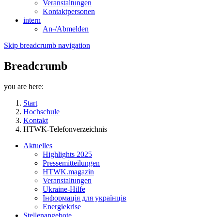
Veranstaltungen
Kontaktpersonen
intern
An-/Abmelden
Skip breadcrumb navigation
Breadcrumb
you are here:
Start
Hochschule
Kontakt
HTWK-Telefonverzeichnis
Aktuelles
Highlights 2025
Pressemitteilungen
HTWK.magazin
Veranstaltungen
Ukraine-Hilfe
Інформація для українців
Energiekrise
Stellenangebote