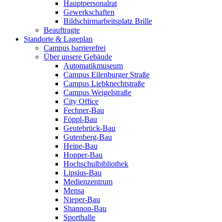
Hauptpersonalrat
Gewerkschaften
Bildschirmarbeitsplatz Brille
Beauftragte
Standorte & Lageplan
Campus barrierefrei
Über unsere Gebäude
Automatikmuseum
Campus Eilenburger Straße
Campus Liebknechtstraße
Campus Weigelstraße
City Office
Fechner-Bau
Föppl-Bau
Geutebrück-Bau
Gutenberg-Bau
Heine-Bau
Hopper-Bau
Hochschulbibliothek
Lipsius-Bau
Medienzentrum
Mensa
Nieper-Bau
Shannon-Bau
Sporthalle