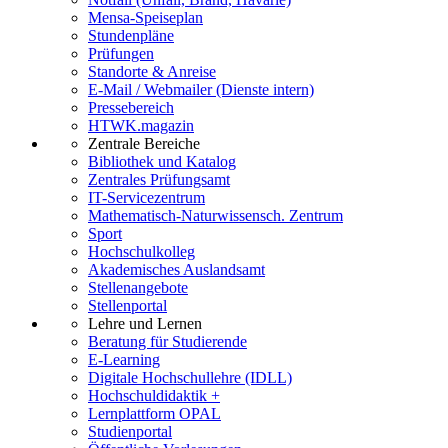
Mensa-Speiseplan
Stundenpläne
Prüfungen
Standorte & Anreise
E-Mail / Webmailer (Dienste intern)
Pressebereich
HTWK.magazin
Zentrale Bereiche
Bibliothek und Katalog
Zentrales Prüfungsamt
IT-Servicezentrum
Mathematisch-Naturwissensch. Zentrum
Sport
Hochschulkolleg
Akademisches Auslandsamt
Stellenangebote
Stellenportal
Lehre und Lernen
Beratung für Studierende
E-Learning
Digitale Hochschullehre (IDLL)
Hochschuldidaktik +
Lernplattform OPAL
Studienportal