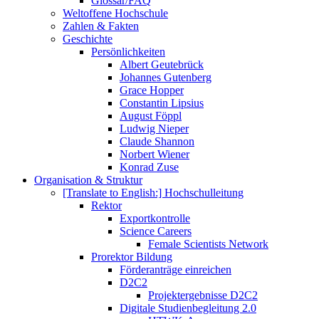
Glossar/FAQ
Weltoffene Hochschule
Zahlen & Fakten
Geschichte
Persönlichkeiten
Albert Geutebrück
Johannes Gutenberg
Grace Hopper
Constantin Lipsius
August Föppl
Ludwig Nieper
Claude Shannon
Norbert Wiener
Konrad Zuse
Organisation & Struktur
[Translate to English:] Hochschulleitung
Rektor
Exportkontrolle
Science Careers
Female Scientists Network
Prorektor Bildung
Förderanträge einreichen
D2C2
Projektergebnisse D2C2
Digitale Studienbegleitung 2.0