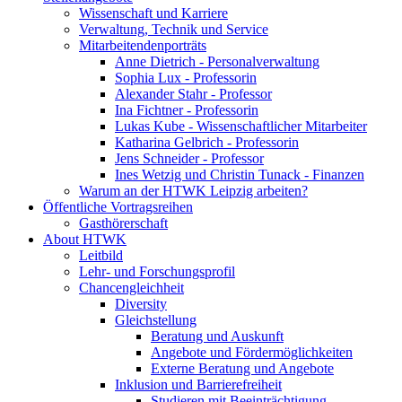
Wissenschaft und Karriere
Verwaltung, Technik und Service
Mitarbeitendenporträts
Anne Dietrich - Personalverwaltung
Sophia Lux - Professorin
Alexander Stahr - Professor
Ina Fichtner - Professorin
Lukas Kube - Wissenschaftlicher Mitarbeiter
Katharina Gelbrich - Professorin
Jens Schneider - Professor
Ines Wetzig und Christin Tunack - Finanzen
Warum an der HTWK Leipzig arbeiten?
Öffentliche Vortragsreihen
Gasthörerschaft
About HTWK
Leitbild
Lehr- und Forschungsprofil
Chancengleichheit
Diversity
Gleichstellung
Beratung und Auskunft
Angebote und Fördermöglichkeiten
Externe Beratung und Angebote
Inklusion und Barrierefreiheit
Studieren mit Beeinträchtigung