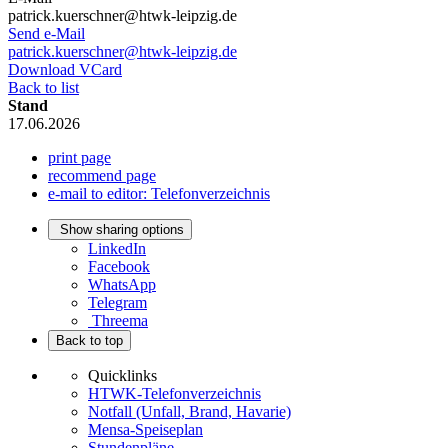
patrick.kuerschner@htwk-leipzig.de
Send e-Mail
patrick.kuerschner@htwk-leipzig.de
Download VCard
Back to list
Stand
17.06.2026
print page
recommend page
e-mail to editor: Telefonverzeichnis
Show sharing options
LinkedIn
Facebook
WhatsApp
Telegram
Threema
Back to top
Quicklinks
HTWK-Telefonverzeichnis
Notfall (Unfall, Brand, Havarie)
Mensa-Speiseplan
Stundenpläne