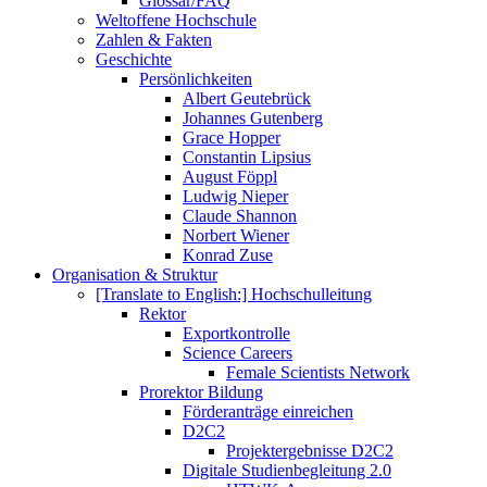
Glossar/FAQ
Weltoffene Hochschule
Zahlen & Fakten
Geschichte
Persönlichkeiten
Albert Geutebrück
Johannes Gutenberg
Grace Hopper
Constantin Lipsius
August Föppl
Ludwig Nieper
Claude Shannon
Norbert Wiener
Konrad Zuse
Organisation & Struktur
[Translate to English:] Hochschulleitung
Rektor
Exportkontrolle
Science Careers
Female Scientists Network
Prorektor Bildung
Förderanträge einreichen
D2C2
Projektergebnisse D2C2
Digitale Studienbegleitung 2.0