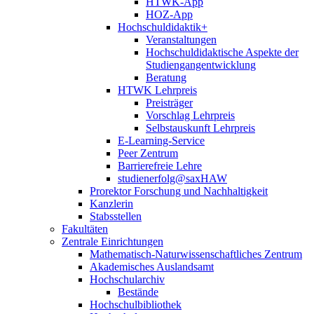
HTWK-App
HOZ-App
Hochschuldidaktik+
Veranstaltungen
Hochschuldidaktische Aspekte der
Studiengangentwicklung
Beratung
HTWK Lehrpreis
Preisträger
Vorschlag Lehrpreis
Selbstauskunft Lehrpreis
E-Learning-Service
Peer Zentrum
Barrierefreie Lehre
studienerfolg@saxHAW
Prorektor Forschung und Nachhaltigkeit
Kanzlerin
Stabsstellen
Fakultäten
Zentrale Einrichtungen
Mathematisch-Naturwissenschaftliches Zentrum
Akademisches Auslandsamt
Hochschularchiv
Bestände
Hochschulbibliothek