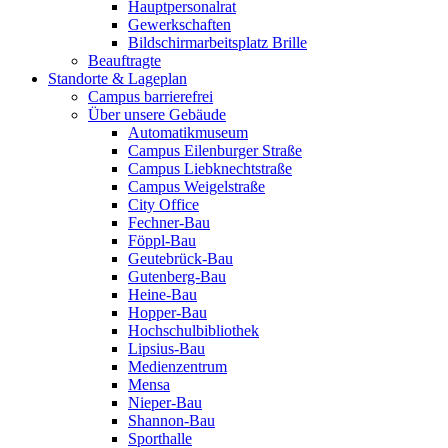
Hauptpersonalrat
Gewerkschaften
Bildschirmarbeitsplatz Brille
Beauftragte
Standorte & Lageplan
Campus barrierefrei
Über unsere Gebäude
Automatikmuseum
Campus Eilenburger Straße
Campus Liebknechtstraße
Campus Weigelstraße
City Office
Fechner-Bau
Föppl-Bau
Geutebrück-Bau
Gutenberg-Bau
Heine-Bau
Hopper-Bau
Hochschulbibliothek
Lipsius-Bau
Medienzentrum
Mensa
Nieper-Bau
Shannon-Bau
Sporthalle