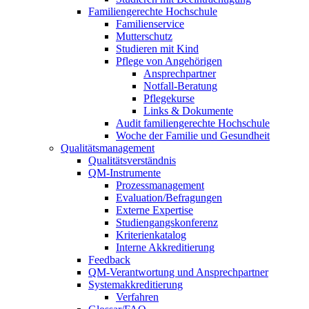
Familiengerechte Hochschule
Familienservice
Mutterschutz
Studieren mit Kind
Pflege von Angehörigen
Ansprechpartner
Notfall-Beratung
Pflegekurse
Links & Dokumente
Audit familiengerechte Hochschule
Woche der Familie und Gesundheit
Qualitätsmanagement
Qualitätsverständnis
QM-Instrumente
Prozessmanagement
Evaluation/Befragungen
Externe Expertise
Studiengangskonferenz
Kriterienkatalog
Interne Akkreditierung
Feedback
QM-Verantwortung und Ansprechpartner
Systemakkreditierung
Verfahren