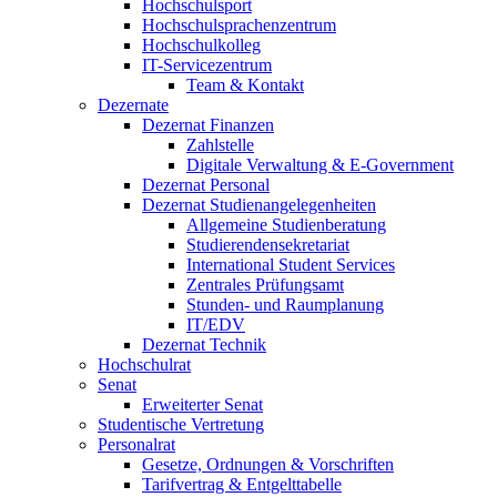
Hochschulsport
Hochschulsprachenzentrum
Hochschulkolleg
IT-Servicezentrum
Team & Kontakt
Dezernate
Dezernat Finanzen
Zahlstelle
Digitale Verwaltung & E-Government
Dezernat Personal
Dezernat Studienangelegenheiten
Allgemeine Studienberatung
Studierendensekretariat
International Student Services
Zentrales Prüfungsamt
Stunden- und Raumplanung
IT/EDV
Dezernat Technik
Hochschulrat
Senat
Erweiterter Senat
Studentische Vertretung
Personalrat
Gesetze, Ordnungen & Vorschriften
Tarifvertrag & Entgelttabelle