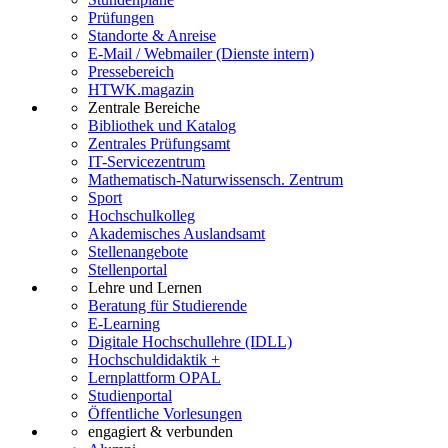
Prüfungen
Standorte & Anreise
E-Mail / Webmailer (Dienste intern)
Pressebereich
HTWK.magazin
Zentrale Bereiche
Bibliothek und Katalog
Zentrales Prüfungsamt
IT-Servicezentrum
Mathematisch-Naturwissensch. Zentrum
Sport
Hochschulkolleg
Akademisches Auslandsamt
Stellenangebote
Stellenportal
Lehre und Lernen
Beratung für Studierende
E-Learning
Digitale Hochschullehre (IDLL)
Hochschuldidaktik +
Lernplattform OPAL
Studienportal
Öffentliche Vorlesungen
engagiert & verbunden