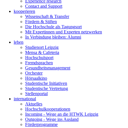
Experience research
Contact and Support
kooperieren
Wissenschaft & Transfer
Fördern & Stiften
Die Hochschule als Tagungsort
Mit Expertinnen und Experten netzwerken
In Verbindung bleiben: Alumni
leben
Studienort Leipzig
Mensa & Cafeteria
Hochschulsport
Fremdsprachen
Gesundheitsmanagement
Orchester
Hörsaalkino
Studentische Initiativen
Studentische Vertretung
Stellenportal
international
Aktuelles
Hochschulkooperationen
Incoming - Wege an die HTWK Leipzig
Outgoing - Wege ins Ausland
Förderprogramme