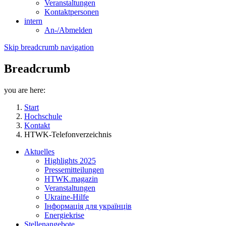
Veranstaltungen
Kontaktpersonen
intern
An-/Abmelden
Skip breadcrumb navigation
Breadcrumb
you are here:
Start
Hochschule
Kontakt
HTWK-Telefonverzeichnis
Aktuelles
Highlights 2025
Pressemitteilungen
HTWK.magazin
Veranstaltungen
Ukraine-Hilfe
Інформація для українців
Energiekrise
Stellenangebote