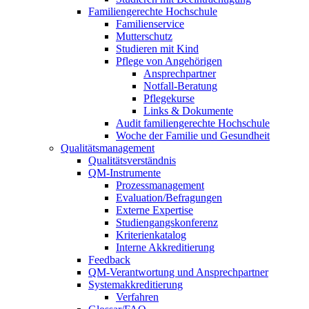
Familiengerechte Hochschule
Familienservice
Mutterschutz
Studieren mit Kind
Pflege von Angehörigen
Ansprechpartner
Notfall-Beratung
Pflegekurse
Links & Dokumente
Audit familiengerechte Hochschule
Woche der Familie und Gesundheit
Qualitätsmanagement
Qualitätsverständnis
QM-Instrumente
Prozessmanagement
Evaluation/Befragungen
Externe Expertise
Studiengangskonferenz
Kriterienkatalog
Interne Akkreditierung
Feedback
QM-Verantwortung und Ansprechpartner
Systemakkreditierung
Verfahren