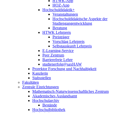
HTWK-App
HOZ-App
Hochschuldidaktik+
Veranstaltungen
Hochschuldidaktische Aspekte der
Studiengangentwicklung
Beratung
HTWK Lehrpreis
Preisträger
Vorschlag Lehrpreis
Selbstauskunft Lehrpreis
E-Learning-Service
Peer Zentrum
Barrierefreie Lehre
studienerfolg@saxHAW
Prorektor Forschung und Nachhaltigkeit
Kanzlerin
Stabsstellen
Fakultäten
Zentrale Einrichtungen
Mathematisch-Naturwissenschaftliches Zentrum
Akademisches Auslandsamt
Hochschularchiv
Bestände
Hochschulbibliothek