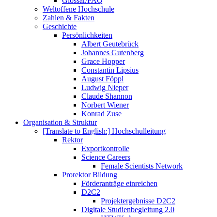
Glossar/FAQ
Weltoffene Hochschule
Zahlen & Fakten
Geschichte
Persönlichkeiten
Albert Geutebrück
Johannes Gutenberg
Grace Hopper
Constantin Lipsius
August Föppl
Ludwig Nieper
Claude Shannon
Norbert Wiener
Konrad Zuse
Organisation & Struktur
[Translate to English:] Hochschulleitung
Rektor
Exportkontrolle
Science Careers
Female Scientists Network
Prorektor Bildung
Förderanträge einreichen
D2C2
Projektergebnisse D2C2
Digitale Studienbegleitung 2.0