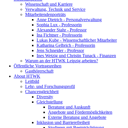
Wissenschaft und Karriere
Verwaltung, Technik und Service
Mitarbeitendenporträts
Anne Dietrich - Personalverwaltung
Sophia Lux - Professorin
Alexander Stahr - Professor
Ina Fichtner - Professorin
Lukas Kube - Wissenschaftlicher Mitarbeiter
Katharina Gelbrich - Professorin
Jens Schneider - Professor
Ines Wetzig und Christin Tunack - Finanzen
Warum an der HTWK Leipzig arbeiten?
Öffentliche Vortragsreihen
Gasthörerschaft
About HTWK
Leitbild
Lehr- und Forschungsprofil
Chancengleichheit
Diversity
Gleichstellung
Beratung und Auskunft
Angebote und Fördermöglichkeiten
Externe Beratung und Angebote
Inklusion und Barrierefreiheit
Studieren mit Beeinträchtigung