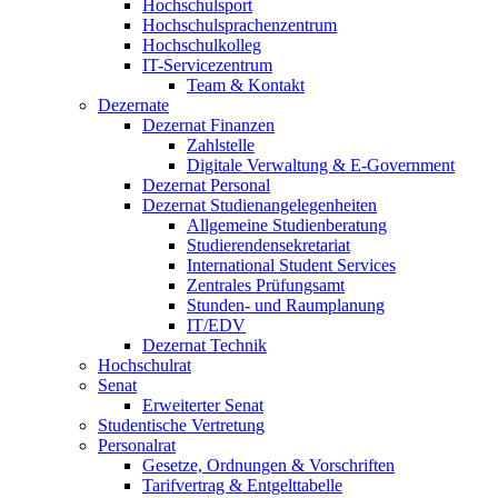
Hochschulsport
Hochschulsprachenzentrum
Hochschulkolleg
IT-Servicezentrum
Team & Kontakt
Dezernate
Dezernat Finanzen
Zahlstelle
Digitale Verwaltung & E-Government
Dezernat Personal
Dezernat Studienangelegenheiten
Allgemeine Studienberatung
Studierendensekretariat
International Student Services
Zentrales Prüfungsamt
Stunden- und Raumplanung
IT/EDV
Dezernat Technik
Hochschulrat
Senat
Erweiterter Senat
Studentische Vertretung
Personalrat
Gesetze, Ordnungen & Vorschriften
Tarifvertrag & Entgelttabelle