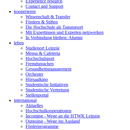
Experience research
Contact and Support
kooperieren
Wissenschaft & Transfer
Fördern & Stiften
Die Hochschule als Tagungsort
Mit Expertinnen und Experten netzwerken
In Verbindung bleiben: Alumni
leben
Studienort Leipzig
Mensa & Cafeteria
Hochschulsport
Fremdsprachen
Gesundheitsmanagement
Orchester
Hörsaalkino
Studentische Initiativen
Studentische Vertretung
Stellenportal
international
Aktuelles
Hochschulkooperationen
Incoming - Wege an die HTWK Leipzig
Outgoing - Wege ins Ausland
Förderprogramme