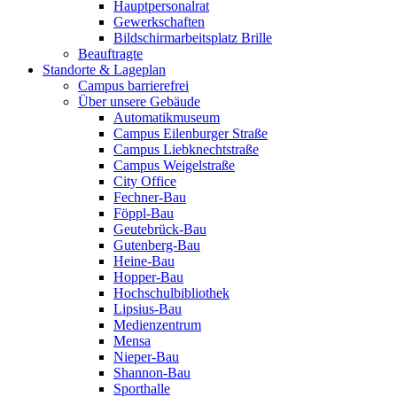
Hauptpersonalrat
Gewerkschaften
Bildschirmarbeitsplatz Brille
Beauftragte
Standorte & Lageplan
Campus barrierefrei
Über unsere Gebäude
Automatikmuseum
Campus Eilenburger Straße
Campus Liebknechtstraße
Campus Weigelstraße
City Office
Fechner-Bau
Föppl-Bau
Geutebrück-Bau
Gutenberg-Bau
Heine-Bau
Hopper-Bau
Hochschulbibliothek
Lipsius-Bau
Medienzentrum
Mensa
Nieper-Bau
Shannon-Bau
Sporthalle