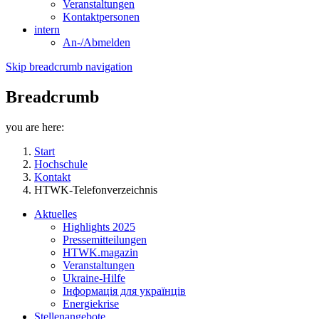
Veranstaltungen
Kontaktpersonen
intern
An-/Abmelden
Skip breadcrumb navigation
Breadcrumb
you are here:
Start
Hochschule
Kontakt
HTWK-Telefonverzeichnis
Aktuelles
Highlights 2025
Pressemitteilungen
HTWK.magazin
Veranstaltungen
Ukraine-Hilfe
Інформація для українців
Energiekrise
Stellenangebote