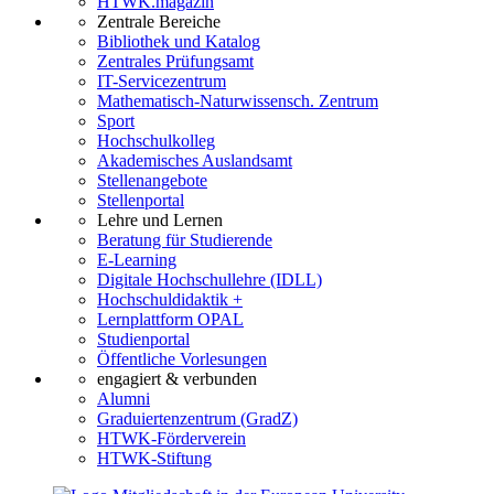
HTWK.magazin
Zentrale Bereiche
Bibliothek und Katalog
Zentrales Prüfungsamt
IT-Servicezentrum
Mathematisch-Naturwissensch. Zentrum
Sport
Hochschulkolleg
Akademisches Auslandsamt
Stellenangebote
Stellenportal
Lehre und Lernen
Beratung für Studierende
E-Learning
Digitale Hochschullehre (IDLL)
Hochschuldidaktik +
Lernplattform OPAL
Studienportal
Öffentliche Vorlesungen
engagiert & verbunden
Alumni
Graduiertenzentrum (GradZ)
HTWK-Förderverein
HTWK-Stiftung