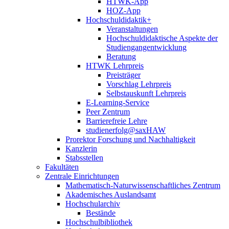
HTWK-App
HOZ-App
Hochschuldidaktik+
Veranstaltungen
Hochschuldidaktische Aspekte der
Studiengangentwicklung
Beratung
HTWK Lehrpreis
Preisträger
Vorschlag Lehrpreis
Selbstauskunft Lehrpreis
E-Learning-Service
Peer Zentrum
Barrierefreie Lehre
studienerfolg@saxHAW
Prorektor Forschung und Nachhaltigkeit
Kanzlerin
Stabsstellen
Fakultäten
Zentrale Einrichtungen
Mathematisch-Naturwissenschaftliches Zentrum
Akademisches Auslandsamt
Hochschularchiv
Bestände
Hochschulbibliothek