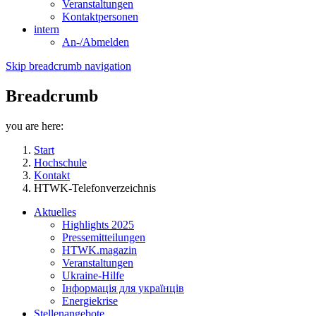
Veranstaltungen
Kontaktpersonen
intern
An-/Abmelden
Skip breadcrumb navigation
Breadcrumb
you are here:
Start
Hochschule
Kontakt
HTWK-Telefonverzeichnis
Aktuelles
Highlights 2025
Pressemitteilungen
HTWK.magazin
Veranstaltungen
Ukraine-Hilfe
Інформація для українців
Energiekrise
Stellenangebote