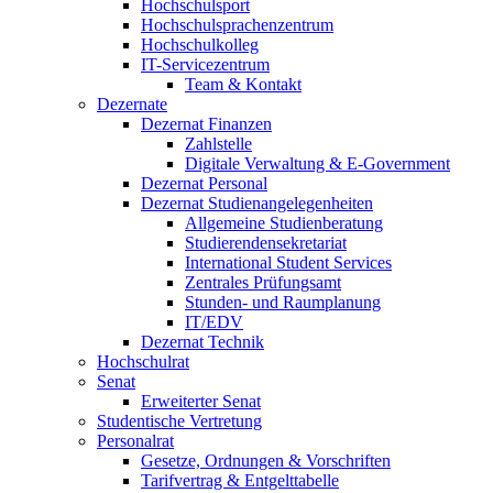
Hochschulsport
Hochschulsprachenzentrum
Hochschulkolleg
IT-Servicezentrum
Team & Kontakt
Dezernate
Dezernat Finanzen
Zahlstelle
Digitale Verwaltung & E-Government
Dezernat Personal
Dezernat Studienangelegenheiten
Allgemeine Studienberatung
Studierendensekretariat
International Student Services
Zentrales Prüfungsamt
Stunden- und Raumplanung
IT/EDV
Dezernat Technik
Hochschulrat
Senat
Erweiterter Senat
Studentische Vertretung
Personalrat
Gesetze, Ordnungen & Vorschriften
Tarifvertrag & Entgelttabelle