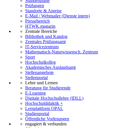
Stundenpläne
Prüfungen
Standorte & Anreise
E-Mail / Webmailer (Dienste intern)
Pressebereich
HTWK.magazin
Zentrale Bereiche
Bibliothek und Katalog
Zentrales Prüfungsamt
IT-Servicezentrum
Mathematisch-Naturwissensch. Zentrum
Sport
Hochschulkolleg
Akademisches Auslandsamt
Stellenangebote
Stellenportal
Lehre und Lernen
Beratung für Studierende
E-Learning
Digitale Hochschullehre (IDLL)
Hochschuldidaktik +
Lernplattform OPAL
Studienportal
Öffentliche Vorlesungen
engagiert & verbunden