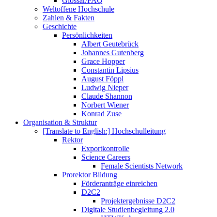
Glossar/FAQ
Weltoffene Hochschule
Zahlen & Fakten
Geschichte
Persönlichkeiten
Albert Geutebrück
Johannes Gutenberg
Grace Hopper
Constantin Lipsius
August Föppl
Ludwig Nieper
Claude Shannon
Norbert Wiener
Konrad Zuse
Organisation & Struktur
[Translate to English:] Hochschulleitung
Rektor
Exportkontrolle
Science Careers
Female Scientists Network
Prorektor Bildung
Förderanträge einreichen
D2C2
Projektergebnisse D2C2
Digitale Studienbegleitung 2.0