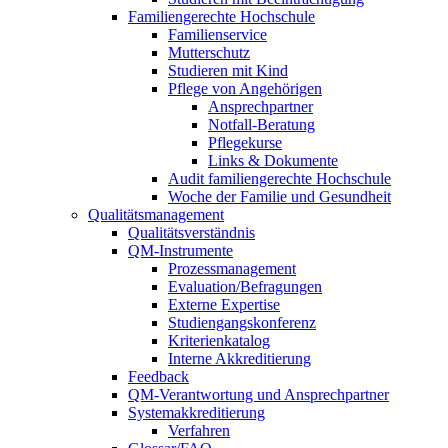
Familiengerechte Hochschule
Familienservice
Mutterschutz
Studieren mit Kind
Pflege von Angehörigen
Ansprechpartner
Notfall-Beratung
Pflegekurse
Links & Dokumente
Audit familiengerechte Hochschule
Woche der Familie und Gesundheit
Qualitätsmanagement
Qualitätsverständnis
QM-Instrumente
Prozessmanagement
Evaluation/Befragungen
Externe Expertise
Studiengangskonferenz
Kriterienkatalog
Interne Akkreditierung
Feedback
QM-Verantwortung und Ansprechpartner
Systemakkreditierung
Verfahren