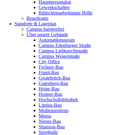
Hauptpersonalrat
Gewerkschaften
Bildschirmarbeitsplatz Brille
Beauftragte
Standorte & Lageplan
Campus barrierefrei
Über unsere Gebäude
Automatikmuseum
Campus Eilenburger Straße
Campus Liebknechtstraße
Campus Weigelstraße
City Office
Fechner-Bau
Föppl-Bau
Geutebrück-Bau
Gutenberg-Bau
Heine-Bau
Hopper-Bau
Hochschulbibliothek
Lipsius-Bau
Medienzentrum
Mensa
Nieper-Bau
Shannon-Bau
Sporthalle