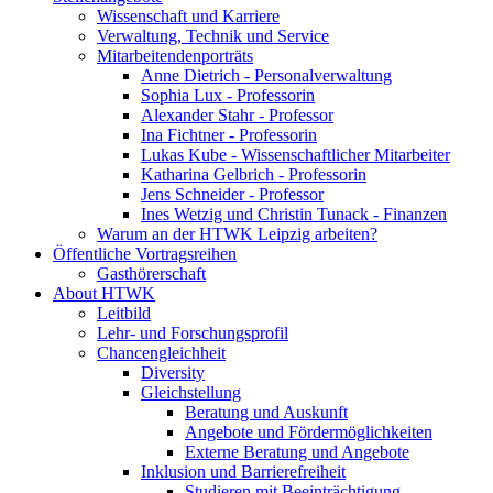
Wissenschaft und Karriere
Verwaltung, Technik und Service
Mitarbeitendenporträts
Anne Dietrich - Personalverwaltung
Sophia Lux - Professorin
Alexander Stahr - Professor
Ina Fichtner - Professorin
Lukas Kube - Wissenschaftlicher Mitarbeiter
Katharina Gelbrich - Professorin
Jens Schneider - Professor
Ines Wetzig und Christin Tunack - Finanzen
Warum an der HTWK Leipzig arbeiten?
Öffentliche Vortragsreihen
Gasthörerschaft
About HTWK
Leitbild
Lehr- und Forschungsprofil
Chancengleichheit
Diversity
Gleichstellung
Beratung und Auskunft
Angebote und Fördermöglichkeiten
Externe Beratung und Angebote
Inklusion und Barrierefreiheit
Studieren mit Beeinträchtigung