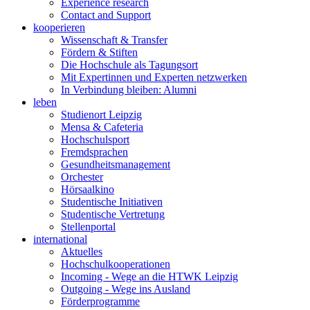
Experience research
Contact and Support
kooperieren
Wissenschaft & Transfer
Fördern & Stiften
Die Hochschule als Tagungsort
Mit Expertinnen und Experten netzwerken
In Verbindung bleiben: Alumni
leben
Studienort Leipzig
Mensa & Cafeteria
Hochschulsport
Fremdsprachen
Gesundheitsmanagement
Orchester
Hörsaalkino
Studentische Initiativen
Studentische Vertretung
Stellenportal
international
Aktuelles
Hochschulkooperationen
Incoming - Wege an die HTWK Leipzig
Outgoing - Wege ins Ausland
Förderprogramme