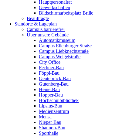
Hauptpersonalrat
Gewerkschaften
Bildschirmarbeitsplatz Brille
Beauftragte
Standorte & Lageplan
Campus barrierefrei
Über unsere Gebäude
Automatikmuseum
Campus Eilenburger Straße
Campus Liebknechtstraße
Campus Weigelstraße
City Office
Fechner-Bau
Föppl-Bau
Geutebrück-Bau
Gutenberg-Bau
Heine-Bau
Hopper-Bau
Hochschulbibliothek
Lipsius-Bau
Medienzentrum
Mensa
Nieper-Bau
Shannon-Bau
Sporthalle