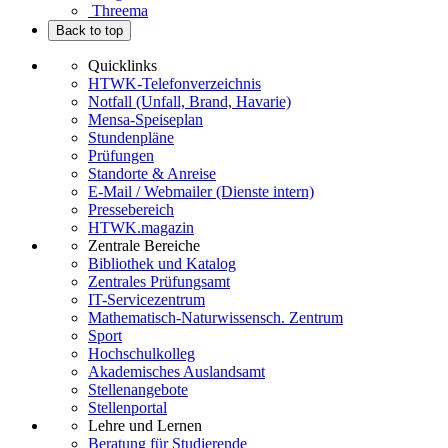
Threema
Back to top
Quicklinks
HTWK-Telefonverzeichnis
Notfall (Unfall, Brand, Havarie)
Mensa-Speiseplan
Stundenpläne
Prüfungen
Standorte & Anreise
E-Mail / Webmailer (Dienste intern)
Pressebereich
HTWK.magazin
Zentrale Bereiche
Bibliothek und Katalog
Zentrales Prüfungsamt
IT-Servicezentrum
Mathematisch-Naturwissensch. Zentrum
Sport
Hochschulkolleg
Akademisches Auslandsamt
Stellenangebote
Stellenportal
Lehre und Lernen
Beratung für Studierende