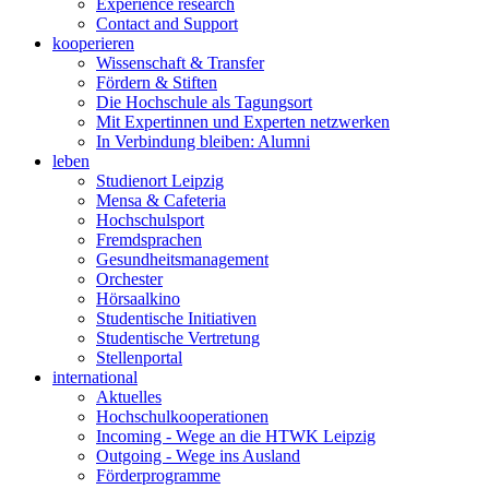
Experience research
Contact and Support
kooperieren
Wissenschaft & Transfer
Fördern & Stiften
Die Hochschule als Tagungsort
Mit Expertinnen und Experten netzwerken
In Verbindung bleiben: Alumni
leben
Studienort Leipzig
Mensa & Cafeteria
Hochschulsport
Fremdsprachen
Gesundheitsmanagement
Orchester
Hörsaalkino
Studentische Initiativen
Studentische Vertretung
Stellenportal
international
Aktuelles
Hochschulkooperationen
Incoming - Wege an die HTWK Leipzig
Outgoing - Wege ins Ausland
Förderprogramme