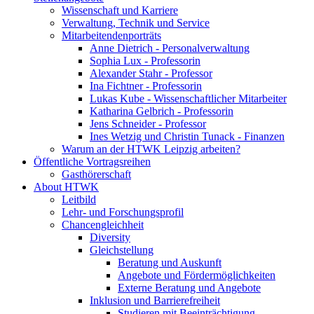
Wissenschaft und Karriere
Verwaltung, Technik und Service
Mitarbeitendenporträts
Anne Dietrich - Personalverwaltung
Sophia Lux - Professorin
Alexander Stahr - Professor
Ina Fichtner - Professorin
Lukas Kube - Wissenschaftlicher Mitarbeiter
Katharina Gelbrich - Professorin
Jens Schneider - Professor
Ines Wetzig und Christin Tunack - Finanzen
Warum an der HTWK Leipzig arbeiten?
Öffentliche Vortragsreihen
Gasthörerschaft
About HTWK
Leitbild
Lehr- und Forschungsprofil
Chancengleichheit
Diversity
Gleichstellung
Beratung und Auskunft
Angebote und Fördermöglichkeiten
Externe Beratung und Angebote
Inklusion und Barrierefreiheit
Studieren mit Beeinträchtigung