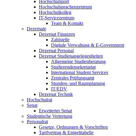
Hochschulsport
Hochschulsprachenzentrum
Hochschulkolleg
IT-Servicezentrum
Team & Kontakt
Dezernate
Dezernat Finanzen
Zahlstelle
Digitale Verwaltung & E-Government
Dezernat Personal
Dezernat Studienangelegenheiten
Allgemeine Studienberatung
Studierendensekretariat
International Student Services
Zentrales Prüfungsamt
Stunden- und Raumplanung
IT/EDV
Dezernat Technik
Hochschulrat
Senat
Erweiterter Senat
Studentische Vertretung
Personalrat
Gesetze, Ordnungen & Vorschriften
Tarifvertrag & Entgelttabelle