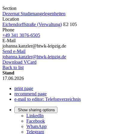
Section
Dezernat Studienangelegenheiten
Location
Eichendorffstraße (Verwaltung)
E2 105
Phone
+49 341 3076-6505
E-Mail
johanna.kanzler@htwk-leipzig.de
Send e-Mail
johanna.kanzler@htwk-leipzig.de
Download VCard
Back to list
Stand
17.06.2026
print page
recommend page
e-mail to editor: Telefonverzeichnis
Show sharing options
LinkedIn
Facebook
WhatsApp
Telegram