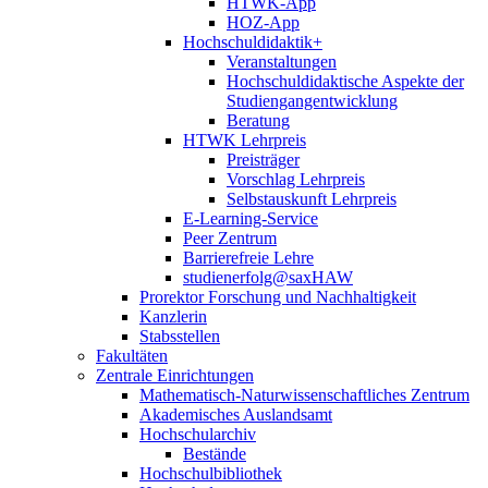
HTWK-App
HOZ-App
Hochschuldidaktik+
Veranstaltungen
Hochschuldidaktische Aspekte der
Studiengangentwicklung
Beratung
HTWK Lehrpreis
Preisträger
Vorschlag Lehrpreis
Selbstauskunft Lehrpreis
E-Learning-Service
Peer Zentrum
Barrierefreie Lehre
studienerfolg@saxHAW
Prorektor Forschung und Nachhaltigkeit
Kanzlerin
Stabsstellen
Fakultäten
Zentrale Einrichtungen
Mathematisch-Naturwissenschaftliches Zentrum
Akademisches Auslandsamt
Hochschularchiv
Bestände
Hochschulbibliothek