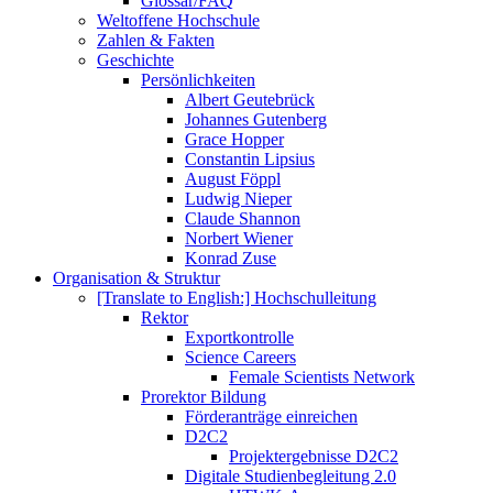
Glossar/FAQ
Weltoffene Hochschule
Zahlen & Fakten
Geschichte
Persönlichkeiten
Albert Geutebrück
Johannes Gutenberg
Grace Hopper
Constantin Lipsius
August Föppl
Ludwig Nieper
Claude Shannon
Norbert Wiener
Konrad Zuse
Organisation & Struktur
[Translate to English:] Hochschulleitung
Rektor
Exportkontrolle
Science Careers
Female Scientists Network
Prorektor Bildung
Förderanträge einreichen
D2C2
Projektergebnisse D2C2
Digitale Studienbegleitung 2.0