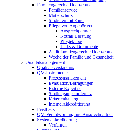
Familiengerechte Hochschule
Familienservice
Mutterschutz
Studieren mit Kind
Pflege von Angehörigen
Ansprechpartner
Notfall-Beratung
Pflegekurse
Links & Dokumente
Audit familiengerechte Hochschule
Woche der Familie und Gesundheit
Qualitätsmanagement
Qualitätsverständnis
QM-Instrumente
Prozessmanagement
Evaluation/Befragungen
Externe Expertise
Studiengangskonferenz
Kriterienkatalog
Interne Akkreditierung
Feedback
QM-Verantwortung und Ansprechpartner
Systemakkreditierung
Verfahren