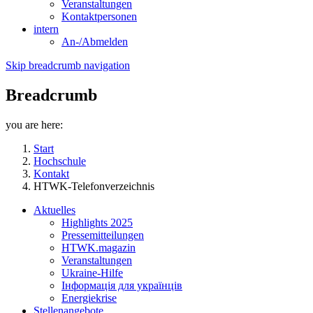
Veranstaltungen
Kontaktpersonen
intern
An-/Abmelden
Skip breadcrumb navigation
Breadcrumb
you are here:
Start
Hochschule
Kontakt
HTWK-Telefonverzeichnis
Aktuelles
Highlights 2025
Pressemitteilungen
HTWK.magazin
Veranstaltungen
Ukraine-Hilfe
Інформація для українців
Energiekrise
Stellenangebote