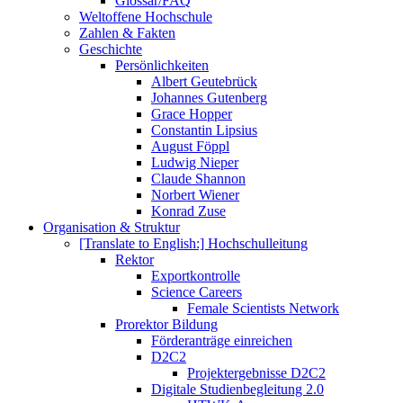
Glossar/FAQ
Weltoffene Hochschule
Zahlen & Fakten
Geschichte
Persönlichkeiten
Albert Geutebrück
Johannes Gutenberg
Grace Hopper
Constantin Lipsius
August Föppl
Ludwig Nieper
Claude Shannon
Norbert Wiener
Konrad Zuse
Organisation & Struktur
[Translate to English:] Hochschulleitung
Rektor
Exportkontrolle
Science Careers
Female Scientists Network
Prorektor Bildung
Förderanträge einreichen
D2C2
Projektergebnisse D2C2
Digitale Studienbegleitung 2.0