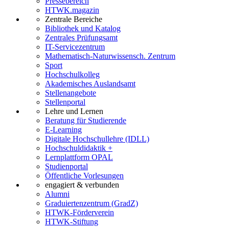
Pressebereich
HTWK.magazin
Zentrale Bereiche
Bibliothek und Katalog
Zentrales Prüfungsamt
IT-Servicezentrum
Mathematisch-Naturwissensch. Zentrum
Sport
Hochschulkolleg
Akademisches Auslandsamt
Stellenangebote
Stellenportal
Lehre und Lernen
Beratung für Studierende
E-Learning
Digitale Hochschullehre (IDLL)
Hochschuldidaktik +
Lernplattform OPAL
Studienportal
Öffentliche Vorlesungen
engagiert & verbunden
Alumni
Graduiertenzentrum (GradZ)
HTWK-Förderverein
HTWK-Stiftung