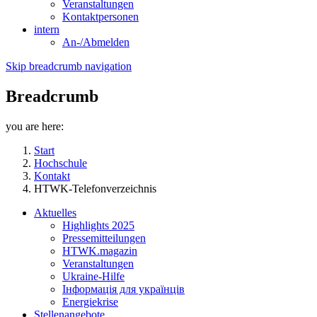
Veranstaltungen
Kontaktpersonen
intern
An-/Abmelden
Skip breadcrumb navigation
Breadcrumb
you are here:
Start
Hochschule
Kontakt
HTWK-Telefonverzeichnis
Aktuelles
Highlights 2025
Pressemitteilungen
HTWK.magazin
Veranstaltungen
Ukraine-Hilfe
Інформація для українців
Energiekrise
Stellenangebote