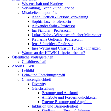
Wissenschaft und Karriere
Verwaltung, Technik und Service
Mitarbeitendenporträts
Anne Dietrich - Personalverwaltung
Sophia Lux - Professorin
Alexander Stahr - Professor
Ina Fichtner - Professorin
Lukas Kube - Wissenschaftlicher Mitarbeiter
Katharina Gelbrich - Professorin
Jens Schneider - Professor
Ines Wetzig und Christin Tunack - Finanzen
Warum an der HTWK Leipzig arbeiten?
Öffentliche Vortragsreihen
Gasthörerschaft
About HTWK
Leitbild
Lehr- und Forschungsprofil
Chancengleichheit
Diversity
Gleichstellung
Beratung und Auskunft
Angebote und Fördermöglichkeiten
Externe Beratung und Angebote
Inklusion und Barrierefreiheit
Studieren mit Beeinträchtigung