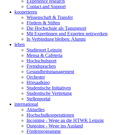
Experience research
Contact and Support
kooperieren
Wissenschaft & Transfer
Fördern & Stiften
Die Hochschule als Tagungsort
Mit Expertinnen und Experten netzwerken
In Verbindung bleiben: Alumni
leben
Studienort Leipzig
Mensa & Cafeteria
Hochschulsport
Fremdsprachen
Gesundheitsmanagement
Orchester
Hörsaalkino
Studentische Initiativen
Studentische Vertretung
Stellenportal
international
Aktuelles
Hochschulkooperationen
Incoming - Wege an die HTWK Leipzig
Outgoing - Wege ins Ausland
Förderprogramme