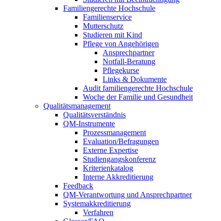
Familiengerechte Hochschule
Familienservice
Mutterschutz
Studieren mit Kind
Pflege von Angehörigen
Ansprechpartner
Notfall-Beratung
Pflegekurse
Links & Dokumente
Audit familiengerechte Hochschule
Woche der Familie und Gesundheit
Qualitätsmanagement
Qualitätsverständnis
QM-Instrumente
Prozessmanagement
Evaluation/Befragungen
Externe Expertise
Studiengangskonferenz
Kriterienkatalog
Interne Akkreditierung
Feedback
QM-Verantwortung und Ansprechpartner
Systemakkreditierung
Verfahren