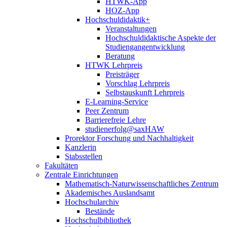
HTWK-App
HOZ-App
Hochschuldidaktik+
Veranstaltungen
Hochschuldidaktische Aspekte der
Studiengangentwicklung
Beratung
HTWK Lehrpreis
Preisträger
Vorschlag Lehrpreis
Selbstauskunft Lehrpreis
E-Learning-Service
Peer Zentrum
Barrierefreie Lehre
studienerfolg@saxHAW
Prorektor Forschung und Nachhaltigkeit
Kanzlerin
Stabsstellen
Fakultäten
Zentrale Einrichtungen
Mathematisch-Naturwissenschaftliches Zentrum
Akademisches Auslandsamt
Hochschularchiv
Bestände
Hochschulbibliothek