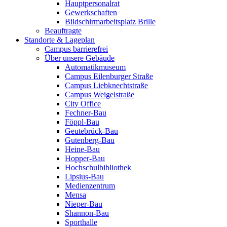
Hauptpersonalrat
Gewerkschaften
Bildschirmarbeitsplatz Brille
Beauftragte
Standorte & Lageplan
Campus barrierefrei
Über unsere Gebäude
Automatikmuseum
Campus Eilenburger Straße
Campus Liebknechtstraße
Campus Weigelstraße
City Office
Fechner-Bau
Föppl-Bau
Geutebrück-Bau
Gutenberg-Bau
Heine-Bau
Hopper-Bau
Hochschulbibliothek
Lipsius-Bau
Medienzentrum
Mensa
Nieper-Bau
Shannon-Bau
Sporthalle