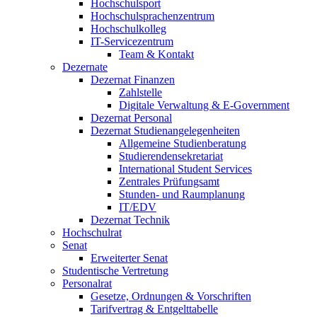
Hochschulsport
Hochschulsprachenzentrum
Hochschulkolleg
IT-Servicezentrum
Team & Kontakt
Dezernate
Dezernat Finanzen
Zahlstelle
Digitale Verwaltung & E-Government
Dezernat Personal
Dezernat Studienangelegenheiten
Allgemeine Studienberatung
Studierendensekretariat
International Student Services
Zentrales Prüfungsamt
Stunden- und Raumplanung
IT/EDV
Dezernat Technik
Hochschulrat
Senat
Erweiterter Senat
Studentische Vertretung
Personalrat
Gesetze, Ordnungen & Vorschriften
Tarifvertrag & Entgelttabelle