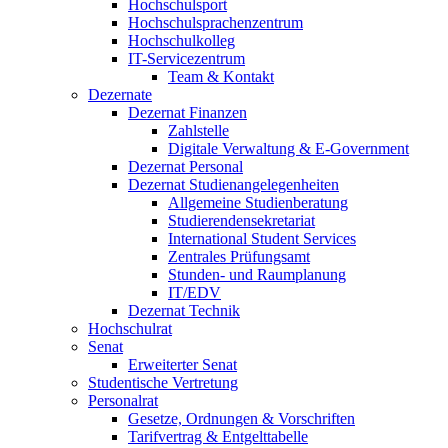
Hochschulsport
Hochschulsprachenzentrum
Hochschulkolleg
IT-Servicezentrum
Team & Kontakt
Dezernate
Dezernat Finanzen
Zahlstelle
Digitale Verwaltung & E-Government
Dezernat Personal
Dezernat Studienangelegenheiten
Allgemeine Studienberatung
Studierendensekretariat
International Student Services
Zentrales Prüfungsamt
Stunden- und Raumplanung
IT/EDV
Dezernat Technik
Hochschulrat
Senat
Erweiterter Senat
Studentische Vertretung
Personalrat
Gesetze, Ordnungen & Vorschriften
Tarifvertrag & Entgelttabelle