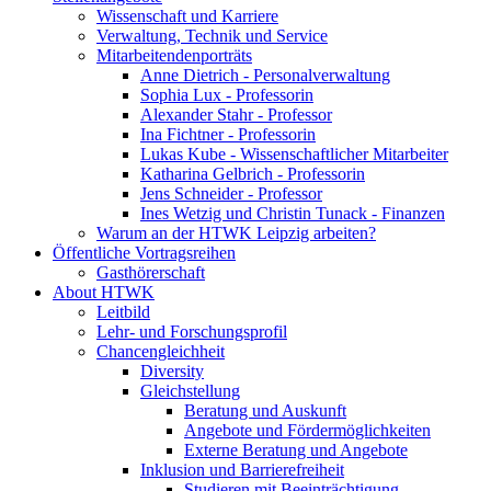
Wissenschaft und Karriere
Verwaltung, Technik und Service
Mitarbeitendenporträts
Anne Dietrich - Personalverwaltung
Sophia Lux - Professorin
Alexander Stahr - Professor
Ina Fichtner - Professorin
Lukas Kube - Wissenschaftlicher Mitarbeiter
Katharina Gelbrich - Professorin
Jens Schneider - Professor
Ines Wetzig und Christin Tunack - Finanzen
Warum an der HTWK Leipzig arbeiten?
Öffentliche Vortragsreihen
Gasthörerschaft
About HTWK
Leitbild
Lehr- und Forschungsprofil
Chancengleichheit
Diversity
Gleichstellung
Beratung und Auskunft
Angebote und Fördermöglichkeiten
Externe Beratung und Angebote
Inklusion und Barrierefreiheit
Studieren mit Beeinträchtigung