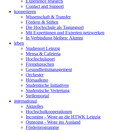
Experience research
Contact and Support
kooperieren
Wissenschaft & Transfer
Fördern & Stiften
Die Hochschule als Tagungsort
Mit Expertinnen und Experten netzwerken
In Verbindung bleiben: Alumni
leben
Studienort Leipzig
Mensa & Cafeteria
Hochschulsport
Fremdsprachen
Gesundheitsmanagement
Orchester
Hörsaalkino
Studentische Initiativen
Studentische Vertretung
Stellenportal
international
Aktuelles
Hochschulkooperationen
Incoming - Wege an die HTWK Leipzig
Outgoing - Wege ins Ausland
Förderprogramme