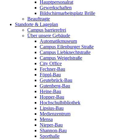
Hauptpersonalrat
Gewerkschaften
Bildschirmarbeitsplatz Brille
Beauftragte
Standorte & Lageplan
Campus barrierefrei
Über unsere Gebäude
Automatikmuseum
Campus Eilenburger Straße
Campus Liebknechtstraße
Campus Weigelstraße
City Office
Fechner-Bau
Föppl-Bau
Geutebrück-Bau
Gutenberg-Bau
Heine-Bau
Hopper-Bau
Hochschulbibliothek
Lipsius-Bau
Medienzentrum
Mensa
Nieper-Bau
Shannon-Bau
Sporthalle