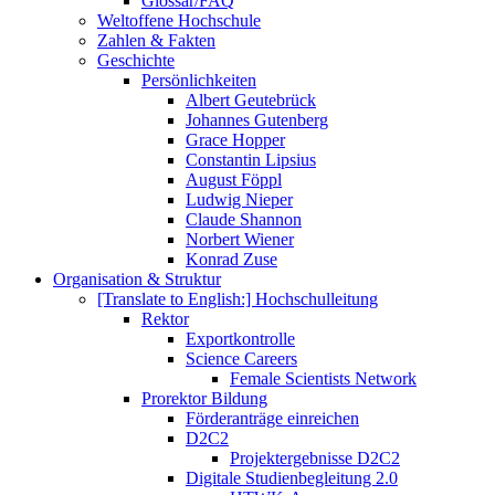
Glossar/FAQ
Weltoffene Hochschule
Zahlen & Fakten
Geschichte
Persönlichkeiten
Albert Geutebrück
Johannes Gutenberg
Grace Hopper
Constantin Lipsius
August Föppl
Ludwig Nieper
Claude Shannon
Norbert Wiener
Konrad Zuse
Organisation & Struktur
[Translate to English:] Hochschulleitung
Rektor
Exportkontrolle
Science Careers
Female Scientists Network
Prorektor Bildung
Förderanträge einreichen
D2C2
Projektergebnisse D2C2
Digitale Studienbegleitung 2.0