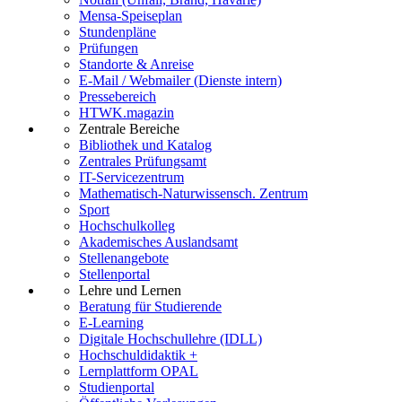
Mensa-Speiseplan
Stundenpläne
Prüfungen
Standorte & Anreise
E-Mail / Webmailer (Dienste intern)
Pressebereich
HTWK.magazin
Zentrale Bereiche
Bibliothek und Katalog
Zentrales Prüfungsamt
IT-Servicezentrum
Mathematisch-Naturwissensch. Zentrum
Sport
Hochschulkolleg
Akademisches Auslandsamt
Stellenangebote
Stellenportal
Lehre und Lernen
Beratung für Studierende
E-Learning
Digitale Hochschullehre (IDLL)
Hochschuldidaktik +
Lernplattform OPAL
Studienportal