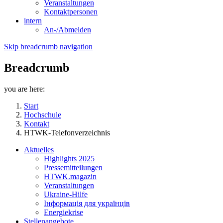
Veranstaltungen
Kontaktpersonen
intern
An-/Abmelden
Skip breadcrumb navigation
Breadcrumb
you are here:
Start
Hochschule
Kontakt
HTWK-Telefonverzeichnis
Aktuelles
Highlights 2025
Pressemitteilungen
HTWK.magazin
Veranstaltungen
Ukraine-Hilfe
Інформація для українців
Energiekrise
Stellenangebote