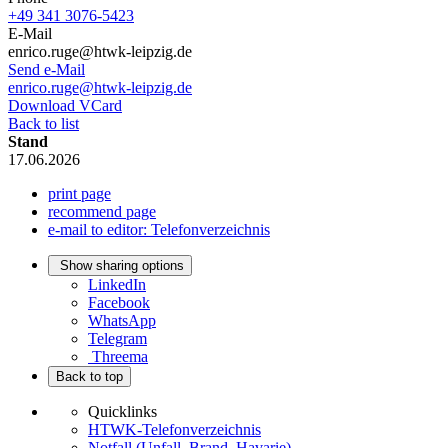
+49 341 3076-5423
E-Mail
enrico.ruge@htwk-leipzig.de
Send e-Mail
enrico.ruge@htwk-leipzig.de
Download VCard
Back to list
Stand
17.06.2026
print page
recommend page
e-mail to editor: Telefonverzeichnis
Show sharing options
LinkedIn
Facebook
WhatsApp
Telegram
Threema
Back to top
Quicklinks
HTWK-Telefonverzeichnis
Notfall (Unfall, Brand, Havarie)