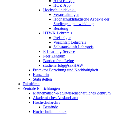
HTWK-App
HOZ-App
Hochschuldidaktik+
Veranstaltungen
Hochschuldidaktische Aspekte der
Studiengangentwicklung
Beratung
HTWK Lehrpreis
Preisträger
Vorschlag Lehrpreis
Selbstauskunft Lehrpreis
E-Learning-Service
Peer Zentrum
Barrierefreie Lehre
studienerfolg@saxHAW
Prorektor Forschung und Nachhaltigkeit
Kanzlerin
Stabsstellen
Fakultäten
Zentrale Einrichtungen
Mathematisch-Naturwissenschaftliches Zentrum
Akademisches Auslandsamt
Hochschularchiv
Bestände
Hochschulbibliothek