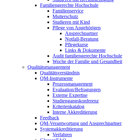
Familiengerechte Hochschule
Familienservice
Mutterschutz
Studieren mit Kind
Pflege von Angehörigen
Ansprechpartner
Notfall-Beratung
Pflegekurse
Links & Dokumente
Audit familiengerechte Hochschule
Woche der Familie und Gesundheit
Qualitätsmanagement
Qualitätsverständnis
QM-Instrumente
Prozessmanagement
Evaluation/Befragungen
Externe Expertise
Studiengangskonferenz
Kriterienkatalog
Interne Akkreditierung
Feedback
QM-Verantwortung und Ansprechpartner
Systemakkreditierung
Verfahren