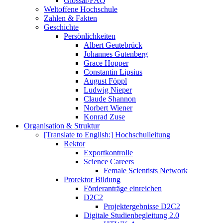
Glossar/FAQ
Weltoffene Hochschule
Zahlen & Fakten
Geschichte
Persönlichkeiten
Albert Geutebrück
Johannes Gutenberg
Grace Hopper
Constantin Lipsius
August Föppl
Ludwig Nieper
Claude Shannon
Norbert Wiener
Konrad Zuse
Organisation & Struktur
[Translate to English:] Hochschulleitung
Rektor
Exportkontrolle
Science Careers
Female Scientists Network
Prorektor Bildung
Förderanträge einreichen
D2C2
Projektergebnisse D2C2
Digitale Studienbegleitung 2.0