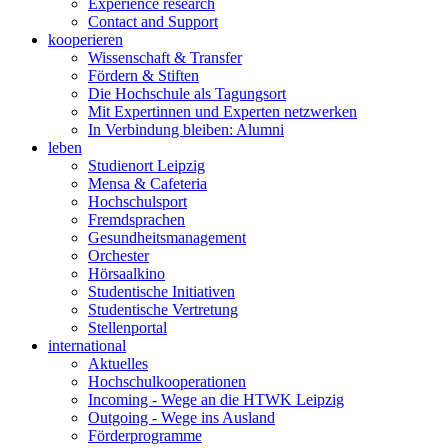
Experience research
Contact and Support
kooperieren
Wissenschaft & Transfer
Fördern & Stiften
Die Hochschule als Tagungsort
Mit Expertinnen und Experten netzwerken
In Verbindung bleiben: Alumni
leben
Studienort Leipzig
Mensa & Cafeteria
Hochschulsport
Fremdsprachen
Gesundheitsmanagement
Orchester
Hörsaalkino
Studentische Initiativen
Studentische Vertretung
Stellenportal
international
Aktuelles
Hochschulkooperationen
Incoming - Wege an die HTWK Leipzig
Outgoing - Wege ins Ausland
Förderprogramme