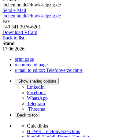
jochen.holdt@htwk-leipzig.de
Send e-Mail
jochen.holdt@htwk-leipzig.de
Fax
+49 341 3076-6201
Download VCard
Back to list
Stand
17.06.2026
print page
recommend page
e-mail to editor: Telefonverzeichnis
Show sharing options
LinkedIn
Facebook
WhatsApp
Telegram
Threema
Back to top
Quicklinks
HTWK-Telefonverzeichnis
Notfall (Unfall, Brand, Havarie)