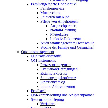
Familiengerechte Hochschule
Familienservice
Mutterschutz
Studieren mit Kind
Pflege von Angehörigen
Ansprechpartner
Notfall-Beratung
Pflegekurse
Links & Dokumente
Audit familiengerechte Hochschule
Woche der Familie und Gesundheit
Qualitätsmanagement
Qualitätsverständnis
QM-Instrumente
Prozessmanagement
Evaluation/Befragungen
Externe Expertise
Studiengangskonferenz
Kriterienkatalog
Interne Akkreditierung
Feedback
QM-Verantwortung und Ansprechpartner
Systemakkreditierung
Verfahren