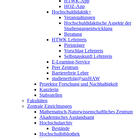
HTWK-App
HOZ-App
Hochschuldidaktik+
Veranstaltungen
Hochschuldidaktische Aspekte der
Studiengangentwicklung
Beratung
HTWK Lehrpreis
Preisträger
Vorschlag Lehrpreis
Selbstauskunft Lehrpreis
E-Learning-Service
Peer Zentrum
Barrierefreie Lehre
studienerfolg@saxHAW
Prorektor Forschung und Nachhaltigkeit
Kanzlerin
Stabsstellen
Fakultäten
Zentrale Einrichtungen
Mathematisch-Naturwissenschaftliches Zentrum
Akademisches Auslandsamt
Hochschularchiv
Bestände
Hochschulbibliothek