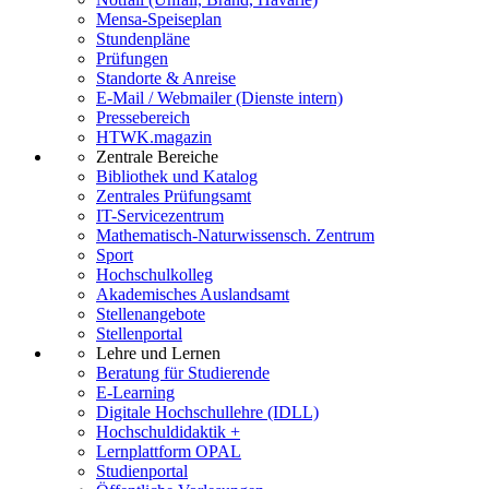
Mensa-Speiseplan
Stundenpläne
Prüfungen
Standorte & Anreise
E-Mail / Webmailer (Dienste intern)
Pressebereich
HTWK.magazin
Zentrale Bereiche
Bibliothek und Katalog
Zentrales Prüfungsamt
IT-Servicezentrum
Mathematisch-Naturwissensch. Zentrum
Sport
Hochschulkolleg
Akademisches Auslandsamt
Stellenangebote
Stellenportal
Lehre und Lernen
Beratung für Studierende
E-Learning
Digitale Hochschullehre (IDLL)
Hochschuldidaktik +
Lernplattform OPAL
Studienportal