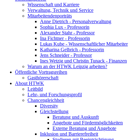
Wissenschaft und Karriere
Verwaltung, Technik und Service
Mitarbeitendenporträts
Anne Dietrich - Personalverwaltung
Sophia Lux - Professorin
Alexander Stahr - Professor
Ina Fichtner - Professorin
Lukas Kube - Wissenschaftlicher Mitarbeiter
Katharina Gelbrich - Professorin
Jens Schneider - Professor
Ines Wetzig und Christin Tunack - Finanzen
Warum an der HTWK Leipzig arbeiten?
Öffentliche Vortragsreihen
Gasthörerschaft
About HTWK
Leitbild
Lehr- und Forschungsprofil
Chancengleichheit
Diversity
Gleichstellung
Beratung und Auskunft
Angebote und Fördermöglichkeiten
Externe Beratung und Angebote
Inklusion und Barrierefreiheit
Studieren mit Beeinträchtigung