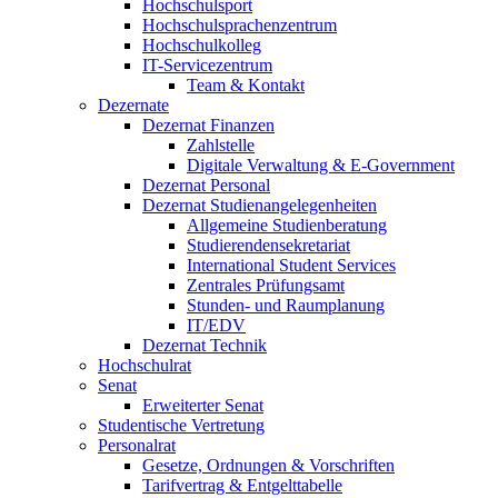
Hochschulsport
Hochschulsprachenzentrum
Hochschulkolleg
IT-Servicezentrum
Team & Kontakt
Dezernate
Dezernat Finanzen
Zahlstelle
Digitale Verwaltung & E-Government
Dezernat Personal
Dezernat Studienangelegenheiten
Allgemeine Studienberatung
Studierendensekretariat
International Student Services
Zentrales Prüfungsamt
Stunden- und Raumplanung
IT/EDV
Dezernat Technik
Hochschulrat
Senat
Erweiterter Senat
Studentische Vertretung
Personalrat
Gesetze, Ordnungen & Vorschriften
Tarifvertrag & Entgelttabelle