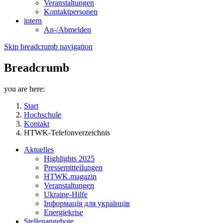
Veranstaltungen
Kontaktpersonen
intern
An-/Abmelden
Skip breadcrumb navigation
Breadcrumb
you are here:
Start
Hochschule
Kontakt
HTWK-Telefonverzeichnis
Aktuelles
Highlights 2025
Pressemitteilungen
HTWK.magazin
Veranstaltungen
Ukraine-Hilfe
Інформація для українців
Energiekrise
Stellenangebote