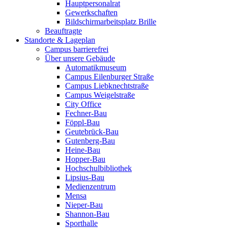
Hauptpersonalrat
Gewerkschaften
Bildschirmarbeitsplatz Brille
Beauftragte
Standorte & Lageplan
Campus barrierefrei
Über unsere Gebäude
Automatikmuseum
Campus Eilenburger Straße
Campus Liebknechtstraße
Campus Weigelstraße
City Office
Fechner-Bau
Föppl-Bau
Geutebrück-Bau
Gutenberg-Bau
Heine-Bau
Hopper-Bau
Hochschulbibliothek
Lipsius-Bau
Medienzentrum
Mensa
Nieper-Bau
Shannon-Bau
Sporthalle