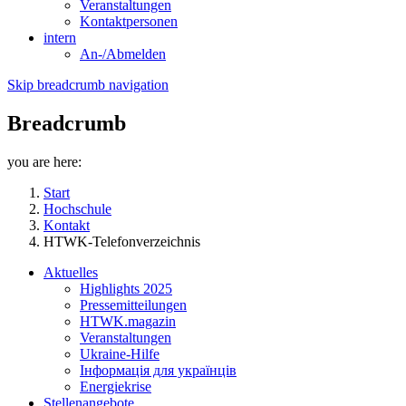
Veranstaltungen
Kontaktpersonen
intern
An-/Abmelden
Skip breadcrumb navigation
Breadcrumb
you are here:
Start
Hochschule
Kontakt
HTWK-Telefonverzeichnis
Aktuelles
Highlights 2025
Pressemitteilungen
HTWK.magazin
Veranstaltungen
Ukraine-Hilfe
Інформація для українців
Energiekrise
Stellenangebote