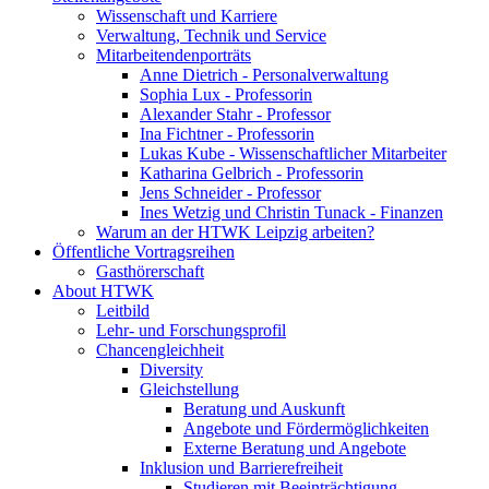
Wissenschaft und Karriere
Verwaltung, Technik und Service
Mitarbeitendenporträts
Anne Dietrich - Personalverwaltung
Sophia Lux - Professorin
Alexander Stahr - Professor
Ina Fichtner - Professorin
Lukas Kube - Wissenschaftlicher Mitarbeiter
Katharina Gelbrich - Professorin
Jens Schneider - Professor
Ines Wetzig und Christin Tunack - Finanzen
Warum an der HTWK Leipzig arbeiten?
Öffentliche Vortragsreihen
Gasthörerschaft
About HTWK
Leitbild
Lehr- und Forschungsprofil
Chancengleichheit
Diversity
Gleichstellung
Beratung und Auskunft
Angebote und Fördermöglichkeiten
Externe Beratung und Angebote
Inklusion und Barrierefreiheit
Studieren mit Beeinträchtigung