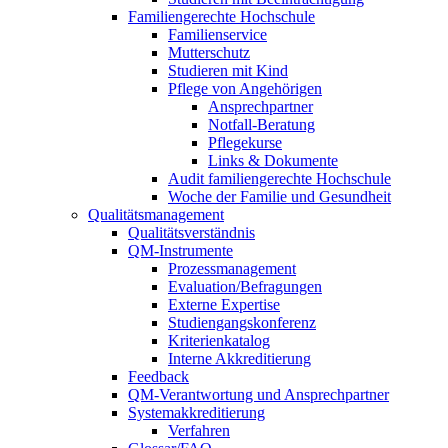
Familiengerechte Hochschule
Familienservice
Mutterschutz
Studieren mit Kind
Pflege von Angehörigen
Ansprechpartner
Notfall-Beratung
Pflegekurse
Links & Dokumente
Audit familiengerechte Hochschule
Woche der Familie und Gesundheit
Qualitätsmanagement
Qualitätsverständnis
QM-Instrumente
Prozessmanagement
Evaluation/Befragungen
Externe Expertise
Studiengangskonferenz
Kriterienkatalog
Interne Akkreditierung
Feedback
QM-Verantwortung und Ansprechpartner
Systemakkreditierung
Verfahren