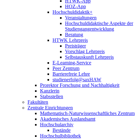
HTWK-App
HOZ-App
Hochschuldidaktik+
Veranstaltungen
Hochschuldidaktische Aspekte der
Studiengangentwicklung
Beratung
HTWK Lehrpreis
Preisträger
Vorschlag Lehrpreis
Selbstauskunft Lehrpreis
E-Learning-Service
Peer Zentrum
Barrierefreie Lehre
studienerfolg@saxHAW
Prorektor Forschung und Nachhaltigkeit
Kanzlerin
Stabsstellen
Fakultäten
Zentrale Einrichtungen
Mathematisch-Naturwissenschaftliches Zentrum
Akademisches Auslandsamt
Hochschularchiv
Bestände
Hochschulbibliothek