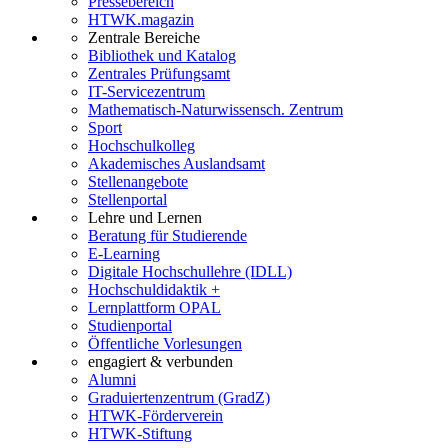
Pressebereich
HTWK.magazin
Zentrale Bereiche
Bibliothek und Katalog
Zentrales Prüfungsamt
IT-Servicezentrum
Mathematisch-Naturwissensch. Zentrum
Sport
Hochschulkolleg
Akademisches Auslandsamt
Stellenangebote
Stellenportal
Lehre und Lernen
Beratung für Studierende
E-Learning
Digitale Hochschullehre (IDLL)
Hochschuldidaktik +
Lernplattform OPAL
Studienportal
Öffentliche Vorlesungen
engagiert & verbunden
Alumni
Graduiertenzentrum (GradZ)
HTWK-Förderverein
HTWK-Stiftung