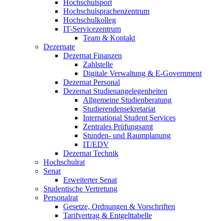
Hochschulsport
Hochschulsprachenzentrum
Hochschulkolleg
IT-Servicezentrum
Team & Kontakt
Dezernate
Dezernat Finanzen
Zahlstelle
Digitale Verwaltung & E-Government
Dezernat Personal
Dezernat Studienangelegenheiten
Allgemeine Studienberatung
Studierendensekretariat
International Student Services
Zentrales Prüfungsamt
Stunden- und Raumplanung
IT/EDV
Dezernat Technik
Hochschulrat
Senat
Erweiterter Senat
Studentische Vertretung
Personalrat
Gesetze, Ordnungen & Vorschriften
Tarifvertrag & Entgelttabelle