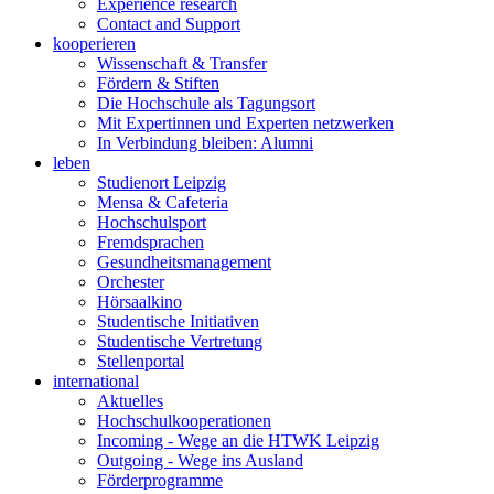
Experience research
Contact and Support
kooperieren
Wissenschaft & Transfer
Fördern & Stiften
Die Hochschule als Tagungsort
Mit Expertinnen und Experten netzwerken
In Verbindung bleiben: Alumni
leben
Studienort Leipzig
Mensa & Cafeteria
Hochschulsport
Fremdsprachen
Gesundheitsmanagement
Orchester
Hörsaalkino
Studentische Initiativen
Studentische Vertretung
Stellenportal
international
Aktuelles
Hochschulkooperationen
Incoming - Wege an die HTWK Leipzig
Outgoing - Wege ins Ausland
Förderprogramme