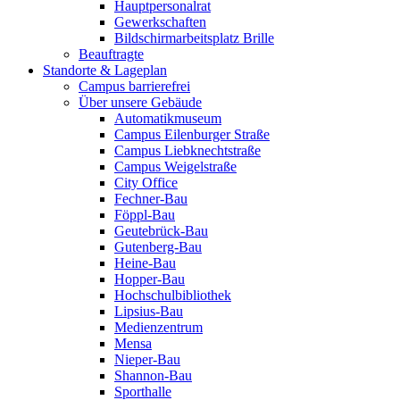
Hauptpersonalrat
Gewerkschaften
Bildschirmarbeitsplatz Brille
Beauftragte
Standorte & Lageplan
Campus barrierefrei
Über unsere Gebäude
Automatikmuseum
Campus Eilenburger Straße
Campus Liebknechtstraße
Campus Weigelstraße
City Office
Fechner-Bau
Föppl-Bau
Geutebrück-Bau
Gutenberg-Bau
Heine-Bau
Hopper-Bau
Hochschulbibliothek
Lipsius-Bau
Medienzentrum
Mensa
Nieper-Bau
Shannon-Bau
Sporthalle