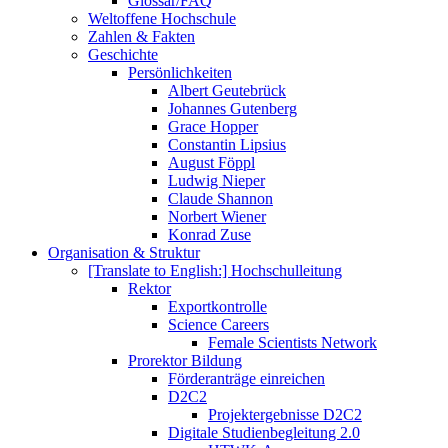
Glossar/FAQ
Weltoffene Hochschule
Zahlen & Fakten
Geschichte
Persönlichkeiten
Albert Geutebrück
Johannes Gutenberg
Grace Hopper
Constantin Lipsius
August Föppl
Ludwig Nieper
Claude Shannon
Norbert Wiener
Konrad Zuse
Organisation & Struktur
[Translate to English:] Hochschulleitung
Rektor
Exportkontrolle
Science Careers
Female Scientists Network
Prorektor Bildung
Förderanträge einreichen
D2C2
Projektergebnisse D2C2
Digitale Studienbegleitung 2.0