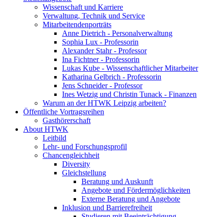
Wissenschaft und Karriere
Verwaltung, Technik und Service
Mitarbeitendenporträts
Anne Dietrich - Personalverwaltung
Sophia Lux - Professorin
Alexander Stahr - Professor
Ina Fichtner - Professorin
Lukas Kube - Wissenschaftlicher Mitarbeiter
Katharina Gelbrich - Professorin
Jens Schneider - Professor
Ines Wetzig und Christin Tunack - Finanzen
Warum an der HTWK Leipzig arbeiten?
Öffentliche Vortragsreihen
Gasthörerschaft
About HTWK
Leitbild
Lehr- und Forschungsprofil
Chancengleichheit
Diversity
Gleichstellung
Beratung und Auskunft
Angebote und Fördermöglichkeiten
Externe Beratung und Angebote
Inklusion und Barrierefreiheit
Studieren mit Beeinträchtigung