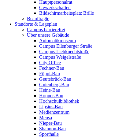
Hauptpersonalrat
Gewerkschaften
Bildschirmarbeitsplatz Brille
Beauftragte
Standorte & Lageplan
Campus barrierefrei
Über unsere Gebäude
Automatikmuseum
Campus Eilenburger Straße
Campus Liebknechtstraße
Campus Weigelstraße
City Office
Fechner-Bau
Föppl-Bau
Geutebrück-Bau
Gutenberg-Bau
Heine-Bau
Hopper-Bau
Hochschulbibliothek
Lipsius-Bau
Medienzentrum
Mensa
Nieper-Bau
Shannon-Bau
Sporthalle