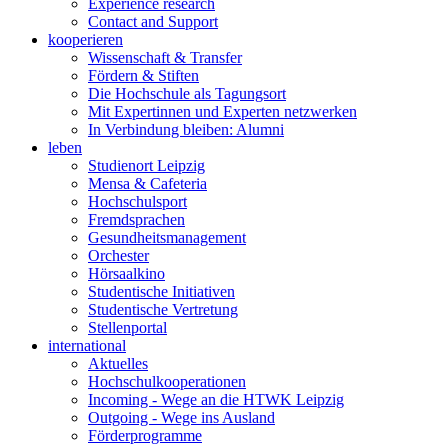
Experience research
Contact and Support
kooperieren
Wissenschaft & Transfer
Fördern & Stiften
Die Hochschule als Tagungsort
Mit Expertinnen und Experten netzwerken
In Verbindung bleiben: Alumni
leben
Studienort Leipzig
Mensa & Cafeteria
Hochschulsport
Fremdsprachen
Gesundheitsmanagement
Orchester
Hörsaalkino
Studentische Initiativen
Studentische Vertretung
Stellenportal
international
Aktuelles
Hochschulkooperationen
Incoming - Wege an die HTWK Leipzig
Outgoing - Wege ins Ausland
Förderprogramme