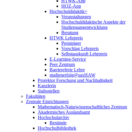
HTWK-App
HOZ-App
Hochschuldidaktik+
Veranstaltungen
Hochschuldidaktische Aspekte der
Studiengangentwicklung
Beratung
HTWK Lehrpreis
Preisträger
Vorschlag Lehrpreis
Selbstauskunft Lehrpreis
E-Learning-Service
Peer Zentrum
Barrierefreie Lehre
studienerfolg@saxHAW
Prorektor Forschung und Nachhaltigkeit
Kanzlerin
Stabsstellen
Fakultäten
Zentrale Einrichtungen
Mathematisch-Naturwissenschaftliches Zentrum
Akademisches Auslandsamt
Hochschularchiv
Bestände
Hochschulbibliothek