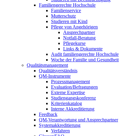
Familiengerechte Hochschule
Familienservice
Mutterschutz
Studieren mit Kind
Pflege von Angehörigen
Ansprechpartner
Notfall-Beratung
Pflegekurse
Links & Dokumente
Audit familiengerechte Hochschule
Woche der Familie und Gesundheit
Qualitätsmanagement
Qualitätsverständnis
QM-Instrumente
Prozessmanagement
Evaluation/Befragungen
Externe Expertise
Studiengangskonferenz
Kriterienkatalog
Interne Akkreditierung
Feedback
QM-Verantwortung und Ansprechpartner
Systemakkreditierung
Verfahren