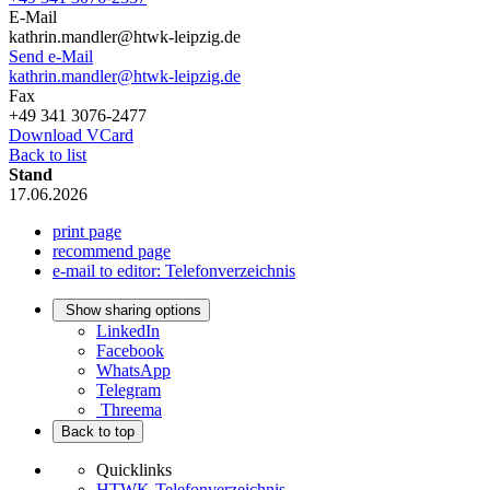
E-Mail
kathrin.mandler@htwk-leipzig.de
Send e-Mail
kathrin.mandler@htwk-leipzig.de
Fax
+49 341 3076-2477
Download VCard
Back to list
Stand
17.06.2026
print page
recommend page
e-mail to editor: Telefonverzeichnis
Show sharing options
LinkedIn
Facebook
WhatsApp
Telegram
Threema
Back to top
Quicklinks
HTWK-Telefonverzeichnis