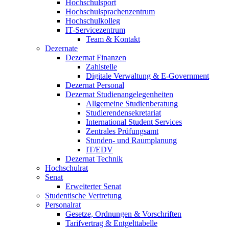
Hochschulsport
Hochschulsprachenzentrum
Hochschulkolleg
IT-Servicezentrum
Team & Kontakt
Dezernate
Dezernat Finanzen
Zahlstelle
Digitale Verwaltung & E-Government
Dezernat Personal
Dezernat Studienangelegenheiten
Allgemeine Studienberatung
Studierendensekretariat
International Student Services
Zentrales Prüfungsamt
Stunden- und Raumplanung
IT/EDV
Dezernat Technik
Hochschulrat
Senat
Erweiterter Senat
Studentische Vertretung
Personalrat
Gesetze, Ordnungen & Vorschriften
Tarifvertrag & Entgelttabelle