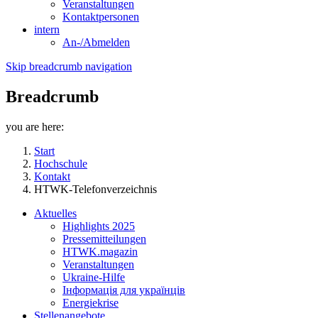
Veranstaltungen
Kontaktpersonen
intern
An-/Abmelden
Skip breadcrumb navigation
Breadcrumb
you are here:
Start
Hochschule
Kontakt
HTWK-Telefonverzeichnis
Aktuelles
Highlights 2025
Pressemitteilungen
HTWK.magazin
Veranstaltungen
Ukraine-Hilfe
Інформація для українців
Energiekrise
Stellenangebote