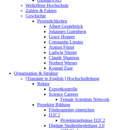
Glossar/FAQ
Weltoffene Hochschule
Zahlen & Fakten
Geschichte
Persönlichkeiten
Albert Geutebrück
Johannes Gutenberg
Grace Hopper
Constantin Lipsius
August Föppl
Ludwig Nieper
Claude Shannon
Norbert Wiener
Konrad Zuse
Organisation & Struktur
[Translate to English:] Hochschulleitung
Rektor
Exportkontrolle
Science Careers
Female Scientists Network
Prorektor Bildung
Förderanträge einreichen
D2C2
Projektergebnisse D2C2
Digitale Studienbegleitung 2.0