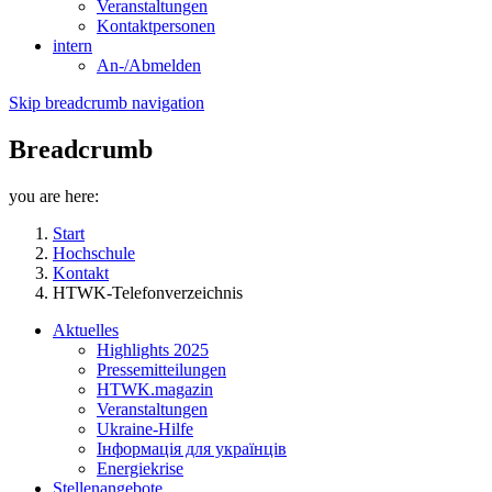
Veranstaltungen
Kontaktpersonen
intern
An-/Abmelden
Skip breadcrumb navigation
Breadcrumb
you are here:
Start
Hochschule
Kontakt
HTWK-Telefonverzeichnis
Aktuelles
Highlights 2025
Pressemitteilungen
HTWK.magazin
Veranstaltungen
Ukraine-Hilfe
Інформація для українців
Energiekrise
Stellenangebote