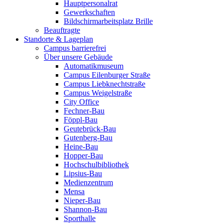
Hauptpersonalrat
Gewerkschaften
Bildschirmarbeitsplatz Brille
Beauftragte
Standorte & Lageplan
Campus barrierefrei
Über unsere Gebäude
Automatikmuseum
Campus Eilenburger Straße
Campus Liebknechtstraße
Campus Weigelstraße
City Office
Fechner-Bau
Föppl-Bau
Geutebrück-Bau
Gutenberg-Bau
Heine-Bau
Hopper-Bau
Hochschulbibliothek
Lipsius-Bau
Medienzentrum
Mensa
Nieper-Bau
Shannon-Bau
Sporthalle