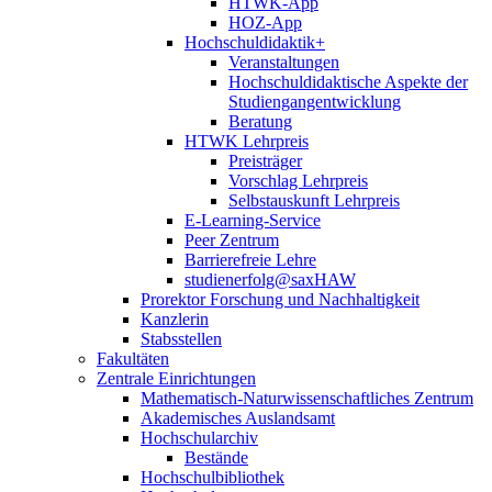
HTWK-App
HOZ-App
Hochschuldidaktik+
Veranstaltungen
Hochschuldidaktische Aspekte der
Studiengangentwicklung
Beratung
HTWK Lehrpreis
Preisträger
Vorschlag Lehrpreis
Selbstauskunft Lehrpreis
E-Learning-Service
Peer Zentrum
Barrierefreie Lehre
studienerfolg@saxHAW
Prorektor Forschung und Nachhaltigkeit
Kanzlerin
Stabsstellen
Fakultäten
Zentrale Einrichtungen
Mathematisch-Naturwissenschaftliches Zentrum
Akademisches Auslandsamt
Hochschularchiv
Bestände
Hochschulbibliothek