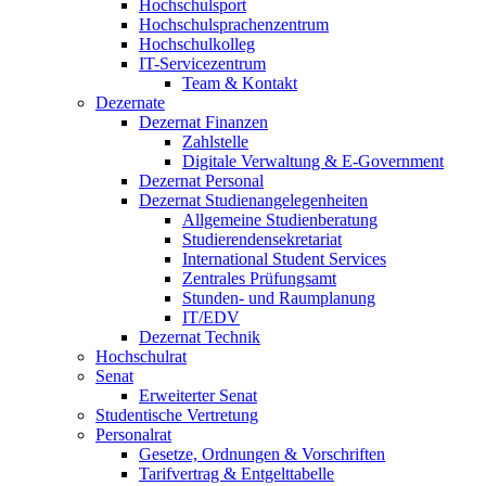
Hochschulsport
Hochschulsprachenzentrum
Hochschulkolleg
IT-Servicezentrum
Team & Kontakt
Dezernate
Dezernat Finanzen
Zahlstelle
Digitale Verwaltung & E-Government
Dezernat Personal
Dezernat Studienangelegenheiten
Allgemeine Studienberatung
Studierendensekretariat
International Student Services
Zentrales Prüfungsamt
Stunden- und Raumplanung
IT/EDV
Dezernat Technik
Hochschulrat
Senat
Erweiterter Senat
Studentische Vertretung
Personalrat
Gesetze, Ordnungen & Vorschriften
Tarifvertrag & Entgelttabelle