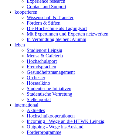
Experience research
Contact and Support
kooperieren
Wissenschaft & Transfer
Fördern & Stiften
Die Hochschule als Tagungsort
Mit Expertinnen und Experten netzwerken
In Verbindung bleiben: Alumni
leben
Studienort Leipzig
Mensa & Cafeteria
Hochschulsport
Fremdsprachen
Gesundheitsmanagement
Orchester
Hörsaalkino
Studentische Initiativen
Studentische Vertretung
Stellenportal
international
Aktuelles
Hochschulkooperationen
Incoming - Wege an die HTWK Leipzig
Outgoing - Wege ins Ausland
Förderprogramme