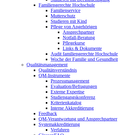
Familiengerechte Hochschule
Familienservice
Mutterschutz
Studieren mit Kind
Pflege von Angehörigen
Ansprechpartner
Notfall-Beratung
Pflegekurse
Links & Dokumente
Audit familiengerechte Hochschule
Woche der Familie und Gesundheit
Qualitätsmanagement
Qualitätsverständnis
QM-Instrumente
Prozessmanagement
Evaluation/Befragungen
Externe Expertise
Studiengangskonferenz
Kriterienkatalog
Interne Akkreditierung
Feedback
QM-Verantwortung und Ansprechpartner
Systemakkreditierung
Verfahren