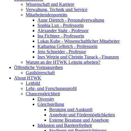
Wissenschaft und Karriere
Verwaltung, Technik und Service
Mitarbeitendenporträts
Anne Dietrich - Personalverwaltung
Sophia Lux - Professorin
Alexander Stahr - Professor
Ina Fichtner - Professorin
Lukas Kube - Wissenschaftlicher Mitarbeiter
Katharina Gelbrich - Professorin
Jens Schneider - Professor
Ines Wetzig und Christin Tunack - Finanzen
Warum an der HTWK Leipzig arbeiten?
Öffentliche Vortragsreihen
Gasthörerschaft
About HTWK
Leitbild
Lehr- und Forschungsprofil
Chancengleichheit
Diversity
Gleichstellung
Beratung und Auskunft
Angebote und Fördermöglichkeiten
Externe Beratung und Angebote
Inklusion und Barrierefreiheit
Studieren mit Beeinträchtigung