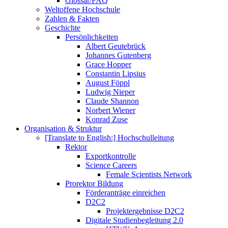
Glossar/FAQ
Weltoffene Hochschule
Zahlen & Fakten
Geschichte
Persönlichkeiten
Albert Geutebrück
Johannes Gutenberg
Grace Hopper
Constantin Lipsius
August Föppl
Ludwig Nieper
Claude Shannon
Norbert Wiener
Konrad Zuse
Organisation & Struktur
[Translate to English:] Hochschulleitung
Rektor
Exportkontrolle
Science Careers
Female Scientists Network
Prorektor Bildung
Förderanträge einreichen
D2C2
Projektergebnisse D2C2
Digitale Studienbegleitung 2.0