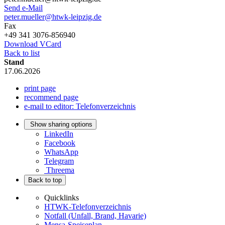
Send e-Mail
peter.mueller@htwk-leipzig.de
Fax
+49 341 3076-856940
Download VCard
Back to list
Stand
17.06.2026
print page
recommend page
e-mail to editor: Telefonverzeichnis
Show sharing options
LinkedIn
Facebook
WhatsApp
Telegram
Threema
Back to top
Quicklinks
HTWK-Telefonverzeichnis
Notfall (Unfall, Brand, Havarie)
Mensa-Speiseplan