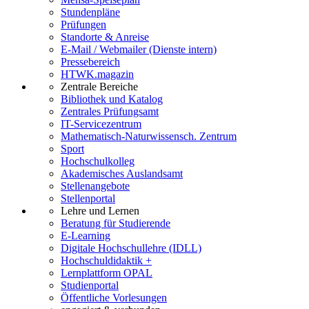
Stundenpläne
Prüfungen
Standorte & Anreise
E-Mail / Webmailer (Dienste intern)
Pressebereich
HTWK.magazin
Zentrale Bereiche
Bibliothek und Katalog
Zentrales Prüfungsamt
IT-Servicezentrum
Mathematisch-Naturwissensch. Zentrum
Sport
Hochschulkolleg
Akademisches Auslandsamt
Stellenangebote
Stellenportal
Lehre und Lernen
Beratung für Studierende
E-Learning
Digitale Hochschullehre (IDLL)
Hochschuldidaktik +
Lernplattform OPAL
Studienportal
Öffentliche Vorlesungen