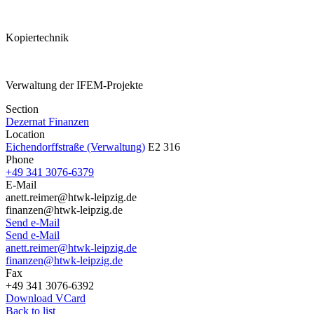
Kopiertechnik
Verwaltung der IFEM-Projekte
Section
Dezernat Finanzen
Location
Eichendorffstraße (Verwaltung)
E2 316
Phone
+49 341 3076-6379
E-Mail
anett.reimer@htwk-leipzig.de
finanzen@htwk-leipzig.de
Send e-Mail
Send e-Mail
anett.reimer@htwk-leipzig.de
finanzen@htwk-leipzig.de
Fax
+49 341 3076-6392
Download VCard
Back to list