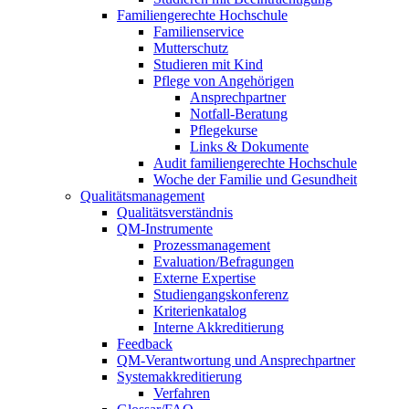
Familiengerechte Hochschule
Familienservice
Mutterschutz
Studieren mit Kind
Pflege von Angehörigen
Ansprechpartner
Notfall-Beratung
Pflegekurse
Links & Dokumente
Audit familiengerechte Hochschule
Woche der Familie und Gesundheit
Qualitätsmanagement
Qualitätsverständnis
QM-Instrumente
Prozessmanagement
Evaluation/Befragungen
Externe Expertise
Studiengangskonferenz
Kriterienkatalog
Interne Akkreditierung
Feedback
QM-Verantwortung und Ansprechpartner
Systemakkreditierung
Verfahren