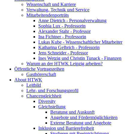
Wissenschaft und Karriere
Verwaltung, Technik und Service
Mitarbeitendenporträts
Anne Dietrich - Personalverwaltung
Sophia Lux - Professorin
Alexander Stahr - Professor
Ina Fichtner - Professorin
Lukas Kube - Wissenschaftlicher Mitarbeiter
Katharina Gelbrich - Professorin
Jens Schneider - Professor
Ines Wetzig und Christin Tunack - Finanzen
Warum an der HTWK Leipzig arbeiten?
Öffentliche Vortragsreihen
Gasthörerschaft
About HTWK
Leitbild
Lehr- und Forschungsprofil
Chancengleichheit
Diversity
Gleichstellung
Beratung und Auskunft
Angebote und Fördermöglichkeiten
Externe Beratung und Angebote
Inklusion und Barrierefreiheit
Studieren mit Beeinträchtigung