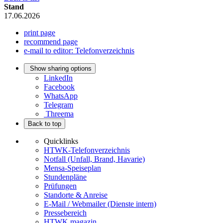
Stand
17.06.2026
print page
recommend page
e-mail to editor: Telefonverzeichnis
Show sharing options
LinkedIn
Facebook
WhatsApp
Telegram
Threema
Back to top
Quicklinks
HTWK-Telefonverzeichnis
Notfall (Unfall, Brand, Havarie)
Mensa-Speiseplan
Stundenpläne
Prüfungen
Standorte & Anreise
E-Mail / Webmailer (Dienste intern)
Pressebereich
HTWK.magazin