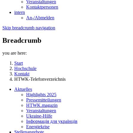
Veranstaltungen
Kontaktpersonen
intern
An-/Abmelden
Skip breadcrumb navigation
Breadcrumb
you are here:
Start
Hochschule
Kontakt
HTWK-Telefonverzeichnis
Aktuelles
Highlights 2025
Pressemitteilungen
HTWK.magazin
Veranstaltungen
Ukraine-Hilfe
Інформація для українців
Energiekrise
Stellenangebote