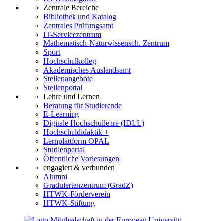
Zentrale Bereiche
Bibliothek und Katalog
Zentrales Prüfungsamt
IT-Servicezentrum
Mathematisch-Naturwissensch. Zentrum
Sport
Hochschulkolleg
Akademisches Auslandsamt
Stellenangebote
Stellenportal
Lehre und Lernen
Beratung für Studierende
E-Learning
Digitale Hochschullehre (IDLL)
Hochschuldidaktik +
Lernplattform OPAL
Studienportal
Öffentliche Vorlesungen
engagiert & verbunden
Alumni
Graduiertenzentrum (GradZ)
HTWK-Förderverein
HTWK-Stiftung