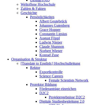
Glossar/FAQ
Weltoffene Hochschule
Zahlen & Fakten
Geschichte
Persönlichkeiten
Albert Geutebrück
Johannes Gutenberg
Grace Hopper
Constantin Lipsius
August Föppl
Ludwig Nieper
Claude Shannon
Norbert Wiener
Konrad Zuse
Organisation & Struktur
[Translate to English:] Hochschulleitung
Rektor
Exportkontrolle
Science Careers
Female Scientists Network
Prorektor Bildung
Förderanträge einreichen
D2C2
Projektergebnisse D2C2
Digitale Studienbegleitung 2.0