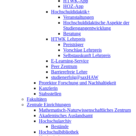
HTWK-App
HOZ-App
Hochschuldidaktik+
Veranstaltungen
Hochschuldidaktische Aspekte der
Studiengangentwicklung
Beratung
HTWK Lehrpreis
Preisträger
Vorschlag Lehrpreis
Selbstauskunft Lehrpreis
E-Learning-Service
Peer Zentrum
Barrierefreie Lehre
studienerfolg@saxHAW
Prorektor Forschung und Nachhaltigkeit
Kanzlerin
Stabsstellen
Fakultäten
Zentrale Einrichtungen
Mathematisch-Naturwissenschaftliches Zentrum
Akademisches Auslandsamt
Hochschularchiv
Bestände
Hochschulbibliothek