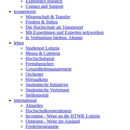
Experience research
Contact and Support
kooperieren
Wissenschaft & Transfer
Fördern & Stiften
Die Hochschule als Tagungsort
Mit Expertinnen und Experten netzwerken
In Verbindung bleiben: Alumni
leben
Studienort Leipzig
Mensa & Cafeteria
Hochschulsport
Fremdsprachen
Gesundheitsmanagement
Orchester
Hörsaalkino
Studentische Initiativen
Studentische Vertretung
Stellenportal
international
Aktuelles
Hochschulkooperationen
Incoming - Wege an die HTWK Leipzig
Outgoing - Wege ins Ausland
Förderprogramme