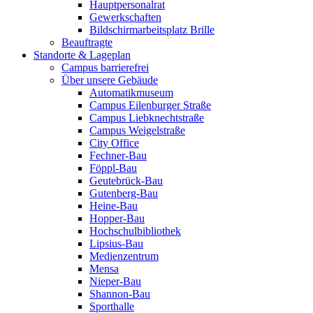
Hauptpersonalrat
Gewerkschaften
Bildschirmarbeitsplatz Brille
Beauftragte
Standorte & Lageplan
Campus barrierefrei
Über unsere Gebäude
Automatikmuseum
Campus Eilenburger Straße
Campus Liebknechtstraße
Campus Weigelstraße
City Office
Fechner-Bau
Föppl-Bau
Geutebrück-Bau
Gutenberg-Bau
Heine-Bau
Hopper-Bau
Hochschulbibliothek
Lipsius-Bau
Medienzentrum
Mensa
Nieper-Bau
Shannon-Bau
Sporthalle