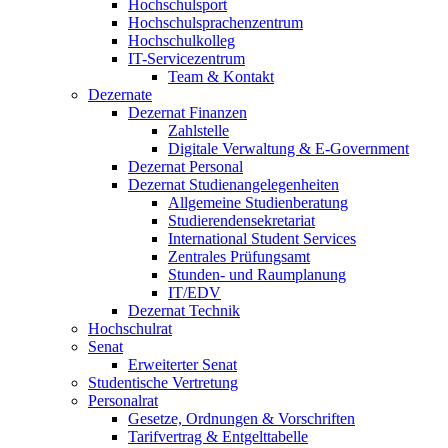
Hochschulsport
Hochschulsprachenzentrum
Hochschulkolleg
IT-Servicezentrum
Team & Kontakt
Dezernate
Dezernat Finanzen
Zahlstelle
Digitale Verwaltung & E-Government
Dezernat Personal
Dezernat Studienangelegenheiten
Allgemeine Studienberatung
Studierendensekretariat
International Student Services
Zentrales Prüfungsamt
Stunden- und Raumplanung
IT/EDV
Dezernat Technik
Hochschulrat
Senat
Erweiterter Senat
Studentische Vertretung
Personalrat
Gesetze, Ordnungen & Vorschriften
Tarifvertrag & Entgelttabelle