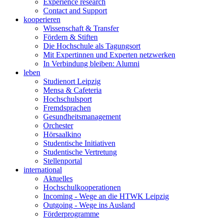
Experience research
Contact and Support
kooperieren
Wissenschaft & Transfer
Fördern & Stiften
Die Hochschule als Tagungsort
Mit Expertinnen und Experten netzwerken
In Verbindung bleiben: Alumni
leben
Studienort Leipzig
Mensa & Cafeteria
Hochschulsport
Fremdsprachen
Gesundheitsmanagement
Orchester
Hörsaalkino
Studentische Initiativen
Studentische Vertretung
Stellenportal
international
Aktuelles
Hochschulkooperationen
Incoming - Wege an die HTWK Leipzig
Outgoing - Wege ins Ausland
Förderprogramme