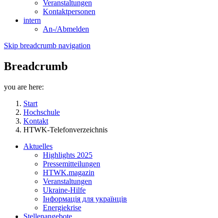
Veranstaltungen
Kontaktpersonen
intern
An-/Abmelden
Skip breadcrumb navigation
Breadcrumb
you are here:
Start
Hochschule
Kontakt
HTWK-Telefonverzeichnis
Aktuelles
Highlights 2025
Pressemitteilungen
HTWK.magazin
Veranstaltungen
Ukraine-Hilfe
Інформація для українців
Energiekrise
Stellenangebote