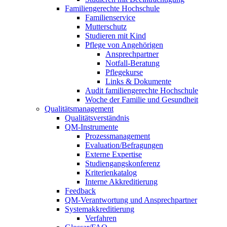
Familiengerechte Hochschule
Familienservice
Mutterschutz
Studieren mit Kind
Pflege von Angehörigen
Ansprechpartner
Notfall-Beratung
Pflegekurse
Links & Dokumente
Audit familiengerechte Hochschule
Woche der Familie und Gesundheit
Qualitätsmanagement
Qualitätsverständnis
QM-Instrumente
Prozessmanagement
Evaluation/Befragungen
Externe Expertise
Studiengangskonferenz
Kriterienkatalog
Interne Akkreditierung
Feedback
QM-Verantwortung und Ansprechpartner
Systemakkreditierung
Verfahren