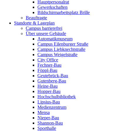
Hauptpersonalrat
Gewerkschaften
Bildschirmarbeitsplatz Brille
Beauftragte
Standorte & Lageplan
Campus barrierefrei
Über unsere Gebäude
Automatikmuseum
Campus Eilenburger Straße
Campus Liebknechtstraße
Campus Weigelstraße
City Office
Fechner-Bau
Föppl-Bau
Geutebrück-Bau
Gutenberg-Bau
Heine-Bau
Hopper-Bau
Hochschulbibliothek
Lipsius-Bau
Medienzentrum
Mensa
Nieper-Bau
Shannon-Bau
Sporthalle