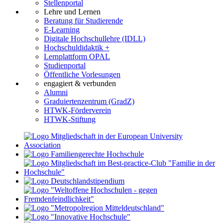
Stellenportal
Lehre und Lernen
Beratung für Studierende
E-Learning
Digitale Hochschullehre (IDLL)
Hochschuldidaktik +
Lernplattform OPAL
Studienportal
Öffentliche Vorlesungen
engagiert & verbunden
Alumni
Graduiertenzentrum (GradZ)
HTWK-Förderverein
HTWK-Stiftung