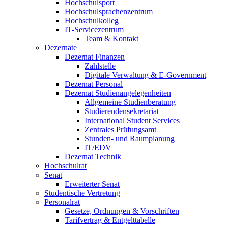
Hochschulsport
Hochschulsprachenzentrum
Hochschulkolleg
IT-Servicezentrum
Team & Kontakt
Dezernate
Dezernat Finanzen
Zahlstelle
Digitale Verwaltung & E-Government
Dezernat Personal
Dezernat Studienangelegenheiten
Allgemeine Studienberatung
Studierendensekretariat
International Student Services
Zentrales Prüfungsamt
Stunden- und Raumplanung
IT/EDV
Dezernat Technik
Hochschulrat
Senat
Erweiterter Senat
Studentische Vertretung
Personalrat
Gesetze, Ordnungen & Vorschriften
Tarifvertrag & Entgelttabelle