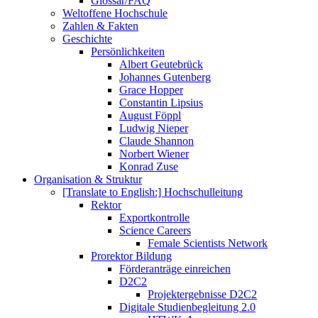
Glossar/FAQ
Weltoffene Hochschule
Zahlen & Fakten
Geschichte
Persönlichkeiten
Albert Geutebrück
Johannes Gutenberg
Grace Hopper
Constantin Lipsius
August Föppl
Ludwig Nieper
Claude Shannon
Norbert Wiener
Konrad Zuse
Organisation & Struktur
[Translate to English:] Hochschulleitung
Rektor
Exportkontrolle
Science Careers
Female Scientists Network
Prorektor Bildung
Förderanträge einreichen
D2C2
Projektergebnisse D2C2
Digitale Studienbegleitung 2.0