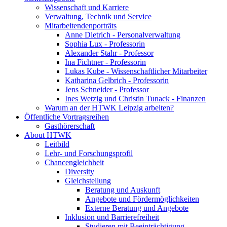
Wissenschaft und Karriere
Verwaltung, Technik und Service
Mitarbeitendenporträts
Anne Dietrich - Personalverwaltung
Sophia Lux - Professorin
Alexander Stahr - Professor
Ina Fichtner - Professorin
Lukas Kube - Wissenschaftlicher Mitarbeiter
Katharina Gelbrich - Professorin
Jens Schneider - Professor
Ines Wetzig und Christin Tunack - Finanzen
Warum an der HTWK Leipzig arbeiten?
Öffentliche Vortragsreihen
Gasthörerschaft
About HTWK
Leitbild
Lehr- und Forschungsprofil
Chancengleichheit
Diversity
Gleichstellung
Beratung und Auskunft
Angebote und Fördermöglichkeiten
Externe Beratung und Angebote
Inklusion und Barrierefreiheit
Studieren mit Beeinträchtigung