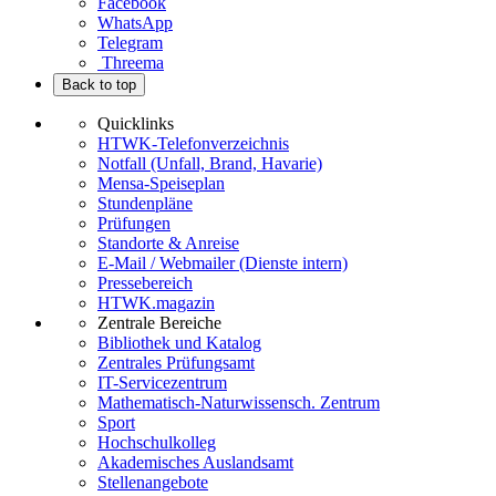
Facebook
WhatsApp
Telegram
Threema
Back to top
Quicklinks
HTWK-Telefonverzeichnis
Notfall (Unfall, Brand, Havarie)
Mensa-Speiseplan
Stundenpläne
Prüfungen
Standorte & Anreise
E-Mail / Webmailer (Dienste intern)
Pressebereich
HTWK.magazin
Zentrale Bereiche
Bibliothek und Katalog
Zentrales Prüfungsamt
IT-Servicezentrum
Mathematisch-Naturwissensch. Zentrum
Sport
Hochschulkolleg
Akademisches Auslandsamt
Stellenangebote