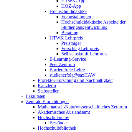
HTWK-App
HOZ-App
Hochschuldidaktik+
Veranstaltungen
Hochschuldidaktische Aspekte der
Studiengangentwicklung
Beratung
HTWK Lehrpreis
Preisträger
Vorschlag Lehrpreis
Selbstauskunft Lehrpreis
E-Learning-Service
Peer Zentrum
Barrierefreie Lehre
studienerfolg@saxHAW
Prorektor Forschung und Nachhaltigkeit
Kanzlerin
Stabsstellen
Fakultäten
Zentrale Einrichtungen
Mathematisch-Naturwissenschaftliches Zentrum
Akademisches Auslandsamt
Hochschularchiv
Bestände
Hochschulbibliothek