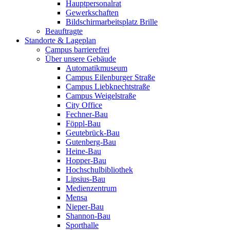
Hauptpersonalrat
Gewerkschaften
Bildschirmarbeitsplatz Brille
Beauftragte
Standorte & Lageplan
Campus barrierefrei
Über unsere Gebäude
Automatikmuseum
Campus Eilenburger Straße
Campus Liebknechtstraße
Campus Weigelstraße
City Office
Fechner-Bau
Föppl-Bau
Geutebrück-Bau
Gutenberg-Bau
Heine-Bau
Hopper-Bau
Hochschulbibliothek
Lipsius-Bau
Medienzentrum
Mensa
Nieper-Bau
Shannon-Bau
Sporthalle