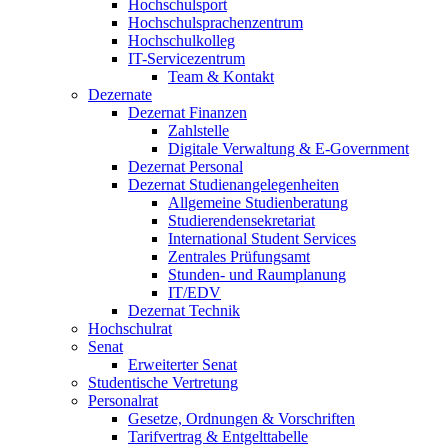
Hochschulsport
Hochschulsprachenzentrum
Hochschulkolleg
IT-Servicezentrum
Team & Kontakt
Dezernate
Dezernat Finanzen
Zahlstelle
Digitale Verwaltung & E-Government
Dezernat Personal
Dezernat Studienangelegenheiten
Allgemeine Studienberatung
Studierendensekretariat
International Student Services
Zentrales Prüfungsamt
Stunden- und Raumplanung
IT/EDV
Dezernat Technik
Hochschulrat
Senat
Erweiterter Senat
Studentische Vertretung
Personalrat
Gesetze, Ordnungen & Vorschriften
Tarifvertrag & Entgelttabelle