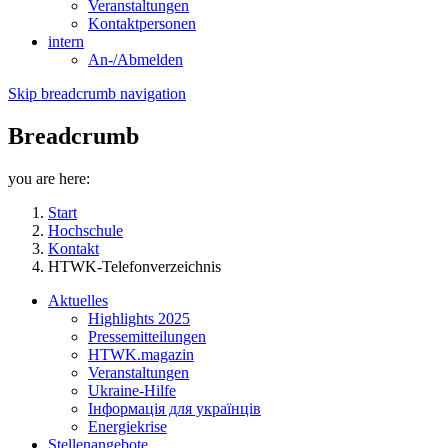
Veranstaltungen
Kontaktpersonen
intern
An-/Abmelden
Skip breadcrumb navigation
Breadcrumb
you are here:
Start
Hochschule
Kontakt
HTWK-Telefonverzeichnis
Aktuelles
Highlights 2025
Pressemitteilungen
HTWK.magazin
Veranstaltungen
Ukraine-Hilfe
Інформація для українців
Energiekrise
Stellenangebote