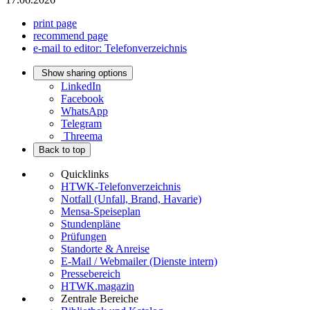
print page
recommend page
e-mail to editor: Telefonverzeichnis
Show sharing options
LinkedIn
Facebook
WhatsApp
Telegram
Threema
Back to top
Quicklinks
HTWK-Telefonverzeichnis
Notfall (Unfall, Brand, Havarie)
Mensa-Speiseplan
Stundenpläne
Prüfungen
Standorte & Anreise
E-Mail / Webmailer (Dienste intern)
Pressebereich
HTWK.magazin
Zentrale Bereiche