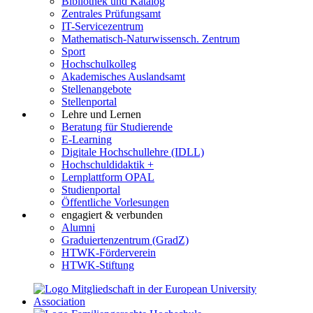
Bibliothek und Katalog
Zentrales Prüfungsamt
IT-Servicezentrum
Mathematisch-Naturwissensch. Zentrum
Sport
Hochschulkolleg
Akademisches Auslandsamt
Stellenangebote
Stellenportal
Lehre und Lernen
Beratung für Studierende
E-Learning
Digitale Hochschullehre (IDLL)
Hochschuldidaktik +
Lernplattform OPAL
Studienportal
Öffentliche Vorlesungen
engagiert & verbunden
Alumni
Graduiertenzentrum (GradZ)
HTWK-Förderverein
HTWK-Stiftung