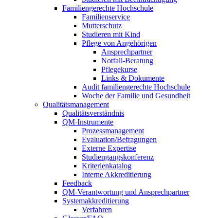
Familiengerechte Hochschule
Familienservice
Mutterschutz
Studieren mit Kind
Pflege von Angehörigen
Ansprechpartner
Notfall-Beratung
Pflegekurse
Links & Dokumente
Audit familiengerechte Hochschule
Woche der Familie und Gesundheit
Qualitätsmanagement
Qualitätsverständnis
QM-Instrumente
Prozessmanagement
Evaluation/Befragungen
Externe Expertise
Studiengangskonferenz
Kriterienkatalog
Interne Akkreditierung
Feedback
QM-Verantwortung und Ansprechpartner
Systemakkreditierung
Verfahren