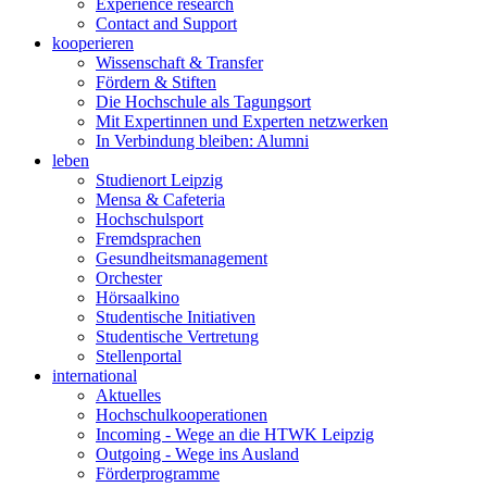
Experience research
Contact and Support
kooperieren
Wissenschaft & Transfer
Fördern & Stiften
Die Hochschule als Tagungsort
Mit Expertinnen und Experten netzwerken
In Verbindung bleiben: Alumni
leben
Studienort Leipzig
Mensa & Cafeteria
Hochschulsport
Fremdsprachen
Gesundheitsmanagement
Orchester
Hörsaalkino
Studentische Initiativen
Studentische Vertretung
Stellenportal
international
Aktuelles
Hochschulkooperationen
Incoming - Wege an die HTWK Leipzig
Outgoing - Wege ins Ausland
Förderprogramme