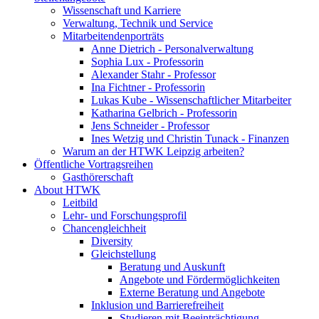
Wissenschaft und Karriere
Verwaltung, Technik und Service
Mitarbeitendenporträts
Anne Dietrich - Personalverwaltung
Sophia Lux - Professorin
Alexander Stahr - Professor
Ina Fichtner - Professorin
Lukas Kube - Wissenschaftlicher Mitarbeiter
Katharina Gelbrich - Professorin
Jens Schneider - Professor
Ines Wetzig und Christin Tunack - Finanzen
Warum an der HTWK Leipzig arbeiten?
Öffentliche Vortragsreihen
Gasthörerschaft
About HTWK
Leitbild
Lehr- und Forschungsprofil
Chancengleichheit
Diversity
Gleichstellung
Beratung und Auskunft
Angebote und Fördermöglichkeiten
Externe Beratung und Angebote
Inklusion und Barrierefreiheit
Studieren mit Beeinträchtigung