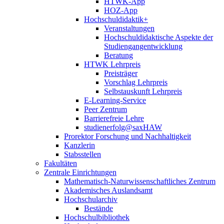
HTWK-App
HOZ-App
Hochschuldidaktik+
Veranstaltungen
Hochschuldidaktische Aspekte der
Studiengangentwicklung
Beratung
HTWK Lehrpreis
Preisträger
Vorschlag Lehrpreis
Selbstauskunft Lehrpreis
E-Learning-Service
Peer Zentrum
Barrierefreie Lehre
studienerfolg@saxHAW
Prorektor Forschung und Nachhaltigkeit
Kanzlerin
Stabsstellen
Fakultäten
Zentrale Einrichtungen
Mathematisch-Naturwissenschaftliches Zentrum
Akademisches Auslandsamt
Hochschularchiv
Bestände
Hochschulbibliothek