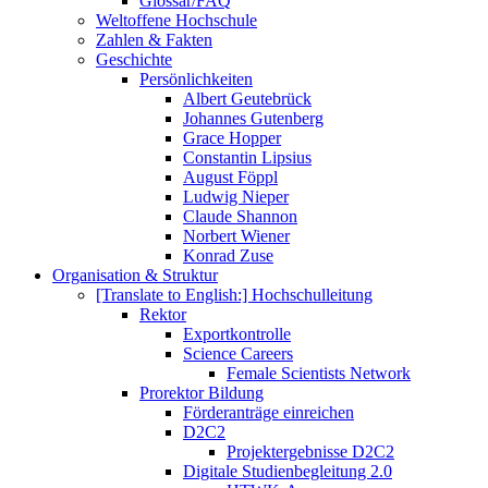
Glossar/FAQ
Weltoffene Hochschule
Zahlen & Fakten
Geschichte
Persönlichkeiten
Albert Geutebrück
Johannes Gutenberg
Grace Hopper
Constantin Lipsius
August Föppl
Ludwig Nieper
Claude Shannon
Norbert Wiener
Konrad Zuse
Organisation & Struktur
[Translate to English:] Hochschulleitung
Rektor
Exportkontrolle
Science Careers
Female Scientists Network
Prorektor Bildung
Förderanträge einreichen
D2C2
Projektergebnisse D2C2
Digitale Studienbegleitung 2.0