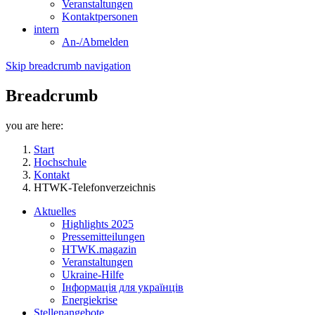
Veranstaltungen
Kontaktpersonen
intern
An-/Abmelden
Skip breadcrumb navigation
Breadcrumb
you are here:
Start
Hochschule
Kontakt
HTWK-Telefonverzeichnis
Aktuelles
Highlights 2025
Pressemitteilungen
HTWK.magazin
Veranstaltungen
Ukraine-Hilfe
Інформація для українців
Energiekrise
Stellenangebote