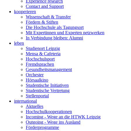
Experience research
Contact and Support
kooperieren
Wissenschaft & Transfer
Fördern & Stiften
Die Hochschule als Tagungsort
Mit Expertinnen und Experten netzwerken
In Verbindung bleiben: Alumni
leben
Studienort Leipzig
Mensa & Cafeteria
Hochschulsport
Fremdsprachen
Gesundheitsmanagement
Orchester
Hörsaalkino
Studentische Initiativen
Studentische Vertretung
Stellenportal
international
Aktuelles
Hochschulkooperationen
Incoming - Wege an die HTWK Leipzig
Outgoing - Wege ins Ausland
Förderprogramme