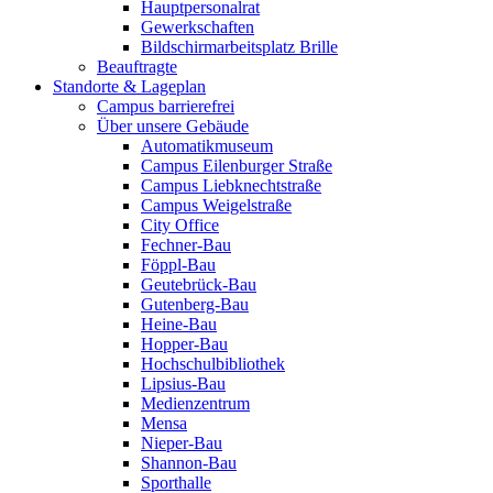
Hauptpersonalrat
Gewerkschaften
Bildschirmarbeitsplatz Brille
Beauftragte
Standorte & Lageplan
Campus barrierefrei
Über unsere Gebäude
Automatikmuseum
Campus Eilenburger Straße
Campus Liebknechtstraße
Campus Weigelstraße
City Office
Fechner-Bau
Föppl-Bau
Geutebrück-Bau
Gutenberg-Bau
Heine-Bau
Hopper-Bau
Hochschulbibliothek
Lipsius-Bau
Medienzentrum
Mensa
Nieper-Bau
Shannon-Bau
Sporthalle