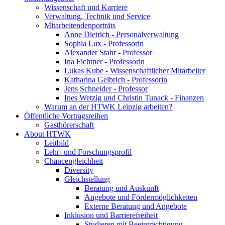
Wissenschaft und Karriere
Verwaltung, Technik und Service
Mitarbeitendenporträts
Anne Dietrich - Personalverwaltung
Sophia Lux - Professorin
Alexander Stahr - Professor
Ina Fichtner - Professorin
Lukas Kube - Wissenschaftlicher Mitarbeiter
Katharina Gelbrich - Professorin
Jens Schneider - Professor
Ines Wetzig und Christin Tunack - Finanzen
Warum an der HTWK Leipzig arbeiten?
Öffentliche Vortragsreihen
Gasthörerschaft
About HTWK
Leitbild
Lehr- und Forschungsprofil
Chancengleichheit
Diversity
Gleichstellung
Beratung und Auskunft
Angebote und Fördermöglichkeiten
Externe Beratung und Angebote
Inklusion und Barrierefreiheit
Studieren mit Beeinträchtigung