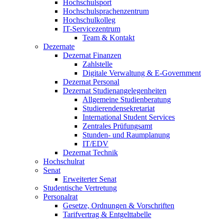
Hochschulsport
Hochschulsprachenzentrum
Hochschulkolleg
IT-Servicezentrum
Team & Kontakt
Dezernate
Dezernat Finanzen
Zahlstelle
Digitale Verwaltung & E-Government
Dezernat Personal
Dezernat Studienangelegenheiten
Allgemeine Studienberatung
Studierendensekretariat
International Student Services
Zentrales Prüfungsamt
Stunden- und Raumplanung
IT/EDV
Dezernat Technik
Hochschulrat
Senat
Erweiterter Senat
Studentische Vertretung
Personalrat
Gesetze, Ordnungen & Vorschriften
Tarifvertrag & Entgelttabelle