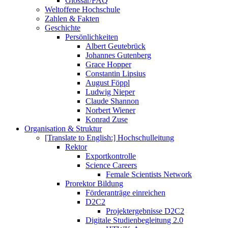
Glossar/FAQ
Weltoffene Hochschule
Zahlen & Fakten
Geschichte
Persönlichkeiten
Albert Geutebrück
Johannes Gutenberg
Grace Hopper
Constantin Lipsius
August Föppl
Ludwig Nieper
Claude Shannon
Norbert Wiener
Konrad Zuse
Organisation & Struktur
[Translate to English:] Hochschulleitung
Rektor
Exportkontrolle
Science Careers
Female Scientists Network
Prorektor Bildung
Förderanträge einreichen
D2C2
Projektergebnisse D2C2
Digitale Studienbegleitung 2.0