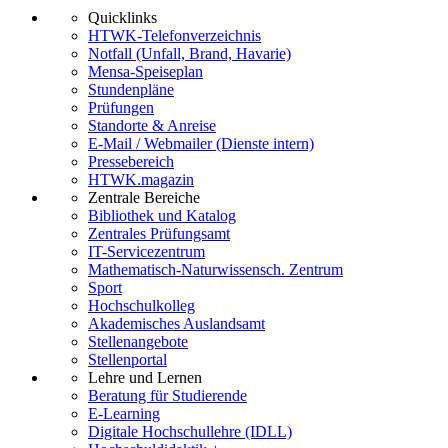
Quicklinks
HTWK-Telefonverzeichnis
Notfall (Unfall, Brand, Havarie)
Mensa-Speiseplan
Stundenpläne
Prüfungen
Standorte & Anreise
E-Mail / Webmailer (Dienste intern)
Pressebereich
HTWK.magazin
Zentrale Bereiche
Bibliothek und Katalog
Zentrales Prüfungsamt
IT-Servicezentrum
Mathematisch-Naturwissensch. Zentrum
Sport
Hochschulkolleg
Akademisches Auslandsamt
Stellenangebote
Stellenportal
Lehre und Lernen
Beratung für Studierende
E-Learning
Digitale Hochschullehre (IDLL)