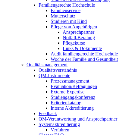
Familiengerechte Hochschule
Familienservice
Mutterschutz
Studieren mit Kind
Pflege von Angehörigen
Ansprechpartner
Notfall-Beratung
Pflegekurse
Links & Dokumente
Audit familiengerechte Hochschule
Woche der Familie und Gesundheit
Qualitätsmanagement
Qualitätsverständnis
QM-Instrumente
Prozessmanagement
Evaluation/Befragungen
Externe Expertise
Studiengangskonferenz
Kriterienkatalog
Interne Akkreditierung
Feedback
QM-Verantwortung und Ansprechpartner
Systemakkreditierung
Verfahren