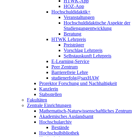
HTWK-App
HOZ-App
Hochschuldidaktik+
Veranstaltungen
Hochschuldidaktische Aspekte der
Studiengangentwicklung
Beratung
HTWK Lehrpreis
Preisträger
Vorschlag Lehrpreis
Selbstauskunft Lehrpreis
E-Learning-Service
Peer Zentrum
Barrierefreie Lehre
studienerfolg@saxHAW
Prorektor Forschung und Nachhaltigkeit
Kanzlerin
Stabsstellen
Fakultäten
Zentrale Einrichtungen
Mathematisch-Naturwissenschaftliches Zentrum
Akademisches Auslandsamt
Hochschularchiv
Bestände
Hochschulbibliothek