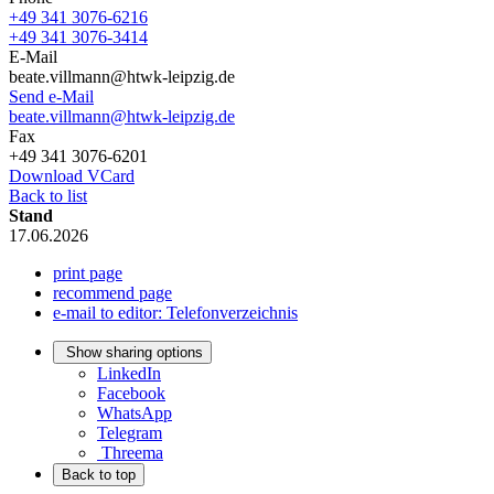
+49 341 3076-6216
+49 341 3076-3414
E-Mail
beate.villmann@htwk-leipzig.de
Send e-Mail
beate.villmann@htwk-leipzig.de
Fax
+49 341 3076-6201
Download VCard
Back to list
Stand
17.06.2026
print page
recommend page
e-mail to editor: Telefonverzeichnis
Show sharing options
LinkedIn
Facebook
WhatsApp
Telegram
Threema
Back to top