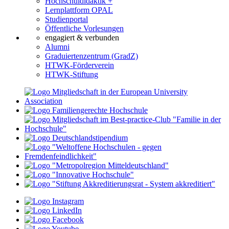
Hochschuldidaktik +
Lernplattform OPAL
Studienportal
Öffentliche Vorlesungen
engagiert & verbunden
Alumni
Graduiertenzentrum (GradZ)
HTWK-Förderverein
HTWK-Stiftung