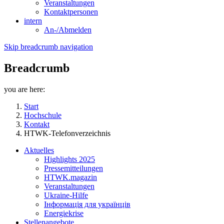
Veranstaltungen
Kontaktpersonen
intern
An-/Abmelden
Skip breadcrumb navigation
Breadcrumb
you are here:
Start
Hochschule
Kontakt
HTWK-Telefonverzeichnis
Aktuelles
Highlights 2025
Pressemitteilungen
HTWK.magazin
Veranstaltungen
Ukraine-Hilfe
Інформація для українців
Energiekrise
Stellenangebote