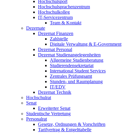
Hochschulsport
Hochschulsprachenzentrum
Hochschulkolleg
IT-Servicezentrum
Team & Kontakt
Dezernate
Dezernat Finanzen
Zahlstelle
Digitale Verwaltung & E-Government
Dezernat Personal
Dezernat Studienangelegenheiten
Allgemeine Studienberatung
Studierendensekretariat
International Student Services
Zentrales Prüfungsamt
Stunden- und Raumplanung
IT/EDV
Dezernat Technik
Hochschulrat
Senat
Erweiterter Senat
Studentische Vertretung
Personalrat
Gesetze, Ordnungen & Vorschriften
Tarifvertrag & Entgelttabelle