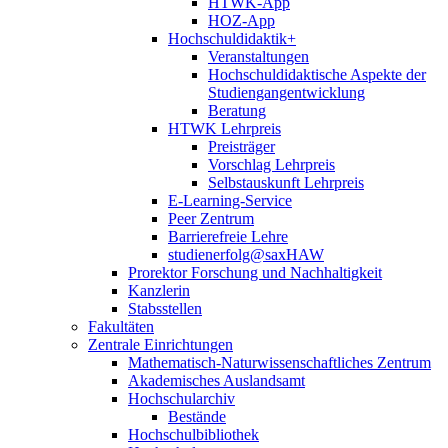
HTWK-App
HOZ-App
Hochschuldidaktik+
Veranstaltungen
Hochschuldidaktische Aspekte der
Studiengangentwicklung
Beratung
HTWK Lehrpreis
Preisträger
Vorschlag Lehrpreis
Selbstauskunft Lehrpreis
E-Learning-Service
Peer Zentrum
Barrierefreie Lehre
studienerfolg@saxHAW
Prorektor Forschung und Nachhaltigkeit
Kanzlerin
Stabsstellen
Fakultäten
Zentrale Einrichtungen
Mathematisch-Naturwissenschaftliches Zentrum
Akademisches Auslandsamt
Hochschularchiv
Bestände
Hochschulbibliothek