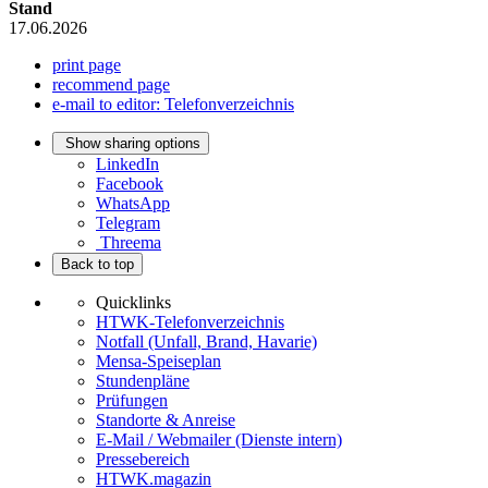
Stand
17.06.2026
print page
recommend page
e-mail to editor: Telefonverzeichnis
Show sharing options
LinkedIn
Facebook
WhatsApp
Telegram
Threema
Back to top
Quicklinks
HTWK-Telefonverzeichnis
Notfall (Unfall, Brand, Havarie)
Mensa-Speiseplan
Stundenpläne
Prüfungen
Standorte & Anreise
E-Mail / Webmailer (Dienste intern)
Pressebereich
HTWK.magazin