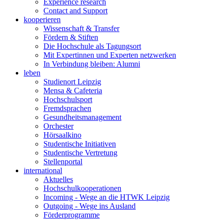
Experience research
Contact and Support
kooperieren
Wissenschaft & Transfer
Fördern & Stiften
Die Hochschule als Tagungsort
Mit Expertinnen und Experten netzwerken
In Verbindung bleiben: Alumni
leben
Studienort Leipzig
Mensa & Cafeteria
Hochschulsport
Fremdsprachen
Gesundheitsmanagement
Orchester
Hörsaalkino
Studentische Initiativen
Studentische Vertretung
Stellenportal
international
Aktuelles
Hochschulkooperationen
Incoming - Wege an die HTWK Leipzig
Outgoing - Wege ins Ausland
Förderprogramme