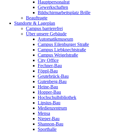
Hauptpersonalrat
Gewerkschaften
Bildschirmarbeitsplatz Brille
Beauftragte
Standorte & Lageplan
Campus barrierefrei
Über unsere Gebäude
Automatikmuseum
Campus Eilenburger Straße
Campus Liebknechtstraße
Campus Weigelstraße
City Office
Fechner-Bau
Föppl-Bau
Geutebrück-Bau
Gutenberg-Bau
Heine-Bau
Hopper-Bau
Hochschulbibliothek
Lipsius-Bau
Medienzentrum
Mensa
Nieper-Bau
Shannon-Bau
Sporthalle