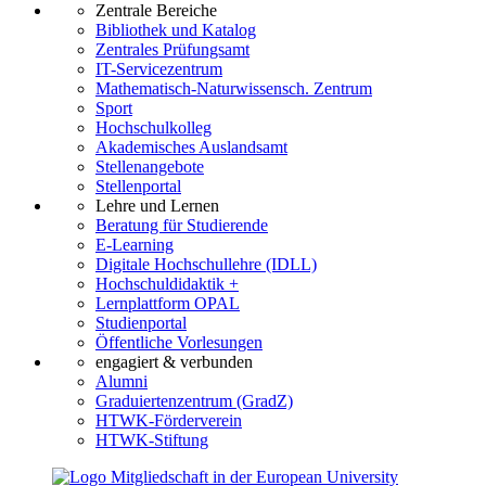
Zentrale Bereiche
Bibliothek und Katalog
Zentrales Prüfungsamt
IT-Servicezentrum
Mathematisch-Naturwissensch. Zentrum
Sport
Hochschulkolleg
Akademisches Auslandsamt
Stellenangebote
Stellenportal
Lehre und Lernen
Beratung für Studierende
E-Learning
Digitale Hochschullehre (IDLL)
Hochschuldidaktik +
Lernplattform OPAL
Studienportal
Öffentliche Vorlesungen
engagiert & verbunden
Alumni
Graduiertenzentrum (GradZ)
HTWK-Förderverein
HTWK-Stiftung