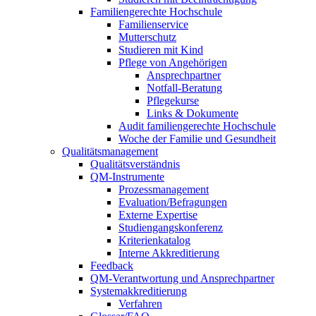
Familiengerechte Hochschule
Familienservice
Mutterschutz
Studieren mit Kind
Pflege von Angehörigen
Ansprechpartner
Notfall-Beratung
Pflegekurse
Links & Dokumente
Audit familiengerechte Hochschule
Woche der Familie und Gesundheit
Qualitätsmanagement
Qualitätsverständnis
QM-Instrumente
Prozessmanagement
Evaluation/Befragungen
Externe Expertise
Studiengangskonferenz
Kriterienkatalog
Interne Akkreditierung
Feedback
QM-Verantwortung und Ansprechpartner
Systemakkreditierung
Verfahren