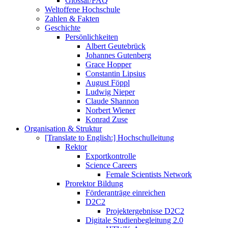
Glossar/FAQ
Weltoffene Hochschule
Zahlen & Fakten
Geschichte
Persönlichkeiten
Albert Geutebrück
Johannes Gutenberg
Grace Hopper
Constantin Lipsius
August Föppl
Ludwig Nieper
Claude Shannon
Norbert Wiener
Konrad Zuse
Organisation & Struktur
[Translate to English:] Hochschulleitung
Rektor
Exportkontrolle
Science Careers
Female Scientists Network
Prorektor Bildung
Förderanträge einreichen
D2C2
Projektergebnisse D2C2
Digitale Studienbegleitung 2.0