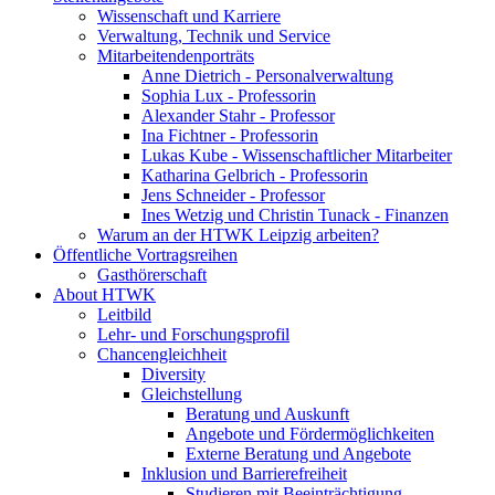
Wissenschaft und Karriere
Verwaltung, Technik und Service
Mitarbeitendenporträts
Anne Dietrich - Personalverwaltung
Sophia Lux - Professorin
Alexander Stahr - Professor
Ina Fichtner - Professorin
Lukas Kube - Wissenschaftlicher Mitarbeiter
Katharina Gelbrich - Professorin
Jens Schneider - Professor
Ines Wetzig und Christin Tunack - Finanzen
Warum an der HTWK Leipzig arbeiten?
Öffentliche Vortragsreihen
Gasthörerschaft
About HTWK
Leitbild
Lehr- und Forschungsprofil
Chancengleichheit
Diversity
Gleichstellung
Beratung und Auskunft
Angebote und Fördermöglichkeiten
Externe Beratung und Angebote
Inklusion und Barrierefreiheit
Studieren mit Beeinträchtigung