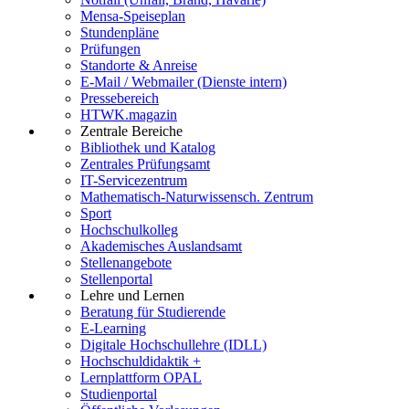
Mensa-Speiseplan
Stundenpläne
Prüfungen
Standorte & Anreise
E-Mail / Webmailer (Dienste intern)
Pressebereich
HTWK.magazin
Zentrale Bereiche
Bibliothek und Katalog
Zentrales Prüfungsamt
IT-Servicezentrum
Mathematisch-Naturwissensch. Zentrum
Sport
Hochschulkolleg
Akademisches Auslandsamt
Stellenangebote
Stellenportal
Lehre und Lernen
Beratung für Studierende
E-Learning
Digitale Hochschullehre (IDLL)
Hochschuldidaktik +
Lernplattform OPAL
Studienportal