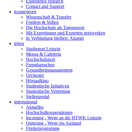
Experience research
Contact and Support
kooperieren
Wissenschaft & Transfer
Fördern & Stiften
Die Hochschule als Tagungsort
Mit Expertinnen und Experten netzwerken
In Verbindung bleiben: Alumni
leben
Studienort Leipzig
Mensa & Cafeteria
Hochschulsport
Fremdsprachen
Gesundheitsmanagement
Orchester
Hörsaalkino
Studentische Initiativen
Studentische Vertretung
Stellenportal
international
Aktuelles
Hochschulkooperationen
Incoming - Wege an die HTWK Leipzig
Outgoing - Wege ins Ausland
Förderprogramme