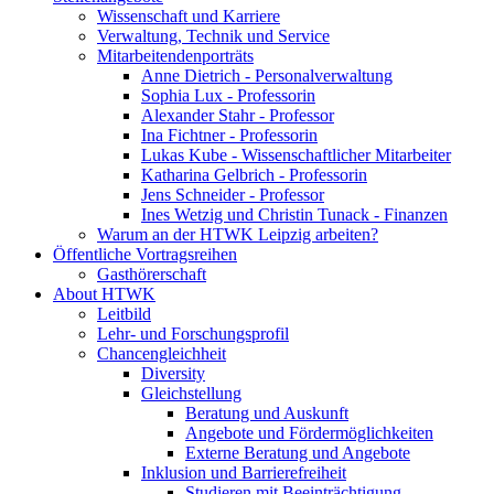
Wissenschaft und Karriere
Verwaltung, Technik und Service
Mitarbeitendenporträts
Anne Dietrich - Personalverwaltung
Sophia Lux - Professorin
Alexander Stahr - Professor
Ina Fichtner - Professorin
Lukas Kube - Wissenschaftlicher Mitarbeiter
Katharina Gelbrich - Professorin
Jens Schneider - Professor
Ines Wetzig und Christin Tunack - Finanzen
Warum an der HTWK Leipzig arbeiten?
Öffentliche Vortragsreihen
Gasthörerschaft
About HTWK
Leitbild
Lehr- und Forschungsprofil
Chancengleichheit
Diversity
Gleichstellung
Beratung und Auskunft
Angebote und Fördermöglichkeiten
Externe Beratung und Angebote
Inklusion und Barrierefreiheit
Studieren mit Beeinträchtigung