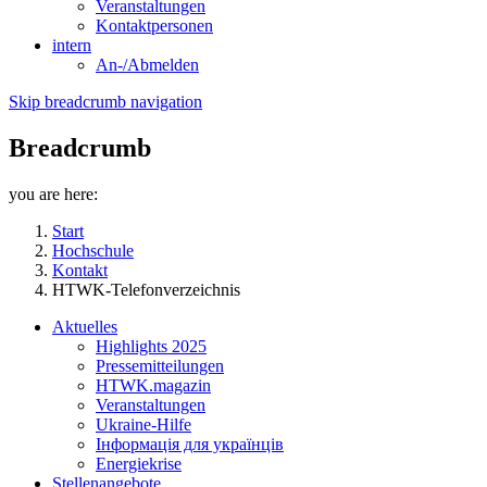
Veranstaltungen
Kontaktpersonen
intern
An-/Abmelden
Skip breadcrumb navigation
Breadcrumb
you are here:
Start
Hochschule
Kontakt
HTWK-Telefonverzeichnis
Aktuelles
Highlights 2025
Pressemitteilungen
HTWK.magazin
Veranstaltungen
Ukraine-Hilfe
Інформація для українців
Energiekrise
Stellenangebote