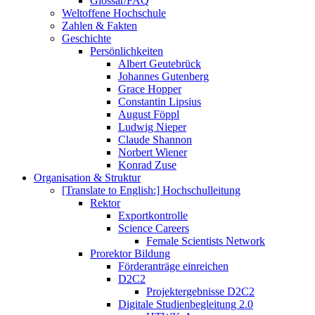
Glossar/FAQ
Weltoffene Hochschule
Zahlen & Fakten
Geschichte
Persönlichkeiten
Albert Geutebrück
Johannes Gutenberg
Grace Hopper
Constantin Lipsius
August Föppl
Ludwig Nieper
Claude Shannon
Norbert Wiener
Konrad Zuse
Organisation & Struktur
[Translate to English:] Hochschulleitung
Rektor
Exportkontrolle
Science Careers
Female Scientists Network
Prorektor Bildung
Förderanträge einreichen
D2C2
Projektergebnisse D2C2
Digitale Studienbegleitung 2.0