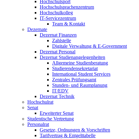
Hochschulsport
Hochschulsprachenzentrum
Hochschulkolleg
IT-Servicezentrum
Team & Kontakt
Dezernate
Dezernat Finanzen
Zahlstelle
Digitale Verwaltung & E-Government
Dezernat Personal
Dezernat Studienangelegenheiten
Allgemeine Studienberatung
Studierendensekretariat
International Student Services
Zentrales Prüfungsamt
Stunden- und Raumplanung
IT/EDV
Dezernat Technik
Hochschulrat
Senat
Erweiterter Senat
Studentische Vertretung
Personalrat
Gesetze, Ordnungen & Vorschriften
Tarifvertrag & Entgelttabelle