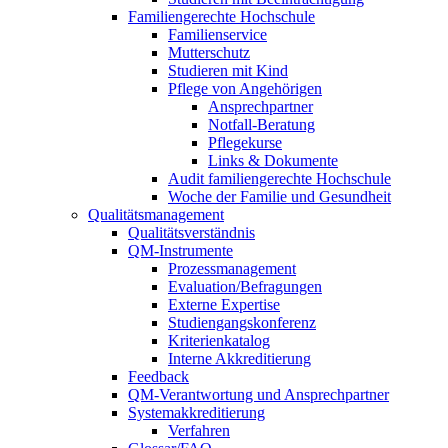
Familiengerechte Hochschule
Familienservice
Mutterschutz
Studieren mit Kind
Pflege von Angehörigen
Ansprechpartner
Notfall-Beratung
Pflegekurse
Links & Dokumente
Audit familiengerechte Hochschule
Woche der Familie und Gesundheit
Qualitätsmanagement
Qualitätsverständnis
QM-Instrumente
Prozessmanagement
Evaluation/Befragungen
Externe Expertise
Studiengangskonferenz
Kriterienkatalog
Interne Akkreditierung
Feedback
QM-Verantwortung und Ansprechpartner
Systemakkreditierung
Verfahren