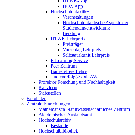
HTWK-App
HOZ-App
Hochschuldidaktik+
Veranstaltungen
Hochschuldidaktische Aspekte der
Studiengangentwicklung
Beratung
HTWK Lehrpreis
Preisträger
Vorschlag Lehrpreis
Selbstauskunft Lehrpreis
E-Learning-Service
Peer Zentrum
Barrierefreie Lehre
studienerfolg@saxHAW
Prorektor Forschung und Nachhaltigkeit
Kanzlerin
Stabsstellen
Fakultäten
Zentrale Einrichtungen
Mathematisch-Naturwissenschaftliches Zentrum
Akademisches Auslandsamt
Hochschularchiv
Bestände
Hochschulbibliothek