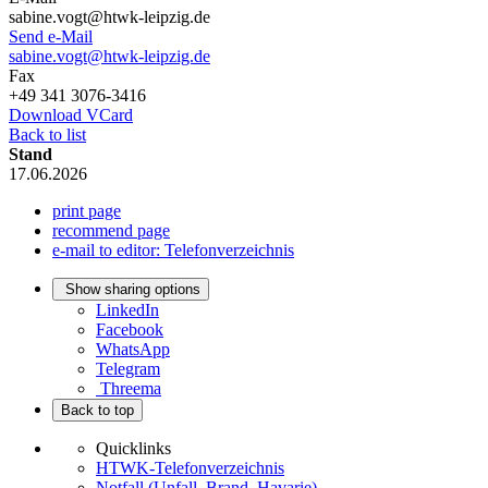
sabine.vogt@htwk-leipzig.de
Send e-Mail
sabine.vogt@htwk-leipzig.de
Fax
+49 341 3076-3416
Download VCard
Back to list
Stand
17.06.2026
print page
recommend page
e-mail to editor: Telefonverzeichnis
Show sharing options
LinkedIn
Facebook
WhatsApp
Telegram
Threema
Back to top
Quicklinks
HTWK-Telefonverzeichnis
Notfall (Unfall, Brand, Havarie)