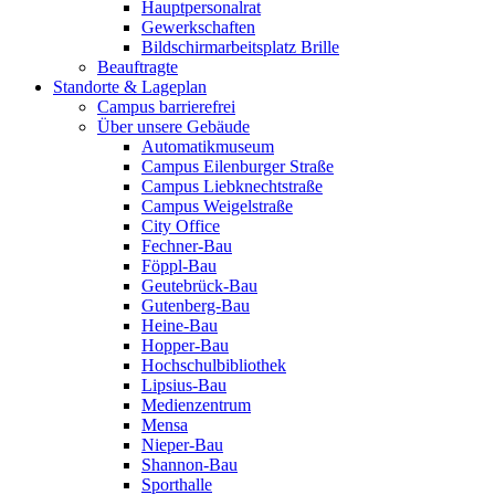
Hauptpersonalrat
Gewerkschaften
Bildschirmarbeitsplatz Brille
Beauftragte
Standorte & Lageplan
Campus barrierefrei
Über unsere Gebäude
Automatikmuseum
Campus Eilenburger Straße
Campus Liebknechtstraße
Campus Weigelstraße
City Office
Fechner-Bau
Föppl-Bau
Geutebrück-Bau
Gutenberg-Bau
Heine-Bau
Hopper-Bau
Hochschulbibliothek
Lipsius-Bau
Medienzentrum
Mensa
Nieper-Bau
Shannon-Bau
Sporthalle