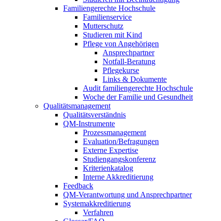
Familiengerechte Hochschule
Familienservice
Mutterschutz
Studieren mit Kind
Pflege von Angehörigen
Ansprechpartner
Notfall-Beratung
Pflegekurse
Links & Dokumente
Audit familiengerechte Hochschule
Woche der Familie und Gesundheit
Qualitätsmanagement
Qualitätsverständnis
QM-Instrumente
Prozessmanagement
Evaluation/Befragungen
Externe Expertise
Studiengangskonferenz
Kriterienkatalog
Interne Akkreditierung
Feedback
QM-Verantwortung und Ansprechpartner
Systemakkreditierung
Verfahren