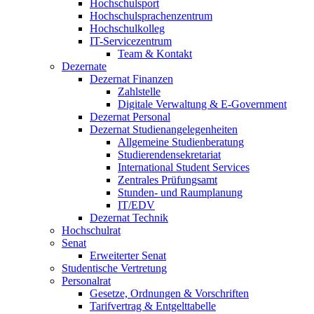
Hochschulsport
Hochschulsprachenzentrum
Hochschulkolleg
IT-Servicezentrum
Team & Kontakt
Dezernate
Dezernat Finanzen
Zahlstelle
Digitale Verwaltung & E-Government
Dezernat Personal
Dezernat Studienangelegenheiten
Allgemeine Studienberatung
Studierendensekretariat
International Student Services
Zentrales Prüfungsamt
Stunden- und Raumplanung
IT/EDV
Dezernat Technik
Hochschulrat
Senat
Erweiterter Senat
Studentische Vertretung
Personalrat
Gesetze, Ordnungen & Vorschriften
Tarifvertrag & Entgelttabelle