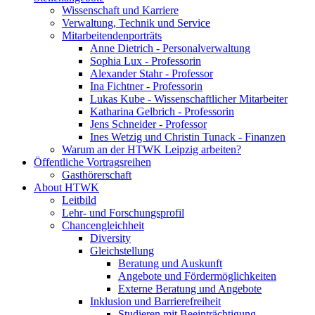
Wissenschaft und Karriere
Verwaltung, Technik und Service
Mitarbeitendenporträts
Anne Dietrich - Personalverwaltung
Sophia Lux - Professorin
Alexander Stahr - Professor
Ina Fichtner - Professorin
Lukas Kube - Wissenschaftlicher Mitarbeiter
Katharina Gelbrich - Professorin
Jens Schneider - Professor
Ines Wetzig und Christin Tunack - Finanzen
Warum an der HTWK Leipzig arbeiten?
Öffentliche Vortragsreihen
Gasthörerschaft
About HTWK
Leitbild
Lehr- und Forschungsprofil
Chancengleichheit
Diversity
Gleichstellung
Beratung und Auskunft
Angebote und Fördermöglichkeiten
Externe Beratung und Angebote
Inklusion und Barrierefreiheit
Studieren mit Beeinträchtigung