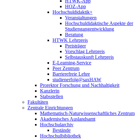
HTWK-App
HOZ-App
Hochschuldidaktik+
Veranstaltungen
Hochschuldidaktische Aspekte der
Studiengangentwicklung
Beratung
HTWK Lehrpreis
Preisträger
Vorschlag Lehrpreis
Selbstauskunft Lehrpreis
E-Learning-Service
Peer Zentrum
Barrierefreie Lehre
studienerfolg@saxHAW
Prorektor Forschung und Nachhaltigkeit
Kanzlerin
Stabsstellen
Fakultäten
Zentrale Einrichtungen
Mathematisch-Naturwissenschaftliches Zentrum
Akademisches Auslandsamt
Hochschularchiv
Bestände
Hochschulbibliothek