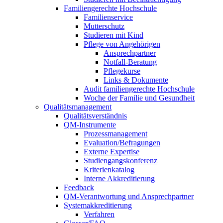
Familiengerechte Hochschule
Familienservice
Mutterschutz
Studieren mit Kind
Pflege von Angehörigen
Ansprechpartner
Notfall-Beratung
Pflegekurse
Links & Dokumente
Audit familiengerechte Hochschule
Woche der Familie und Gesundheit
Qualitätsmanagement
Qualitätsverständnis
QM-Instrumente
Prozessmanagement
Evaluation/Befragungen
Externe Expertise
Studiengangskonferenz
Kriterienkatalog
Interne Akkreditierung
Feedback
QM-Verantwortung und Ansprechpartner
Systemakkreditierung
Verfahren