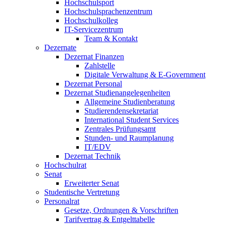
Hochschulsport
Hochschulsprachenzentrum
Hochschulkolleg
IT-Servicezentrum
Team & Kontakt
Dezernate
Dezernat Finanzen
Zahlstelle
Digitale Verwaltung & E-Government
Dezernat Personal
Dezernat Studienangelegenheiten
Allgemeine Studienberatung
Studierendensekretariat
International Student Services
Zentrales Prüfungsamt
Stunden- und Raumplanung
IT/EDV
Dezernat Technik
Hochschulrat
Senat
Erweiterter Senat
Studentische Vertretung
Personalrat
Gesetze, Ordnungen & Vorschriften
Tarifvertrag & Entgelttabelle