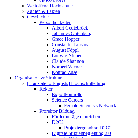
Glossar/FAQ
Weltoffene Hochschule
Zahlen & Fakten
Geschichte
Persönlichkeiten
Albert Geutebrück
Johannes Gutenberg
Grace Hopper
Constantin Lipsius
August Föppl
Ludwig Nieper
Claude Shannon
Norbert Wiener
Konrad Zuse
Organisation & Struktur
[Translate to English:] Hochschulleitung
Rektor
Exportkontrolle
Science Careers
Female Scientists Network
Prorektor Bildung
Förderanträge einreichen
D2C2
Projektergebnisse D2C2
Digitale Studienbegleitung 2.0