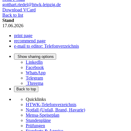
gotthart.riedel@htwk-leipzig.de
Download VCard
Back to list
Stand
17.06.2026
print page
recommend page
e-mail to editor: Telefonverzeichnis
Show sharing options
LinkedIn
Facebook
WhatsApp
Telegram
Threema
Back to top
Quicklinks
HTWK-Telefonverzeichnis
Notfall (Unfall, Brand, Havarie)
Mensa-Speiseplan
Stundenpläne
Prüfungen
Standorte & Anreise