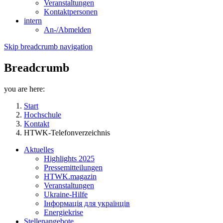
Veranstaltungen
Kontaktpersonen
intern
An-/Abmelden
Skip breadcrumb navigation
Breadcrumb
you are here:
Start
Hochschule
Kontakt
HTWK-Telefonverzeichnis
Aktuelles
Highlights 2025
Pressemitteilungen
HTWK.magazin
Veranstaltungen
Ukraine-Hilfe
Інформація для українців
Energiekrise
Stellenangebote