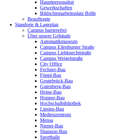
Hauptpersonalrat
Gewerkschaften
Bildschirmarbeitsplatz Brille
Beauftragte
Standorte & Lageplan
Campus barrierefrei
Über unsere Gebäude
Automatikmuseum
Campus Eilenburger Straße
Campus Liebknechtstraße
Campus Weigelstraße
City Office
Fechner-Bau
Föppl-Bau
Geutebrück-Bau
Gutenberg-Bau
Heine-Bau
Hopper-Bau
Hochschulbibliothek
Lipsius-Bau
Medienzentrum
Mensa
Nieper-Bau
Shannon-Bau
Sporthalle