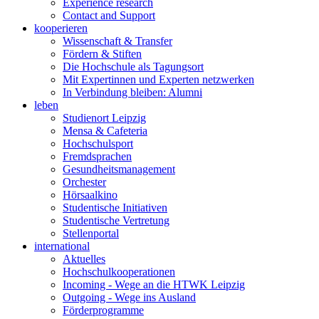
Experience research
Contact and Support
kooperieren
Wissenschaft & Transfer
Fördern & Stiften
Die Hochschule als Tagungsort
Mit Expertinnen und Experten netzwerken
In Verbindung bleiben: Alumni
leben
Studienort Leipzig
Mensa & Cafeteria
Hochschulsport
Fremdsprachen
Gesundheitsmanagement
Orchester
Hörsaalkino
Studentische Initiativen
Studentische Vertretung
Stellenportal
international
Aktuelles
Hochschulkooperationen
Incoming - Wege an die HTWK Leipzig
Outgoing - Wege ins Ausland
Förderprogramme