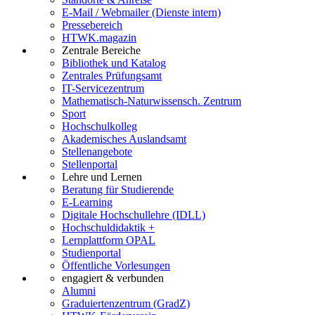
E-Mail / Webmailer (Dienste intern)
Pressebereich
HTWK.magazin
Zentrale Bereiche
Bibliothek und Katalog
Zentrales Prüfungsamt
IT-Servicezentrum
Mathematisch-Naturwissensch. Zentrum
Sport
Hochschulkolleg
Akademisches Auslandsamt
Stellenangebote
Stellenportal
Lehre und Lernen
Beratung für Studierende
E-Learning
Digitale Hochschullehre (IDLL)
Hochschuldidaktik +
Lernplattform OPAL
Studienportal
Öffentliche Vorlesungen
engagiert & verbunden
Alumni
Graduiertenzentrum (GradZ)