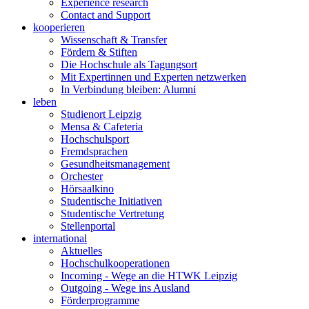
Experience research
Contact and Support
kooperieren
Wissenschaft & Transfer
Fördern & Stiften
Die Hochschule als Tagungsort
Mit Expertinnen und Experten netzwerken
In Verbindung bleiben: Alumni
leben
Studienort Leipzig
Mensa & Cafeteria
Hochschulsport
Fremdsprachen
Gesundheitsmanagement
Orchester
Hörsaalkino
Studentische Initiativen
Studentische Vertretung
Stellenportal
international
Aktuelles
Hochschulkooperationen
Incoming - Wege an die HTWK Leipzig
Outgoing - Wege ins Ausland
Förderprogramme