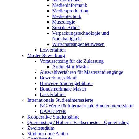
Medieninformatik
Medienproduktion
Medientechnik
Museologie
Soziale Arbeit
Verpackungstechnologie und
Nachhaltigkeit
Wirtschaftsingenieurwesen
Losverfahren
Master Bewerbung
Voraussetzung für die Zulassung
Architektur Master
Auswahlverfahren für Masterstudiengänge
Bewerbungsablauf
Hinweise Studiengebühren
Bonusmerkmale Master
Losverfahren
Internationale Studieninteressierte
NC-Werte für internationale Studieninteressierte
DAAD-Preis
Kooperative Studiengänge
Quereinstieg / Höheres Fachsemester - Quereinstieg
Zweitstudium
Studium ohne Abitur