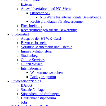
Gasthörende
Externat
Auswahlverfahren und NC-Werte
Örtlicher NC
NC-Werte für internationale Bewerbende
Rechtsgrundlagen für Bewerbungen
Einschreibung
Rechtsgrundlagen für die Bewerbung
Studienstart
Ausgabe der HTWK-Card
Bevor es los geht
Vorkurse Mathematik und Chemie
Immatrikulationsfeier
Studienbeginn
Online Services
Gut zu Wissen
Internationals
Willkommenswochen
Buddyprogramm
Studienfinanzierung
BAföG
Soziale Notlagen
Stipendien und Stiftungen
Deutschlandstipendium
Jobs