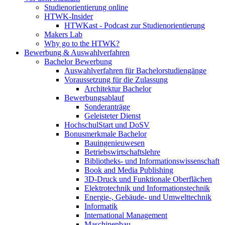
Studienorientierung online
HTWK-Insider
HTWKast - Podcast zur Studienorientierung
Makers Lab
Why go to the HTWK?
Bewerbung & Auswahlverfahren
Bachelor Bewerbung
Auswahlverfahren für Bachelorstudiengänge
Voraussetzung für die Zulassung
Architektur Bachelor
Bewerbungsablauf
Sonderanträge
Geleisteter Dienst
HochschulStart und DoSV
Bonusmerkmale Bachelor
Bauingenieuwesen
Betriebswirtschaftslehre
Bibliotheks- und Informationswissenschaft
Book and Media Publishing
3D-Druck und Funktionale Oberflächen
Elektrotechnik und Informationstechnik
Energie-, Gebäude- und Umwelttechnik
Informatik
International Management
Maschinenbau