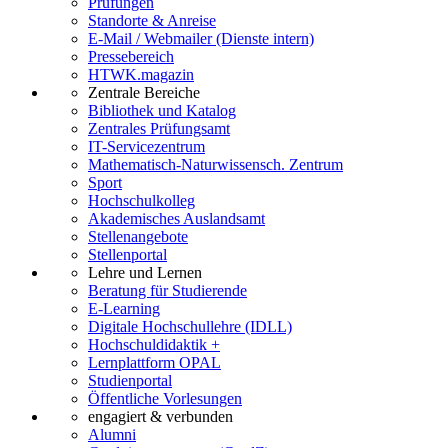
Prüfungen
Standorte & Anreise
E-Mail / Webmailer (Dienste intern)
Pressebereich
HTWK.magazin
Zentrale Bereiche
Bibliothek und Katalog
Zentrales Prüfungsamt
IT-Servicezentrum
Mathematisch-Naturwissensch. Zentrum
Sport
Hochschulkolleg
Akademisches Auslandsamt
Stellenangebote
Stellenportal
Lehre und Lernen
Beratung für Studierende
E-Learning
Digitale Hochschullehre (IDLL)
Hochschuldidaktik +
Lernplattform OPAL
Studienportal
Öffentliche Vorlesungen
engagiert & verbunden
Alumni