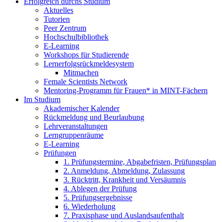
Erfolgreich durchs Studium
Aktuelles
Tutorien
Peer Zentrum
Hochschulbibliothek
E-Learning
Workshops für Studierende
Lernerfolgsrückmeldesystem
Mitmachen
Female Scientists Network
Mentoring-Programm für Frauen* in MINT-Fächern
Im Studium
Akademischer Kalender
Rückmeldung und Beurlaubung
Lehrveranstaltungen
Lerngruppenräume
E-Learning
Prüfungen
1. Prüfungstermine, Abgabefristen, Prüfungsplan
2. Anmeldung, Abmeldung, Zulassung
3. Rücktritt, Krankheit und Versäumnis
4. Ablegen der Prüfung
5. Prüfungsergebnisse
6. Wiederholung
7. Praxisphase und Auslandsaufenthalt