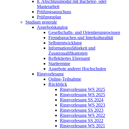
8. Abschlussmodul mit Bachelor- oder
Masterarbeit
Prüfungsausschuss
Prüfungsplan
Studium generale
Angebotskatalog
Gesellschafts- und Orientierungswissen
Fremdsprachen und Interkulturalität
Selbstentwicklung
Informationsfähigkeit und
Zusatzqualifikationen
Reflektiertes Ehrenamt
Starttermine
Angebote anderer Hochschulen
Ringvorlesung
Online-Teilnahme
Rückblick
Ringvorlesung WS 2025
Ringvorlesung WS 2025
Ringvorlesung SS 2024
Ringvorlesung WS 2023
Ringvorlesung SS 2023
Ringvorlesung WS 2022
Ringvorlesung SS 2022
Ringvorlesung WS 2021