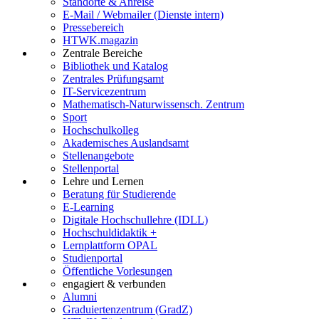
Standorte & Anreise
E-Mail / Webmailer (Dienste intern)
Pressebereich
HTWK.magazin
Zentrale Bereiche
Bibliothek und Katalog
Zentrales Prüfungsamt
IT-Servicezentrum
Mathematisch-Naturwissensch. Zentrum
Sport
Hochschulkolleg
Akademisches Auslandsamt
Stellenangebote
Stellenportal
Lehre und Lernen
Beratung für Studierende
E-Learning
Digitale Hochschullehre (IDLL)
Hochschuldidaktik +
Lernplattform OPAL
Studienportal
Öffentliche Vorlesungen
engagiert & verbunden
Alumni
Graduiertenzentrum (GradZ)