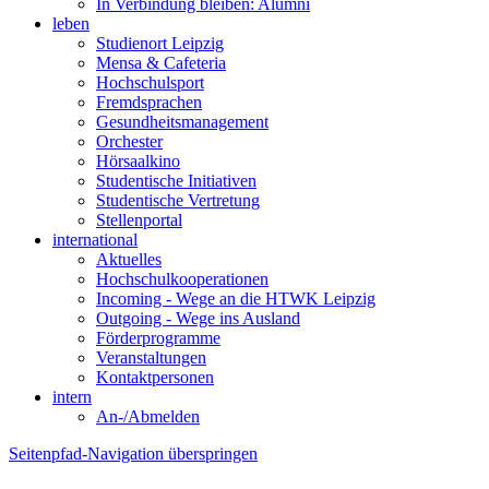
In Verbindung bleiben: Alumni
leben
Studienort Leipzig
Mensa & Cafeteria
Hochschulsport
Fremdsprachen
Gesundheitsmanagement
Orchester
Hörsaalkino
Studentische Initiativen
Studentische Vertretung
Stellenportal
international
Aktuelles
Hochschulkooperationen
Incoming - Wege an die HTWK Leipzig
Outgoing - Wege ins Ausland
Förderprogramme
Veranstaltungen
Kontaktpersonen
intern
An-/Abmelden
Seitenpfad-Navigation überspringen