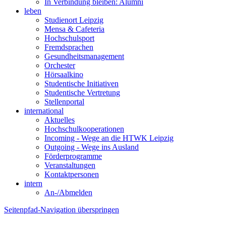
In Verbindung bleiben: Alumni
leben
Studienort Leipzig
Mensa & Cafeteria
Hochschulsport
Fremdsprachen
Gesundheitsmanagement
Orchester
Hörsaalkino
Studentische Initiativen
Studentische Vertretung
Stellenportal
international
Aktuelles
Hochschulkooperationen
Incoming - Wege an die HTWK Leipzig
Outgoing - Wege ins Ausland
Förderprogramme
Veranstaltungen
Kontaktpersonen
intern
An-/Abmelden
Seitenpfad-Navigation überspringen