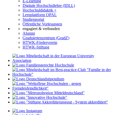
E-Learning
Digitale Hochschullehre (IDLL)
Hochschuldidaktik +
Lernplattform OPAL
Studienportal
Öffentliche Vorlesungen
engagiert & verbunden
Alumni
Graduiertenzentrum (GradZ)
HTWK-Förderverein
HTWK-Stiftung