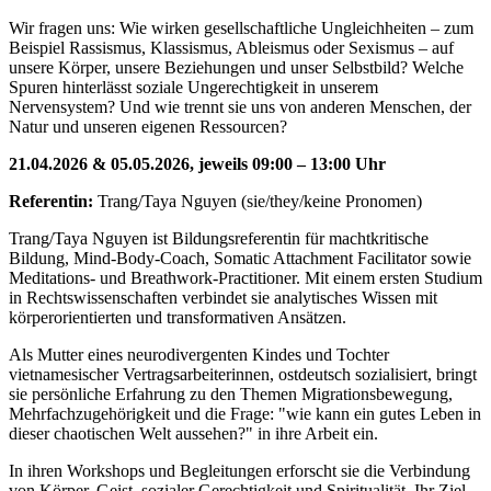
Wir fragen uns: Wie wirken gesellschaftliche Ungleichheiten – zum
Beispiel Rassismus, Klassismus, Ableismus oder Sexismus – auf
unsere Körper, unsere Beziehungen und unser Selbstbild? Welche
Spuren hinterlässt soziale Ungerechtigkeit in unserem
Nervensystem? Und wie trennt sie uns von anderen Menschen, der
Natur und unseren eigenen Ressourcen?
21.04.2026 & 05.05.2026, jeweils 09:00 – 13:00 Uhr
Referentin:
Trang/Taya Nguyen (sie/they/keine Pronomen)
Trang/Taya Nguyen ist Bildungsreferentin für machtkritische
Bildung, Mind-Body-Coach, Somatic Attachment Facilitator sowie
Meditations- und Breathwork-Practitioner. Mit einem ersten Studium
in Rechtswissenschaften verbindet sie analytisches Wissen mit
körperorientierten und transformativen Ansätzen.
Als Mutter eines neurodivergenten Kindes und Tochter
vietnamesischer Vertragsarbeiterinnen, ostdeutsch sozialisiert, bringt
sie persönliche Erfahrung zu den Themen Migrationsbewegung,
Mehrfachzugehörigkeit und die Frage: "wie kann ein gutes Leben in
dieser chaotischen Welt aussehen?" in ihre Arbeit ein.
In ihren Workshops und Begleitungen erforscht sie die Verbindung
von Körper, Geist, sozialer Gerechtigkeit und Spiritualität. Ihr Ziel