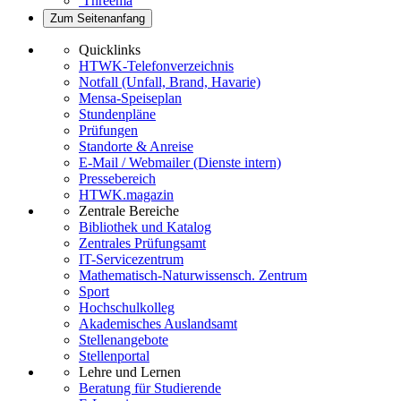
Threema
Zum Seitenanfang
Quicklinks
HTWK-Telefonverzeichnis
Notfall (Unfall, Brand, Havarie)
Mensa-Speiseplan
Stundenpläne
Prüfungen
Standorte & Anreise
E-Mail / Webmailer (Dienste intern)
Pressebereich
HTWK.magazin
Zentrale Bereiche
Bibliothek und Katalog
Zentrales Prüfungsamt
IT-Servicezentrum
Mathematisch-Naturwissensch. Zentrum
Sport
Hochschulkolleg
Akademisches Auslandsamt
Stellenangebote
Stellenportal
Lehre und Lernen
Beratung für Studierende