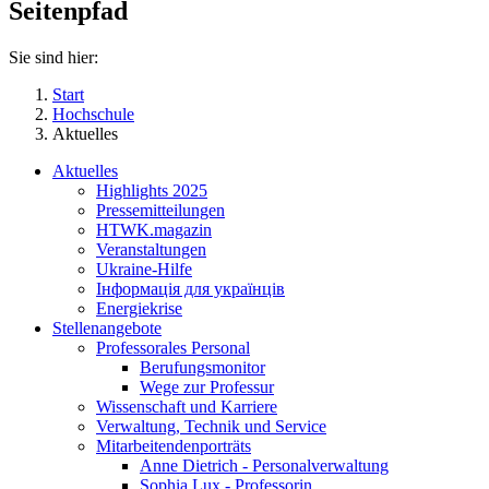
Seitenpfad
Sie sind hier:
Start
Hochschule
Aktuelles
Aktuelles
Highlights 2025
Pressemitteilungen
HTWK.magazin
Veranstaltungen
Ukraine-Hilfe
Інформація для українців
Energiekrise
Stellenangebote
Professorales Personal
Berufungsmonitor
Wege zur Professur
Wissenschaft und Karriere
Verwaltung, Technik und Service
Mitarbeitendenporträts
Anne Dietrich - Personalverwaltung
Sophia Lux - Professorin