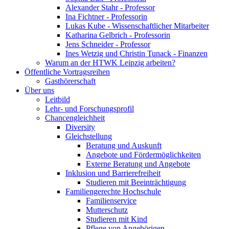
Alexander Stahr - Professor
Ina Fichtner - Professorin
Lukas Kube - Wissenschaftlicher Mitarbeiter
Katharina Gelbrich - Professorin
Jens Schneider - Professor
Ines Wetzig und Christin Tunack - Finanzen
Warum an der HTWK Leipzig arbeiten?
Öffentliche Vortragsreihen
Gasthörerschaft
Über uns
Leitbild
Lehr- und Forschungsprofil
Chancengleichheit
Diversity
Gleichstellung
Beratung und Auskunft
Angebote und Fördermöglichkeiten
Externe Beratung und Angebote
Inklusion und Barrierefreiheit
Studieren mit Beeinträchtigung
Familiengerechte Hochschule
Familienservice
Mutterschutz
Studieren mit Kind
Pflege von Angehörigen