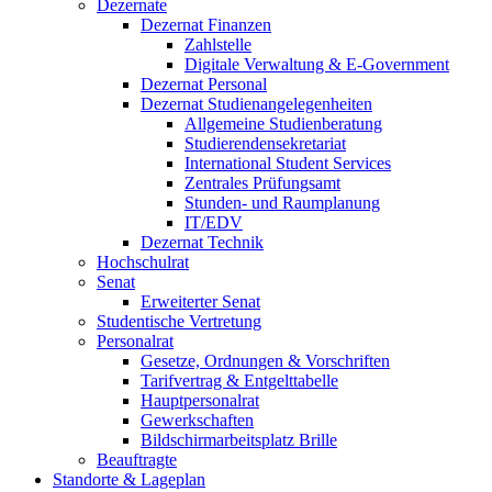
Dezernate
Dezernat Finanzen
Zahlstelle
Digitale Verwaltung & E-Government
Dezernat Personal
Dezernat Studienangelegenheiten
Allgemeine Studienberatung
Studierendensekretariat
International Student Services
Zentrales Prüfungsamt
Stunden- und Raumplanung
IT/EDV
Dezernat Technik
Hochschulrat
Senat
Erweiterter Senat
Studentische Vertretung
Personalrat
Gesetze, Ordnungen & Vorschriften
Tarifvertrag & Entgelttabelle
Hauptpersonalrat
Gewerkschaften
Bildschirmarbeitsplatz Brille
Beauftragte
Standorte & Lageplan