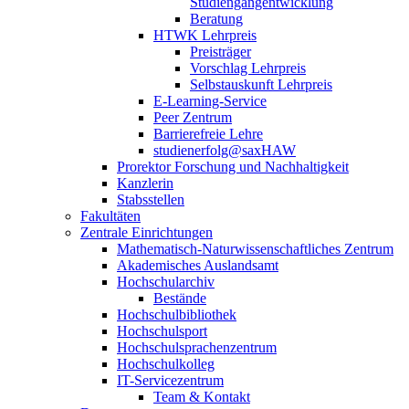
Studiengangentwicklung
Beratung
HTWK Lehrpreis
Preisträger
Vorschlag Lehrpreis
Selbstauskunft Lehrpreis
E-Learning-Service
Peer Zentrum
Barrierefreie Lehre
studienerfolg@saxHAW
Prorektor Forschung und Nachhaltigkeit
Kanzlerin
Stabsstellen
Fakultäten
Zentrale Einrichtungen
Mathematisch-Naturwissenschaftliches Zentrum
Akademisches Auslandsamt
Hochschularchiv
Bestände
Hochschulbibliothek
Hochschulsport
Hochschulsprachenzentrum
Hochschulkolleg
IT-Servicezentrum
Team & Kontakt