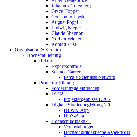
Albert Geutebrück
Johannes Gutenberg
Grace Hopper
Constantin Lipsius
August Föppl
Ludwig Nieper
Claude Shannon
Norbert Wiener
Konrad Zuse
Organisation & Struktur
Hochschulleitung
Rektor
Exportkontrolle
Science Careers
Female Scientists Network
Prorektor Bildung
Förderanträge einreichen
D2C2
Projektergebnisse D2C2
Digitale Studienbegleitung 2.0
HTWK-App
HOZ-App
Hochschuldidaktik+
Veranstaltungen
Hochschuldidaktische Aspekte der