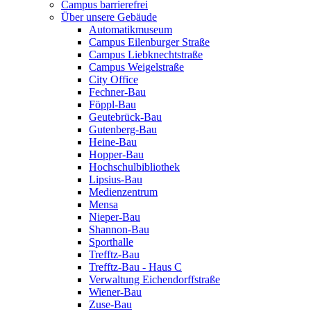
Campus barrierefrei
Über unsere Gebäude
Automatikmuseum
Campus Eilenburger Straße
Campus Liebknechtstraße
Campus Weigelstraße
City Office
Fechner-Bau
Föppl-Bau
Geutebrück-Bau
Gutenberg-Bau
Heine-Bau
Hopper-Bau
Hochschulbibliothek
Lipsius-Bau
Medienzentrum
Mensa
Nieper-Bau
Shannon-Bau
Sporthalle
Trefftz-Bau
Trefftz-Bau - Haus C
Verwaltung Eichendorffstraße
Wiener-Bau
Zuse-Bau