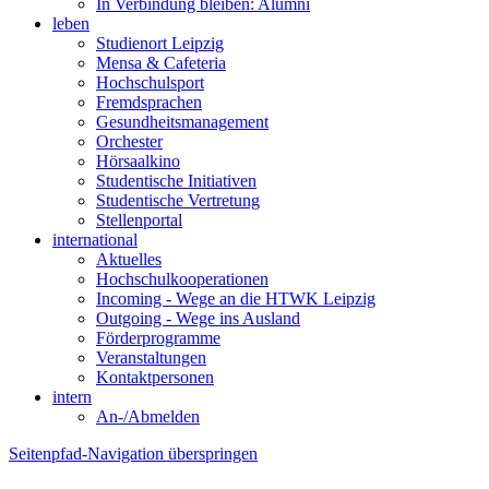
In Verbindung bleiben: Alumni
leben
Studienort Leipzig
Mensa & Cafeteria
Hochschulsport
Fremdsprachen
Gesundheitsmanagement
Orchester
Hörsaalkino
Studentische Initiativen
Studentische Vertretung
Stellenportal
international
Aktuelles
Hochschulkooperationen
Incoming - Wege an die HTWK Leipzig
Outgoing - Wege ins Ausland
Förderprogramme
Veranstaltungen
Kontaktpersonen
intern
An-/Abmelden
Seitenpfad-Navigation überspringen