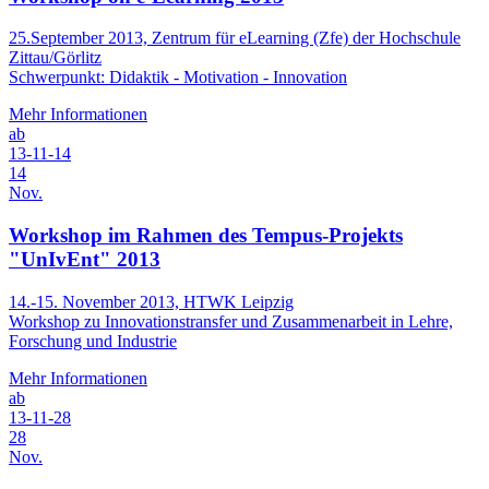
25.September 2013, Zentrum für eLearning (Zfe) der Hochschule
Zittau/Görlitz
Schwerpunkt: Didaktik - Motivation - Innovation
Mehr Informationen
ab
13-11-14
14
Nov.
Workshop im Rahmen des Tempus-Projekts
"UnIvEnt" 2013
14.-15. November 2013, HTWK Leipzig
Workshop zu Innovationstransfer und Zusammenarbeit in Lehre,
Forschung und Industrie
Mehr Informationen
ab
13-11-28
28
Nov.