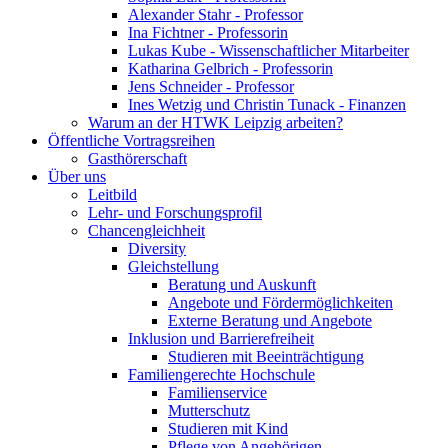
Alexander Stahr - Professor
Ina Fichtner - Professorin
Lukas Kube - Wissenschaftlicher Mitarbeiter
Katharina Gelbrich - Professorin
Jens Schneider - Professor
Ines Wetzig und Christin Tunack - Finanzen
Warum an der HTWK Leipzig arbeiten?
Öffentliche Vortragsreihen
Gasthörerschaft
Über uns
Leitbild
Lehr- und Forschungsprofil
Chancengleichheit
Diversity
Gleichstellung
Beratung und Auskunft
Angebote und Fördermöglichkeiten
Externe Beratung und Angebote
Inklusion und Barrierefreiheit
Studieren mit Beeinträchtigung
Familiengerechte Hochschule
Familienservice
Mutterschutz
Studieren mit Kind
Pflege von Angehörigen