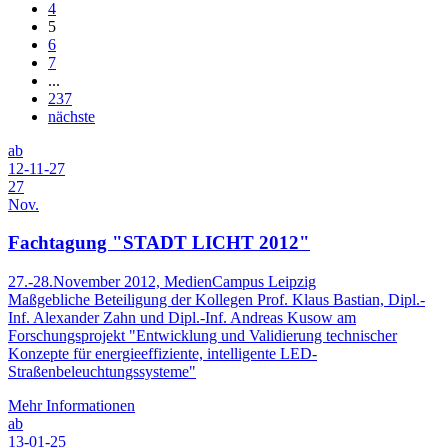
4
5
6
7
...
237
nächste
ab
12-11-27
27
Nov.
Fachtagung "STADT LICHT 2012"
27.-28.November 2012, MedienCampus Leipzig
Maßgebliche Beteiligung der Kollegen Prof. Klaus Bastian, Dipl.-
Inf. Alexander Zahn und Dipl.-Inf. Andreas Kusow am
Forschungsprojekt "Entwicklung und Validierung technischer
Konzepte für energieeffiziente, intelligente LED-
Straßenbeleuchtungssysteme"
Mehr Informationen
ab
13-01-25