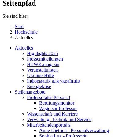
Seitenpfad
Sie sind hier:
Start
Hochschule
Aktuelles
Aktuelles
Highlights 2025
Pressemitteilungen
HTWK.magazin
Veranstaltungen
Ukraine-Hilfe
Інформація для українців
Energiekrise
Stellenangebote
Professorales Personal
Berufungsmonitor
Wege zur Professur
Wissenschaft und Karriere
Verwaltung, Technik und Service
Mitarbeitendenporträts
Anne Dietrich - Personalverwaltung
Sophia Lux - Professorin