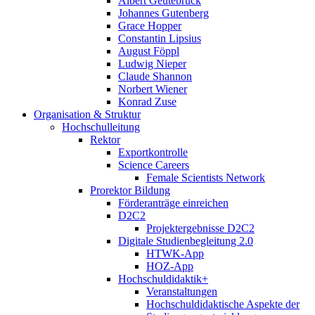
Albert Geutebrück
Johannes Gutenberg
Grace Hopper
Constantin Lipsius
August Föppl
Ludwig Nieper
Claude Shannon
Norbert Wiener
Konrad Zuse
Organisation & Struktur
Hochschulleitung
Rektor
Exportkontrolle
Science Careers
Female Scientists Network
Prorektor Bildung
Förderanträge einreichen
D2C2
Projektergebnisse D2C2
Digitale Studienbegleitung 2.0
HTWK-App
HOZ-App
Hochschuldidaktik+
Veranstaltungen
Hochschuldidaktische Aspekte der