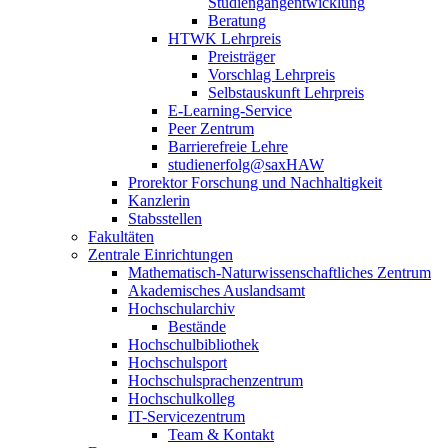
Studiengangentwicklung
Beratung
HTWK Lehrpreis
Preisträger
Vorschlag Lehrpreis
Selbstauskunft Lehrpreis
E-Learning-Service
Peer Zentrum
Barrierefreie Lehre
studienerfolg@saxHAW
Prorektor Forschung und Nachhaltigkeit
Kanzlerin
Stabsstellen
Fakultäten
Zentrale Einrichtungen
Mathematisch-Naturwissenschaftliches Zentrum
Akademisches Auslandsamt
Hochschularchiv
Bestände
Hochschulbibliothek
Hochschulsport
Hochschulsprachenzentrum
Hochschulkolleg
IT-Servicezentrum
Team & Kontakt