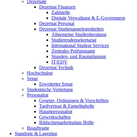
Dezernate
Dezernat Finanzen
Zahlstelle
Digitale Verwaltung & E-Government
Dezernat Personal
Dezernat Studienangelegenheiten
Allgemeine Studienberatung
Studierendensekretariat
International Student Services
Zentrales Prüfungsamt
Stunden- und Raumplanung
IT/EDV
Dezernat Technik
Hochschulrat
Senat
Erweiterter Senat
Studentische Vertretung
Personalrat
Gesetze, Ordnungen & Vorschriften
Tarifvertrag & Entgelttabelle
Hauptpersonalrat
Gewerkschaften
Bildschirmarbeitsplatz Brille
Beauftragte
Standorte & Lageplan