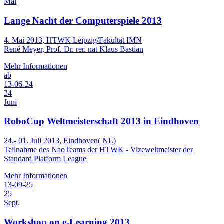
Mai
Lange Nacht der Computerspiele 2013
4. Mai 2013, HTWK Leipzig/Fakultät IMN
René Meyer, Prof. Dr. rer. nat Klaus Bastian
Mehr Informationen
ab
13-06-24
24
Juni
RoboCup Weltmeisterschaft 2013 in Eindhoven
24.- 01. Juli 2013, Eindhoven( NL)
Teilnahme des NaoTeams der HTWK - Vizeweltmeister der
Standard Platform League
Mehr Informationen
13-09-25
25
Sept.
Workshop on e-Learning 2013