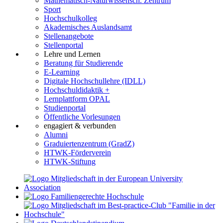
Mathematisch-Naturwissensch. Zentrum
Sport
Hochschulkolleg
Akademisches Auslandsamt
Stellenangebote
Stellenportal
Lehre und Lernen
Beratung für Studierende
E-Learning
Digitale Hochschullehre (IDLL)
Hochschuldidaktik +
Lernplattform OPAL
Studienportal
Öffentliche Vorlesungen
engagiert & verbunden
Alumni
Graduiertenzentrum (GradZ)
HTWK-Förderverein
HTWK-Stiftung