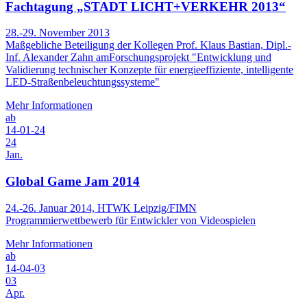
Fachtagung „STADT LICHT+VERKEHR 2013“
28.-29. November 2013
Maßgebliche Beteiligung der Kollegen Prof. Klaus Bastian, Dipl.-
Inf. Alexander Zahn amForschungsprojekt "Entwicklung und
Validierung technischer Konzepte für energieeffiziente, intelligente
LED-Straßenbeleuchtungssysteme"
Mehr Informationen
ab
14-01-24
24
Jan.
Global Game Jam 2014
24.-26. Januar 2014, HTWK Leipzig/FIMN
Programmierwettbewerb für Entwickler von Videospielen
Mehr Informationen
ab
14-04-03
03
Apr.