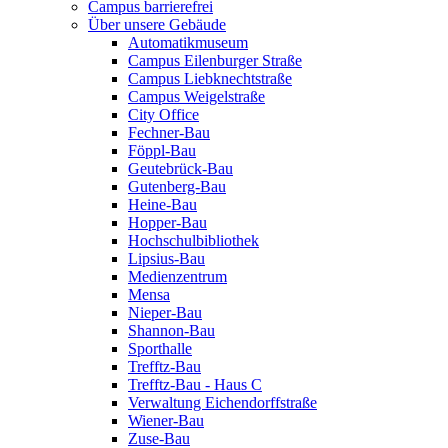
Campus barrierefrei
Über unsere Gebäude
Automatikmuseum
Campus Eilenburger Straße
Campus Liebknechtstraße
Campus Weigelstraße
City Office
Fechner-Bau
Föppl-Bau
Geutebrück-Bau
Gutenberg-Bau
Heine-Bau
Hopper-Bau
Hochschulbibliothek
Lipsius-Bau
Medienzentrum
Mensa
Nieper-Bau
Shannon-Bau
Sporthalle
Trefftz-Bau
Trefftz-Bau - Haus C
Verwaltung Eichendorffstraße
Wiener-Bau
Zuse-Bau