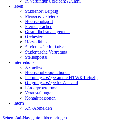
In Verbindung bleiben: Alumni
leben
Studienort Leipzig
Mensa & Cafeteria
Hochschulsport
Fremdsprachen
Gesundheitsmanagement
Orchester
Hörsaalkino
Studentische Initiativen
Studentische Vertretung
Stellenportal
international
Aktuelles
Hochschulkooperationen
Incoming - Wege an die HTWK Leipzig
Outgoing - Wege ins Ausland
Förderprogramme
Veranstaltungen
Kontaktpersonen
intern
An-/Abmelden
Seitenpfad-Navigation überspringen