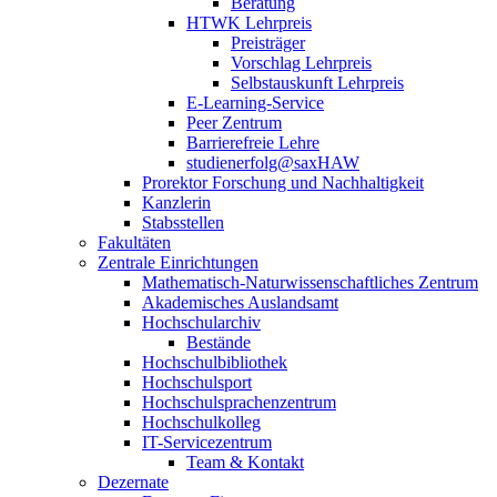
Beratung
HTWK Lehrpreis
Preisträger
Vorschlag Lehrpreis
Selbstauskunft Lehrpreis
E-Learning-Service
Peer Zentrum
Barrierefreie Lehre
studienerfolg@saxHAW
Prorektor Forschung und Nachhaltigkeit
Kanzlerin
Stabsstellen
Fakultäten
Zentrale Einrichtungen
Mathematisch-Naturwissenschaftliches Zentrum
Akademisches Auslandsamt
Hochschularchiv
Bestände
Hochschulbibliothek
Hochschulsport
Hochschulsprachenzentrum
Hochschulkolleg
IT-Servicezentrum
Team & Kontakt
Dezernate