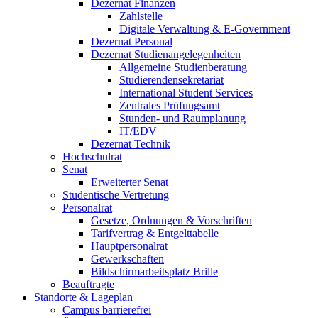
Dezernat Finanzen
Zahlstelle
Digitale Verwaltung & E-Government
Dezernat Personal
Dezernat Studienangelegenheiten
Allgemeine Studienberatung
Studierendensekretariat
International Student Services
Zentrales Prüfungsamt
Stunden- und Raumplanung
IT/EDV
Dezernat Technik
Hochschulrat
Senat
Erweiterter Senat
Studentische Vertretung
Personalrat
Gesetze, Ordnungen & Vorschriften
Tarifvertrag & Entgelttabelle
Hauptpersonalrat
Gewerkschaften
Bildschirmarbeitsplatz Brille
Beauftragte
Standorte & Lageplan
Campus barrierefrei