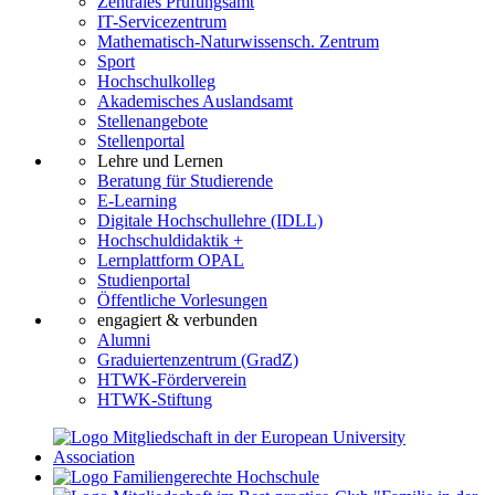
Zentrales Prüfungsamt
IT-Servicezentrum
Mathematisch-Naturwissensch. Zentrum
Sport
Hochschulkolleg
Akademisches Auslandsamt
Stellenangebote
Stellenportal
Lehre und Lernen
Beratung für Studierende
E-Learning
Digitale Hochschullehre (IDLL)
Hochschuldidaktik +
Lernplattform OPAL
Studienportal
Öffentliche Vorlesungen
engagiert & verbunden
Alumni
Graduiertenzentrum (GradZ)
HTWK-Förderverein
HTWK-Stiftung