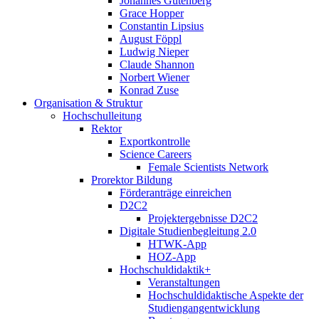
Johannes Gutenberg
Grace Hopper
Constantin Lipsius
August Föppl
Ludwig Nieper
Claude Shannon
Norbert Wiener
Konrad Zuse
Organisation & Struktur
Hochschulleitung
Rektor
Exportkontrolle
Science Careers
Female Scientists Network
Prorektor Bildung
Förderanträge einreichen
D2C2
Projektergebnisse D2C2
Digitale Studienbegleitung 2.0
HTWK-App
HOZ-App
Hochschuldidaktik+
Veranstaltungen
Hochschuldidaktische Aspekte der
Studiengangentwicklung