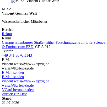
M. Sc.
Vincent Gunnar Weiß
Wissenschaftlicher Mitarbeiter
Bereich
Rektor
Raum
Campus Eilenburger Straße (früher Forschungszentrum Life Science
& Engineering: FZE)
CE A 012
Telefon
+49 341 3076-3143
E-Mail
vincent.weiss@htwk-leipzig.de
weisz@ftz-leipzig.de
E-Mail senden
E-Mail senden
vincent.weiss@htwk-leipzig.de
weisz@ftz-leipzig.de
VCard herunterladen
Zurück zur Liste
Stand
21.07.2026