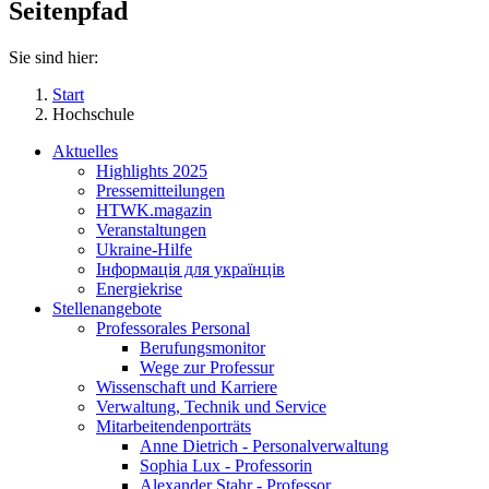
Seitenpfad
Sie sind hier:
Start
Hochschule
Aktuelles
Highlights 2025
Pressemitteilungen
HTWK.magazin
Veranstaltungen
Ukraine-Hilfe
Інформація для українців
Energiekrise
Stellenangebote
Professorales Personal
Berufungsmonitor
Wege zur Professur
Wissenschaft und Karriere
Verwaltung, Technik und Service
Mitarbeitendenporträts
Anne Dietrich - Personalverwaltung
Sophia Lux - Professorin
Alexander Stahr - Professor