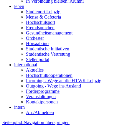
In Verbindung bleiben: Alumni
leben
Studienort Leipzig
Mensa & Cafeteria
Hochschulsport
Fremdsprachen
Gesundheitsmanagement
Orchester
Hörsaalkino
Studentische Initiativen
Studentische Vertretung
Stellenportal
international
Aktuelles
Hochschulkooperationen
Incoming - Wege an die HTWK Leipzig
Outgoing - Wege ins Ausland
Förderprogramme
Veranstaltungen
Kontaktpersonen
intern
An-/Abmelden
Seitenpfad-Navigation überspringen