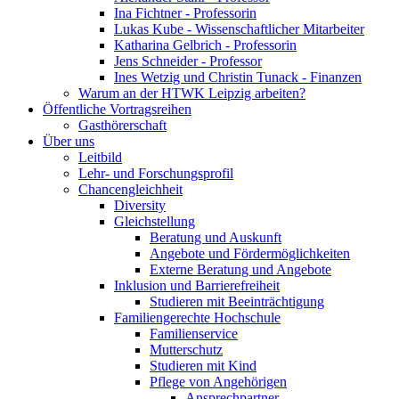
Ina Fichtner - Professorin
Lukas Kube - Wissenschaftlicher Mitarbeiter
Katharina Gelbrich - Professorin
Jens Schneider - Professor
Ines Wetzig und Christin Tunack - Finanzen
Warum an der HTWK Leipzig arbeiten?
Öffentliche Vortragsreihen
Gasthörerschaft
Über uns
Leitbild
Lehr- und Forschungsprofil
Chancengleichheit
Diversity
Gleichstellung
Beratung und Auskunft
Angebote und Fördermöglichkeiten
Externe Beratung und Angebote
Inklusion und Barrierefreiheit
Studieren mit Beeinträchtigung
Familiengerechte Hochschule
Familienservice
Mutterschutz
Studieren mit Kind
Pflege von Angehörigen
Ansprechpartner