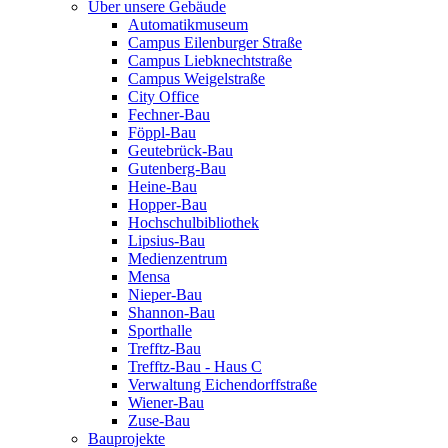
Über unsere Gebäude
Automatikmuseum
Campus Eilenburger Straße
Campus Liebknechtstraße
Campus Weigelstraße
City Office
Fechner-Bau
Föppl-Bau
Geutebrück-Bau
Gutenberg-Bau
Heine-Bau
Hopper-Bau
Hochschulbibliothek
Lipsius-Bau
Medienzentrum
Mensa
Nieper-Bau
Shannon-Bau
Sporthalle
Trefftz-Bau
Trefftz-Bau - Haus C
Verwaltung Eichendorffstraße
Wiener-Bau
Zuse-Bau
Bauprojekte