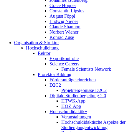
Johannes Gutenberg
Grace Hopper
Constantin Lipsius
August Föppl
Ludwig Nieper
Claude Shannon
Norbert Wiener
Konrad Zuse
Organisation & Struktur
Hochschulleitung
Rektor
Exportkontrolle
Science Careers
Female Scientists Network
Prorektor Bildung
Förderanträge einreichen
D2C2
Projektergebnisse D2C2
Digitale Studienbegleitung 2.0
HTWK-App
HOZ-App
Hochschuldidaktik+
Veranstaltungen
Hochschuldidaktische Aspekte der
Studiengangentwicklung