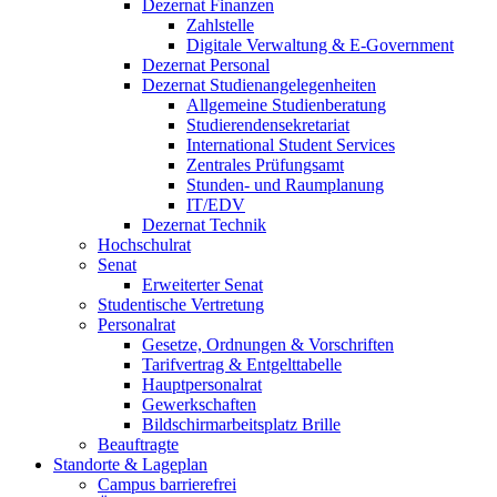
Dezernat Finanzen
Zahlstelle
Digitale Verwaltung & E-Government
Dezernat Personal
Dezernat Studienangelegenheiten
Allgemeine Studienberatung
Studierendensekretariat
International Student Services
Zentrales Prüfungsamt
Stunden- und Raumplanung
IT/EDV
Dezernat Technik
Hochschulrat
Senat
Erweiterter Senat
Studentische Vertretung
Personalrat
Gesetze, Ordnungen & Vorschriften
Tarifvertrag & Entgelttabelle
Hauptpersonalrat
Gewerkschaften
Bildschirmarbeitsplatz Brille
Beauftragte
Standorte & Lageplan
Campus barrierefrei