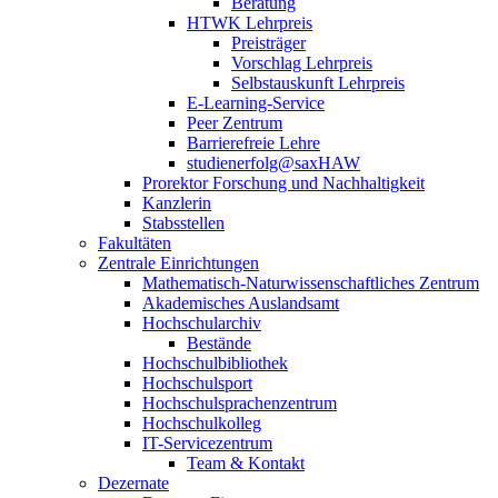
Beratung
HTWK Lehrpreis
Preisträger
Vorschlag Lehrpreis
Selbstauskunft Lehrpreis
E-Learning-Service
Peer Zentrum
Barrierefreie Lehre
studienerfolg@saxHAW
Prorektor Forschung und Nachhaltigkeit
Kanzlerin
Stabsstellen
Fakultäten
Zentrale Einrichtungen
Mathematisch-Naturwissenschaftliches Zentrum
Akademisches Auslandsamt
Hochschularchiv
Bestände
Hochschulbibliothek
Hochschulsport
Hochschulsprachenzentrum
Hochschulkolleg
IT-Servicezentrum
Team & Kontakt
Dezernate