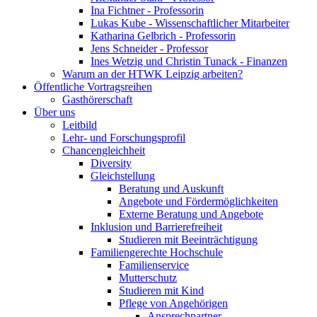
Ina Fichtner - Professorin
Lukas Kube - Wissenschaftlicher Mitarbeiter
Katharina Gelbrich - Professorin
Jens Schneider - Professor
Ines Wetzig und Christin Tunack - Finanzen
Warum an der HTWK Leipzig arbeiten?
Öffentliche Vortragsreihen
Gasthörerschaft
Über uns
Leitbild
Lehr- und Forschungsprofil
Chancengleichheit
Diversity
Gleichstellung
Beratung und Auskunft
Angebote und Fördermöglichkeiten
Externe Beratung und Angebote
Inklusion und Barrierefreiheit
Studieren mit Beeinträchtigung
Familiengerechte Hochschule
Familienservice
Mutterschutz
Studieren mit Kind
Pflege von Angehörigen
Ansprechpartner