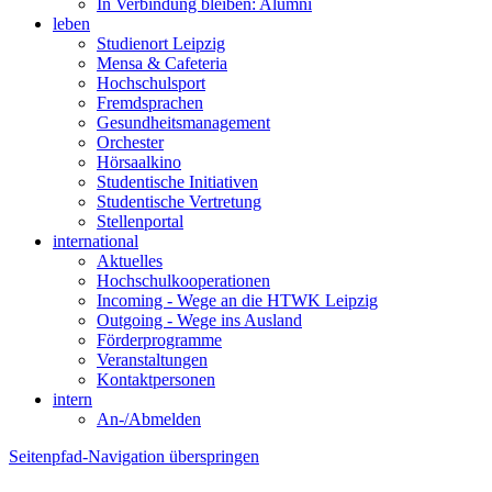
In Verbindung bleiben: Alumni
leben
Studienort Leipzig
Mensa & Cafeteria
Hochschulsport
Fremdsprachen
Gesundheitsmanagement
Orchester
Hörsaalkino
Studentische Initiativen
Studentische Vertretung
Stellenportal
international
Aktuelles
Hochschulkooperationen
Incoming - Wege an die HTWK Leipzig
Outgoing - Wege ins Ausland
Förderprogramme
Veranstaltungen
Kontaktpersonen
intern
An-/Abmelden
Seitenpfad-Navigation überspringen