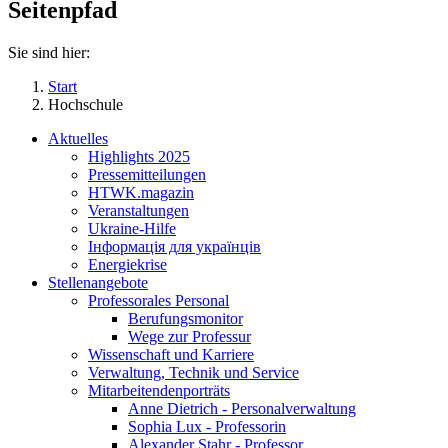
Seitenpfad
Sie sind hier:
Start
Hochschule
Aktuelles
Highlights 2025
Pressemitteilungen
HTWK.magazin
Veranstaltungen
Ukraine-Hilfe
Інформація для українців
Energiekrise
Stellenangebote
Professorales Personal
Berufungsmonitor
Wege zur Professur
Wissenschaft und Karriere
Verwaltung, Technik und Service
Mitarbeitendenporträts
Anne Dietrich - Personalverwaltung
Sophia Lux - Professorin
Alexander Stahr - Professor