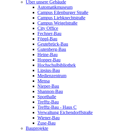
Über unsere Gebäude
Automatikmuseum
Campus Eilenburger Straße
Campus Liebknechtstraße
Campus Weigelstraße
City Office
Fechner-Bau
Föppl-Bau
Geutebrück-Bau
Gutenberg-Bau
Heine-Bau
Hopper-Bau
Hochschulbibliothek
Lipsius-Bau
Medienzentrum
Mensa
Nieper-Bau
Shannon-Bau
Sporthalle
Trefftz-Bau
Trefftz-Bau - Haus C
Verwaltung Eichendorffstraße
Wiener-Bau
Zuse-Bau
Bauprojekte