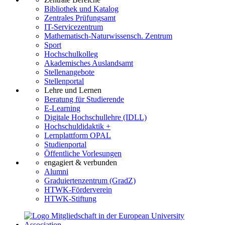
Bibliothek und Katalog
Zentrales Prüfungsamt
IT-Servicezentrum
Mathematisch-Naturwissensch. Zentrum
Sport
Hochschulkolleg
Akademisches Auslandsamt
Stellenangebote
Stellenportal
Lehre und Lernen
Beratung für Studierende
E-Learning
Digitale Hochschullehre (IDLL)
Hochschuldidaktik +
Lernplattform OPAL
Studienportal
Öffentliche Vorlesungen
engagiert & verbunden
Alumni
Graduiertenzentrum (GradZ)
HTWK-Förderverein
HTWK-Stiftung