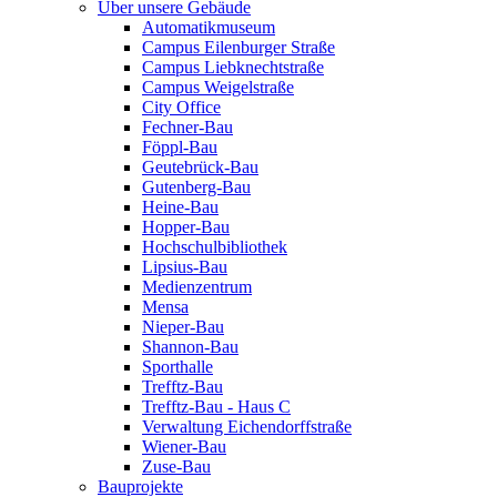
Über unsere Gebäude
Automatikmuseum
Campus Eilenburger Straße
Campus Liebknechtstraße
Campus Weigelstraße
City Office
Fechner-Bau
Föppl-Bau
Geutebrück-Bau
Gutenberg-Bau
Heine-Bau
Hopper-Bau
Hochschulbibliothek
Lipsius-Bau
Medienzentrum
Mensa
Nieper-Bau
Shannon-Bau
Sporthalle
Trefftz-Bau
Trefftz-Bau - Haus C
Verwaltung Eichendorffstraße
Wiener-Bau
Zuse-Bau
Bauprojekte