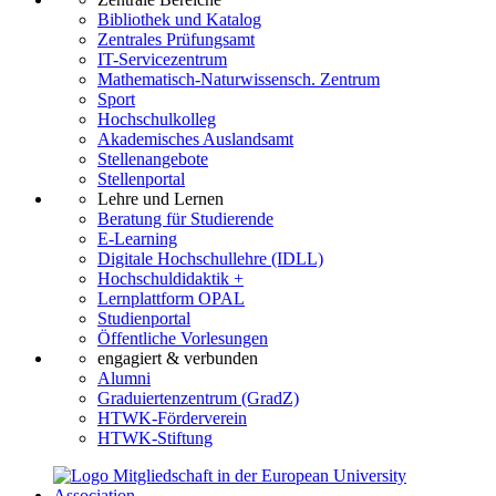
Bibliothek und Katalog
Zentrales Prüfungsamt
IT-Servicezentrum
Mathematisch-Naturwissensch. Zentrum
Sport
Hochschulkolleg
Akademisches Auslandsamt
Stellenangebote
Stellenportal
Lehre und Lernen
Beratung für Studierende
E-Learning
Digitale Hochschullehre (IDLL)
Hochschuldidaktik +
Lernplattform OPAL
Studienportal
Öffentliche Vorlesungen
engagiert & verbunden
Alumni
Graduiertenzentrum (GradZ)
HTWK-Förderverein
HTWK-Stiftung