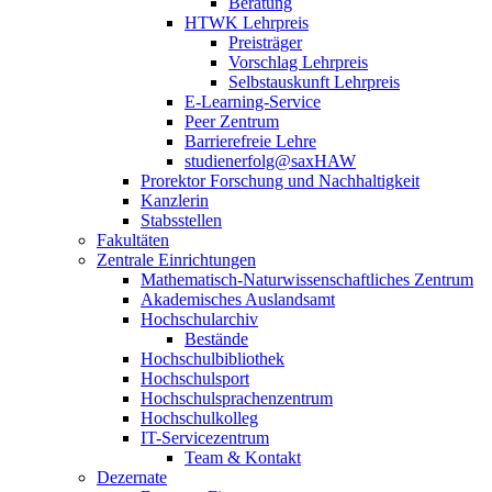
Beratung
HTWK Lehrpreis
Preisträger
Vorschlag Lehrpreis
Selbstauskunft Lehrpreis
E-Learning-Service
Peer Zentrum
Barrierefreie Lehre
studienerfolg@saxHAW
Prorektor Forschung und Nachhaltigkeit
Kanzlerin
Stabsstellen
Fakultäten
Zentrale Einrichtungen
Mathematisch-Naturwissenschaftliches Zentrum
Akademisches Auslandsamt
Hochschularchiv
Bestände
Hochschulbibliothek
Hochschulsport
Hochschulsprachenzentrum
Hochschulkolleg
IT-Servicezentrum
Team & Kontakt
Dezernate