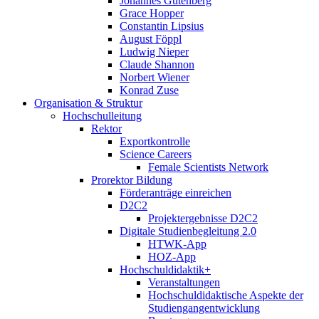
Johannes Gutenberg
Grace Hopper
Constantin Lipsius
August Föppl
Ludwig Nieper
Claude Shannon
Norbert Wiener
Konrad Zuse
Organisation & Struktur
Hochschulleitung
Rektor
Exportkontrolle
Science Careers
Female Scientists Network
Prorektor Bildung
Förderanträge einreichen
D2C2
Projektergebnisse D2C2
Digitale Studienbegleitung 2.0
HTWK-App
HOZ-App
Hochschuldidaktik+
Veranstaltungen
Hochschuldidaktische Aspekte der
Studiengangentwicklung