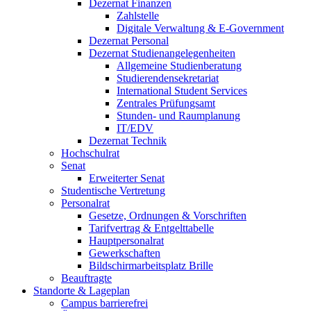
Dezernat Finanzen
Zahlstelle
Digitale Verwaltung & E-Government
Dezernat Personal
Dezernat Studienangelegenheiten
Allgemeine Studienberatung
Studierendensekretariat
International Student Services
Zentrales Prüfungsamt
Stunden- und Raumplanung
IT/EDV
Dezernat Technik
Hochschulrat
Senat
Erweiterter Senat
Studentische Vertretung
Personalrat
Gesetze, Ordnungen & Vorschriften
Tarifvertrag & Entgelttabelle
Hauptpersonalrat
Gewerkschaften
Bildschirmarbeitsplatz Brille
Beauftragte
Standorte & Lageplan
Campus barrierefrei