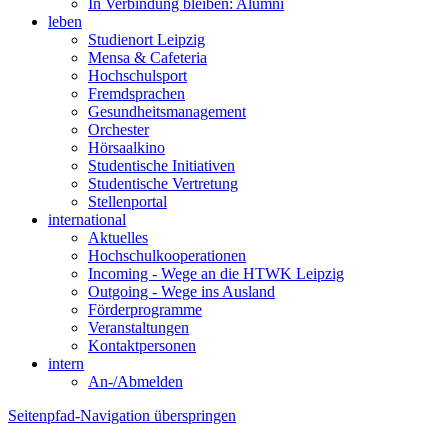
In Verbindung bleiben: Alumni
leben
Studienort Leipzig
Mensa & Cafeteria
Hochschulsport
Fremdsprachen
Gesundheitsmanagement
Orchester
Hörsaalkino
Studentische Initiativen
Studentische Vertretung
Stellenportal
international
Aktuelles
Hochschulkooperationen
Incoming - Wege an die HTWK Leipzig
Outgoing - Wege ins Ausland
Förderprogramme
Veranstaltungen
Kontaktpersonen
intern
An-/Abmelden
Seitenpfad-Navigation überspringen