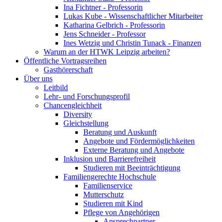
Ina Fichtner - Professorin
Lukas Kube - Wissenschaftlicher Mitarbeiter
Katharina Gelbrich - Professorin
Jens Schneider - Professor
Ines Wetzig und Christin Tunack - Finanzen
Warum an der HTWK Leipzig arbeiten?
Öffentliche Vortragsreihen
Gasthörerschaft
Über uns
Leitbild
Lehr- und Forschungsprofil
Chancengleichheit
Diversity
Gleichstellung
Beratung und Auskunft
Angebote und Fördermöglichkeiten
Externe Beratung und Angebote
Inklusion und Barrierefreiheit
Studieren mit Beeinträchtigung
Familiengerechte Hochschule
Familienservice
Mutterschutz
Studieren mit Kind
Pflege von Angehörigen
Ansprechpartner