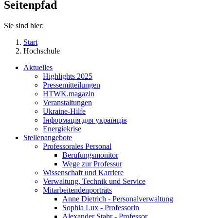
Seitenpfad
Sie sind hier:
Start
Hochschule
Aktuelles
Highlights 2025
Pressemitteilungen
HTWK.magazin
Veranstaltungen
Ukraine-Hilfe
Інформація для українців
Energiekrise
Stellenangebote
Professorales Personal
Berufungsmonitor
Wege zur Professur
Wissenschaft und Karriere
Verwaltung, Technik und Service
Mitarbeitendenporträts
Anne Dietrich - Personalverwaltung
Sophia Lux - Professorin
Alexander Stahr - Professor