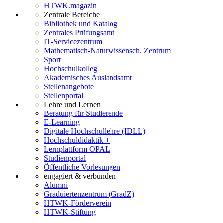
HTWK.magazin
Zentrale Bereiche
Bibliothek und Katalog
Zentrales Prüfungsamt
IT-Servicezentrum
Mathematisch-Naturwissensch. Zentrum
Sport
Hochschulkolleg
Akademisches Auslandsamt
Stellenangebote
Stellenportal
Lehre und Lernen
Beratung für Studierende
E-Learning
Digitale Hochschullehre (IDLL)
Hochschuldidaktik +
Lernplattform OPAL
Studienportal
Öffentliche Vorlesungen
engagiert & verbunden
Alumni
Graduiertenzentrum (GradZ)
HTWK-Förderverein
HTWK-Stiftung