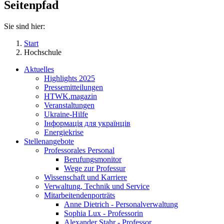
Seitenpfad
Sie sind hier:
Start
Hochschule
Aktuelles
Highlights 2025
Pressemitteilungen
HTWK.magazin
Veranstaltungen
Ukraine-Hilfe
Інформація для українців
Energiekrise
Stellenangebote
Professorales Personal
Berufungsmonitor
Wege zur Professur
Wissenschaft und Karriere
Verwaltung, Technik und Service
Mitarbeitendenporträts
Anne Dietrich - Personalverwaltung
Sophia Lux - Professorin
Alexander Stahr - Professor