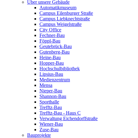
Über unsere Gebäude
Automatikmuseum
Campus Eilenburger Straße
Campus Liebknechtstraße
Campus Weigelstraße
City Office
Fechner-Bau
Föppl-Bau
Geutebrück-Bau
Gutenberg-Bau
Heine-Bau
Hopper-Bau
Hochschulbibliothek
Lipsius-Bau
Medienzentrum
Mensa
Nieper-Bau
Shannon-Bau
Sporthalle
Trefftz-Bau
Trefftz-Bau - Haus C
Verwaltung Eichendorffstraße
Wiener-Bau
Zuse-Bau
Bauprojekte