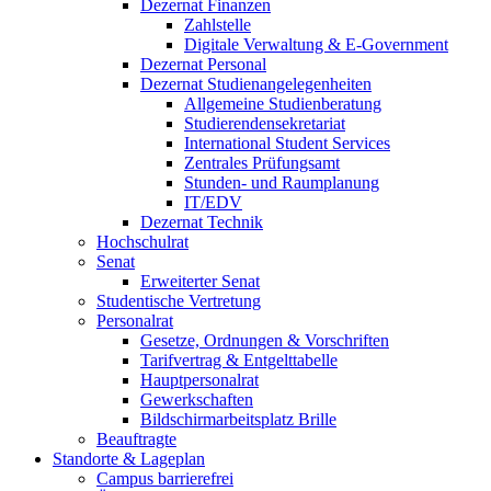
Dezernat Finanzen
Zahlstelle
Digitale Verwaltung & E-Government
Dezernat Personal
Dezernat Studienangelegenheiten
Allgemeine Studienberatung
Studierendensekretariat
International Student Services
Zentrales Prüfungsamt
Stunden- und Raumplanung
IT/EDV
Dezernat Technik
Hochschulrat
Senat
Erweiterter Senat
Studentische Vertretung
Personalrat
Gesetze, Ordnungen & Vorschriften
Tarifvertrag & Entgelttabelle
Hauptpersonalrat
Gewerkschaften
Bildschirmarbeitsplatz Brille
Beauftragte
Standorte & Lageplan
Campus barrierefrei