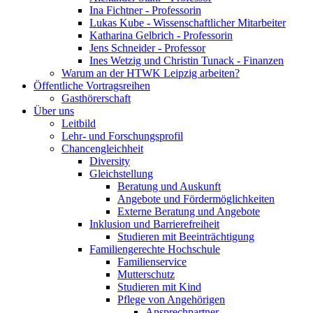
Ina Fichtner - Professorin
Lukas Kube - Wissenschaftlicher Mitarbeiter
Katharina Gelbrich - Professorin
Jens Schneider - Professor
Ines Wetzig und Christin Tunack - Finanzen
Warum an der HTWK Leipzig arbeiten?
Öffentliche Vortragsreihen
Gasthörerschaft
Über uns
Leitbild
Lehr- und Forschungsprofil
Chancengleichheit
Diversity
Gleichstellung
Beratung und Auskunft
Angebote und Fördermöglichkeiten
Externe Beratung und Angebote
Inklusion und Barrierefreiheit
Studieren mit Beeinträchtigung
Familiengerechte Hochschule
Familienservice
Mutterschutz
Studieren mit Kind
Pflege von Angehörigen
Ansprechpartner