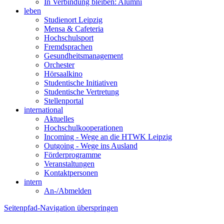
In Verbindung bleiben: Alumni
leben
Studienort Leipzig
Mensa & Cafeteria
Hochschulsport
Fremdsprachen
Gesundheitsmanagement
Orchester
Hörsaalkino
Studentische Initiativen
Studentische Vertretung
Stellenportal
international
Aktuelles
Hochschulkooperationen
Incoming - Wege an die HTWK Leipzig
Outgoing - Wege ins Ausland
Förderprogramme
Veranstaltungen
Kontaktpersonen
intern
An-/Abmelden
Seitenpfad-Navigation überspringen