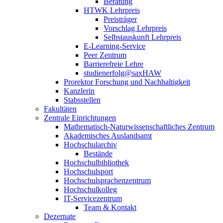
Beratung
HTWK Lehrpreis
Preisträger
Vorschlag Lehrpreis
Selbstauskunft Lehrpreis
E-Learning-Service
Peer Zentrum
Barrierefreie Lehre
studienerfolg@saxHAW
Prorektor Forschung und Nachhaltigkeit
Kanzlerin
Stabsstellen
Fakultäten
Zentrale Einrichtungen
Mathematisch-Naturwissenschaftliches Zentrum
Akademisches Auslandsamt
Hochschularchiv
Bestände
Hochschulbibliothek
Hochschulsport
Hochschulsprachenzentrum
Hochschulkolleg
IT-Servicezentrum
Team & Kontakt
Dezernate