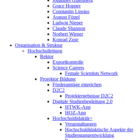
Johannes Gutenberg
Grace Hopper
Constantin Lipsius
August Föppl
Ludwig Nieper
Claude Shannon
Norbert Wiener
Konrad Zuse
Organisation & Struktur
Hochschulleitung
Rektor
Exportkontrolle
Science Careers
Female Scientists Network
Prorektor Bildung
Förderanträge einreichen
D2C2
Projektergebnisse D2C2
Digitale Studienbegleitung 2.0
HTWK-App
HOZ-App
Hochschuldidaktik+
Veranstaltungen
Hochschuldidaktische Aspekte der
Studiengangentwicklung