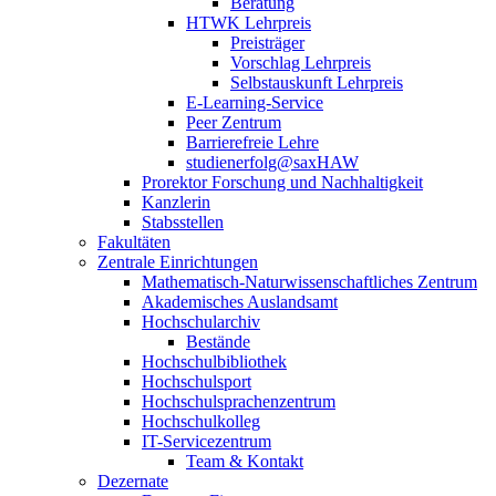
Beratung
HTWK Lehrpreis
Preisträger
Vorschlag Lehrpreis
Selbstauskunft Lehrpreis
E-Learning-Service
Peer Zentrum
Barrierefreie Lehre
studienerfolg@saxHAW
Prorektor Forschung und Nachhaltigkeit
Kanzlerin
Stabsstellen
Fakultäten
Zentrale Einrichtungen
Mathematisch-Naturwissenschaftliches Zentrum
Akademisches Auslandsamt
Hochschularchiv
Bestände
Hochschulbibliothek
Hochschulsport
Hochschulsprachenzentrum
Hochschulkolleg
IT-Servicezentrum
Team & Kontakt
Dezernate