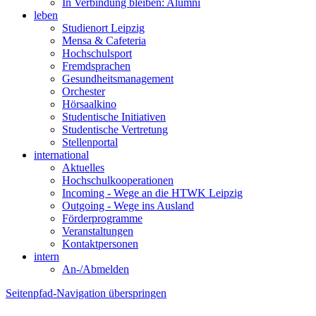
In Verbindung bleiben: Alumni
leben
Studienort Leipzig
Mensa & Cafeteria
Hochschulsport
Fremdsprachen
Gesundheitsmanagement
Orchester
Hörsaalkino
Studentische Initiativen
Studentische Vertretung
Stellenportal
international
Aktuelles
Hochschulkooperationen
Incoming - Wege an die HTWK Leipzig
Outgoing - Wege ins Ausland
Förderprogramme
Veranstaltungen
Kontaktpersonen
intern
An-/Abmelden
Seitenpfad-Navigation überspringen