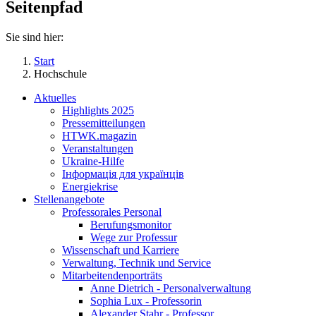
Seitenpfad
Sie sind hier:
Start
Hochschule
Aktuelles
Highlights 2025
Pressemitteilungen
HTWK.magazin
Veranstaltungen
Ukraine-Hilfe
Інформація для українців
Energiekrise
Stellenangebote
Professorales Personal
Berufungsmonitor
Wege zur Professur
Wissenschaft und Karriere
Verwaltung, Technik und Service
Mitarbeitendenporträts
Anne Dietrich - Personalverwaltung
Sophia Lux - Professorin
Alexander Stahr - Professor