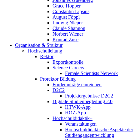
Johannes Gutenberg
Grace Hopper
Constantin Lipsius
August Föppl
Ludwig Nieper
Claude Shannon
Norbert Wiener
Konrad Zuse
Organisation & Struktur
Hochschulleitung
Rektor
Exportkontrolle
Science Careers
Female Scientists Network
Prorektor Bildung
Förderanträge einreichen
D2C2
Projektergebnisse D2C2
Digitale Studienbegleitung 2.0
HTWK-App
HOZ-App
Hochschuldidaktik+
Veranstaltungen
Hochschuldidaktische Aspekte der
Studiengangentwicklung