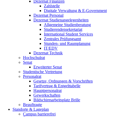
Dezernat Finanzen
Zahlstelle
Digitale Verwaltung & E-Government
Dezernat Personal
Dezernat Studienangelegenheiten
Allgemeine Studienberatung
Studierendensekretariat
International Student Services
Zentrales Prüfungsamt
Stunden- und Raumplanung
IT/EDV
Dezernat Technik
Hochschulrat
Senat
Erweiterter Senat
Studentische Vertretung
Personalrat
Gesetze, Ordnungen & Vorschriften
Tarifvertrag & Entgelttabelle
Hauptpersonalrat
Gewerkschaften
Bildschirmarbeitsplatz Brille
Beauftragte
Standorte & Lageplan
Campus barrierefrei