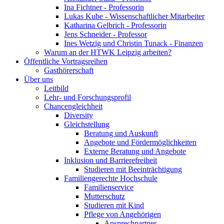
Ina Fichtner - Professorin
Lukas Kube - Wissenschaftlicher Mitarbeiter
Katharina Gelbrich - Professorin
Jens Schneider - Professor
Ines Wetzig und Christin Tunack - Finanzen
Warum an der HTWK Leipzig arbeiten?
Öffentliche Vortragsreihen
Gasthörerschaft
Über uns
Leitbild
Lehr- und Forschungsprofil
Chancengleichheit
Diversity
Gleichstellung
Beratung und Auskunft
Angebote und Fördermöglichkeiten
Externe Beratung und Angebote
Inklusion und Barrierefreiheit
Studieren mit Beeinträchtigung
Familiengerechte Hochschule
Familienservice
Mutterschutz
Studieren mit Kind
Pflege von Angehörigen
Ansprechpartner