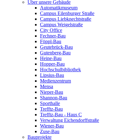
Über unsere Gebäude
Automatikmuseum
Campus Eilenburger Straße
Campus Liebknechtstraße
Campus Weigelstraße
City Office
Fechner-Bau
Föppl-Bau
Geutebrück-Bau
Gutenberg-Bau
Heine-Bau
Hopper-Bau
Hochschulbibliothek
Lipsius-Bau
Medienzentrum
Mensa
Nieper-Bau
Shannon-Bau
Sporthalle
Trefftz-Bau
Trefftz-Bau - Haus C
Verwaltung Eichendorffstraße
Wiener-Bau
Zuse-Bau
Bauprojekte