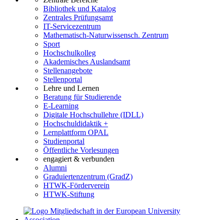
Bibliothek und Katalog
Zentrales Prüfungsamt
IT-Servicezentrum
Mathematisch-Naturwissensch. Zentrum
Sport
Hochschulkolleg
Akademisches Auslandsamt
Stellenangebote
Stellenportal
Lehre und Lernen
Beratung für Studierende
E-Learning
Digitale Hochschullehre (IDLL)
Hochschuldidaktik +
Lernplattform OPAL
Studienportal
Öffentliche Vorlesungen
engagiert & verbunden
Alumni
Graduiertenzentrum (GradZ)
HTWK-Förderverein
HTWK-Stiftung