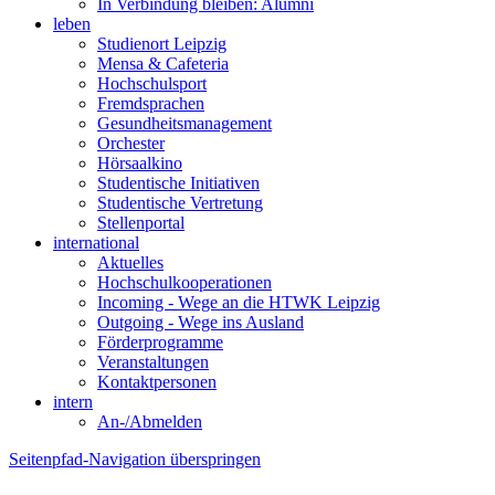
In Verbindung bleiben: Alumni
leben
Studienort Leipzig
Mensa & Cafeteria
Hochschulsport
Fremdsprachen
Gesundheitsmanagement
Orchester
Hörsaalkino
Studentische Initiativen
Studentische Vertretung
Stellenportal
international
Aktuelles
Hochschulkooperationen
Incoming - Wege an die HTWK Leipzig
Outgoing - Wege ins Ausland
Förderprogramme
Veranstaltungen
Kontaktpersonen
intern
An-/Abmelden
Seitenpfad-Navigation überspringen