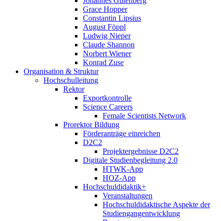
Johannes Gutenberg
Grace Hopper
Constantin Lipsius
August Föppl
Ludwig Nieper
Claude Shannon
Norbert Wiener
Konrad Zuse
Organisation & Struktur
Hochschulleitung
Rektor
Exportkontrolle
Science Careers
Female Scientists Network
Prorektor Bildung
Förderanträge einreichen
D2C2
Projektergebnisse D2C2
Digitale Studienbegleitung 2.0
HTWK-App
HOZ-App
Hochschuldidaktik+
Veranstaltungen
Hochschuldidaktische Aspekte der
Studiengangentwicklung