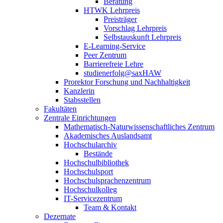
Beratung
HTWK Lehrpreis
Preisträger
Vorschlag Lehrpreis
Selbstauskunft Lehrpreis
E-Learning-Service
Peer Zentrum
Barrierefreie Lehre
studienerfolg@saxHAW
Prorektor Forschung und Nachhaltigkeit
Kanzlerin
Stabsstellen
Fakultäten
Zentrale Einrichtungen
Mathematisch-Naturwissenschaftliches Zentrum
Akademisches Auslandsamt
Hochschularchiv
Bestände
Hochschulbibliothek
Hochschulsport
Hochschulsprachenzentrum
Hochschulkolleg
IT-Servicezentrum
Team & Kontakt
Dezernate