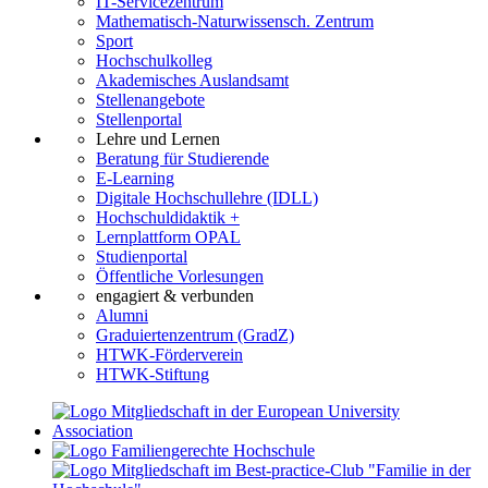
IT-Servicezentrum
Mathematisch-Naturwissensch. Zentrum
Sport
Hochschulkolleg
Akademisches Auslandsamt
Stellenangebote
Stellenportal
Lehre und Lernen
Beratung für Studierende
E-Learning
Digitale Hochschullehre (IDLL)
Hochschuldidaktik +
Lernplattform OPAL
Studienportal
Öffentliche Vorlesungen
engagiert & verbunden
Alumni
Graduiertenzentrum (GradZ)
HTWK-Förderverein
HTWK-Stiftung