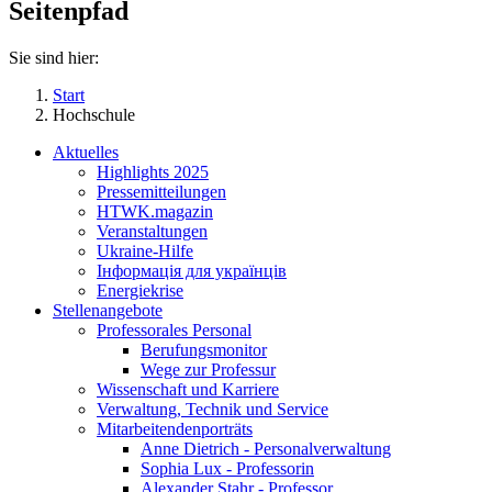
Seitenpfad
Sie sind hier:
Start
Hochschule
Aktuelles
Highlights 2025
Pressemitteilungen
HTWK.magazin
Veranstaltungen
Ukraine-Hilfe
Інформація для українців
Energiekrise
Stellenangebote
Professorales Personal
Berufungsmonitor
Wege zur Professur
Wissenschaft und Karriere
Verwaltung, Technik und Service
Mitarbeitendenporträts
Anne Dietrich - Personalverwaltung
Sophia Lux - Professorin
Alexander Stahr - Professor