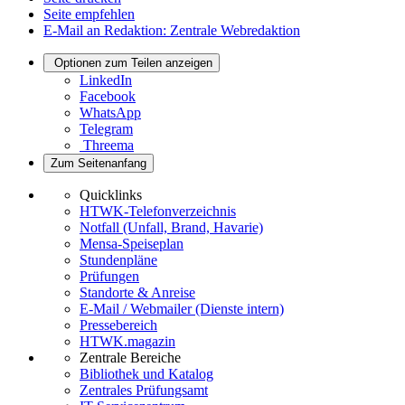
Seite empfehlen
E-Mail an Redaktion: Zentrale Webredaktion
Optionen zum Teilen anzeigen
LinkedIn
Facebook
WhatsApp
Telegram
Threema
Zum Seitenanfang
Quicklinks
HTWK-Telefonverzeichnis
Notfall (Unfall, Brand, Havarie)
Mensa-Speiseplan
Stundenpläne
Prüfungen
Standorte & Anreise
E-Mail / Webmailer (Dienste intern)
Pressebereich
HTWK.magazin
Zentrale Bereiche
Bibliothek und Katalog
Zentrales Prüfungsamt