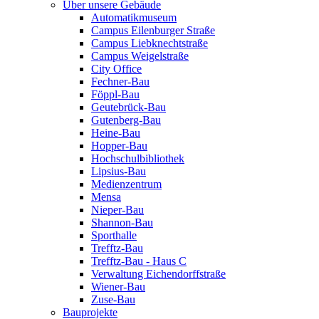
Über unsere Gebäude
Automatikmuseum
Campus Eilenburger Straße
Campus Liebknechtstraße
Campus Weigelstraße
City Office
Fechner-Bau
Föppl-Bau
Geutebrück-Bau
Gutenberg-Bau
Heine-Bau
Hopper-Bau
Hochschulbibliothek
Lipsius-Bau
Medienzentrum
Mensa
Nieper-Bau
Shannon-Bau
Sporthalle
Trefftz-Bau
Trefftz-Bau - Haus C
Verwaltung Eichendorffstraße
Wiener-Bau
Zuse-Bau
Bauprojekte