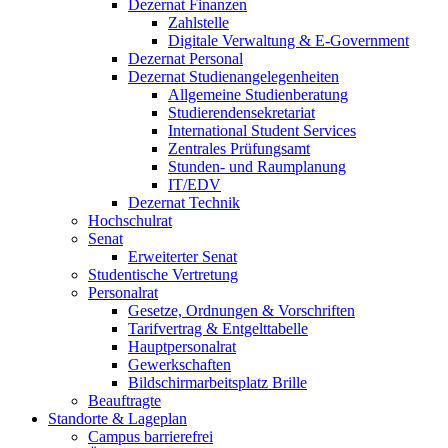
Dezernat Finanzen
Zahlstelle
Digitale Verwaltung & E-Government
Dezernat Personal
Dezernat Studienangelegenheiten
Allgemeine Studienberatung
Studierendensekretariat
International Student Services
Zentrales Prüfungsamt
Stunden- und Raumplanung
IT/EDV
Dezernat Technik
Hochschulrat
Senat
Erweiterter Senat
Studentische Vertretung
Personalrat
Gesetze, Ordnungen & Vorschriften
Tarifvertrag & Entgelttabelle
Hauptpersonalrat
Gewerkschaften
Bildschirmarbeitsplatz Brille
Beauftragte
Standorte & Lageplan
Campus barrierefrei