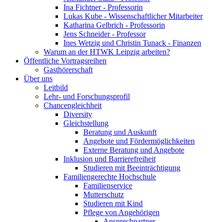
Ina Fichtner - Professorin
Lukas Kube - Wissenschaftlicher Mitarbeiter
Katharina Gelbrich - Professorin
Jens Schneider - Professor
Ines Wetzig und Christin Tunack - Finanzen
Warum an der HTWK Leipzig arbeiten?
Öffentliche Vortragsreihen
Gasthörerschaft
Über uns
Leitbild
Lehr- und Forschungsprofil
Chancengleichheit
Diversity
Gleichstellung
Beratung und Auskunft
Angebote und Fördermöglichkeiten
Externe Beratung und Angebote
Inklusion und Barrierefreiheit
Studieren mit Beeinträchtigung
Familiengerechte Hochschule
Familienservice
Mutterschutz
Studieren mit Kind
Pflege von Angehörigen
Ansprechpartner