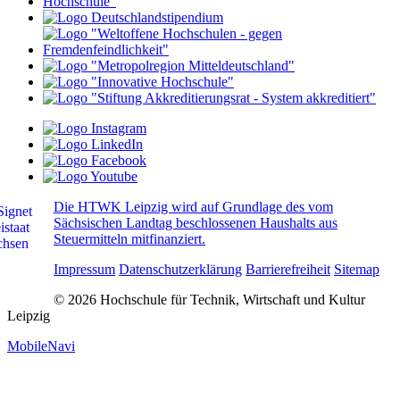
Die HTWK Leipzig wird auf Grundlage des vom
Sächsischen Landtag beschlossenen Haushalts aus
Steuermitteln mitfinanziert.
Impressum
Datenschutzerklärung
Barrierefreiheit
Sitemap
© 2026 Hochschule für Technik, Wirtschaft und Kultur
Leipzig
MobileNavi