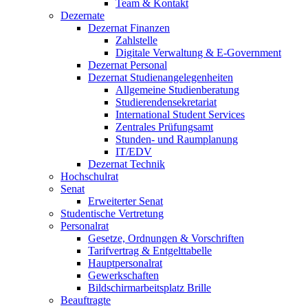
Team & Kontakt
Dezernate
Dezernat Finanzen
Zahlstelle
Digitale Verwaltung & E-Government
Dezernat Personal
Dezernat Studienangelegenheiten
Allgemeine Studienberatung
Studierendensekretariat
International Student Services
Zentrales Prüfungsamt
Stunden- und Raumplanung
IT/EDV
Dezernat Technik
Hochschulrat
Senat
Erweiterter Senat
Studentische Vertretung
Personalrat
Gesetze, Ordnungen & Vorschriften
Tarifvertrag & Entgelttabelle
Hauptpersonalrat
Gewerkschaften
Bildschirmarbeitsplatz Brille
Beauftragte