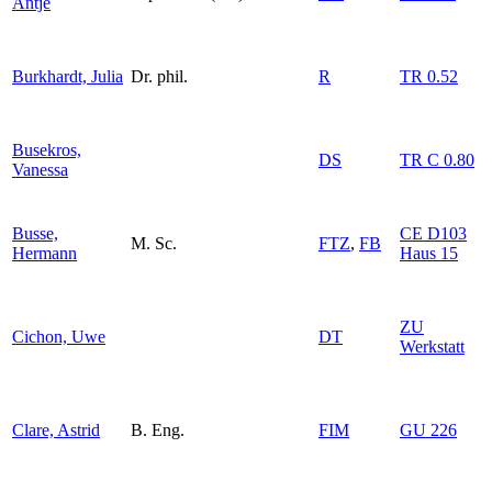
Antje
Burkhardt, Julia
Dr. phil.
R
TR 0.52
Busekros,
DS
TR C 0.80
Vanessa
Busse,
CE D103
M. Sc.
FTZ
,
FB
Hermann
Haus 15
ZU
Cichon, Uwe
DT
Werkstatt
Clare, Astrid
B. Eng.
FIM
GU 226