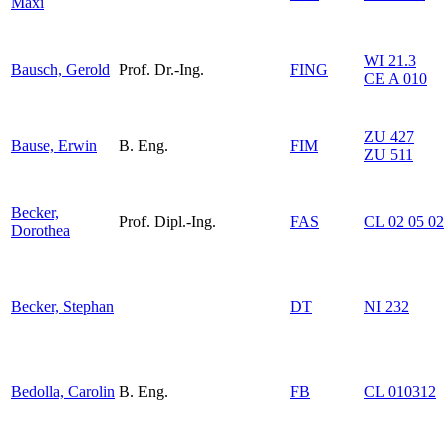
Maxi
WI 21.3
Bausch, Gerold
Prof. Dr.-Ing.
FING
CE A 010
ZU 427
Bause, Erwin
B. Eng.
FIM
ZU 511
Becker,
Prof. Dipl.-Ing.
FAS
CL 02 05 02
Dorothea
Becker, Stephan
DT
NI 232
Bedolla, Carolin
B. Eng.
FB
CL 010312