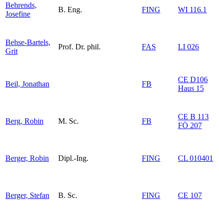
Behrends,
B. Eng.
FING
WI 116.1
Josefine
Behse-Bartels,
Prof. Dr. phil.
FAS
LI 026
Grit
CE D106
Beil, Jonathan
FB
Haus 15
CE B 113
Berg, Robin
M. Sc.
FB
FÖ 207
Berger, Robin
Dipl.-Ing.
FING
CL 010401
Berger, Stefan
B. Sc.
FING
CE 107