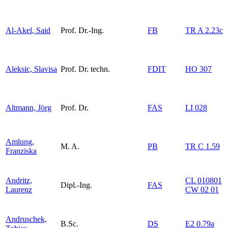
Al-Akel, Said
Prof. Dr.-Ing.
FB
TR A 2.23c
Aleksic, Slavisa
Prof. Dr. techn.
FDIT
HO 307
Altmann, Jörg
Prof. Dr.
FAS
LI 028
Amlung,
M. A.
PB
TR C 1.59
Franziska
Andritz,
CL 010801
Dipl.-Ing.
FAS
Laurenz
CW 02 01
Andruschek,
B.Sc.
DS
E2 0.79a