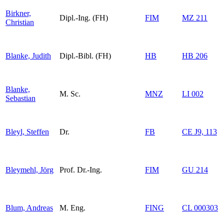
Birkner,
Dipl.-Ing. (FH)
FIM
MZ 211
Christian
Blanke, Judith
Dipl.-Bibl. (FH)
HB
HB 206
Blanke,
M. Sc.
MNZ
LI 002
Sebastian
Bleyl, Steffen
Dr.
FB
CE J9, 113
Bleymehl, Jörg
Prof. Dr.-Ing.
FIM
GU 214
Blum, Andreas
M. Eng.
FING
CL 000303