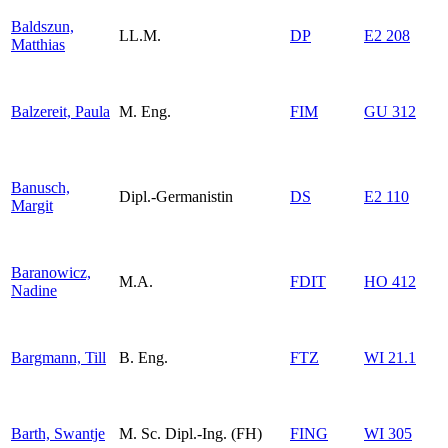
Baldszun,
LL.M.
DP
E2 208
Matthias
Balzereit, Paula
M. Eng.
FIM
GU 312
Banusch,
Dipl.-Germanistin
DS
E2 110
Margit
Baranowicz,
M.A.
FDIT
HO 412
Nadine
Bargmann, Till
B. Eng.
FTZ
WI 21.1
Barth, Swantje
M. Sc. Dipl.-Ing. (FH)
FING
WI 305