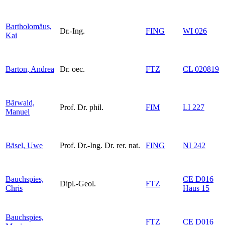
Bartholomäus,
Dr.-Ing.
FING
WI 026
Kai
Barton, Andrea
Dr. oec.
FTZ
CL 020819
Bärwald,
Prof. Dr. phil.
FIM
LI 227
Manuel
Bäsel, Uwe
Prof. Dr.-Ing. Dr. rer. nat.
FING
NI 242
Bauchspies,
CE D016
Dipl.-Geol.
FTZ
Chris
Haus 15
Bauchspies,
FTZ
CE D016