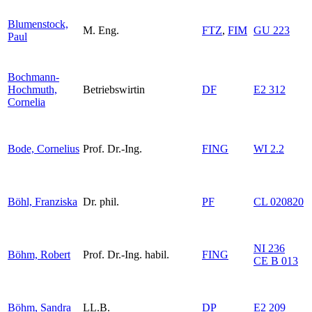
Blumenstock,
M. Eng.
FTZ
,
FIM
GU 223
Paul
Bochmann-
Hochmuth,
Betriebswirtin
DF
E2 312
Cornelia
Bode, Cornelius
Prof. Dr.-Ing.
FING
WI 2.2
Böhl, Franziska
Dr. phil.
PF
CL 020820
NI 236
Böhm, Robert
Prof. Dr.-Ing. habil.
FING
CE B 013
Böhm, Sandra
LL.B.
DP
E2 209