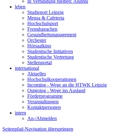
In Verbindung bleiben: Alumni
leben
Studienort Leipzig
Mensa & Cafeteria
Hochschulsport
Fremdsprachen
Gesundheitsmanagement
Orchester
Hörsaalkino
Studentische Initiativen
Studentische Vertretung
Stellenportal
international
Aktuelles
Hochschulkooperationen
Incoming - Wege an die HTWK Leipzig
Outgoing - Wege ins Ausland
Förderprogramme
Veranstaltungen
Kontaktpersonen
intern
An-/Abmelden
Seitenpfad-Navigation überspringen