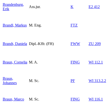
Brandenburg,
Ass.jur.
K
E2 412
Erik
Brandl, Markus
M. Eng.
FTZ
Brandt, Daniela
Dipl.-Kffr. (FH)
FWW
ZU 209
Braun, Cornelia
M. A.
FING
WI 112.1
Braun,
M. Sc.
PF
WI 313.2.2
Johannes
Braun, Marco
M. Sc.
FING
WI 116.1