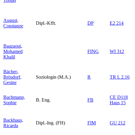
Tobias
August,
Dipl.-Kffr.
DP
E2 214
Constanze
Baazaoui,
Mohamed
FING
WI 312
Khalil
Bächer-
Brösdorf,
Soziologin (M.A.)
R
TR L 2.16
Gesine
Bachmann,
CE D118
B. Eng.
FB
Sophie
Haus 15
Backhaus,
Dipl.-Ing. (FH)
FIM
GU 212
Ricarda