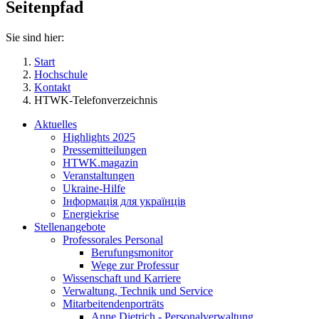
Seitenpfad
Sie sind hier:
Start
Hochschule
Kontakt
HTWK-Telefonverzeichnis
Aktuelles
Highlights 2025
Pressemitteilungen
HTWK.magazin
Veranstaltungen
Ukraine-Hilfe
Інформація для українців
Energiekrise
Stellenangebote
Professorales Personal
Berufungsmonitor
Wege zur Professur
Wissenschaft und Karriere
Verwaltung, Technik und Service
Mitarbeitendenporträts
Anne Dietrich - Personalverwaltung