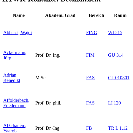
Name
Akadem. Grad
Bereich
Raum
Abbassi, Wajdi
FING
WI 215
Ackermann,
Prof. Dr. Ing.
FIM
GU 314
Jörg
Adrian,
M.Sc.
FAS
CL 010801
Benedikt
Affolderbach,
Prof. Dr. phil.
FAS
LI 120
Friedemann
Al Ghanem,
Prof. Dr.-Ing.
FB
TR L 1.12
Yaarob