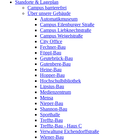
Standorte & Lageplan
Campus barrierefrei
Über unsere Gebäude
Automatikmuseum
Campus Eilenburger Straße
Campus Liebknechtstraße
Campus Weigelstraße
City Office
Fechner-Bau
Föppl-Bau
Geutebrück-Bau
Gutenberg-Bau
Heine-Bau
Hopper-Bau
Hochschulbibliothek
Lipsius-Bau
Medienzentrum
Mensa
Nieper-Bau
Shannon-Bau
Sporthalle
Trefftz-Bau
Trefftz-Bau - Haus C
Verwaltung Eichendorffstraße
Wiener-Bau