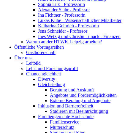
Sophia Lux - Professorin
Alexander Stahr - Professor
Ina Fichtner - Professorin
Lukas Kube - Wissenschaftlicher Mitarbeiter
Katharina Gelbrich - Professorin
Jens Schneider - Professor
Ines Wetzig und Christin Tunack - Finanzen
Warum an der HTWK Leipzig arbeiten?
Öffentliche Vortragsreihen
Gasthörerschaft
Über uns
Leitbild
Lehr- und Forschungsprofil
Chancengleichheit
Diversity
Gleichstellung
Beratung und Auskunft
Angebote und Fördermöglichkeiten
Externe Beratung und Angebote
Inklusion und Barrierefreiheit
Studieren mit Beeinträchtigung
Familiengerechte Hochschule
Familienservice
Mutterschutz
Studieren mit Kind