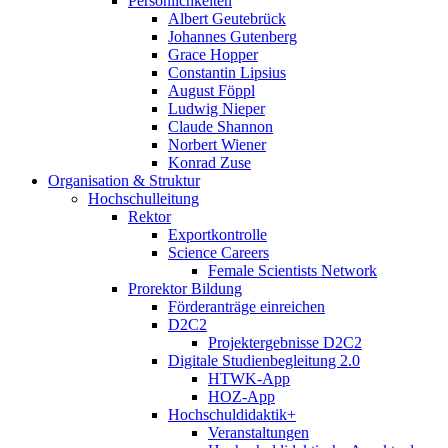
Persönlichkeiten
Albert Geutebrück
Johannes Gutenberg
Grace Hopper
Constantin Lipsius
August Föppl
Ludwig Nieper
Claude Shannon
Norbert Wiener
Konrad Zuse
Organisation & Struktur
Hochschulleitung
Rektor
Exportkontrolle
Science Careers
Female Scientists Network
Prorektor Bildung
Förderanträge einreichen
D2C2
Projektergebnisse D2C2
Digitale Studienbegleitung 2.0
HTWK-App
HOZ-App
Hochschuldidaktik+
Veranstaltungen