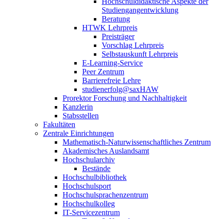
Hochschuldidaktische Aspekte der
Studiengangentwicklung
Beratung
HTWK Lehrpreis
Preisträger
Vorschlag Lehrpreis
Selbstauskunft Lehrpreis
E-Learning-Service
Peer Zentrum
Barrierefreie Lehre
studienerfolg@saxHAW
Prorektor Forschung und Nachhaltigkeit
Kanzlerin
Stabsstellen
Fakultäten
Zentrale Einrichtungen
Mathematisch-Naturwissenschaftliches Zentrum
Akademisches Auslandsamt
Hochschularchiv
Bestände
Hochschulbibliothek
Hochschulsport
Hochschulsprachenzentrum
Hochschulkolleg
IT-Servicezentrum