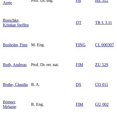
Prof. Dr.-Ing.
FB
HE 312
Antje
Borschke,
DT
TR L 3.11
Kristian Steffen
Bosholm, Finn
M. Eng.
FING
CL 000307
Both, Andreas
Prof. Dr. rer. nat.
FIM
ZU 529
Bothe, Claudia
B. A.
DS
CO 011
Böttger,
B. Eng.
FIM
GU 002
Melanie