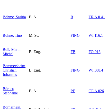
Böhme, Saskia
B. A.
R
TR A 0.41
Bohne, Tino
M. Sc.
FING
WI 116.1
Boll, Martin
B. Eng.
FB
FÖ 013
Michel
Bommersheim,
Christian
B. Eng.
FING
WI 308.4
Johannes
Börner,
B. A.
PF
CE A 026
Stephanie
Bornschein,