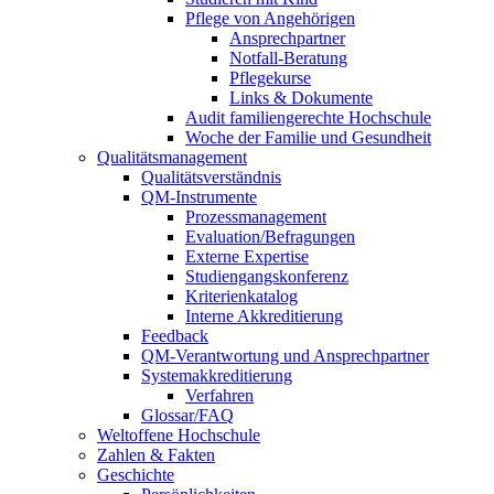
Pflege von Angehörigen
Ansprechpartner
Notfall-Beratung
Pflegekurse
Links & Dokumente
Audit familiengerechte Hochschule
Woche der Familie und Gesundheit
Qualitätsmanagement
Qualitätsverständnis
QM-Instrumente
Prozessmanagement
Evaluation/Befragungen
Externe Expertise
Studiengangskonferenz
Kriterienkatalog
Interne Akkreditierung
Feedback
QM-Verantwortung und Ansprechpartner
Systemakkreditierung
Verfahren
Glossar/FAQ
Weltoffene Hochschule
Zahlen & Fakten
Geschichte