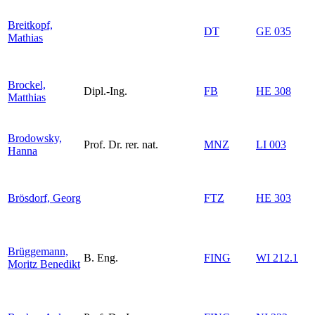
Breitkopf,
DT
GE 035
Mathias
Brockel,
Dipl.-Ing.
FB
HE 308
Matthias
Brodowsky,
Prof. Dr. rer. nat.
MNZ
LI 003
Hanna
Brösdorf, Georg
FTZ
HE 303
Brüggemann,
B. Eng.
FING
WI 212.1
Moritz Benedikt