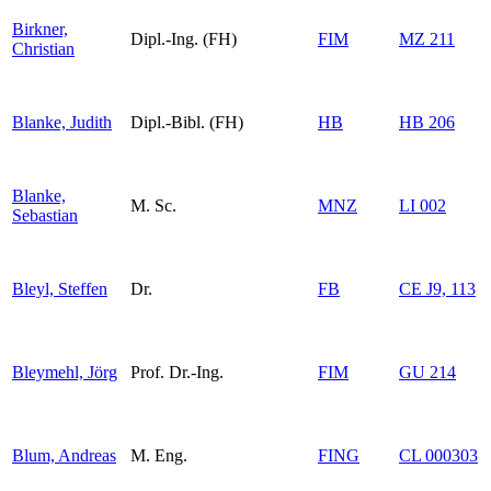
Birkner,
Dipl.-Ing. (FH)
FIM
MZ 211
Christian
Blanke, Judith
Dipl.-Bibl. (FH)
HB
HB 206
Blanke,
M. Sc.
MNZ
LI 002
Sebastian
Bleyl, Steffen
Dr.
FB
CE J9, 113
Bleymehl, Jörg
Prof. Dr.-Ing.
FIM
GU 214
Blum, Andreas
M. Eng.
FING
CL 000303