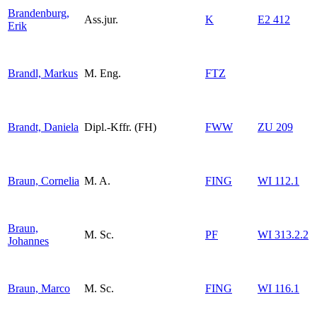
Brandenburg,
Ass.jur.
K
E2 412
Erik
Brandl, Markus
M. Eng.
FTZ
Brandt, Daniela
Dipl.-Kffr. (FH)
FWW
ZU 209
Braun, Cornelia
M. A.
FING
WI 112.1
Braun,
M. Sc.
PF
WI 313.2.2
Johannes
Braun, Marco
M. Sc.
FING
WI 116.1