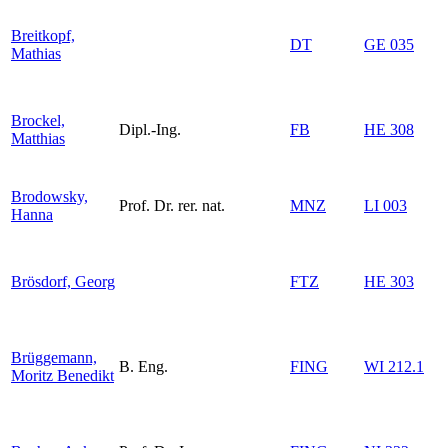
Breitkopf,
DT
GE 035
Mathias
Brockel,
Dipl.-Ing.
FB
HE 308
Matthias
Brodowsky,
Prof. Dr. rer. nat.
MNZ
LI 003
Hanna
Brösdorf, Georg
FTZ
HE 303
Brüggemann,
B. Eng.
FING
WI 212.1
Moritz Benedikt