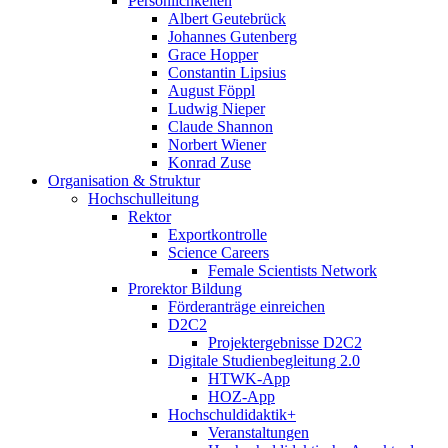
Persönlichkeiten
Albert Geutebrück
Johannes Gutenberg
Grace Hopper
Constantin Lipsius
August Föppl
Ludwig Nieper
Claude Shannon
Norbert Wiener
Konrad Zuse
Organisation & Struktur
Hochschulleitung
Rektor
Exportkontrolle
Science Careers
Female Scientists Network
Prorektor Bildung
Förderanträge einreichen
D2C2
Projektergebnisse D2C2
Digitale Studienbegleitung 2.0
HTWK-App
HOZ-App
Hochschuldidaktik+
Veranstaltungen