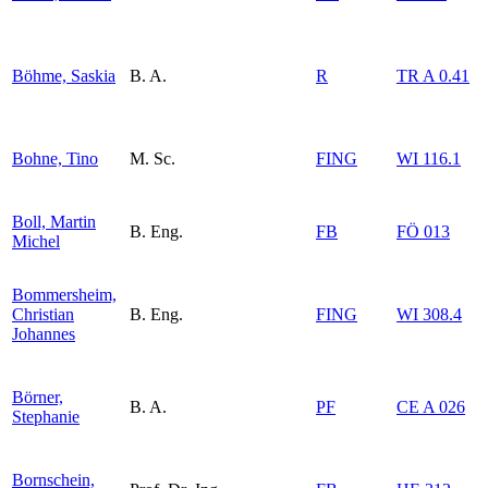
Böhme, Saskia
B. A.
R
TR A 0.41
Bohne, Tino
M. Sc.
FING
WI 116.1
Boll, Martin
B. Eng.
FB
FÖ 013
Michel
Bommersheim,
Christian
B. Eng.
FING
WI 308.4
Johannes
Börner,
B. A.
PF
CE A 026
Stephanie
Bornschein,