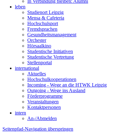
In Verbindung bleiben: Alumni
leben
Studienort Leipzig
Mensa & Cafeteria
Hochschulsport
Fremdsprachen
Gesundheitsmanagement
Orchester
Hörsaalkino
Studentische Initiativen
Studentische Vertretung
Stellenportal
international
Aktuelles
Hochschulkooperationen
Incoming - Wege an die HTWK Leipzig
Outgoing - Wege ins Ausland
Förderprogramme
Veranstaltungen
Kontaktpersonen
intern
An-/Abmelden
Seitenpfad-Navigation überspringen