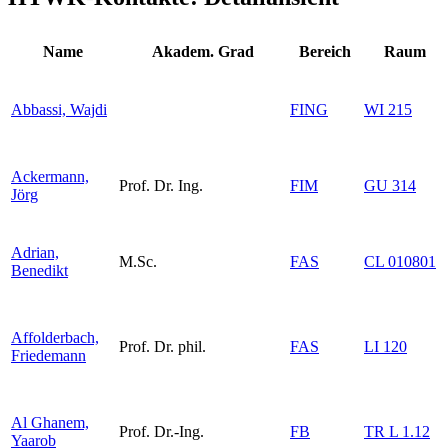
Name
Akadem. Grad
Bereich
Raum
Abbassi, Wajdi
FING
WI 215
Ackermann,
Prof. Dr. Ing.
FIM
GU 314
Jörg
Adrian,
M.Sc.
FAS
CL 010801
Benedikt
Affolderbach,
Prof. Dr. phil.
FAS
LI 120
Friedemann
Al Ghanem,
Prof. Dr.-Ing.
FB
TR L 1.12
Yaarob