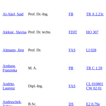
Al-Akel, Said
Prof. Dr.-Ing.
FB
TR A 2.23c
Aleksic, Slavisa
Prof. Dr. techn.
FDIT
HO 307
Altmann, Jörg
Prof. Dr.
FAS
LI 028
Amlung,
M. A.
PB
TR C 1.59
Franziska
Andritz,
CL 010801
Dipl.-Ing.
FAS
Laurenz
CW 02 01
Andruschek,
B.Sc.
DS
E2 0.79a