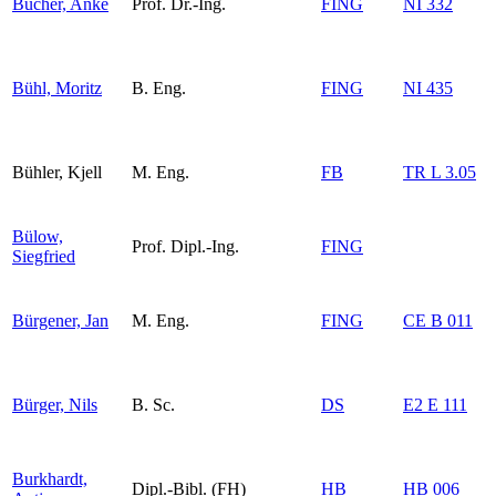
Bucher, Anke
Prof. Dr.-Ing.
FING
NI 332
Bühl, Moritz
B. Eng.
FING
NI 435
Bühler, Kjell
M. Eng.
FB
TR L 3.05
Bülow,
Prof. Dipl.-Ing.
FING
Siegfried
Bürgener, Jan
M. Eng.
FING
CE B 011
Bürger, Nils
B. Sc.
DS
E2 E 111
Burkhardt,
Dipl.-Bibl. (FH)
HB
HB 006