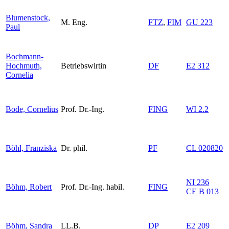
Blumenstock,
M. Eng.
FTZ
,
FIM
GU 223
Paul
Bochmann-
Hochmuth,
Betriebswirtin
DF
E2 312
Cornelia
Bode, Cornelius
Prof. Dr.-Ing.
FING
WI 2.2
Böhl, Franziska
Dr. phil.
PF
CL 020820
NI 236
Böhm, Robert
Prof. Dr.-Ing. habil.
FING
CE B 013
Böhm, Sandra
LL.B.
DP
E2 209