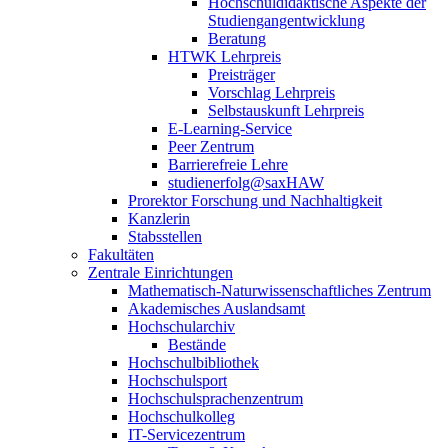
Hochschuldidaktische Aspekte der
Studiengangentwicklung
Beratung
HTWK Lehrpreis
Preisträger
Vorschlag Lehrpreis
Selbstauskunft Lehrpreis
E-Learning-Service
Peer Zentrum
Barrierefreie Lehre
studienerfolg@saxHAW
Prorektor Forschung und Nachhaltigkeit
Kanzlerin
Stabsstellen
Fakultäten
Zentrale Einrichtungen
Mathematisch-Naturwissenschaftliches Zentrum
Akademisches Auslandsamt
Hochschularchiv
Bestände
Hochschulbibliothek
Hochschulsport
Hochschulsprachenzentrum
Hochschulkolleg
IT-Servicezentrum