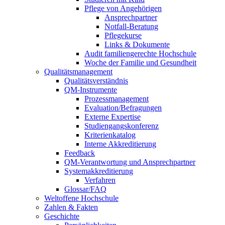
Pflege von Angehörigen
Ansprechpartner
Notfall-Beratung
Pflegekurse
Links & Dokumente
Audit familiengerechte Hochschule
Woche der Familie und Gesundheit
Qualitätsmanagement
Qualitätsverständnis
QM-Instrumente
Prozessmanagement
Evaluation/Befragungen
Externe Expertise
Studiengangskonferenz
Kriterienkatalog
Interne Akkreditierung
Feedback
QM-Verantwortung und Ansprechpartner
Systemakkreditierung
Verfahren
Glossar/FAQ
Weltoffene Hochschule
Zahlen & Fakten
Geschichte