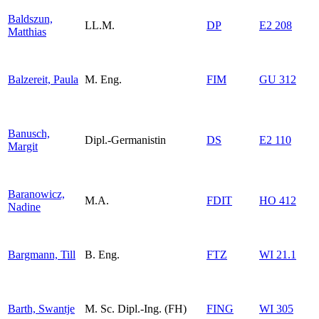
Baldszun,
LL.M.
DP
E2 208
Matthias
Balzereit, Paula
M. Eng.
FIM
GU 312
Banusch,
Dipl.-Germanistin
DS
E2 110
Margit
Baranowicz,
M.A.
FDIT
HO 412
Nadine
Bargmann, Till
B. Eng.
FTZ
WI 21.1
Barth, Swantje
M. Sc. Dipl.-Ing. (FH)
FING
WI 305