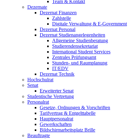
Team & Kontakt
Dezernate
Dezernat Finanzen
Zahlstelle
Digitale Verwaltung & E-Government
Dezernat Personal
Dezernat Studienangelegenheiten
Allgemeine Studienberatung
Studierendensekretariat
International Student Services
Zentrales Prüfungsamt
Stunden- und Raumplanung
IT/EDV
Dezernat Technik
Hochschulrat
Senat
Erweiterter Senat
Studentische Vertretung
Personalrat
Gesetze, Ordnungen & Vorschriften
Tarifvertrag & Entgelttabelle
Hauptpersonalrat
Gewerkschaften
Bildschirmarbeitsplatz Brille
Beauftragte