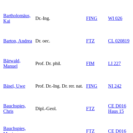
Bartholomäus,
Dr.-Ing.
FING
WI 026
Kai
Barton, Andrea
Dr. oec.
FTZ
CL 020819
Bärwald,
Prof. Dr. phil.
FIM
LI 227
Manuel
Bäsel, Uwe
Prof. Dr.-Ing. Dr. rer. nat.
FING
NI 242
Bauchspies,
CE D016
Dipl.-Geol.
FTZ
Chris
Haus 15
Bauchspies,
FTZ
CE D016