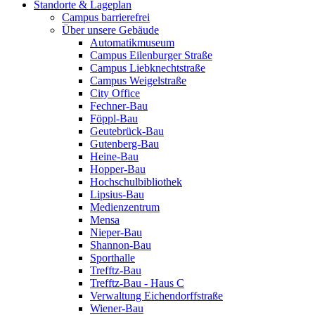
Standorte & Lageplan
Campus barrierefrei
Über unsere Gebäude
Automatikmuseum
Campus Eilenburger Straße
Campus Liebknechtstraße
Campus Weigelstraße
City Office
Fechner-Bau
Föppl-Bau
Geutebrück-Bau
Gutenberg-Bau
Heine-Bau
Hopper-Bau
Hochschulbibliothek
Lipsius-Bau
Medienzentrum
Mensa
Nieper-Bau
Shannon-Bau
Sporthalle
Trefftz-Bau
Trefftz-Bau - Haus C
Verwaltung Eichendorffstraße
Wiener-Bau