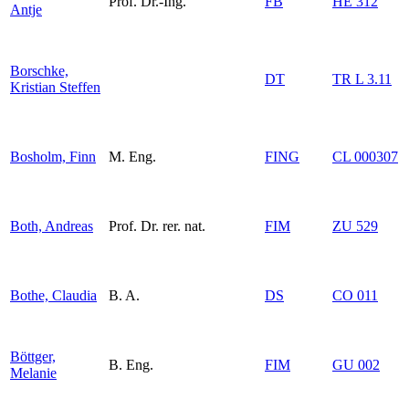
Prof. Dr.-Ing.
FB
HE 312
Antje
Borschke,
DT
TR L 3.11
Kristian Steffen
Bosholm, Finn
M. Eng.
FING
CL 000307
Both, Andreas
Prof. Dr. rer. nat.
FIM
ZU 529
Bothe, Claudia
B. A.
DS
CO 011
Böttger,
B. Eng.
FIM
GU 002
Melanie