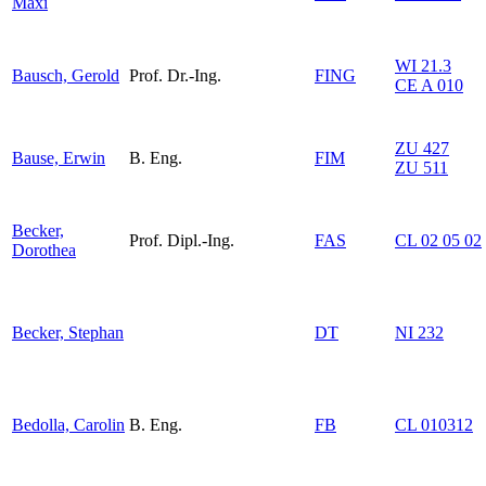
Maxi
WI 21.3
Bausch, Gerold
Prof. Dr.-Ing.
FING
CE A 010
ZU 427
Bause, Erwin
B. Eng.
FIM
ZU 511
Becker,
Prof. Dipl.-Ing.
FAS
CL 02 05 02
Dorothea
Becker, Stephan
DT
NI 232
Bedolla, Carolin
B. Eng.
FB
CL 010312