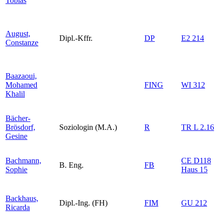
Tobias
August,
Dipl.-Kffr.
DP
E2 214
Constanze
Baazaoui,
Mohamed
FING
WI 312
Khalil
Bächer-
Brösdorf,
Soziologin (M.A.)
R
TR L 2.16
Gesine
Bachmann,
CE D118
B. Eng.
FB
Sophie
Haus 15
Backhaus,
Dipl.-Ing. (FH)
FIM
GU 212
Ricarda