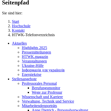
Seitenpfad
Sie sind hier:
Start
Hochschule
Kontakt
HTWK-Telefonverzeichnis
Aktuelles
Highlights 2025
Pressemitteilungen
HTWK.magazin
Veranstaltungen
Ukraine-Hilfe
Інформація для українців
Energiekrise
Stellenangebote
Professorales Personal
Berufungsmonitor
Wege zur Professur
Wissenschaft und Karriere
Verwaltung, Technik und Service
Mitarbeitendenporträts
Anne Dietrich - Personalverwaltung