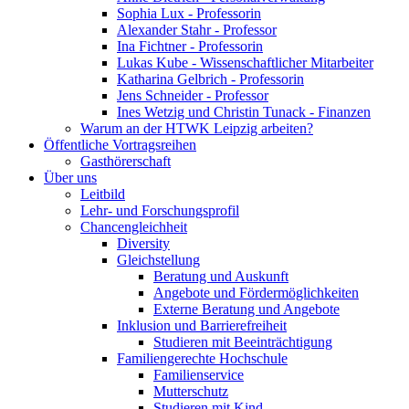
Sophia Lux - Professorin
Alexander Stahr - Professor
Ina Fichtner - Professorin
Lukas Kube - Wissenschaftlicher Mitarbeiter
Katharina Gelbrich - Professorin
Jens Schneider - Professor
Ines Wetzig und Christin Tunack - Finanzen
Warum an der HTWK Leipzig arbeiten?
Öffentliche Vortragsreihen
Gasthörerschaft
Über uns
Leitbild
Lehr- und Forschungsprofil
Chancengleichheit
Diversity
Gleichstellung
Beratung und Auskunft
Angebote und Fördermöglichkeiten
Externe Beratung und Angebote
Inklusion und Barrierefreiheit
Studieren mit Beeinträchtigung
Familiengerechte Hochschule
Familienservice
Mutterschutz
Studieren mit Kind