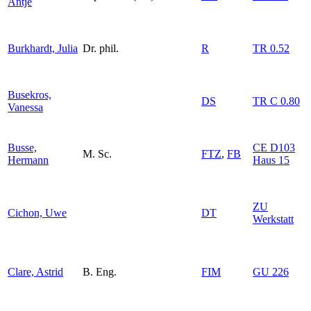
Antje
Burkhardt, Julia
Dr. phil.
R
TR 0.52
Busekros,
DS
TR C 0.80
Vanessa
Busse,
CE D103
M. Sc.
FTZ
,
FB
Hermann
Haus 15
ZU
Cichon, Uwe
DT
Werkstatt
Clare, Astrid
B. Eng.
FIM
GU 226