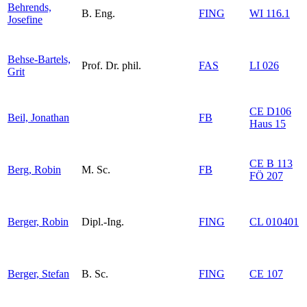
Behrends,
B. Eng.
FING
WI 116.1
Josefine
Behse-Bartels,
Prof. Dr. phil.
FAS
LI 026
Grit
CE D106
Beil, Jonathan
FB
Haus 15
CE B 113
Berg, Robin
M. Sc.
FB
FÖ 207
Berger, Robin
Dipl.-Ing.
FING
CL 010401
Berger, Stefan
B. Sc.
FING
CE 107