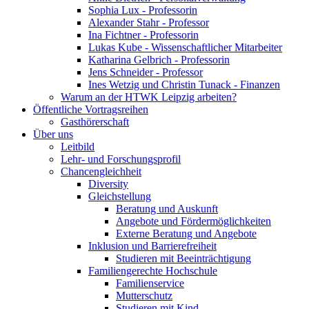
Sophia Lux - Professorin
Alexander Stahr - Professor
Ina Fichtner - Professorin
Lukas Kube - Wissenschaftlicher Mitarbeiter
Katharina Gelbrich - Professorin
Jens Schneider - Professor
Ines Wetzig und Christin Tunack - Finanzen
Warum an der HTWK Leipzig arbeiten?
Öffentliche Vortragsreihen
Gasthörerschaft
Über uns
Leitbild
Lehr- und Forschungsprofil
Chancengleichheit
Diversity
Gleichstellung
Beratung und Auskunft
Angebote und Fördermöglichkeiten
Externe Beratung und Angebote
Inklusion und Barrierefreiheit
Studieren mit Beeinträchtigung
Familiengerechte Hochschule
Familienservice
Mutterschutz
Studieren mit Kind