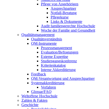
Pflege von Angehörigen
Ansprechpartner
Notfall-Beratung
Pflegekurse
Links & Dokumente
Audit familiengerechte Hochschule
Woche der Familie und Gesundheit
Qualitätsmanagement
Qualitätsverständnis
QM-Instrumente
Prozessmanagement
Evaluation/Befragungen
Externe Expertise
Studiengangskonferenz
Kriterienkatalog
Interne Akkreditierung
Feedback
QM-Verantwortung und Ansprechpartner
Systemakkreditierung
Verfahren
Glossar/FAQ
Weltoffene Hochschule
Zahlen & Fakten
Geschichte