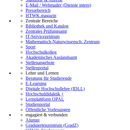
E-Mail / Webmailer (Dienste intern)
Pressebereich
HTWK.magazin
Zentrale Bereiche
Bibliothek und Katalog
Zentrales Prüfungsamt
IT-Servicezentrum
Mathematisch-Naturwissensch. Zentrum
Sport
Hochschulkolleg
Akademisches Auslandsamt
Stellenangebote
Stellenportal
Lehre und Lernen
Beratung für Studierende
E-Learning
Digitale Hochschullehre (IDLL)
Hochschuldidaktik +
Lernplattform OPAL
Studienportal
Öffentliche Vorlesungen
engagiert & verbunden
Alumni
Graduiertenzentrum (GradZ)