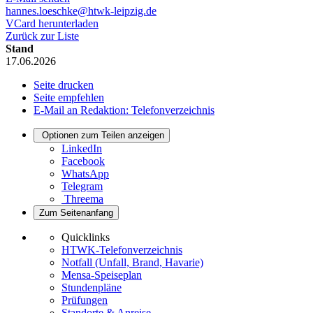
hannes.loeschke@htwk-leipzig.de
VCard herunterladen
Zurück zur Liste
Stand
17.06.2026
Seite drucken
Seite empfehlen
E-Mail an Redaktion: Telefonverzeichnis
Optionen zum Teilen anzeigen
LinkedIn
Facebook
WhatsApp
Telegram
Threema
Zum Seitenanfang
Quicklinks
HTWK-Telefonverzeichnis
Notfall (Unfall, Brand, Havarie)
Mensa-Speiseplan
Stundenpläne
Prüfungen
Standorte & Anreise