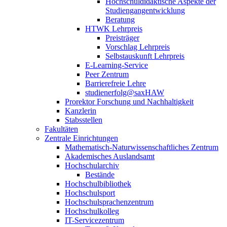
Hochschuldidaktische Aspekte der
Studiengangentwicklung
Beratung
HTWK Lehrpreis
Preisträger
Vorschlag Lehrpreis
Selbstauskunft Lehrpreis
E-Learning-Service
Peer Zentrum
Barrierefreie Lehre
studienerfolg@saxHAW
Prorektor Forschung und Nachhaltigkeit
Kanzlerin
Stabsstellen
Fakultäten
Zentrale Einrichtungen
Mathematisch-Naturwissenschaftliches Zentrum
Akademisches Auslandsamt
Hochschularchiv
Bestände
Hochschulbibliothek
Hochschulsport
Hochschulsprachenzentrum
Hochschulkolleg
IT-Servicezentrum