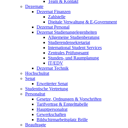
Team & Kontakt
Dezernate
Dezernat Finanzen
Zahlstelle
Digitale Verwaltung & E-Government
Dezernat Personal
Dezernat Studienangelegenheiten
Allgemeine Studienberatung
Studierendensekretariat
International Student Services
Zentrales Prüfungsamt
Stunden- und Raumplanung
IT/EDV
Dezernat Technik
Hochschulrat
Senat
Erweiterter Senat
Studentische Vertretung
Personalrat
Gesetze, Ordnungen & Vorschriften
Tarifvertrag & Entgelttabelle
Hauptpersonalrat
Gewerkschaften
Bildschirmarbeitsplatz Brille
Beauftragte