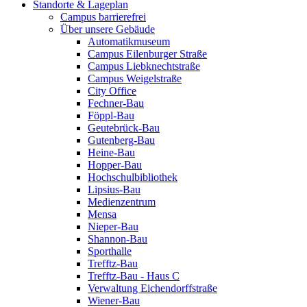
Standorte & Lageplan
Campus barrierefrei
Über unsere Gebäude
Automatikmuseum
Campus Eilenburger Straße
Campus Liebknechtstraße
Campus Weigelstraße
City Office
Fechner-Bau
Föppl-Bau
Geutebrück-Bau
Gutenberg-Bau
Heine-Bau
Hopper-Bau
Hochschulbibliothek
Lipsius-Bau
Medienzentrum
Mensa
Nieper-Bau
Shannon-Bau
Sporthalle
Trefftz-Bau
Trefftz-Bau - Haus C
Verwaltung Eichendorffstraße
Wiener-Bau