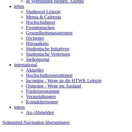
In Verbindung bleiben: Alumni
leben
Studienort Leipzig
Mensa & Cafeteria
Hochschulsport
Fremdsprachen
Gesundheitsmanagement
Orchester
Hörsaalkino
Studentische Initiativen
Studentische Vertretung
Stellenportal
international
Aktuelles
Hochschulkooperationen
Incoming - Wege an die HTWK Leipzig
Outgoing - Wege ins Ausland
Förderprogramme
Veranstaltungen
Kontaktpersonen
intern
An-/Abmelden
Seitenpfad-Navigation überspringen