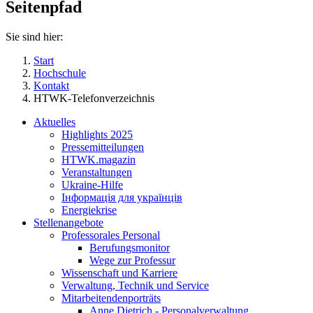
Seitenpfad
Sie sind hier:
Start
Hochschule
Kontakt
HTWK-Telefonverzeichnis
Aktuelles
Highlights 2025
Pressemitteilungen
HTWK.magazin
Veranstaltungen
Ukraine-Hilfe
Інформація для українців
Energiekrise
Stellenangebote
Professorales Personal
Berufungsmonitor
Wege zur Professur
Wissenschaft und Karriere
Verwaltung, Technik und Service
Mitarbeitendenporträts
Anne Dietrich - Personalverwaltung