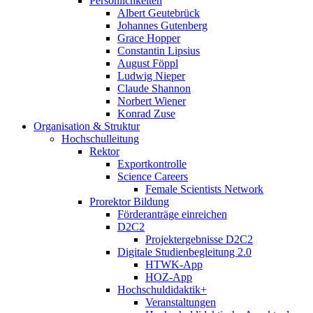
Persönlichkeiten
Albert Geutebrück
Johannes Gutenberg
Grace Hopper
Constantin Lipsius
August Föppl
Ludwig Nieper
Claude Shannon
Norbert Wiener
Konrad Zuse
Organisation & Struktur
Hochschulleitung
Rektor
Exportkontrolle
Science Careers
Female Scientists Network
Prorektor Bildung
Förderanträge einreichen
D2C2
Projektergebnisse D2C2
Digitale Studienbegleitung 2.0
HTWK-App
HOZ-App
Hochschuldidaktik+
Veranstaltungen