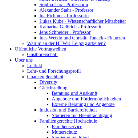
Sophia Lux - Professorin
Alexander Stahr - Professor
Ina Fichtner - Professorin
Lukas Kube - Wissenschaftlicher Mitarbeiter
Katharina Gelbrich - Professorin
Jens Schneider - Professor
Ines Wetzig und Christin Tunack - Finanzen
Warum an der HTWK Leipzig arbeiten?
Öffentliche Vortragsreihen
Gasthörerschaft
Über uns
Leitbild
Lehr- und Forschungsprofil
Chancengleichheit
Diversity
Gleichstellung
Beratung und Auskunft
Angebote und Fördermöglichkeiten
Externe Beratung und Angebote
Inklusion und Barrierefreiheit
Studieren mit Beeinträchtigung
Familiengerechte Hochschule
Familienservice
Mutterschutz
Studieren mit Kind