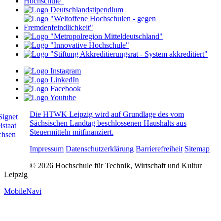
Die HTWK Leipzig wird auf Grundlage des vom
Sächsischen Landtag beschlossenen Haushalts aus
Steuermitteln mitfinanziert.
Impressum
Datenschutzerklärung
Barrierefreiheit
Sitemap
© 2026 Hochschule für Technik, Wirtschaft und Kultur
Leipzig
MobileNavi