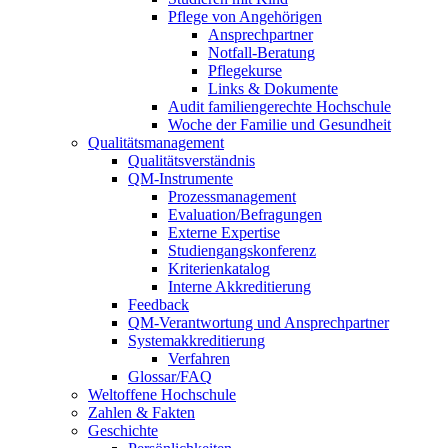
Pflege von Angehörigen
Ansprechpartner
Notfall-Beratung
Pflegekurse
Links & Dokumente
Audit familiengerechte Hochschule
Woche der Familie und Gesundheit
Qualitätsmanagement
Qualitätsverständnis
QM-Instrumente
Prozessmanagement
Evaluation/Befragungen
Externe Expertise
Studiengangskonferenz
Kriterienkatalog
Interne Akkreditierung
Feedback
QM-Verantwortung und Ansprechpartner
Systemakkreditierung
Verfahren
Glossar/FAQ
Weltoffene Hochschule
Zahlen & Fakten
Geschichte