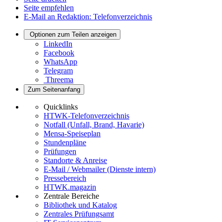
Seite empfehlen
E-Mail an Redaktion: Telefonverzeichnis
Optionen zum Teilen anzeigen
LinkedIn
Facebook
WhatsApp
Telegram
Threema
Zum Seitenanfang
Quicklinks
HTWK-Telefonverzeichnis
Notfall (Unfall, Brand, Havarie)
Mensa-Speiseplan
Stundenpläne
Prüfungen
Standorte & Anreise
E-Mail / Webmailer (Dienste intern)
Pressebereich
HTWK.magazin
Zentrale Bereiche
Bibliothek und Katalog
Zentrales Prüfungsamt