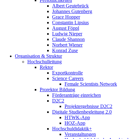
Persönlichkeiten
Albert Geutebrück
Johannes Gutenberg
Grace Hopper
Constantin Lipsius
August Föppl
Ludwig Nieper
Claude Shannon
Norbert Wiener
Konrad Zuse
Organisation & Struktur
Hochschulleitung
Rektor
Exportkontrolle
Science Careers
Female Scientists Network
Prorektor Bildung
Förderanträge einreichen
D2C2
Projektergebnisse D2C2
Digitale Studienbegleitung 2.0
HTWK-App
HOZ-App
Hochschuldidaktik+
Veranstaltungen