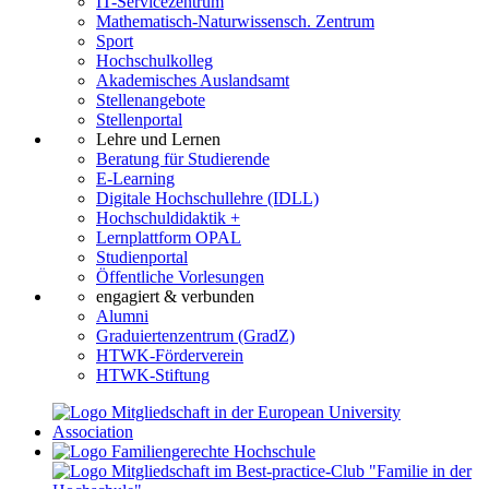
IT-Servicezentrum
Mathematisch-Naturwissensch. Zentrum
Sport
Hochschulkolleg
Akademisches Auslandsamt
Stellenangebote
Stellenportal
Lehre und Lernen
Beratung für Studierende
E-Learning
Digitale Hochschullehre (IDLL)
Hochschuldidaktik +
Lernplattform OPAL
Studienportal
Öffentliche Vorlesungen
engagiert & verbunden
Alumni
Graduiertenzentrum (GradZ)
HTWK-Förderverein
HTWK-Stiftung