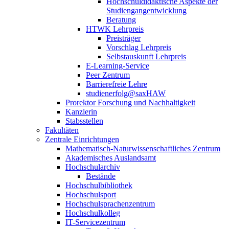
Hochschuldidaktische Aspekte der
Studiengangentwicklung
Beratung
HTWK Lehrpreis
Preisträger
Vorschlag Lehrpreis
Selbstauskunft Lehrpreis
E-Learning-Service
Peer Zentrum
Barrierefreie Lehre
studienerfolg@saxHAW
Prorektor Forschung und Nachhaltigkeit
Kanzlerin
Stabsstellen
Fakultäten
Zentrale Einrichtungen
Mathematisch-Naturwissenschaftliches Zentrum
Akademisches Auslandsamt
Hochschularchiv
Bestände
Hochschulbibliothek
Hochschulsport
Hochschulsprachenzentrum
Hochschulkolleg
IT-Servicezentrum