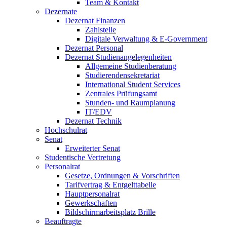
Team & Kontakt
Dezernate
Dezernat Finanzen
Zahlstelle
Digitale Verwaltung & E-Government
Dezernat Personal
Dezernat Studienangelegenheiten
Allgemeine Studienberatung
Studierendensekretariat
International Student Services
Zentrales Prüfungsamt
Stunden- und Raumplanung
IT/EDV
Dezernat Technik
Hochschulrat
Senat
Erweiterter Senat
Studentische Vertretung
Personalrat
Gesetze, Ordnungen & Vorschriften
Tarifvertrag & Entgelttabelle
Hauptpersonalrat
Gewerkschaften
Bildschirmarbeitsplatz Brille
Beauftragte