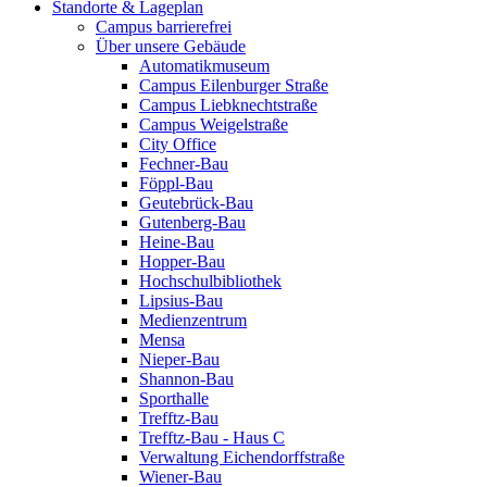
Standorte & Lageplan
Campus barrierefrei
Über unsere Gebäude
Automatikmuseum
Campus Eilenburger Straße
Campus Liebknechtstraße
Campus Weigelstraße
City Office
Fechner-Bau
Föppl-Bau
Geutebrück-Bau
Gutenberg-Bau
Heine-Bau
Hopper-Bau
Hochschulbibliothek
Lipsius-Bau
Medienzentrum
Mensa
Nieper-Bau
Shannon-Bau
Sporthalle
Trefftz-Bau
Trefftz-Bau - Haus C
Verwaltung Eichendorffstraße
Wiener-Bau