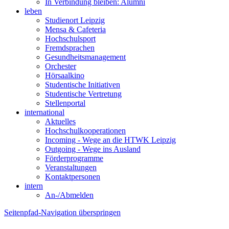
In Verbindung bleiben: Alumni
leben
Studienort Leipzig
Mensa & Cafeteria
Hochschulsport
Fremdsprachen
Gesundheitsmanagement
Orchester
Hörsaalkino
Studentische Initiativen
Studentische Vertretung
Stellenportal
international
Aktuelles
Hochschulkooperationen
Incoming - Wege an die HTWK Leipzig
Outgoing - Wege ins Ausland
Förderprogramme
Veranstaltungen
Kontaktpersonen
intern
An-/Abmelden
Seitenpfad-Navigation überspringen