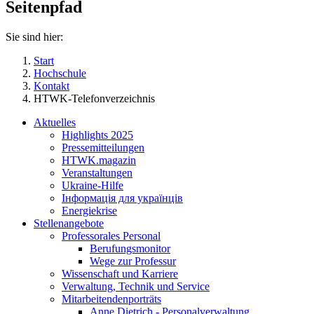
Seitenpfad
Sie sind hier:
Start
Hochschule
Kontakt
HTWK-Telefonverzeichnis
Aktuelles
Highlights 2025
Pressemitteilungen
HTWK.magazin
Veranstaltungen
Ukraine-Hilfe
Інформація для українців
Energiekrise
Stellenangebote
Professorales Personal
Berufungsmonitor
Wege zur Professur
Wissenschaft und Karriere
Verwaltung, Technik und Service
Mitarbeitendenporträts
Anne Dietrich - Personalverwaltung