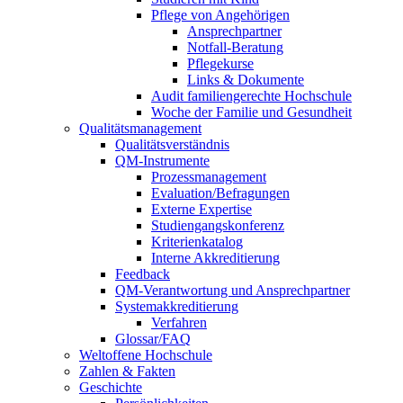
Pflege von Angehörigen
Ansprechpartner
Notfall-Beratung
Pflegekurse
Links & Dokumente
Audit familiengerechte Hochschule
Woche der Familie und Gesundheit
Qualitätsmanagement
Qualitätsverständnis
QM-Instrumente
Prozessmanagement
Evaluation/Befragungen
Externe Expertise
Studiengangskonferenz
Kriterienkatalog
Interne Akkreditierung
Feedback
QM-Verantwortung und Ansprechpartner
Systemakkreditierung
Verfahren
Glossar/FAQ
Weltoffene Hochschule
Zahlen & Fakten
Geschichte