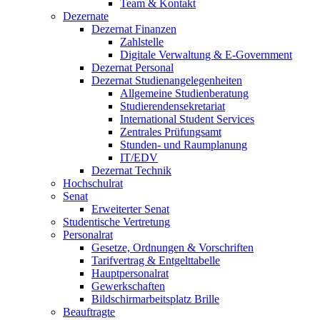
Team & Kontakt
Dezernate
Dezernat Finanzen
Zahlstelle
Digitale Verwaltung & E-Government
Dezernat Personal
Dezernat Studienangelegenheiten
Allgemeine Studienberatung
Studierendensekretariat
International Student Services
Zentrales Prüfungsamt
Stunden- und Raumplanung
IT/EDV
Dezernat Technik
Hochschulrat
Senat
Erweiterter Senat
Studentische Vertretung
Personalrat
Gesetze, Ordnungen & Vorschriften
Tarifvertrag & Entgelttabelle
Hauptpersonalrat
Gewerkschaften
Bildschirmarbeitsplatz Brille
Beauftragte