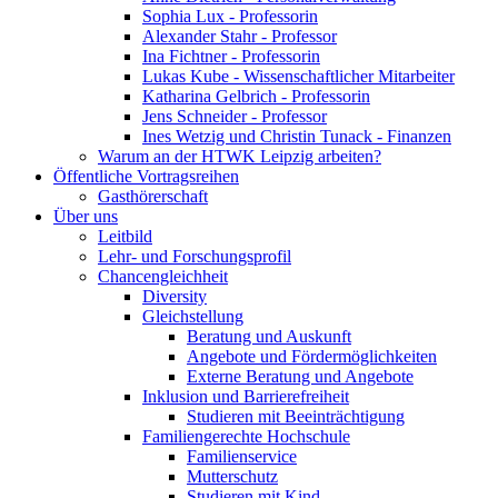
Sophia Lux - Professorin
Alexander Stahr - Professor
Ina Fichtner - Professorin
Lukas Kube - Wissenschaftlicher Mitarbeiter
Katharina Gelbrich - Professorin
Jens Schneider - Professor
Ines Wetzig und Christin Tunack - Finanzen
Warum an der HTWK Leipzig arbeiten?
Öffentliche Vortragsreihen
Gasthörerschaft
Über uns
Leitbild
Lehr- und Forschungsprofil
Chancengleichheit
Diversity
Gleichstellung
Beratung und Auskunft
Angebote und Fördermöglichkeiten
Externe Beratung und Angebote
Inklusion und Barrierefreiheit
Studieren mit Beeinträchtigung
Familiengerechte Hochschule
Familienservice
Mutterschutz
Studieren mit Kind