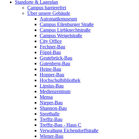
Standorte & Lageplan
Campus barrierefrei
Über unsere Gebäude
Automatikmuseum
Campus Eilenburger Straße
Campus Liebknechtstraße
Campus Weigelstraße
City Office
Fechner-Bau
Föppl-Bau
Geutebrück-Bau
Gutenberg-Bau
Heine-Bau
Hopper-Bau
Hochschulbibliothek
Lipsius-Bau
Medienzentrum
Mensa
Nieper-Bau
Shannon-Bau
Sporthalle
Trefftz-Bau
Trefftz-Bau - Haus C
Verwaltung Eichendorffstraße
Wiener-Bau