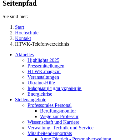
Seitenpfad
Sie sind hier:
Start
Hochschule
Kontakt
HTWK-Telefonverzeichnis
Aktuelles
Highlights 2025
Pressemitteilungen
HTWK.magazin
Veranstaltungen
Ukraine-Hilfe
Інформація для українців
Energiekrise
Stellenangebote
Professorales Personal
Berufungsmonitor
Wege zur Professur
Wissenschaft und Karriere
Verwaltung, Technik und Service
Mitarbeitendenporträts
Anne Dietrich - Personalverwaltung