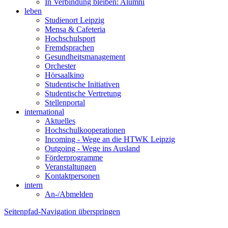
In Verbindung bleiben: Alumni
leben
Studienort Leipzig
Mensa & Cafeteria
Hochschulsport
Fremdsprachen
Gesundheitsmanagement
Orchester
Hörsaalkino
Studentische Initiativen
Studentische Vertretung
Stellenportal
international
Aktuelles
Hochschulkooperationen
Incoming - Wege an die HTWK Leipzig
Outgoing - Wege ins Ausland
Förderprogramme
Veranstaltungen
Kontaktpersonen
intern
An-/Abmelden
Seitenpfad-Navigation überspringen