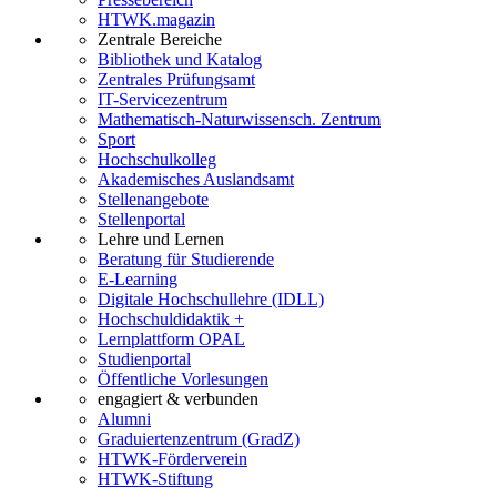
HTWK.magazin
Zentrale Bereiche
Bibliothek und Katalog
Zentrales Prüfungsamt
IT-Servicezentrum
Mathematisch-Naturwissensch. Zentrum
Sport
Hochschulkolleg
Akademisches Auslandsamt
Stellenangebote
Stellenportal
Lehre und Lernen
Beratung für Studierende
E-Learning
Digitale Hochschullehre (IDLL)
Hochschuldidaktik +
Lernplattform OPAL
Studienportal
Öffentliche Vorlesungen
engagiert & verbunden
Alumni
Graduiertenzentrum (GradZ)
HTWK-Förderverein
HTWK-Stiftung