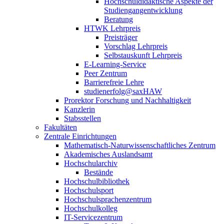
Hochschuldidaktische Aspekte der
Studiengangentwicklung
Beratung
HTWK Lehrpreis
Preisträger
Vorschlag Lehrpreis
Selbstauskunft Lehrpreis
E-Learning-Service
Peer Zentrum
Barrierefreie Lehre
studienerfolg@saxHAW
Prorektor Forschung und Nachhaltigkeit
Kanzlerin
Stabsstellen
Fakultäten
Zentrale Einrichtungen
Mathematisch-Naturwissenschaftliches Zentrum
Akademisches Auslandsamt
Hochschularchiv
Bestände
Hochschulbibliothek
Hochschulsport
Hochschulsprachenzentrum
Hochschulkolleg
IT-Servicezentrum