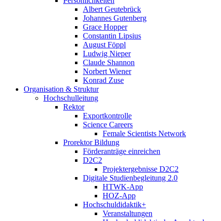
Persönlichkeiten
Albert Geutebrück
Johannes Gutenberg
Grace Hopper
Constantin Lipsius
August Föppl
Ludwig Nieper
Claude Shannon
Norbert Wiener
Konrad Zuse
Organisation & Struktur
Hochschulleitung
Rektor
Exportkontrolle
Science Careers
Female Scientists Network
Prorektor Bildung
Förderanträge einreichen
D2C2
Projektergebnisse D2C2
Digitale Studienbegleitung 2.0
HTWK-App
HOZ-App
Hochschuldidaktik+
Veranstaltungen