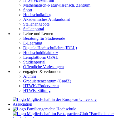
IT-Servicezentrum
Mathematisch-Naturwissensch. Zentrum
Sport
Hochschulkolleg
Akademisches Auslandsamt
Stellenangebote
Stellenportal
Lehre und Lernen
Beratung für Studierende
E-Learning
Digitale Hochschullehre (IDLL)
Hochschuldidaktik +
Lernplattform OPAL
Studienportal
Öffentliche Vorlesungen
engagiert & verbunden
Alumni
Graduiertenzentrum (GradZ)
HTWK-Förderverein
HTWK-Stiftung