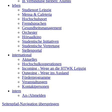
In Verbindung bleiben: Alumni
leben
Studienort Leipzig
Mensa & Cafeteria
Hochschulsport
Fremdsprachen
Gesundheitsmanagement
Orchester
Hörsaalkino
Studentische Initiativen
Studentische Vertretung
Stellenportal
international
Aktuelles
Hochschulkooperationen
Incoming - Wege an die HTWK Leipzig
Outgoing - Wege ins Ausland
Förderprogramme
Veranstaltungen
Kontaktpersonen
intern
An-/Abmelden
Seitenpfad-Navigation überspringen