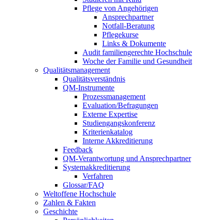
Pflege von Angehörigen
Ansprechpartner
Notfall-Beratung
Pflegekurse
Links & Dokumente
Audit familiengerechte Hochschule
Woche der Familie und Gesundheit
Qualitätsmanagement
Qualitätsverständnis
QM-Instrumente
Prozessmanagement
Evaluation/Befragungen
Externe Expertise
Studiengangskonferenz
Kriterienkatalog
Interne Akkreditierung
Feedback
QM-Verantwortung und Ansprechpartner
Systemakkreditierung
Verfahren
Glossar/FAQ
Weltoffene Hochschule
Zahlen & Fakten
Geschichte