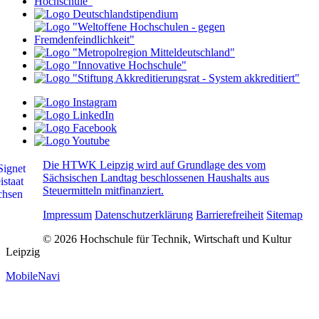
Die HTWK Leipzig wird auf Grundlage des vom
Sächsischen Landtag beschlossenen Haushalts aus
Steuermitteln mitfinanziert.
Impressum
Datenschutzerklärung
Barrierefreiheit
Sitemap
© 2026 Hochschule für Technik, Wirtschaft und Kultur
Leipzig
MobileNavi