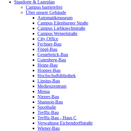
Standorte & Lageplan
Campus barrierefrei
Über unsere Gebäude
Automatikmuseum
Campus Eilenburger Straße
Campus Liebknechtstraße
Campus Weigelstraße
City Office
Fechner-Bau
Föppl-Bau
Geutebrück-Bau
Gutenberg-Bau
Heine-Bau
Hopper-Bau
Hochschulbibliothek
Lipsius-Bau
Medienzentrum
Mensa
Nieper-Bau
Shannon-Bau
Sporthalle
Trefftz-Bau
Trefftz-Bau - Haus C
Verwaltung Eichendorffstraße
Wiener-Bau