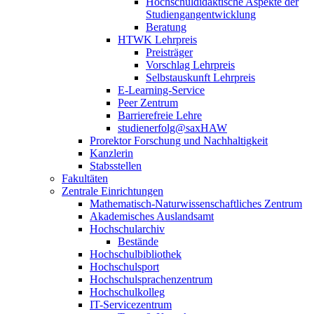
Hochschuldidaktische Aspekte der
Studiengangentwicklung
Beratung
HTWK Lehrpreis
Preisträger
Vorschlag Lehrpreis
Selbstauskunft Lehrpreis
E-Learning-Service
Peer Zentrum
Barrierefreie Lehre
studienerfolg@saxHAW
Prorektor Forschung und Nachhaltigkeit
Kanzlerin
Stabsstellen
Fakultäten
Zentrale Einrichtungen
Mathematisch-Naturwissenschaftliches Zentrum
Akademisches Auslandsamt
Hochschularchiv
Bestände
Hochschulbibliothek
Hochschulsport
Hochschulsprachenzentrum
Hochschulkolleg
IT-Servicezentrum