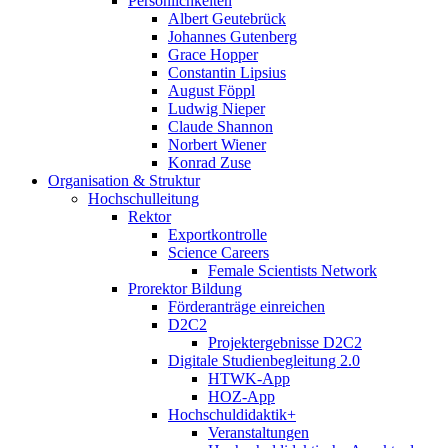
Persönlichkeiten
Albert Geutebrück
Johannes Gutenberg
Grace Hopper
Constantin Lipsius
August Föppl
Ludwig Nieper
Claude Shannon
Norbert Wiener
Konrad Zuse
Organisation & Struktur
Hochschulleitung
Rektor
Exportkontrolle
Science Careers
Female Scientists Network
Prorektor Bildung
Förderanträge einreichen
D2C2
Projektergebnisse D2C2
Digitale Studienbegleitung 2.0
HTWK-App
HOZ-App
Hochschuldidaktik+
Veranstaltungen