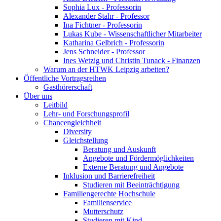
Sophia Lux - Professorin
Alexander Stahr - Professor
Ina Fichtner - Professorin
Lukas Kube - Wissenschaftlicher Mitarbeiter
Katharina Gelbrich - Professorin
Jens Schneider - Professor
Ines Wetzig und Christin Tunack - Finanzen
Warum an der HTWK Leipzig arbeiten?
Öffentliche Vortragsreihen
Gasthörerschaft
Über uns
Leitbild
Lehr- und Forschungsprofil
Chancengleichheit
Diversity
Gleichstellung
Beratung und Auskunft
Angebote und Fördermöglichkeiten
Externe Beratung und Angebote
Inklusion und Barrierefreiheit
Studieren mit Beeinträchtigung
Familiengerechte Hochschule
Familienservice
Mutterschutz
Studieren mit Kind