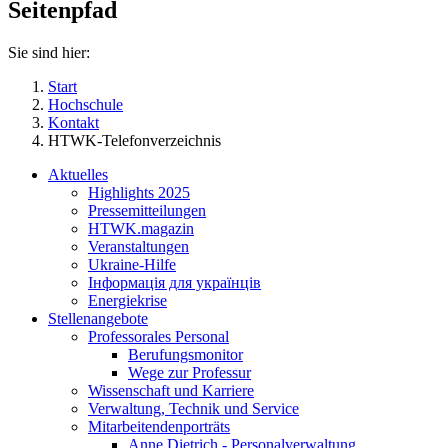
Seitenpfad
Sie sind hier:
Start
Hochschule
Kontakt
HTWK-Telefonverzeichnis
Aktuelles
Highlights 2025
Pressemitteilungen
HTWK.magazin
Veranstaltungen
Ukraine-Hilfe
Інформація для українців
Energiekrise
Stellenangebote
Professorales Personal
Berufungsmonitor
Wege zur Professur
Wissenschaft und Karriere
Verwaltung, Technik und Service
Mitarbeitendenporträts
Anne Dietrich - Personalverwaltung