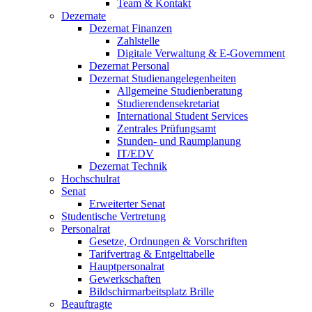
Team & Kontakt
Dezernate
Dezernat Finanzen
Zahlstelle
Digitale Verwaltung & E-Government
Dezernat Personal
Dezernat Studienangelegenheiten
Allgemeine Studienberatung
Studierendensekretariat
International Student Services
Zentrales Prüfungsamt
Stunden- und Raumplanung
IT/EDV
Dezernat Technik
Hochschulrat
Senat
Erweiterter Senat
Studentische Vertretung
Personalrat
Gesetze, Ordnungen & Vorschriften
Tarifvertrag & Entgelttabelle
Hauptpersonalrat
Gewerkschaften
Bildschirmarbeitsplatz Brille
Beauftragte