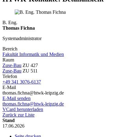
B. Eng.
Thomas Fichna
Systemadministrator
Bereich
Fakultät Informatik und Medien
Raum
Zuse-Bau
ZU 427
Zuse-Bau
ZU 511
Telefon
+49 341 3076-6137
E-Mail
thomas.fichna@htwk-leipzig.de
E-Mail senden
thomas.fichna@htwk-leipzig.de
VCard herunterladen
Zurück zur Liste
Stand
17.06.2026
Seite drucken