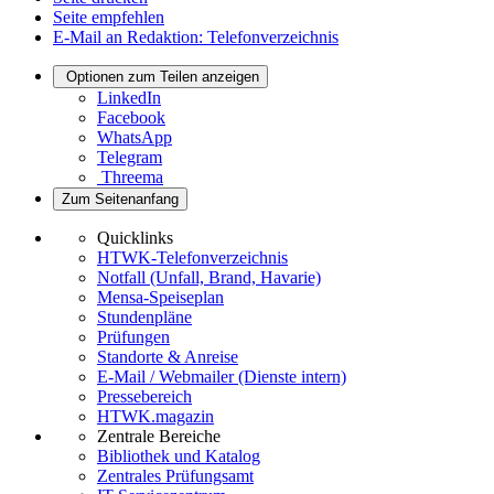
Seite empfehlen
E-Mail an Redaktion: Telefonverzeichnis
Optionen zum Teilen anzeigen
LinkedIn
Facebook
WhatsApp
Telegram
Threema
Zum Seitenanfang
Quicklinks
HTWK-Telefonverzeichnis
Notfall (Unfall, Brand, Havarie)
Mensa-Speiseplan
Stundenpläne
Prüfungen
Standorte & Anreise
E-Mail / Webmailer (Dienste intern)
Pressebereich
HTWK.magazin
Zentrale Bereiche
Bibliothek und Katalog
Zentrales Prüfungsamt