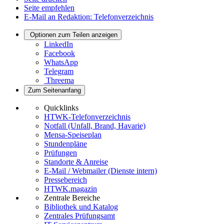
Seite empfehlen
E-Mail an Redaktion: Telefonverzeichnis
Optionen zum Teilen anzeigen
LinkedIn
Facebook
WhatsApp
Telegram
Threema
Zum Seitenanfang
Quicklinks
HTWK-Telefonverzeichnis
Notfall (Unfall, Brand, Havarie)
Mensa-Speiseplan
Stundenpläne
Prüfungen
Standorte & Anreise
E-Mail / Webmailer (Dienste intern)
Pressebereich
HTWK.magazin
Zentrale Bereiche
Bibliothek und Katalog
Zentrales Prüfungsamt