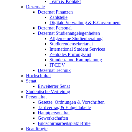
Team & Kontakt
Dezernate
Dezernat Finanzen
Zahlstelle
Digitale Verwaltung & E-Government
Dezernat Personal
Dezernat Studienangelegenheiten
Allgemeine Studienberatung
Studierendensekretariat
International Student Services
Zentrales Prüfungsamt
Stunden- und Raumplanung
IT/EDV
Dezernat Technik
Hochschulrat
Senat
Erweiterter Senat
Studentische Vertretung
Personalrat
Gesetze, Ordnungen & Vorschriften
Tarifvertrag & Entgelttabelle
Hauptpersonalrat
Gewerkschaften
Bildschirmarbeitsplatz Brille
Beauftragte