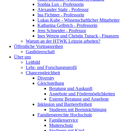
Sophia Lux - Professorin
Alexander Stahr - Professor
Ina Fichtner - Professorin
Lukas Kube - Wissenschaftlicher Mitarbeiter
Katharina Gelbrich - Professorin
Jens Schneider - Professor
Ines Wetzig und Christin Tunack - Finanzen
Warum an der HTWK Leipzig arbeiten?
Öffentliche Vortragsreihen
Gasthörerschaft
Über uns
Leitbild
Lehr- und Forschungsprofil
Chancengleichheit
Diversity
Gleichstellung
Beratung und Auskunft
Angebote und Fördermöglichkeiten
Externe Beratung und Angebote
Inklusion und Barrierefreiheit
Studieren mit Beeinträchtigung
Familiengerechte Hochschule
Familienservice
Mutterschutz
Studieren mit Kind