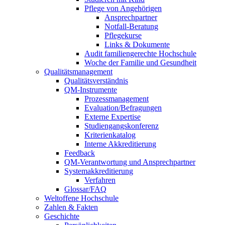
Pflege von Angehörigen
Ansprechpartner
Notfall-Beratung
Pflegekurse
Links & Dokumente
Audit familiengerechte Hochschule
Woche der Familie und Gesundheit
Qualitätsmanagement
Qualitätsverständnis
QM-Instrumente
Prozessmanagement
Evaluation/Befragungen
Externe Expertise
Studiengangskonferenz
Kriterienkatalog
Interne Akkreditierung
Feedback
QM-Verantwortung und Ansprechpartner
Systemakkreditierung
Verfahren
Glossar/FAQ
Weltoffene Hochschule
Zahlen & Fakten
Geschichte