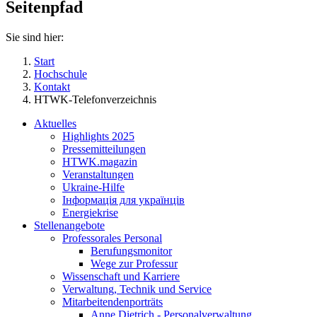
Seitenpfad
Sie sind hier:
Start
Hochschule
Kontakt
HTWK-Telefonverzeichnis
Aktuelles
Highlights 2025
Pressemitteilungen
HTWK.magazin
Veranstaltungen
Ukraine-Hilfe
Інформація для українців
Energiekrise
Stellenangebote
Professorales Personal
Berufungsmonitor
Wege zur Professur
Wissenschaft und Karriere
Verwaltung, Technik und Service
Mitarbeitendenporträts
Anne Dietrich - Personalverwaltung