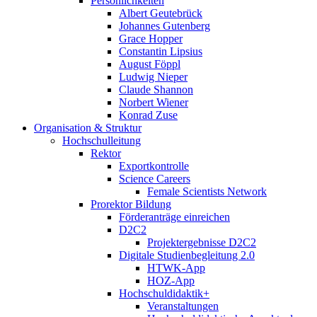
Persönlichkeiten
Albert Geutebrück
Johannes Gutenberg
Grace Hopper
Constantin Lipsius
August Föppl
Ludwig Nieper
Claude Shannon
Norbert Wiener
Konrad Zuse
Organisation & Struktur
Hochschulleitung
Rektor
Exportkontrolle
Science Careers
Female Scientists Network
Prorektor Bildung
Förderanträge einreichen
D2C2
Projektergebnisse D2C2
Digitale Studienbegleitung 2.0
HTWK-App
HOZ-App
Hochschuldidaktik+
Veranstaltungen