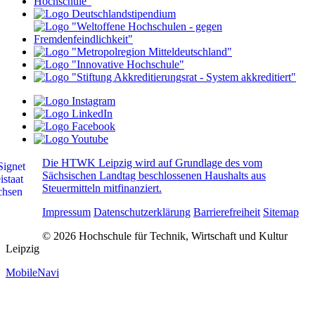
Die HTWK Leipzig wird auf Grundlage des vom
Sächsischen Landtag beschlossenen Haushalts aus
Steuermitteln mitfinanziert.
Impressum
Datenschutzerklärung
Barrierefreiheit
Sitemap
© 2026 Hochschule für Technik, Wirtschaft und Kultur
Leipzig
MobileNavi