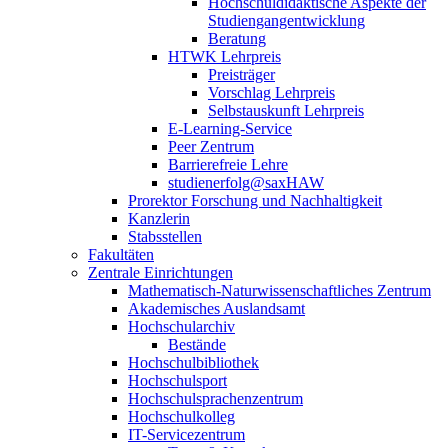
Hochschuldidaktische Aspekte der
Studiengangentwicklung
Beratung
HTWK Lehrpreis
Preisträger
Vorschlag Lehrpreis
Selbstauskunft Lehrpreis
E-Learning-Service
Peer Zentrum
Barrierefreie Lehre
studienerfolg@saxHAW
Prorektor Forschung und Nachhaltigkeit
Kanzlerin
Stabsstellen
Fakultäten
Zentrale Einrichtungen
Mathematisch-Naturwissenschaftliches Zentrum
Akademisches Auslandsamt
Hochschularchiv
Bestände
Hochschulbibliothek
Hochschulsport
Hochschulsprachenzentrum
Hochschulkolleg
IT-Servicezentrum