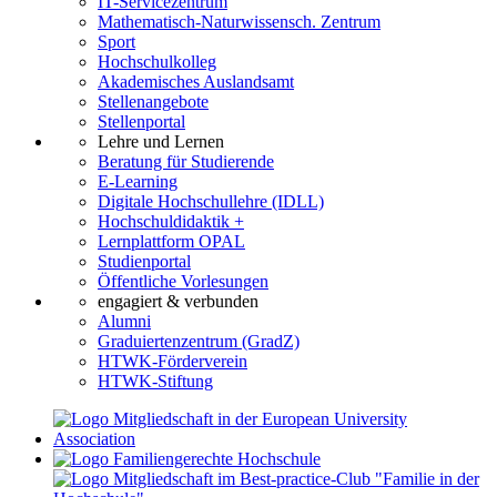
IT-Servicezentrum
Mathematisch-Naturwissensch. Zentrum
Sport
Hochschulkolleg
Akademisches Auslandsamt
Stellenangebote
Stellenportal
Lehre und Lernen
Beratung für Studierende
E-Learning
Digitale Hochschullehre (IDLL)
Hochschuldidaktik +
Lernplattform OPAL
Studienportal
Öffentliche Vorlesungen
engagiert & verbunden
Alumni
Graduiertenzentrum (GradZ)
HTWK-Förderverein
HTWK-Stiftung