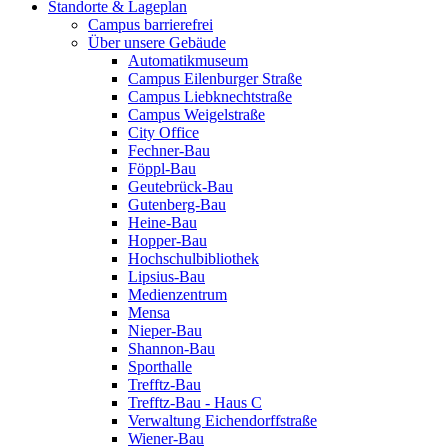
Standorte & Lageplan
Campus barrierefrei
Über unsere Gebäude
Automatikmuseum
Campus Eilenburger Straße
Campus Liebknechtstraße
Campus Weigelstraße
City Office
Fechner-Bau
Föppl-Bau
Geutebrück-Bau
Gutenberg-Bau
Heine-Bau
Hopper-Bau
Hochschulbibliothek
Lipsius-Bau
Medienzentrum
Mensa
Nieper-Bau
Shannon-Bau
Sporthalle
Trefftz-Bau
Trefftz-Bau - Haus C
Verwaltung Eichendorffstraße
Wiener-Bau