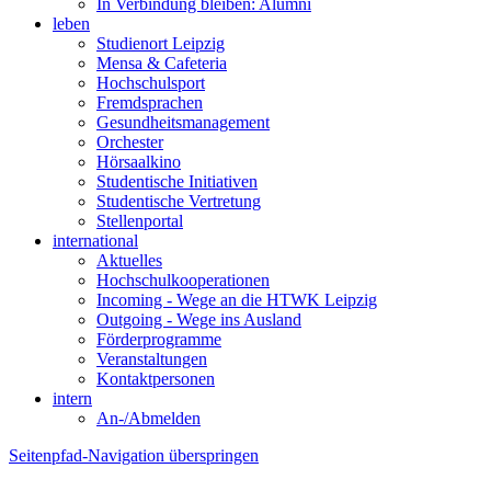
In Verbindung bleiben: Alumni
leben
Studienort Leipzig
Mensa & Cafeteria
Hochschulsport
Fremdsprachen
Gesundheitsmanagement
Orchester
Hörsaalkino
Studentische Initiativen
Studentische Vertretung
Stellenportal
international
Aktuelles
Hochschulkooperationen
Incoming - Wege an die HTWK Leipzig
Outgoing - Wege ins Ausland
Förderprogramme
Veranstaltungen
Kontaktpersonen
intern
An-/Abmelden
Seitenpfad-Navigation überspringen