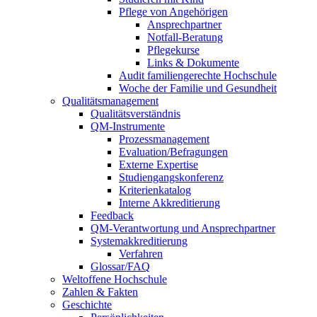
Pflege von Angehörigen
Ansprechpartner
Notfall-Beratung
Pflegekurse
Links & Dokumente
Audit familiengerechte Hochschule
Woche der Familie und Gesundheit
Qualitätsmanagement
Qualitätsverständnis
QM-Instrumente
Prozessmanagement
Evaluation/Befragungen
Externe Expertise
Studiengangskonferenz
Kriterienkatalog
Interne Akkreditierung
Feedback
QM-Verantwortung und Ansprechpartner
Systemakkreditierung
Verfahren
Glossar/FAQ
Weltoffene Hochschule
Zahlen & Fakten
Geschichte