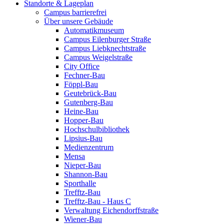
Standorte & Lageplan
Campus barrierefrei
Über unsere Gebäude
Automatikmuseum
Campus Eilenburger Straße
Campus Liebknechtstraße
Campus Weigelstraße
City Office
Fechner-Bau
Föppl-Bau
Geutebrück-Bau
Gutenberg-Bau
Heine-Bau
Hopper-Bau
Hochschulbibliothek
Lipsius-Bau
Medienzentrum
Mensa
Nieper-Bau
Shannon-Bau
Sporthalle
Trefftz-Bau
Trefftz-Bau - Haus C
Verwaltung Eichendorffstraße
Wiener-Bau