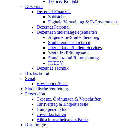
Team & Kontakt
Dezernate
Dezernat Finanzen
Zahlstelle
Digitale Verwaltung & E-Government
Dezernat Personal
Dezernat Studienangelegenheiten
Allgemeine Studienberatung
Studierendensekretariat
International Student Services
Zentrales Prüfungsamt
Stunden- und Raumplanung
IT/EDV
Dezernat Technik
Hochschulrat
Senat
Erweiterter Senat
Studentische Vertretung
Personalrat
Gesetze, Ordnungen & Vorschriften
Tarifvertrag & Entgelttabelle
Hauptpersonalrat
Gewerkschaften
Bildschirmarbeitsplatz Brille
Beauftragte