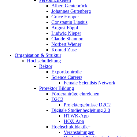
Persönlichkeiten
Albert Geutebrück
Johannes Gutenberg
Grace Hopper
Constantin Lipsius
August Föppl
Ludwig Nieper
Claude Shannon
Norbert Wiener
Konrad Zuse
Organisation & Struktur
Hochschulleitung
Rektor
Exportkontrolle
Science Careers
Female Scientists Network
Prorektor Bildung
Förderanträge einreichen
D2C2
Projektergebnisse D2C2
Digitale Studienbegleitung 2.0
HTWK-App
HOZ-App
Hochschuldidaktik+
Veranstaltungen