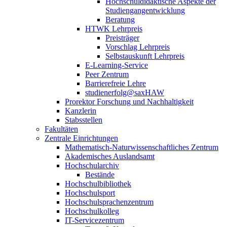
Hochschuldidaktische Aspekte der
Studiengangentwicklung
Beratung
HTWK Lehrpreis
Preisträger
Vorschlag Lehrpreis
Selbstauskunft Lehrpreis
E-Learning-Service
Peer Zentrum
Barrierefreie Lehre
studienerfolg@saxHAW
Prorektor Forschung und Nachhaltigkeit
Kanzlerin
Stabsstellen
Fakultäten
Zentrale Einrichtungen
Mathematisch-Naturwissenschaftliches Zentrum
Akademisches Auslandsamt
Hochschularchiv
Bestände
Hochschulbibliothek
Hochschulsport
Hochschulsprachenzentrum
Hochschulkolleg
IT-Servicezentrum