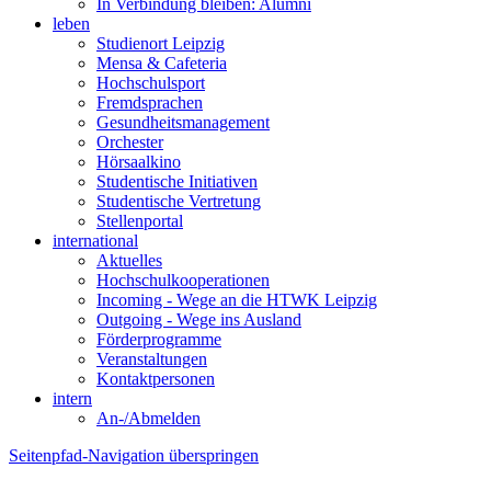
In Verbindung bleiben: Alumni
leben
Studienort Leipzig
Mensa & Cafeteria
Hochschulsport
Fremdsprachen
Gesundheitsmanagement
Orchester
Hörsaalkino
Studentische Initiativen
Studentische Vertretung
Stellenportal
international
Aktuelles
Hochschulkooperationen
Incoming - Wege an die HTWK Leipzig
Outgoing - Wege ins Ausland
Förderprogramme
Veranstaltungen
Kontaktpersonen
intern
An-/Abmelden
Seitenpfad-Navigation überspringen