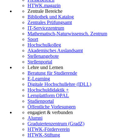
HTWK.magazin
Zentrale Bereiche
Bibliothek und Katalog
Zentrales Prüfungsamt
IT-Servicezentrum
Mathematisch-Naturwissensch. Zentrum
Sport
Hochschulkolleg
Akademisches Auslandsamt
Stellenangebote
Stellenportal
Lehre und Lernen
Beratung für Studierende
E-Learning
Digitale Hochschullehre (IDLL)
Hochschuldidaktik +
Lernplattform OPAL
Studienportal
Öffentliche Vorlesungen
engagiert & verbunden
Alumni
Graduiertenzentrum (GradZ)
HTWK-Förderverein
HTWK-Stiftung