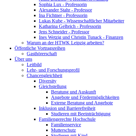
Sophia Lux - Professorin
Alexander Stahr - Professor
Ina Fichtner - Professorin
Lukas Kube - Wissenschaftlicher Mitarbeiter
Katharina Gelbrich - Professorin
Jens Schneider - Professor
Ines Wetzig und Christin Tunack - Finanzen
Warum an der HTWK Leipzig arbeiten?
Öffentliche Vortragsreihen
Gasthörerschaft
Über uns
Leitbild
Lehr- und Forschungsprofil
Chancengleichheit
Diversity
Gleichstellung
Beratung und Auskunft
Angebote und Fördermöglichkeiten
Externe Beratung und Angebote
Inklusion und Barrierefreiheit
Studieren mit Beeinträchtigung
Familiengerechte Hochschule
Familienservice
Mutterschutz
Studieren mit Kind