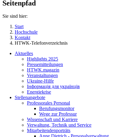
Seitenpfad
Sie sind hier:
Start
Hochschule
Kontakt
HTWK-Telefonverzeichnis
Aktuelles
Highlights 2025
Pressemitteilungen
HTWK.magazin
Veranstaltungen
Ukraine-Hilfe
Інформація для українців
Energiekrise
Stellenangebote
Professorales Personal
Berufungsmonitor
Wege zur Professur
Wissenschaft und Karriere
Verwaltung, Technik und Service
Mitarbeitendenporträts
Anne Dietrich - Personalverwaltung