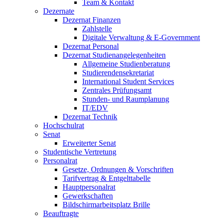
Team & Kontakt
Dezernate
Dezernat Finanzen
Zahlstelle
Digitale Verwaltung & E-Government
Dezernat Personal
Dezernat Studienangelegenheiten
Allgemeine Studienberatung
Studierendensekretariat
International Student Services
Zentrales Prüfungsamt
Stunden- und Raumplanung
IT/EDV
Dezernat Technik
Hochschulrat
Senat
Erweiterter Senat
Studentische Vertretung
Personalrat
Gesetze, Ordnungen & Vorschriften
Tarifvertrag & Entgelttabelle
Hauptpersonalrat
Gewerkschaften
Bildschirmarbeitsplatz Brille
Beauftragte