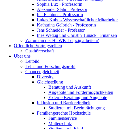
Sophia Lux - Professorin
Alexander Stahr - Professor
Ina Fichtner - Professorin
Lukas Kube - Wissenschaftlicher Mitarbeiter
Katharina Gelbrich - Professorin
Jens Schneider - Professor
Ines Wetzig und Christin Tunack - Finanzen
Warum an der HTWK Leipzig arbeiten?
Öffentliche Vortragsreihen
Gasthörerschaft
Über uns
Leitbild
Lehr- und Forschungsprofil
Chancengleichheit
Diversity
Gleichstellung
Beratung und Auskunft
Angebote und Fördermöglichkeiten
Externe Beratung und Angebote
Inklusion und Barrierefreiheit
Studieren mit Beeinträchtigung
Familiengerechte Hochschule
Familienservice
Mutterschutz
Studieren mit Kind