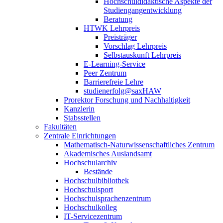
Hochschuldidaktische Aspekte der
Studiengangentwicklung
Beratung
HTWK Lehrpreis
Preisträger
Vorschlag Lehrpreis
Selbstauskunft Lehrpreis
E-Learning-Service
Peer Zentrum
Barrierefreie Lehre
studienerfolg@saxHAW
Prorektor Forschung und Nachhaltigkeit
Kanzlerin
Stabsstellen
Fakultäten
Zentrale Einrichtungen
Mathematisch-Naturwissenschaftliches Zentrum
Akademisches Auslandsamt
Hochschularchiv
Bestände
Hochschulbibliothek
Hochschulsport
Hochschulsprachenzentrum
Hochschulkolleg
IT-Servicezentrum