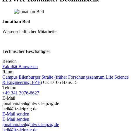
Jonathan Beil
Wissenschaftlicher Mitarbeiter
Technischer Beschäftigter
Bereich
Fakultät Bauwesen
Raum
Campus Eilenburger Straße (früher Forschungszentrum Life Science
& Engineering: FZE)
CE D106 Haus 15
Telefon
+49 341 3076-6627
E-Mail
jonathan.beil@htwk-leipzig.de
beil@ftz-leipzig.de
E-Mail senden
E-Mail senden
jonathan.beil@htwk-leipzig.de
beil@ftz-leipzig.de