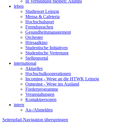
In Verbindung bleiben: Alumni
leben
Studienort Leipzig
Mensa & Cafeteria
Hochschulsport
Fremdsprachen
Gesundheitsmanagement
Orchester
Hörsaalkino
Studentische Initiativen
Studentische Vertretung
Stellenportal
international
Aktuelles
Hochschulkooperationen
Incoming - Wege an die HTWK Leipzig
Outgoing - Wege ins Ausland
Förderprogramme
Veranstaltungen
Kontaktpersonen
intern
An-/Abmelden
Seitenpfad-Navigation überspringen