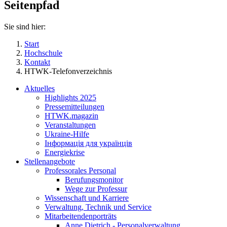
Seitenpfad
Sie sind hier:
Start
Hochschule
Kontakt
HTWK-Telefonverzeichnis
Aktuelles
Highlights 2025
Pressemitteilungen
HTWK.magazin
Veranstaltungen
Ukraine-Hilfe
Інформація для українців
Energiekrise
Stellenangebote
Professorales Personal
Berufungsmonitor
Wege zur Professur
Wissenschaft und Karriere
Verwaltung, Technik und Service
Mitarbeitendenporträts
Anne Dietrich - Personalverwaltung