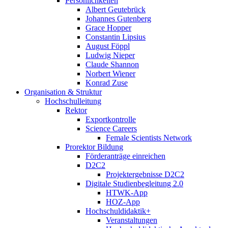
Persönlichkeiten
Albert Geutebrück
Johannes Gutenberg
Grace Hopper
Constantin Lipsius
August Föppl
Ludwig Nieper
Claude Shannon
Norbert Wiener
Konrad Zuse
Organisation & Struktur
Hochschulleitung
Rektor
Exportkontrolle
Science Careers
Female Scientists Network
Prorektor Bildung
Förderanträge einreichen
D2C2
Projektergebnisse D2C2
Digitale Studienbegleitung 2.0
HTWK-App
HOZ-App
Hochschuldidaktik+
Veranstaltungen