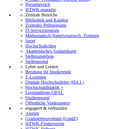
Pressebereich
HTWK.magazin
Zentrale Bereiche
Bibliothek und Katalog
Zentrales Prüfungsamt
IT-Servicezentrum
Mathematisch-Naturwissensch. Zentrum
Sport
Hochschulkolleg
Akademisches Auslandsamt
Stellenangebote
Stellenportal
Lehre und Lernen
Beratung für Studierende
E-Learning
Digitale Hochschullehre (IDLL)
Hochschuldidaktik +
Lernplattform OPAL
Studienportal
Öffentliche Vorlesungen
engagiert & verbunden
Alumni
Graduiertenzentrum (GradZ)
HTWK-Förderverein
HTWK-Stiftung