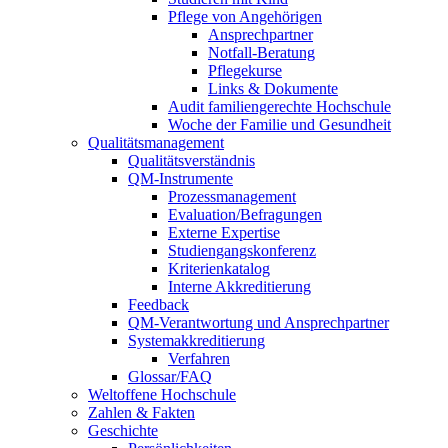
Pflege von Angehörigen
Ansprechpartner
Notfall-Beratung
Pflegekurse
Links & Dokumente
Audit familiengerechte Hochschule
Woche der Familie und Gesundheit
Qualitätsmanagement
Qualitätsverständnis
QM-Instrumente
Prozessmanagement
Evaluation/Befragungen
Externe Expertise
Studiengangskonferenz
Kriterienkatalog
Interne Akkreditierung
Feedback
QM-Verantwortung und Ansprechpartner
Systemakkreditierung
Verfahren
Glossar/FAQ
Weltoffene Hochschule
Zahlen & Fakten
Geschichte