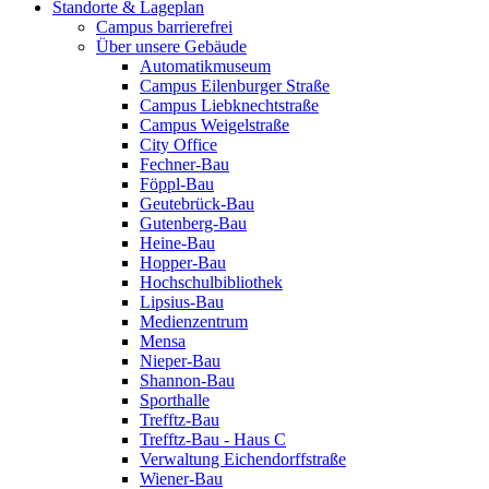
Standorte & Lageplan
Campus barrierefrei
Über unsere Gebäude
Automatikmuseum
Campus Eilenburger Straße
Campus Liebknechtstraße
Campus Weigelstraße
City Office
Fechner-Bau
Föppl-Bau
Geutebrück-Bau
Gutenberg-Bau
Heine-Bau
Hopper-Bau
Hochschulbibliothek
Lipsius-Bau
Medienzentrum
Mensa
Nieper-Bau
Shannon-Bau
Sporthalle
Trefftz-Bau
Trefftz-Bau - Haus C
Verwaltung Eichendorffstraße
Wiener-Bau