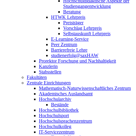
Hochschuldidaktische Aspekte der
Studiengangentwicklung
Beratung
HTWK Lehrpreis
Preisträger
Vorschlag Lehrpreis
Selbstauskunft Lehrpreis
E-Learning-Service
Peer Zentrum
Barrierefreie Lehre
studienerfolg@saxHAW
Prorektor Forschung und Nachhaltigkeit
Kanzlerin
Stabsstellen
Fakultäten
Zentrale Einrichtungen
Mathematisch-Naturwissenschaftliches Zentrum
Akademisches Auslandsamt
Hochschularchiv
Bestände
Hochschulbibliothek
Hochschulsport
Hochschulsprachenzentrum
Hochschulkolleg
IT-Servicezentrum