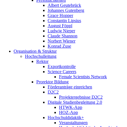
Persönlichkeiten
Albert Geutebrück
Johannes Gutenberg
Grace Hopper
Constantin Lipsius
August Föppl
Ludwig Nieper
Claude Shannon
Norbert Wiener
Konrad Zuse
Organisation & Struktur
Hochschulleitung
Rektor
Exportkontrolle
Science Careers
Female Scientists Network
Prorektor Bildung
Förderanträge einreichen
D2C2
Projektergebnisse D2C2
Digitale Studienbegleitung 2.0
HTWK-App
HOZ-App
Hochschuldidaktik+
Veranstaltungen