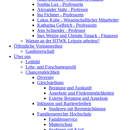
Sophia Lux - Professorin
Alexander Stahr - Professor
Ina Fichtner - Professorin
Lukas Kube - Wissenschaftlicher Mitarbeiter
Katharina Gelbrich - Professorin
Jens Schneider - Professor
Ines Wetzig und Christin Tunack - Finanzen
Warum an der HTWK Leipzig arbeiten?
Öffentliche Vortragsreihen
Gasthörerschaft
Über uns
Leitbild
Lehr- und Forschungsprofil
Chancengleichheit
Diversity
Gleichstellung
Beratung und Auskunft
Angebote und Fördermöglichkeiten
Externe Beratung und Angebote
Inklusion und Barrierefreiheit
Studieren mit Beeinträchtigung
Familiengerechte Hochschule
Familienservice
Mutterschutz
Studieren mit Kind