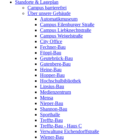
Standorte & Lageplan
Campus barrierefrei
Über unsere Gebäude
Automatikmuseum
Campus Eilenburger Straße
Campus Liebknechtstraße
Campus Weigelstraße
City Office
Fechner-Bau
Föppl-Bau
Geutebrück-Bau
Gutenberg-Bau
Heine-Bau
Hopper-Bau
Hochschulbibliothek
Lipsius-Bau
Medienzentrum
Mensa
Nieper-Bau
Shannon-Bau
Sporthalle
Trefftz-Bau
Trefftz-Bau - Haus C
Verwaltung Eichendorffstraße
Wiener-Bau