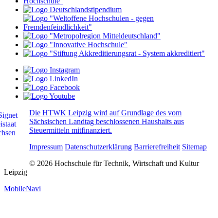
Die HTWK Leipzig wird auf Grundlage des vom
Sächsischen Landtag beschlossenen Haushalts aus
Steuermitteln mitfinanziert.
Impressum
Datenschutzerklärung
Barrierefreiheit
Sitemap
© 2026 Hochschule für Technik, Wirtschaft und Kultur
Leipzig
MobileNavi