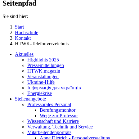
Seitenpfad
Sie sind hier:
Start
Hochschule
Kontakt
HTWK-Telefonverzeichnis
Aktuelles
Highlights 2025
Pressemitteilungen
HTWK.magazin
Veranstaltungen
Ukraine-Hilfe
Інформація для українців
Energiekrise
Stellenangebote
Professorales Personal
Berufungsmonitor
Wege zur Professur
Wissenschaft und Karriere
Verwaltung, Technik und Service
Mitarbeitendenporträts
Anne Dietrich - Personalverwaltung