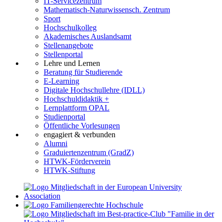
IT-Servicezentrum
Mathematisch-Naturwissensch. Zentrum
Sport
Hochschulkolleg
Akademisches Auslandsamt
Stellenangebote
Stellenportal
Lehre und Lernen
Beratung für Studierende
E-Learning
Digitale Hochschullehre (IDLL)
Hochschuldidaktik +
Lernplattform OPAL
Studienportal
Öffentliche Vorlesungen
engagiert & verbunden
Alumni
Graduiertenzentrum (GradZ)
HTWK-Förderverein
HTWK-Stiftung