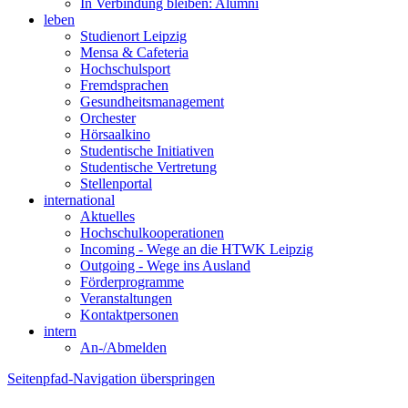
In Verbindung bleiben: Alumni
leben
Studienort Leipzig
Mensa & Cafeteria
Hochschulsport
Fremdsprachen
Gesundheitsmanagement
Orchester
Hörsaalkino
Studentische Initiativen
Studentische Vertretung
Stellenportal
international
Aktuelles
Hochschulkooperationen
Incoming - Wege an die HTWK Leipzig
Outgoing - Wege ins Ausland
Förderprogramme
Veranstaltungen
Kontaktpersonen
intern
An-/Abmelden
Seitenpfad-Navigation überspringen