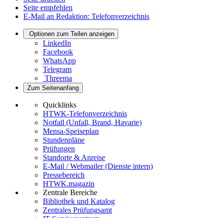
Seite empfehlen
E-Mail an Redaktion: Telefonverzeichnis
Optionen zum Teilen anzeigen
LinkedIn
Facebook
WhatsApp
Telegram
Threema
Zum Seitenanfang
Quicklinks
HTWK-Telefonverzeichnis
Notfall (Unfall, Brand, Havarie)
Mensa-Speiseplan
Stundenpläne
Prüfungen
Standorte & Anreise
E-Mail / Webmailer (Dienste intern)
Pressebereich
HTWK.magazin
Zentrale Bereiche
Bibliothek und Katalog
Zentrales Prüfungsamt