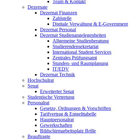
Team & Kontakt
Dezernate
Dezernat Finanzen
Zahlstelle
Digitale Verwaltung & E-Government
Dezernat Personal
Dezernat Studienangelegenheiten
Allgemeine Studienberatung
Studierendensekretariat
International Student Services
Zentrales Prüfungsamt
Stunden- und Raumplanung
IT/EDV
Dezernat Technik
Hochschulrat
Senat
Erweiterter Senat
Studentische Vertretung
Personalrat
Gesetze, Ordnungen & Vorschriften
Tarifvertrag & Entgelttabelle
Hauptpersonalrat
Gewerkschaften
Bildschirmarbeitsplatz Brille
Beauftragte