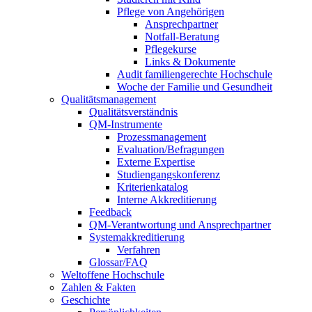
Pflege von Angehörigen
Ansprechpartner
Notfall-Beratung
Pflegekurse
Links & Dokumente
Audit familiengerechte Hochschule
Woche der Familie und Gesundheit
Qualitätsmanagement
Qualitätsverständnis
QM-Instrumente
Prozessmanagement
Evaluation/Befragungen
Externe Expertise
Studiengangskonferenz
Kriterienkatalog
Interne Akkreditierung
Feedback
QM-Verantwortung und Ansprechpartner
Systemakkreditierung
Verfahren
Glossar/FAQ
Weltoffene Hochschule
Zahlen & Fakten
Geschichte