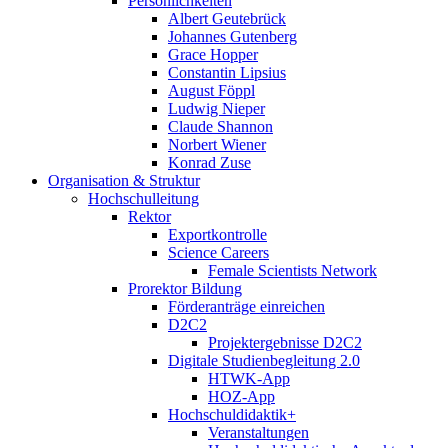
Persönlichkeiten
Albert Geutebrück
Johannes Gutenberg
Grace Hopper
Constantin Lipsius
August Föppl
Ludwig Nieper
Claude Shannon
Norbert Wiener
Konrad Zuse
Organisation & Struktur
Hochschulleitung
Rektor
Exportkontrolle
Science Careers
Female Scientists Network
Prorektor Bildung
Förderanträge einreichen
D2C2
Projektergebnisse D2C2
Digitale Studienbegleitung 2.0
HTWK-App
HOZ-App
Hochschuldidaktik+
Veranstaltungen