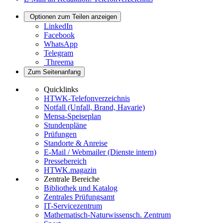
Optionen zum Teilen anzeigen
LinkedIn
Facebook
WhatsApp
Telegram
Threema
Zum Seitenanfang
Quicklinks
HTWK-Telefonverzeichnis
Notfall (Unfall, Brand, Havarie)
Mensa-Speiseplan
Stundenpläne
Prüfungen
Standorte & Anreise
E-Mail / Webmailer (Dienste intern)
Pressebereich
HTWK.magazin
Zentrale Bereiche
Bibliothek und Katalog
Zentrales Prüfungsamt
IT-Servicezentrum
Mathematisch-Naturwissensch. Zentrum