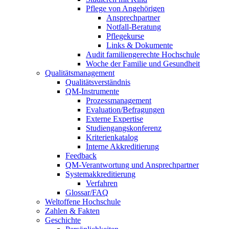
Pflege von Angehörigen
Ansprechpartner
Notfall-Beratung
Pflegekurse
Links & Dokumente
Audit familiengerechte Hochschule
Woche der Familie und Gesundheit
Qualitätsmanagement
Qualitätsverständnis
QM-Instrumente
Prozessmanagement
Evaluation/Befragungen
Externe Expertise
Studiengangskonferenz
Kriterienkatalog
Interne Akkreditierung
Feedback
QM-Verantwortung und Ansprechpartner
Systemakkreditierung
Verfahren
Glossar/FAQ
Weltoffene Hochschule
Zahlen & Fakten
Geschichte