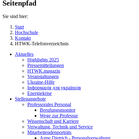
Seitenpfad
Sie sind hier:
Start
Hochschule
Kontakt
HTWK-Telefonverzeichnis
Aktuelles
Highlights 2025
Pressemitteilungen
HTWK.magazin
Veranstaltungen
Ukraine-Hilfe
Інформація для українців
Energiekrise
Stellenangebote
Professorales Personal
Berufungsmonitor
Wege zur Professur
Wissenschaft und Karriere
Verwaltung, Technik und Service
Mitarbeitendenporträts
Anne Dietrich - Personalverwaltung