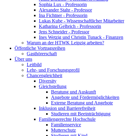
Sophia Lux - Professorin
Alexander Stahr - Professor
Ina Fichtner - Professorin
Lukas Kube - Wissenschaftlicher Mitarbeiter
Katharina Gelbrich - Professorin
Jens Schneider - Professor
Ines Wetzig und Christin Tunack - Finanzen
Warum an der HTWK Leipzig arbeiten?
Öffentliche Vortragsreihen
Gasthörerschaft
Über uns
Leitbild
Lehr- und Forschungsprofil
Chancengleichheit
Diversity
Gleichstellung
Beratung und Auskunft
Angebote und Fördermöglichkeiten
Externe Beratung und Angebote
Inklusion und Barrierefreiheit
Studieren mit Beeinträchtigung
Familiengerechte Hochschule
Familienservice
Mutterschutz
Studieren mit Kind