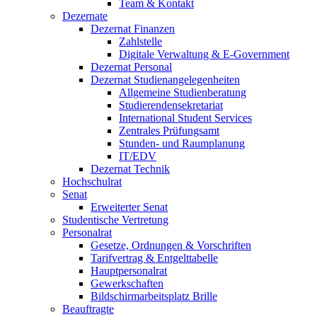
Team & Kontakt
Dezernate
Dezernat Finanzen
Zahlstelle
Digitale Verwaltung & E-Government
Dezernat Personal
Dezernat Studienangelegenheiten
Allgemeine Studienberatung
Studierendensekretariat
International Student Services
Zentrales Prüfungsamt
Stunden- und Raumplanung
IT/EDV
Dezernat Technik
Hochschulrat
Senat
Erweiterter Senat
Studentische Vertretung
Personalrat
Gesetze, Ordnungen & Vorschriften
Tarifvertrag & Entgelttabelle
Hauptpersonalrat
Gewerkschaften
Bildschirmarbeitsplatz Brille
Beauftragte