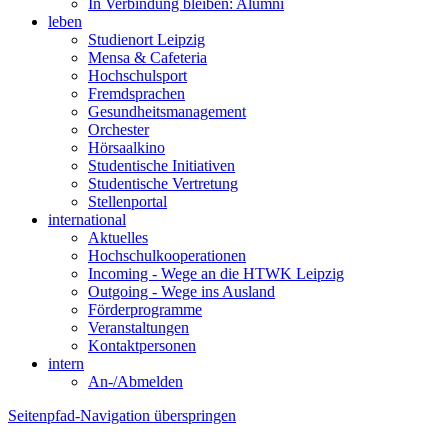
In Verbindung bleiben: Alumni
leben
Studienort Leipzig
Mensa & Cafeteria
Hochschulsport
Fremdsprachen
Gesundheitsmanagement
Orchester
Hörsaalkino
Studentische Initiativen
Studentische Vertretung
Stellenportal
international
Aktuelles
Hochschulkooperationen
Incoming - Wege an die HTWK Leipzig
Outgoing - Wege ins Ausland
Förderprogramme
Veranstaltungen
Kontaktpersonen
intern
An-/Abmelden
Seitenpfad-Navigation überspringen