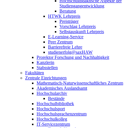
Hochschuldidaktische Aspekte der
Studiengangentwicklung
Beratung
HTWK Lehrpreis
Preisträger
Vorschlag Lehrpreis
Selbstauskunft Lehrpreis
E-Learning-Service
Peer Zentrum
Barrierefreie Lehre
studienerfolg@saxHAW
Prorektor Forschung und Nachhaltigkeit
Kanzlerin
Stabsstellen
Fakultäten
Zentrale Einrichtungen
Mathematisch-Naturwissenschaftliches Zentrum
Akademisches Auslandsamt
Hochschularchiv
Bestände
Hochschulbibliothek
Hochschulsport
Hochschulsprachenzentrum
Hochschulkolleg
IT-Servicezentrum