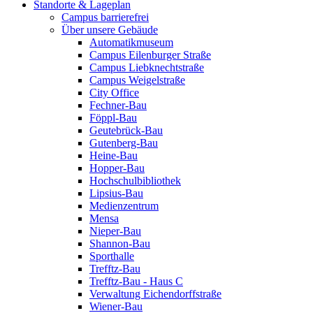
Standorte & Lageplan
Campus barrierefrei
Über unsere Gebäude
Automatikmuseum
Campus Eilenburger Straße
Campus Liebknechtstraße
Campus Weigelstraße
City Office
Fechner-Bau
Föppl-Bau
Geutebrück-Bau
Gutenberg-Bau
Heine-Bau
Hopper-Bau
Hochschulbibliothek
Lipsius-Bau
Medienzentrum
Mensa
Nieper-Bau
Shannon-Bau
Sporthalle
Trefftz-Bau
Trefftz-Bau - Haus C
Verwaltung Eichendorffstraße
Wiener-Bau