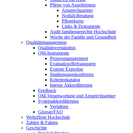
Pflege von Angehörigen
Ansprechpartner
Notfall-Beratung
Pflegekurse
Links & Dokumente
Audit familiengerechte Hochschule
Woche der Familie und Gesundheit
Qualitätsmanagement
Qualitätsverständnis
QM-Instrumente
Prozessmanagement
Evaluation/Befragungen
Externe Expertise
Studiengangskonferenz
Kriterienkatalog
Interne Akkreditierung
Feedback
QM-Verantwortung und Ansprechpartner
Systemakkreditierung
Verfahren
Glossar/FAQ
Weltoffene Hochschule
Zahlen & Fakten
Geschichte