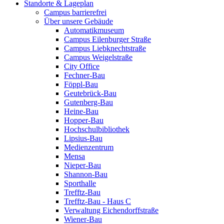
Standorte & Lageplan
Campus barrierefrei
Über unsere Gebäude
Automatikmuseum
Campus Eilenburger Straße
Campus Liebknechtstraße
Campus Weigelstraße
City Office
Fechner-Bau
Föppl-Bau
Geutebrück-Bau
Gutenberg-Bau
Heine-Bau
Hopper-Bau
Hochschulbibliothek
Lipsius-Bau
Medienzentrum
Mensa
Nieper-Bau
Shannon-Bau
Sporthalle
Trefftz-Bau
Trefftz-Bau - Haus C
Verwaltung Eichendorffstraße
Wiener-Bau