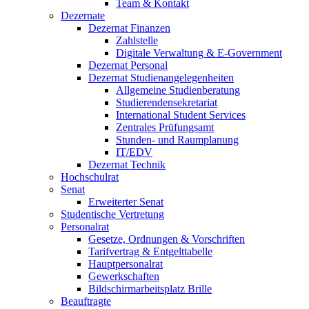
Team & Kontakt
Dezernate
Dezernat Finanzen
Zahlstelle
Digitale Verwaltung & E-Government
Dezernat Personal
Dezernat Studienangelegenheiten
Allgemeine Studienberatung
Studierendensekretariat
International Student Services
Zentrales Prüfungsamt
Stunden- und Raumplanung
IT/EDV
Dezernat Technik
Hochschulrat
Senat
Erweiterter Senat
Studentische Vertretung
Personalrat
Gesetze, Ordnungen & Vorschriften
Tarifvertrag & Entgelttabelle
Hauptpersonalrat
Gewerkschaften
Bildschirmarbeitsplatz Brille
Beauftragte