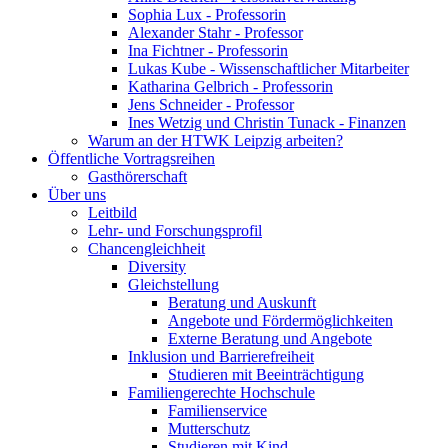
Sophia Lux - Professorin
Alexander Stahr - Professor
Ina Fichtner - Professorin
Lukas Kube - Wissenschaftlicher Mitarbeiter
Katharina Gelbrich - Professorin
Jens Schneider - Professor
Ines Wetzig und Christin Tunack - Finanzen
Warum an der HTWK Leipzig arbeiten?
Öffentliche Vortragsreihen
Gasthörerschaft
Über uns
Leitbild
Lehr- und Forschungsprofil
Chancengleichheit
Diversity
Gleichstellung
Beratung und Auskunft
Angebote und Fördermöglichkeiten
Externe Beratung und Angebote
Inklusion und Barrierefreiheit
Studieren mit Beeinträchtigung
Familiengerechte Hochschule
Familienservice
Mutterschutz
Studieren mit Kind