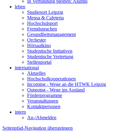
In Verbindung bleiben: Alumni
leben
Studienort Leipzig
Mensa & Cafeteria
Hochschulsport
Fremdsprachen
Gesundheitsmanagement
Orchester
Hörsaalkino
Studentische Initiativen
Studentische Vertretung
Stellenportal
international
Aktuelles
Hochschulkooperationen
Incoming - Wege an die HTWK Leipzig
Outgoing - Wege ins Ausland
Förderprogramme
Veranstaltungen
Kontaktpersonen
intern
An-/Abmelden
Seitenpfad-Navigation überspringen