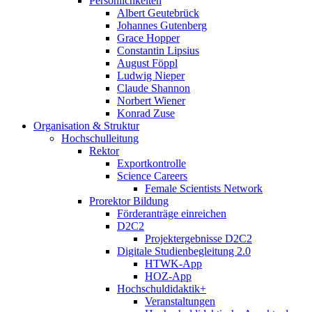
Persönlichkeiten
Albert Geutebrück
Johannes Gutenberg
Grace Hopper
Constantin Lipsius
August Föppl
Ludwig Nieper
Claude Shannon
Norbert Wiener
Konrad Zuse
Organisation & Struktur
Hochschulleitung
Rektor
Exportkontrolle
Science Careers
Female Scientists Network
Prorektor Bildung
Förderanträge einreichen
D2C2
Projektergebnisse D2C2
Digitale Studienbegleitung 2.0
HTWK-App
HOZ-App
Hochschuldidaktik+
Veranstaltungen