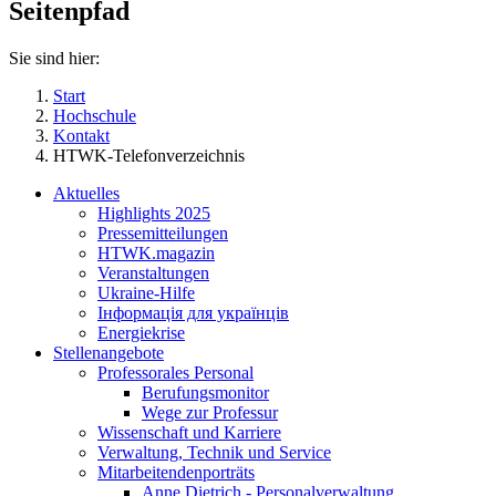
Seitenpfad
Sie sind hier:
Start
Hochschule
Kontakt
HTWK-Telefonverzeichnis
Aktuelles
Highlights 2025
Pressemitteilungen
HTWK.magazin
Veranstaltungen
Ukraine-Hilfe
Інформація для українців
Energiekrise
Stellenangebote
Professorales Personal
Berufungsmonitor
Wege zur Professur
Wissenschaft und Karriere
Verwaltung, Technik und Service
Mitarbeitendenporträts
Anne Dietrich - Personalverwaltung