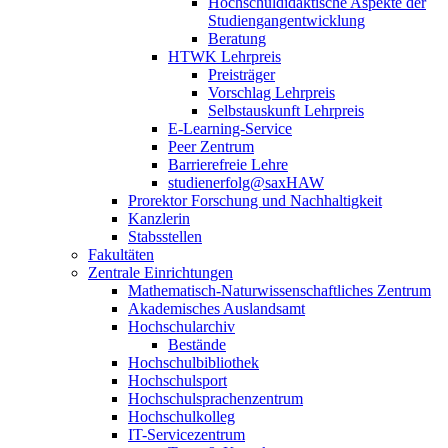
Hochschuldidaktische Aspekte der
Studiengangentwicklung
Beratung
HTWK Lehrpreis
Preisträger
Vorschlag Lehrpreis
Selbstauskunft Lehrpreis
E-Learning-Service
Peer Zentrum
Barrierefreie Lehre
studienerfolg@saxHAW
Prorektor Forschung und Nachhaltigkeit
Kanzlerin
Stabsstellen
Fakultäten
Zentrale Einrichtungen
Mathematisch-Naturwissenschaftliches Zentrum
Akademisches Auslandsamt
Hochschularchiv
Bestände
Hochschulbibliothek
Hochschulsport
Hochschulsprachenzentrum
Hochschulkolleg
IT-Servicezentrum