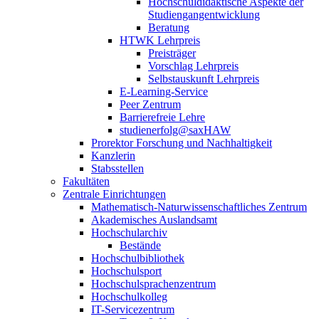
Hochschuldidaktische Aspekte der
Studiengangentwicklung
Beratung
HTWK Lehrpreis
Preisträger
Vorschlag Lehrpreis
Selbstauskunft Lehrpreis
E-Learning-Service
Peer Zentrum
Barrierefreie Lehre
studienerfolg@saxHAW
Prorektor Forschung und Nachhaltigkeit
Kanzlerin
Stabsstellen
Fakultäten
Zentrale Einrichtungen
Mathematisch-Naturwissenschaftliches Zentrum
Akademisches Auslandsamt
Hochschularchiv
Bestände
Hochschulbibliothek
Hochschulsport
Hochschulsprachenzentrum
Hochschulkolleg
IT-Servicezentrum