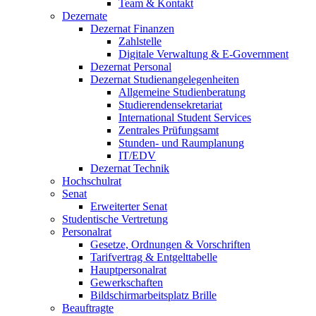
Team & Kontakt
Dezernate
Dezernat Finanzen
Zahlstelle
Digitale Verwaltung & E-Government
Dezernat Personal
Dezernat Studienangelegenheiten
Allgemeine Studienberatung
Studierendensekretariat
International Student Services
Zentrales Prüfungsamt
Stunden- und Raumplanung
IT/EDV
Dezernat Technik
Hochschulrat
Senat
Erweiterter Senat
Studentische Vertretung
Personalrat
Gesetze, Ordnungen & Vorschriften
Tarifvertrag & Entgelttabelle
Hauptpersonalrat
Gewerkschaften
Bildschirmarbeitsplatz Brille
Beauftragte