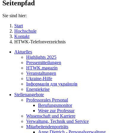
Seitenpfad
Sie sind hier:
Start
Hochschule
Kontakt
HTWK-Telefonverzeichnis
Aktuelles
Highlights 2025
Pressemitteilungen
HTWK.magazin
Veranstaltungen
Ukraine-Hilfe
Інформація для українців
Energiekrise
Stellenangebote
Professorales Personal
Berufungsmonitor
Wege zur Professur
Wissenschaft und Karriere
Verwaltung, Technik und Service
Mitarbeitendenporträts
Anne Dietrich - Personalverwaltung