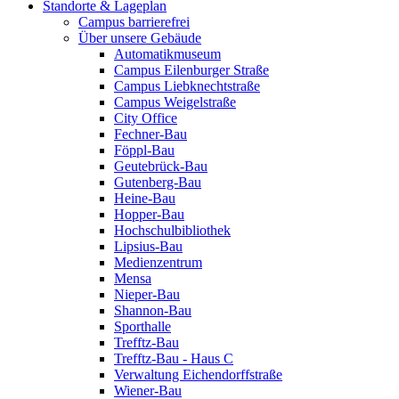
Standorte & Lageplan
Campus barrierefrei
Über unsere Gebäude
Automatikmuseum
Campus Eilenburger Straße
Campus Liebknechtstraße
Campus Weigelstraße
City Office
Fechner-Bau
Föppl-Bau
Geutebrück-Bau
Gutenberg-Bau
Heine-Bau
Hopper-Bau
Hochschulbibliothek
Lipsius-Bau
Medienzentrum
Mensa
Nieper-Bau
Shannon-Bau
Sporthalle
Trefftz-Bau
Trefftz-Bau - Haus C
Verwaltung Eichendorffstraße
Wiener-Bau