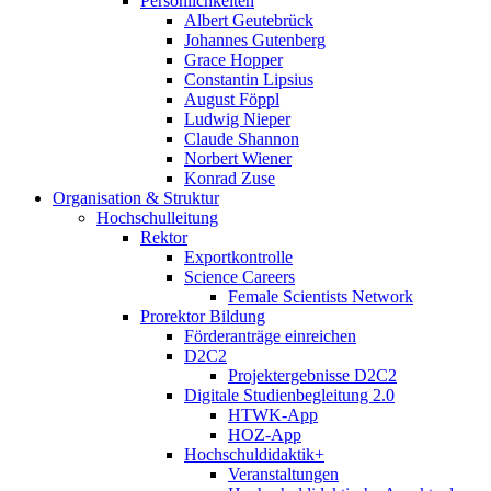
Persönlichkeiten
Albert Geutebrück
Johannes Gutenberg
Grace Hopper
Constantin Lipsius
August Föppl
Ludwig Nieper
Claude Shannon
Norbert Wiener
Konrad Zuse
Organisation & Struktur
Hochschulleitung
Rektor
Exportkontrolle
Science Careers
Female Scientists Network
Prorektor Bildung
Förderanträge einreichen
D2C2
Projektergebnisse D2C2
Digitale Studienbegleitung 2.0
HTWK-App
HOZ-App
Hochschuldidaktik+
Veranstaltungen