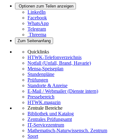
Optionen zum Teilen anzeigen
LinkedIn
Facebook
WhatsApp
Telegram
Threema
Zum Seitenanfang
Quicklinks
HTWK-Telefonverzeichnis
Notfall (Unfall, Brand, Havarie)
Mensa-Speiseplan
Stundenpläne
Prüfungen
Standorte & Anreise
E-Mail / Webmailer (Dienste intern)
Pressebereich
HTWK.magazin
Zentrale Bereiche
Bibliothek und Katalog
Zentrales Prüfungsamt
IT-Servicezentrum
Mathematisch-Naturwissensch. Zentrum
Sport