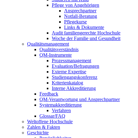
Pflege von Angehörigen
Ansprechpartner
Notfall-Beratung
Pflegekurse
Links & Dokumente
Audit familiengerechte Hochschule
Woche der Familie und Gesundheit
Qualitätsmanagement
Qualitätsverständnis
QM-Instrumente
Prozessmanagement
Evaluation/Befragungen
Externe Expertise
Studiengangskonferenz
Kriterienkatalog
Interne Akkreditierung
Feedback
QM-Verantwortung und Ansprechpartner
Systemakkreditierung
Verfahren
Glossar/FAQ
Weltoffene Hochschule
Zahlen & Fakten
Geschichte