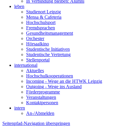
In Verbindung bleiben: Alumni
leben
Studienort Leipzig
Mensa & Cafeteria
Hochschulsport
Fremdsprachen
Gesundheitsmanagement
Orchester
Hörsaalkino
Studentische Initiativen
Studentische Vertretung
Stellenportal
international
Aktuelles
Hochschulkooperationen
Incoming - Wege an die HTWK Leipzig
Outgoing - Wege ins Ausland
Förderprogramme
Veranstaltungen
Kontaktpersonen
intern
An-/Abmelden
Seitenpfad-Navigation überspringen