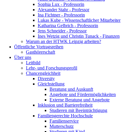
Sophia Lux - Professorin
Alexander Stahr - Professor
Ina Fichtner - Professorin
Lukas Kube - Wissenschaftlicher Mitarbeiter
Katharina Gelbrich - Professorin
Jens Schneider - Professor
Ines Wetzig und Christin Tunack - Finanzen
Warum an der HTWK Leipzig arbeiten?
Öffentliche Vortragsreihen
Gasthörerschaft
Über uns
Leitbild
Lehr- und Forschungsprofil
Chancengleichheit
Diversity
Gleichstellung
Beratung und Auskunft
Angebote und Fördermöglichkeiten
Externe Beratung und Angebote
Inklusion und Barrierefreiheit
Studieren mit Beeinträchtigung
Familiengerechte Hochschule
Familienservice
Mutterschutz
Studieren mit Kind