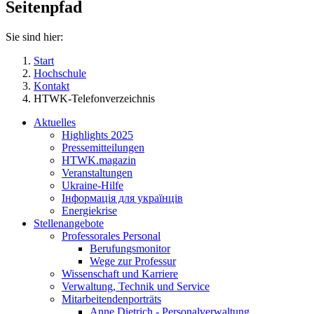
Seitenpfad
Sie sind hier:
Start
Hochschule
Kontakt
HTWK-Telefonverzeichnis
Aktuelles
Highlights 2025
Pressemitteilungen
HTWK.magazin
Veranstaltungen
Ukraine-Hilfe
Інформація для українців
Energiekrise
Stellenangebote
Professorales Personal
Berufungsmonitor
Wege zur Professur
Wissenschaft und Karriere
Verwaltung, Technik und Service
Mitarbeitendenporträts
Anne Dietrich - Personalverwaltung