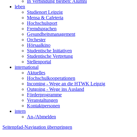
In Verbindung bleiben: Alumni
leben
Studienort Leipzig
Mensa & Cafeteria
Hochschulsport
Fremdsprachen
Gesundheitsmanagement
Orchester
Hörsaalkino
Studentische Initiativen
Studentische Vertretung
Stellenportal
international
Aktuelles
Hochschulkooperationen
Incoming - Wege an die HTWK Leipzig
Outgoing - Wege ins Ausland
Förderprogramme
Veranstaltungen
Kontaktpersonen
intern
An-/Abmelden
Seitenpfad-Navigation überspringen