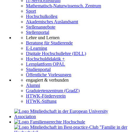
IT-Servicezentrum
Mathematisch-Naturwissensch. Zentrum
Sport
Hochschulkolleg
Akademisches Auslandsamt
Stellenangebote
Stellenportal
Lehre und Lernen
Beratung für Studierende
E-Learning
Digitale Hochschullehre (IDLL)
Hochschuldidaktik +
Lernplattform OPAL
Studienportal
Öffentliche Vorlesungen
engagiert & verbunden
Alumni
Graduiertenzentrum (GradZ)
HTWK-Förderverein
HTWK-Stiftung