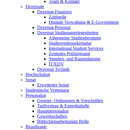
Team & Kontakt
Dezernate
Dezernat Finanzen
Zahlstelle
Digitale Verwaltung & E-Government
Dezernat Personal
Dezernat Studienangelegenheiten
Allgemeine Studienberatung
Studierendensekretariat
International Student Services
Zentrales Prüfungsamt
Stunden- und Raumplanung
IT/EDV
Dezernat Technik
Hochschulrat
Senat
Erweiterter Senat
Studentische Vertretung
Personalrat
Gesetze, Ordnungen & Vorschriften
Tarifvertrag & Entgelttabelle
Hauptpersonalrat
Gewerkschaften
Bildschirmarbeitsplatz Brille
Beauftragte