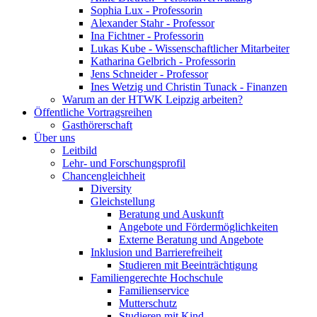
Sophia Lux - Professorin
Alexander Stahr - Professor
Ina Fichtner - Professorin
Lukas Kube - Wissenschaftlicher Mitarbeiter
Katharina Gelbrich - Professorin
Jens Schneider - Professor
Ines Wetzig und Christin Tunack - Finanzen
Warum an der HTWK Leipzig arbeiten?
Öffentliche Vortragsreihen
Gasthörerschaft
Über uns
Leitbild
Lehr- und Forschungsprofil
Chancengleichheit
Diversity
Gleichstellung
Beratung und Auskunft
Angebote und Fördermöglichkeiten
Externe Beratung und Angebote
Inklusion und Barrierefreiheit
Studieren mit Beeinträchtigung
Familiengerechte Hochschule
Familienservice
Mutterschutz
Studieren mit Kind