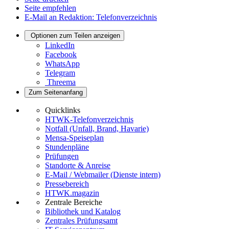
Seite empfehlen
E-Mail an Redaktion: Telefonverzeichnis
Optionen zum Teilen anzeigen
LinkedIn
Facebook
WhatsApp
Telegram
Threema
Zum Seitenanfang
Quicklinks
HTWK-Telefonverzeichnis
Notfall (Unfall, Brand, Havarie)
Mensa-Speiseplan
Stundenpläne
Prüfungen
Standorte & Anreise
E-Mail / Webmailer (Dienste intern)
Pressebereich
HTWK.magazin
Zentrale Bereiche
Bibliothek und Katalog
Zentrales Prüfungsamt