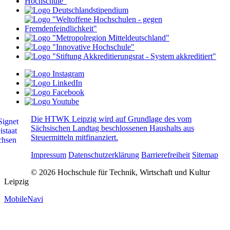
Die HTWK Leipzig wird auf Grundlage des vom
Sächsischen Landtag beschlossenen Haushalts aus
Steuermitteln mitfinanziert.
Impressum
Datenschutzerklärung
Barrierefreiheit
Sitemap
© 2026 Hochschule für Technik, Wirtschaft und Kultur
Leipzig
MobileNavi