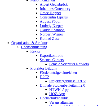
Persönlichkeiten
Albert Geutebrück
Johannes Gutenberg
Grace Hopper
Constantin Lipsius
August Föppl
Ludwig Nieper
Claude Shannon
Norbert Wiener
Konrad Zuse
Organisation & Struktur
Hochschulleitung
Rektor
Exportkontrolle
Science Careers
Female Scientists Network
Prorektor Bildung
Förderanträge einreichen
D2C2
Projektergebnisse D2C2
Digitale Studienbegleitung 2.0
HTWK-App
HOZ-App
Hochschuldidaktik+
Veranstaltungen