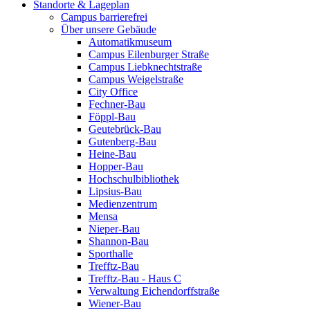
Standorte & Lageplan
Campus barrierefrei
Über unsere Gebäude
Automatikmuseum
Campus Eilenburger Straße
Campus Liebknechtstraße
Campus Weigelstraße
City Office
Fechner-Bau
Föppl-Bau
Geutebrück-Bau
Gutenberg-Bau
Heine-Bau
Hopper-Bau
Hochschulbibliothek
Lipsius-Bau
Medienzentrum
Mensa
Nieper-Bau
Shannon-Bau
Sporthalle
Trefftz-Bau
Trefftz-Bau - Haus C
Verwaltung Eichendorffstraße
Wiener-Bau