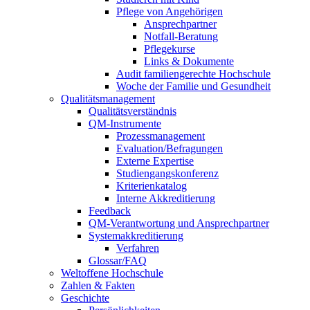
Pflege von Angehörigen
Ansprechpartner
Notfall-Beratung
Pflegekurse
Links & Dokumente
Audit familiengerechte Hochschule
Woche der Familie und Gesundheit
Qualitätsmanagement
Qualitätsverständnis
QM-Instrumente
Prozessmanagement
Evaluation/Befragungen
Externe Expertise
Studiengangskonferenz
Kriterienkatalog
Interne Akkreditierung
Feedback
QM-Verantwortung und Ansprechpartner
Systemakkreditierung
Verfahren
Glossar/FAQ
Weltoffene Hochschule
Zahlen & Fakten
Geschichte